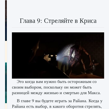
Глава 9: Стреляйте в Криса
Как разблокировать заклинание Крист в
Creatures of Ava
9 августа 2024
1 393
0
0
Это когда вам нужно быть осторожным со
своим выбором, поскольку он может быть
разницей между жизнью и смертью для Макса.
В главе 9 вы будете играть за Райана. Когда у
Райана есть выбор, в какого оборотня стрелять,
Как приручить существ из степей Тамура в