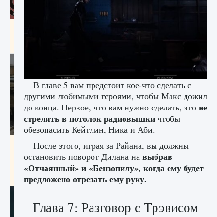
Входят ли «Милан» и «Интер» в EA FC 25
9 августа 2024
2 064
0
1
В главе 5 вам предстоит кое-что сделать с
другими любимыми героями, чтобы Макс дожил
не
до конца. Первое, что вам нужно сделать, это
стрелять в потолок радиовышки
чтобы
обезопасить Кейтлин, Ника и Аби.
Как исправить текстовую ошибку
После этого, играя за Райана, вы должны
пользовательского интерфейса Delta
выбрав
остановить поворот Дилана на
Force Hawk Ops
«Отчаянный» и «Бензопилу», когда ему будет
9 августа 2024
1 945
0
0
предложено отрезать ему руку.
Глава 7: Разговор с Трэвисом