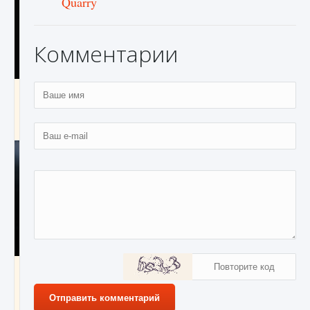
Quarry
Комментарии
Как разблокировать чертеж счастливого
оружия в MW3 и Warzone
9 августа 2024
1 151
0
0
Все новые функции Ultimate Team в EA FC
25
Отправить комментарий
9 августа 2024
1 297
0
0