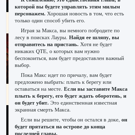
которой вы будете управлять этим милым
персонажем.
Хорошая новость в том, что есть
Как создавать предметы в Creatures of Ava
только один способ убить его.
9 августа 2024
1 266
0
0
Играя за Макса, вы немного побродите по
Найдя ее шляпу, вы
лесу в поисках Лауры.
отправитесь на пристань.
Хотя не будет
никаких QTE, о которых вам нужно
беспокоиться, вам будет предоставлен важный
выбор.
Пока Макс идет по причалу, вам будет
предложено выбрать: плыть к берегу или
Если вы заставите Макса
оставаться на месте.
Как найти Гробницу Изгоев в Diablo 4
плыть к берегу, его будет ждать оборотень, и
9 августа 2024
1 337
0
0
он будет убит.
Это единственная известная
экранная смерть Макса.
он
Если вы решите, чтобы он остался в доке,
будет прятаться на острове до конца
последней главы.