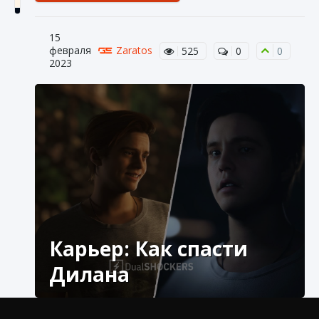
15
февраля
Zaratos
525
0
0
2023
Как включить чат в Fortnite
9 августа 2024
1 335
0
0
Карьер: Как спасти
Дилана