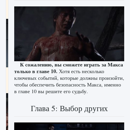
начать сохранение данных мира»
9 августа 2024
2 711
0
0
К сожалению, вы сможете играть за Макса
только в главе 10.
Хотя есть несколько
Все новые функции в режиме карьеры EA
ключевых событий, которые должны произойти,
FC 25
чтобы обеспечить безопасность Макса, именно
9 августа 2024
2 096
0
2
в главе 10 вы решите его судьбу.
Глава 5: Выбор других