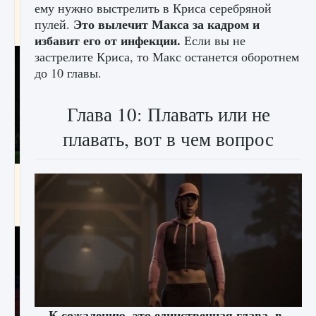
ему нужно выстрелить в Криса серебряной
игре Creatures of Ava
Это вылечит Макса за кадром и
пулей.
9 августа 2024
1 164
0
0
избавит его от инфекции.
Если вы не
застрелите Криса, то Макс останется оборотнем
до 10 главы.
Глава 10: Плавать или не
плавать, вот в чем вопрос
Как исправить ошибку EA FC 25 beta,
которая не работает
9 августа 2024
1 370
0
0
К сожалению, это единственная глава, в