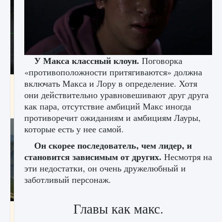
У Макса классный клоун.
Поговорка
«противоположности притягиваются» должна
включать Макса и Лору в определение. Хотя
лицензии, лиги, команды и стадионы в EA
FC 25
они действительно уравновешивают друг друга
как пара, отсутствие амбиций Макс иногда
9 августа 2024
2 395
0
2
противоречит ожиданиям и амбициям Лауры,
которые есть у нее самой.
Он скорее последователь, чем лидер, и
становится зависимым от других.
Несмотря на
эти недостатки, он очень дружелюбный и
заботливый персонаж.
Главы как макс.
Как исправить ошибку Palworld EPalworld
«Идет сохранение мира — Невозможно