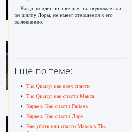
Когда он идет по причалу, то, поднимает ли
он шляпу Лоры, не имеет отношения к его
выживанию.
Как получить Thunder Egg в Stardew Valley
9 августа 2024
1 244
0
0
Ещё по теме:
The Quarry: как всех спасти
The Quarry: как спасти Макса
Как исправить неработающие награды For
Honor
Карьер: Как спасти Райана
9 августа 2024
1 205
0
0
Карьер: Как спасти Лору
Как убить или спасти Макса в The