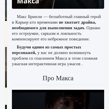
Макса
Макс Бринли — беззаботный главный герой
не хватает драйва,
в Карьер кто временами
Как исправить ошибку Palworld «Идет
необходимого для выполнения задач.
Однако
сохранение мира — Невозможно начать
его остроумие, сарказм и лояльность
сохранение данных мира»
компенсируют его небрежное поведение.
9 августа 2024
2 511
0
0
Будучи одним из самых простых
персонажей,
у вас не должно возникнуть
проблем со спасением Макса в этом сложная
ужасная интерактивная игра ужасов .
Про Макса
Как заработать медали лиги Clash of Clans
9 августа 2024
2 599
0
1