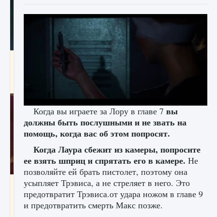
Как проверить статус сервера Delta Force
Hawk Ops
9 августа 2024
1 286
0
0
вы
Когда вы играете за Лору в главе 7
должны быть послушными и не звать на
помощь, когда вас об этом попросят.
Когда Лаура сбежит из камеры, попросите
ее взять шприц и спрятать его в камере.
Не
позволяйте ей брать пистолет, поэтому она
усыпляет Трэвиса, а не стреляет в него. Это
Как приручить существ джунглей Нари в
игре Creatures of Ava
предотвратит Трэвиса.от удара ножом в главе 9
и предотвратить смерть Макс позже.
9 августа 2024
1 218
0
0