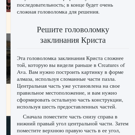
последовательность; в конце будет очень
сложная головоломка для решения.
Входят ли «Милан» и «Интер» в EA FC 25
Решите головоломку
9 августа 2024
2 064
0
1
заклинания Криста
Эта головоломка заклинания Криста сложнее
той, которую вы видели раньше в Creatures of
Ava. Вам нужно построить картинку в форме
алмаза, используя сломанные части пазла.
Центральная часть уже установлена ​​на свое
Как исправить текстовую ошибку
правильное местоположение, и вам нужно
пользовательского интерфейса Delta
сформировать остальную часть конструкции,
Force Hawk Ops
используя шесть предоставленных частей.
9 августа 2024
1 945
0
0
Сначала поместите часть снизу справа в
нижний правый угол центральной части. Затем
поместите верхнюю правую часть в ее угол,