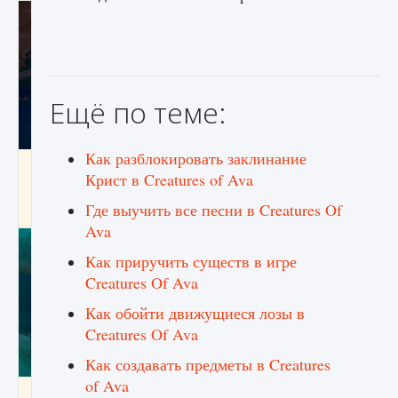
Ещё по теме:
Как разблокировать заклинание
Как разблокировать заклинание Крист в
Крист в Creatures of Ava
Creatures of Ava
Где выучить все песни в Creatures Of
9 августа 2024
1 393
0
0
Ava
Как приручить существ в игре
Creatures Of Ava
Как обойти движущиеся лозы в
Creatures Of Ava
Как создавать предметы в Creatures
of Ava
Как приручить существ из степей Тамура в