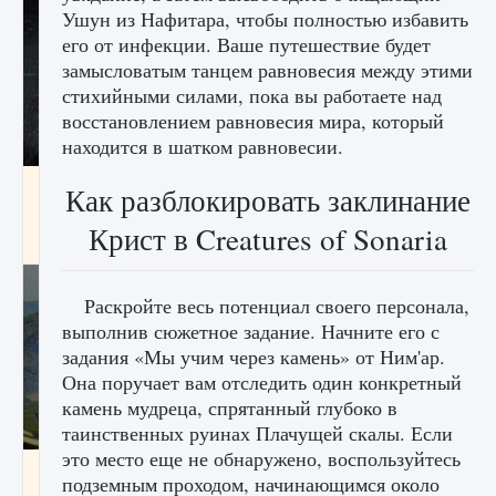
Ушун из Нафитара, чтобы полностью избавить
его от инфекции. Ваше путешествие будет
замысловатым танцем равновесия между этими
стихийными силами, пока вы работаете над
восстановлением равновесия мира, который
находится в шатком равновесии.
лицензии, лиги, команды и стадионы в EA
Как разблокировать заклинание
FC 25
Крист в Creatures of Sonaria
9 августа 2024
2 395
0
2
Раскройте весь потенциал своего персонала,
выполнив сюжетное задание. Начните его с
задания «Мы учим через камень» от Ним'ар.
Она поручает вам отследить один конкретный
камень мудреца, спрятанный глубоко в
таинственных руинах Плачущей скалы. Если
это место еще не обнаружено, воспользуйтесь
Как исправить ошибку Palworld EPalworld
подземным проходом, начинающимся около
«Идет сохранение мира — Невозможно