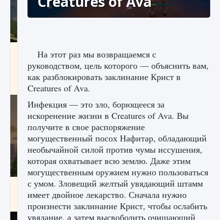
Creatures of Ava
Как исправить ошибку Palworld «Идет
На этот раз мы возвращаемся с
сохранение мира — Невозможно начать
руководством, цель которого — объяснить вам,
сохранение данных мира»
как разблокировать заклинание Крист в
9 августа 2024
2 511
0
0
Creatures of Ava.
Инфекция — это зло, борющееся за
искоренение жизни в Creatures of Ava. Вы
получите в свое распоряжение
могущественный посох Нафитар, обладающий
необычайной силой против чумы иссушения,
которая охватывает всю землю. Даже этим
могущественным оружием нужно пользоваться
с умом. Зловещий желтый увядающий штамм
Как заработать медали лиги Clash of Clans
имеет двойное лекарство. Сначала нужно
9 августа 2024
2 599
0
1
произнести заклинание Крист, чтобы ослабить
увядание, а затем высвободить очищающий