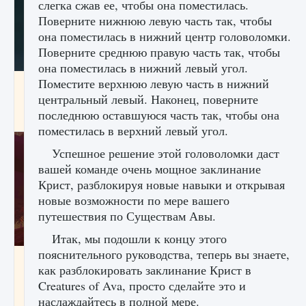
слегка сжав ее, чтобы она поместилась.
Поверните нижнюю левую часть так, чтобы
она поместилась в нижний центр головоломки.
Поверните среднюю правую часть так, чтобы
она поместилась в нижний левый угол.
Поместите верхнюю левую часть в нижний
Как проверить статус сервера Delta Force
Hawk Ops
центральный левый. Наконец, поверните
последнюю оставшуюся часть так, чтобы она
9 августа 2024
1 286
0
0
поместилась в верхний левый угол.
Успешное решение этой головоломки даст
вашей команде очень мощное заклинание
Крист, разблокируя новые навыки и открывая
новые возможности по мере вашего
путешествия по Существам Авы.
Итак, мы подошли к концу этого
пояснительного руководства, теперь вы знаете,
Как приручить существ джунглей Нари в
как разблокировать заклинание Крист в
игре Creatures of Ava
Creatures of Ava, просто сделайте это и
9 августа 2024
1 218
0
0
наслаждайтесь в полной мере.