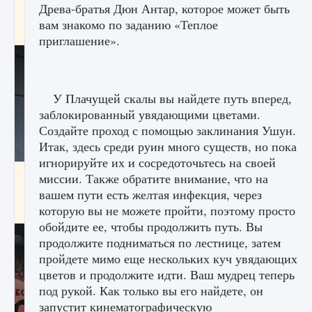
Древа-братья Дюн Антар, которое может быть
начать сохранение данных мира»
вам знакомо по заданию «Теплое
9 августа 2024
2 711
0
0
приглашение».
У Плачущей скалы вы найдете путь вперед,
заблокированный увядающими цветами.
Создайте проход с помощью заклинания Ушун.
Итак, здесь среди руин много существ, но пока
игнорируйте их и сосредоточьтесь на своей
Все новые функции в режиме карьеры EA
миссии. Также обратите внимание, что на
FC 25
вашем пути есть желтая инфекция, через
которую вы не можете пройти, поэтому просто
9 августа 2024
2 096
0
2
обойдите ее, чтобы продолжить путь. Вы
продолжите подниматься по лестнице, затем
пройдете мимо еще нескольких куч увядающих
цветов и продолжите идти. Ваш мудрец теперь
под рукой. Как только вы его найдете, он
запустит кинематографическую