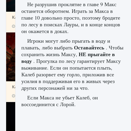
Не разрушив проклятие в главе 9 Макс
останется оборотнем. Играть за Макса в
главе 10 довольно просто, поэтому бродите
Как создавать предметы в Creatures of Ava
по лесу в поисках Лауры, и в конце концов
9 августа 2024
1 266
0
0
он окажется в доках.
Игроки могут либо прыгать в воду и
Оставайтесь
плавать, либо выбрать
. Чтобы
НЕ прыгайте в
сохранить жизнь Максу,
воду
. Прогулка по лесу гарантирует Максу
выживание. Если он попытается плыть,
Калеб разорвет ему горло, приложив все
усилия в поддерживая его в живых через
Как найти Гробницу Изгоев в Diablo 4
других персонажей ни за что.
9 августа 2024
1 337
0
0
Если Макса не убьет Калеб, он
воссоединится с Лорой.