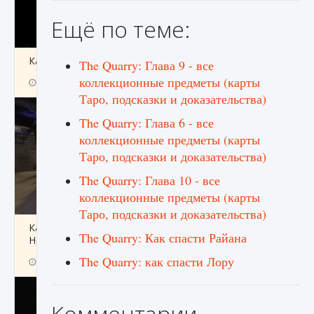
Ещё по теме:
Как получить Thunder Egg в Stardew Valley
The Quarry: Глава 9 - все
коллекционные предметы (карты
9 августа 2024
1 244
0
0
Таро, подсказки и доказательства)
The Quarry: Глава 6 - все
коллекционные предметы (карты
Таро, подсказки и доказательства)
The Quarry: Глава 10 - все
коллекционные предметы (карты
Таро, подсказки и доказательства)
Как исправить неработающие награды For
The Quarry: Как спасти Райана
Honor
The Quarry: как спасти Лору
9 августа 2024
1 205
0
0
Комментарии