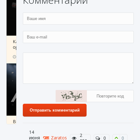
Как разблокировать чертеж счастливого
оружия в MW3 и Warzone
9 августа 2024
1 151
0
0
Отправить комментарий
Все новые функции Ultimate Team в EA FC
25
14
2
9 августа 2024
1 297
0
0
июня
Zaratos
0
0