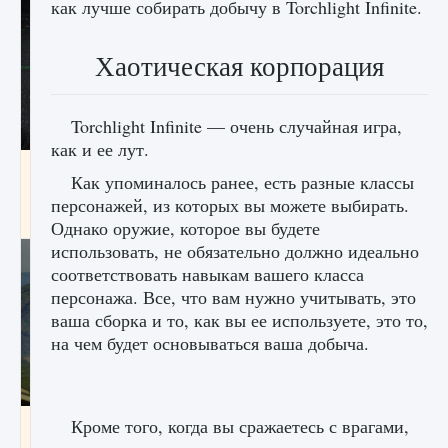
как лучше собирать добычу в Torchlight Infinite.
Хаотическая корпорация
Torchlight Infinite — очень случайная игра,
как и ее лут.
лицензии, лиги, команды и стадионы в EA
Как упоминалось ранее, есть разные классы
FC 25
персонажей, из которых вы можете выбирать.
9 августа 2024
2 395
0
2
Однако оружие, которое вы будете
использовать, не обязательно должно идеально
соответствовать навыкам вашего класса
персонажа. Все, что вам нужно учитывать, это
ваша сборка и то, как вы ее используете, это то,
на чем будет основываться ваша добыча.
Кроме того, когда вы сражаетесь с врагами,
Как исправить ошибку Palworld EPalworld
«Идет сохранение мира — Невозможно