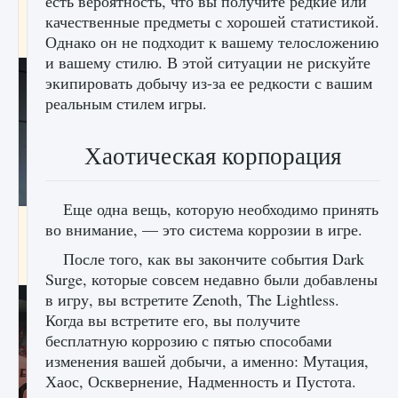
есть вероятность, что вы получите редкие или
начать сохранение данных мира»
качественные предметы с хорошей статистикой.
9 августа 2024
2 711
0
Однако он не подходит к вашему телосложению
0
и вашему стилю. В этой ситуации не рискуйте
экипировать добычу из-за ее редкости с вашим
реальным стилем игры.
Хаотическая корпорация
Еще одна вещь, которую необходимо принять
Все новые функции в режиме карьеры EA
во внимание, — это система коррозии в игре.
FC 25
После того, как вы закончите события Dark
9 августа 2024
2 096
0
2
Surge, которые совсем недавно были добавлены
в игру, вы встретите Zenoth, The Lightless.
Когда вы встретите его, вы получите
бесплатную коррозию с пятью способами
изменения вашей добычи, а именно: Мутация,
Хаос, Осквернение, Надменность и Пустота.