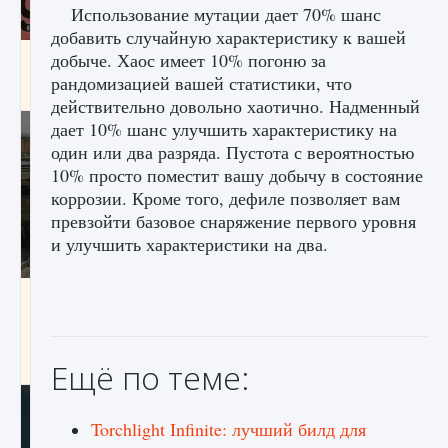
Использование мутации дает 70% шанс
добавить случайную характеристику к вашей
добыче. Хаос имеет 10% погоню за
Входят ли «Милан» и «Интер» в EA FC 25
рандомизацией вашей статистики, что
9 августа 2024
2 064
0
1
действительно довольно хаотично. Надменный
дает 10% шанс улучшить характеристику на
один или два разряда. Пустота с вероятностью
10% просто поместит вашу добычу в состояние
коррозии. Кроме того, дефиле позволяет вам
превзойти базовое снаряжение первого уровня
и улучшить характеристики на два.
Как исправить текстовую ошибку
пользовательского интерфейса Delta
Force Hawk Ops
9 августа 2024
1 945
0
0
Ещё по теме:
Torchlight Infinite: лучший билд для