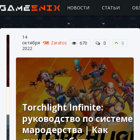
НОВОСТИ
СТАТЬИ
ОБ
14
октября
Zaratos
670
0
0
2022
Подробное руководство по получению
самоцветов Brawl Stars
Torchlight Infinite:
10 августа 2024
2 685
0
1
руководство по системе
мародерства | Как