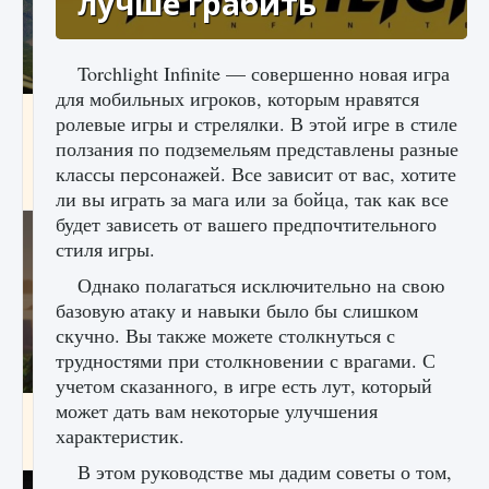
лучше грабить
Torchlight Infinite — совершенно новая игра
для мобильных игроков, которым нравятся
Как исправить ошибку Palworld «Идет
ролевые игры и стрелялки. В этой игре в стиле
сохранение мира — Невозможно начать
ползания по подземельям представлены разные
сохранение данных мира»
классы персонажей. Все зависит от вас, хотите
9 августа 2024
2 511
0
0
ли вы играть за мага или за бойца, так как все
будет зависеть от вашего предпочтительного
стиля игры.
Однако полагаться исключительно на свою
базовую атаку и навыки было бы слишком
скучно. Вы также можете столкнуться с
трудностями при столкновении с врагами. С
учетом сказанного, в игре есть лут, который
может дать вам некоторые улучшения
Как заработать медали лиги Clash of Clans
характеристик.
9 августа 2024
2 599
0
1
В этом руководстве мы дадим советы о том,