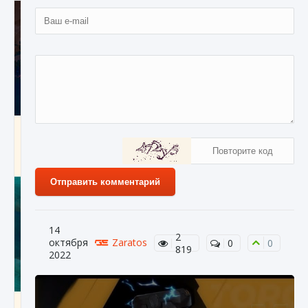
Как разблокировать заклинание Крист в
Creatures of Ava
9 августа 2024
1 393
0
0
Отправить комментарий
14
2
октября
Zaratos
0
0
819
2022
Как приручить существ из степей Тамура в