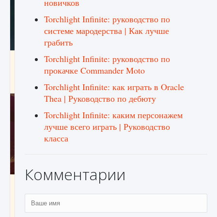
новичков
Torchlight Infinite: руководство по
системе мародерства | Как лучше
грабить
Torchlight Infinite: руководство по
Как проверить статус сервера Delta Force
Hawk Ops
прокачке Commander Moto
9 августа 2024
1 286
0
0
Torchlight Infinite: как играть в Oracle
Thea | Руководство по дебюту
Torchlight Infinite: каким персонажем
лучше всего играть | Руководство
класса
Комментарии
Как приручить существ джунглей Нари в
игре Creatures of Ava
9 августа 2024
1 218
0
0