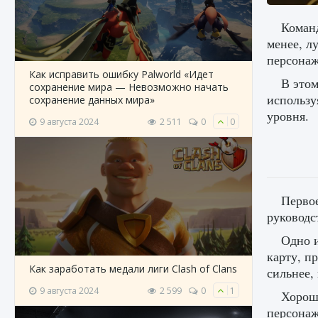
Команд
менее, л
персонаж
Как исправить ошибку Palworld «Идет
В этом
сохранение мира — Невозможно начать
использу
сохранение данных мира»
уровня.
9 августа 2024
2 511
0
0
Первое
руководс
Одно и
карту, п
Как заработать медали лиги Clash of Clans
сильнее,
9 августа 2024
2 599
0
1
Хороша
персонаж