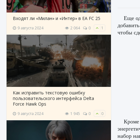
Еще од
Входят ли «Милан» и «Интер» в EA FC 25
добавить
9 августа 2024
2 064
0
1
чтобы сд
Как исправить текстовую ошибку
пользовательского интерфейса Delta
Force Hawk Ops
9 августа 2024
1 945
0
0
Кроме 
энергети
набор на