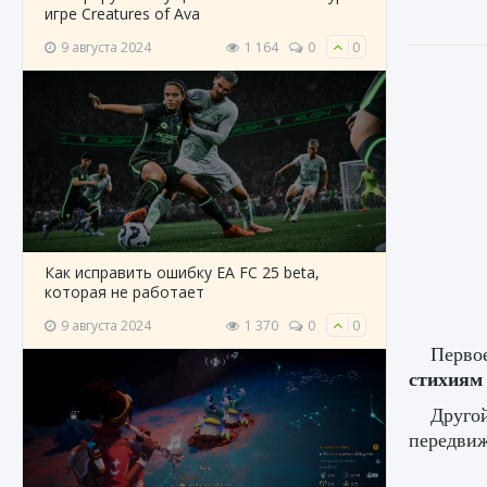
игре Creatures of Ava
9 августа 2024
1 164
0
0
Как исправить ошибку EA FC 25 beta,
которая не работает
9 августа 2024
1 370
0
0
Первое
стихиям
Друго
передвиж