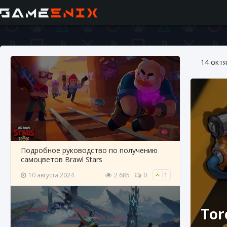
14 окт
Подробное руководство по получению
самоцветов Brawl Stars
10 августа 2024
2 685
0
1
Tor