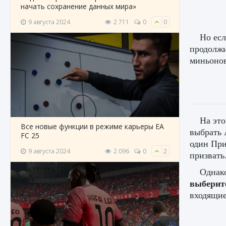
начать сохранение данных мира»
9 августа 2024
2 711
0
0
Но есл
продолжи
миньонов
На это
Все новые функции в режиме карьеры EA
выбрать 
FC 25
один При
9 августа 2024
2 096
0
2
призвать
Однако
выберит
входящие