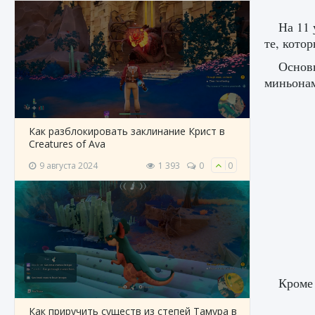
На 11 
те, котор
Основ
миньонам
Как разблокировать заклинание Крист в
Creatures of Ava
9 августа 2024
1 393
0
0
Кроме 
Как приручить существ из степей Тамура в