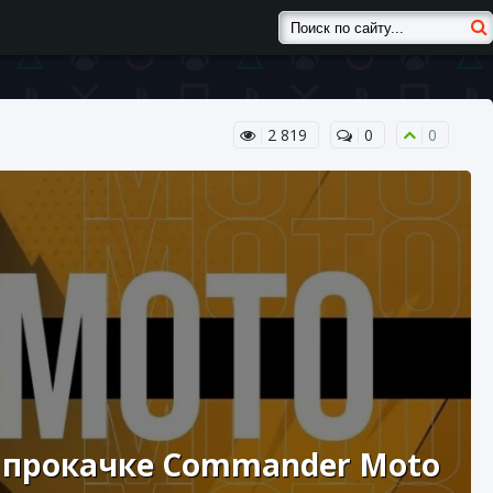
2 819
0
0
 по прокачке Commander Moto