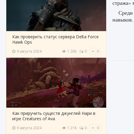
стража» 
Среди
навыков.
Как проверить статус сервера Delta Force
Hawk Ops
9 августа 2024
1 286
0
0
Как приручить существ джунглей Нари в
игре Creatures of Ava
9 августа 2024
1 218
0
0