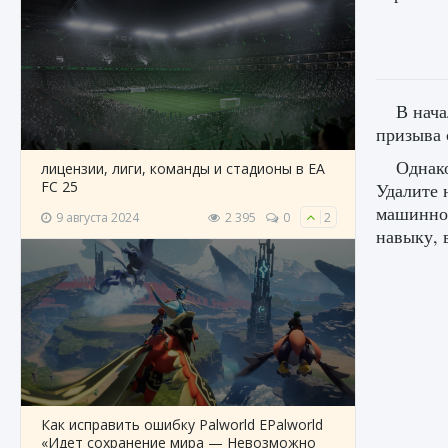
В нача
призыва 
Однако
лицензии, лиги, команды и стадионы в EA
FC 25
Удалите 
машинног
9 августа 2024
2 395
0
2
навыку, 
Как исправить ошибку Palworld EPalworld
«Идет сохранение мира — Невозможно