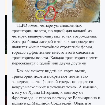
игре Creatures of Ava
9 августа 2024
1 164
0
0
TLPD имеет четыре установленных
траектории полета, по одной для каждой из
четырех вышеупомянутых точек возрождения.
Хотя разбивка лагерей в точках возрождения
является жизнеспособной стратегией фарма,
гораздо эффективнее вместо этого следовать
траекториям полета. Каждая траектория полета
Как исправить ошибку EA FC 25 beta,
пересекается с одной или двумя другими.
которая не работает
Как вы можете видеть на карте выше,
9 августа 2024
1 370
0
0
траектории полета покрывают почти всю
западную часть Грозовой гряды, но сходятся
вокруг нескольких ключевых точек. А именно,
к югу от Храма Штормов, к востоку от
Фростхолда, к северо-востоку от Валькириона и
прямо над Машиной Создателей. Обратите