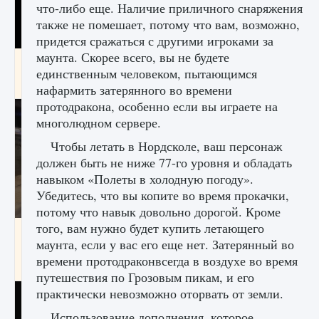
что-либо еще. Наличие приличного снаряжения
также не помешает, потому что вам, возможно,
придется сражаться с другими игроками за
маунта. Скорее всего, вы не будете
Как получить Thunder Egg в Stardew Valley
единственным человеком, пытающимся
9 августа 2024
1 244
0
0
нафармить затерянного во времени
протодракона, особенно если вы играете на
многолюдном сервере.
Чтобы летать в Нордсколе, ваш персонаж
должен быть не ниже 77-го уровня и обладать
навыком «Полеты в холодную погоду».
Убедитесь, что вы копите во время прокачки,
потому что навык довольно дорогой. Кроме
того, вам нужно будет купить летающего
Как исправить неработающие награды For
маунта, если у вас его еще нет. Затерянный во
Honor
времени протодраконвсегда в воздухе во время
9 августа 2024
1 205
0
0
путешествия по Грозовым пикам, и его
практически невозможно оторвать от земли.
Использование дополнения, которое