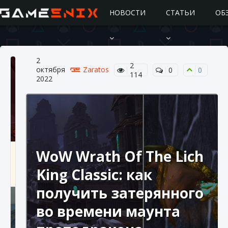
НОВОСТИ
СТАТЬИ
ОБ
2
2
октября
Zaratos
0
0
114
2022
Подробное руководство по получению
WoW Wrath Of The Lich
самоцветов Brawl Stars
King Classic: как
10 августа 2024
2 685
0
1
получить затерянного
во времени маунта