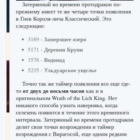
Затерянный во времени протодракон по-
прежнему имеет те же четыре точки появления
в Гнев Короля-лича Классический. Это
следующие:
Замерзшее озеро
Как проверить статус сервера Delta Force
3169 -
Hawk Ops
Деревня Брунн
5171 -
9 августа 2024
1 286
0
0
Водопад
3576 -
Ульдуарское ущелье
5235 -
Точно так же таймер появления все еще где-
от двух до восьми часов
то
как и в
оригинальном Wrath of the Lich King. Нет
никакого способа узнать наверняка, когда
селезень появится в течение этого временного
Как приручить существ джунглей Нари в
интервала. Затерянный во времени протодракон
игре Creatures of Ava
делит свои точки возрождения и таймер
возрождения с Вирагосой, еще одним редким
9 августа 2024
1 218
0
0