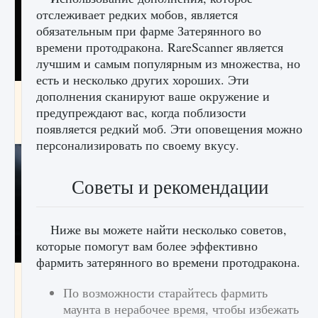
отслеживает редких мобов, является
обязательным при фарме Затерянного во
времени протодракона. RareScanner является
лучшим и самым популярным из множества, но
есть и несколько других хороших. Эти
Как разблокировать чертеж счастливого
дополнения сканируют ваше окружение и
оружия в MW3 и Warzone
предупреждают вас, когда поблизости
появляется редкий моб. Эти оповещения можно
9 августа 2024
1 151
0
0
персонализировать по своему вкусу.
Советы и рекомендации
Ниже вы можете найти несколько советов,
которые помогут вам более эффективно
фармить затерянного во времени протодракона.
Все новые функции Ultimate Team в EA FC
25
По возможности старайтесь фармить
маунта в нерабочее время, чтобы избежать
9 августа 2024
1 297
0
0