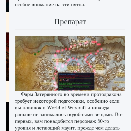
особое внимание на эти пятна.
Как создавать предметы в Creatures of Ava
Препарат
9 августа 2024
1 266
0
0
Как найти Гробницу Изгоев в Diablo 4
Фарм Затерянного во времени протодракона
9 августа 2024
1 337
0
0
требует некоторой подготовки, особенно если
вы новичок в World of Warcraft и никогда
раньше не занимались подобными вещами. Во-
первых, вам понадобится персонаж 80-го
уровня и летающий маунт, прежде чем делать