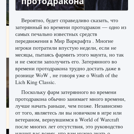
протодракона
Вероятно, будет справедливо сказать, что
затерянный во времени протодракон — одно из
Как исправить ошибку Palworld «Идет
самых печально известных средств
сохранение мира — Невозможно начать
передвижения в Мир Варкрафта . Многие
сохранение данных мира»
игроки потратили впустую недели, если не
9 августа 2024
2 511
0
0
месяцы, пытаясь фармить этого маунта, но так
и не смогли заполучить его. Затерянного во
времени протодракона трудно достать даже в
рознице WoW , не говоря уже о Wrath of the
Lich King Classic.
Поскольку фарм затерянного во времени
протодракона обычно занимает много времени,
лучше начать раньше, чем позже. Независимо
от того, являетесь ли вы новичком в игре или
Как заработать медали лиги Clash of Clans
ветераном, вернувшимся в World of Warcraft
9 августа 2024
2 599
0
1
после многих лет отсутствия, это руководство
научит вас всему, что вам нужно знать о