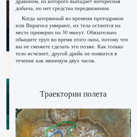
драконом, из которого выпадает интересная
добыча, но нет средства передвижения.
Когда затерянный во времени протодракон
или Вирагоса умирают, их тела остаются на
месте примерно на 30 минут. Обязательно
обыщите труп во время этого окна, потому что
вы не сможете сделать это позже. Как только
тело исчезнет, ​​другой дрейк не появится в
Как разблокировать заклинание Крист в
течение как минимум двух часов.
Creatures of Ava
9 августа 2024
1 393
0
0
Траектории полета
Как приручить существ из степей Тамура в