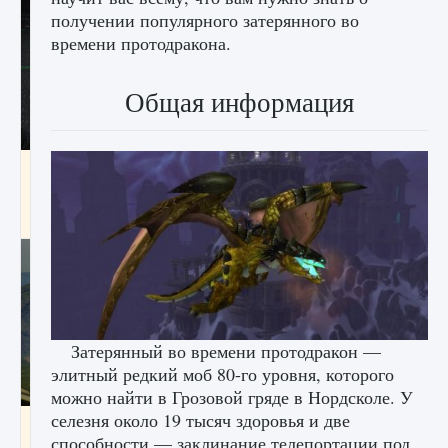
получении популярного затерянного во
времени протодракона.
Общая информация
лицензии, лиги, команды и стадионы в EA
FC 25
9 августа 2024
2 395
0
2
Затерянный во времени протодракон —
элитный редкий моб 80-го уровня, которого
можно найти в Грозовой гряде в Нордсколе. У
селезня около 19 тысяч здоровья и две
Как исправить ошибку Palworld EPalworld
способности — заклинание телепортации под
«Идет сохранение мира — Невозможно