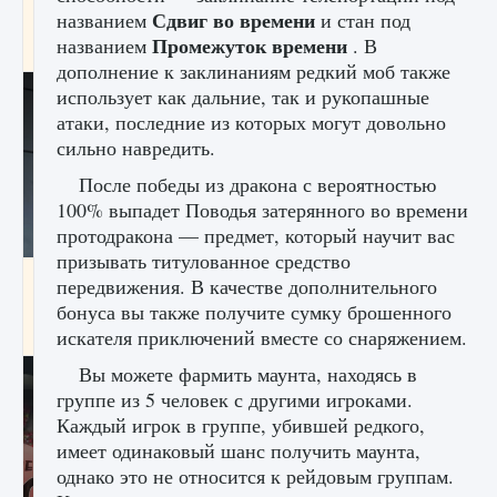
начать сохранение данных мира»
Сдвиг во времени
названием
и стан под
Промежуток времени
названием
. В
9 августа 2024
2 711
0
0
дополнение к заклинаниям редкий моб также
использует как дальние, так и рукопашные
атаки, последние из которых могут довольно
сильно навредить.
После победы из дракона с вероятностью
100% выпадет Поводья затерянного во времени
протодракона — предмет, который научит вас
призывать титулованное средство
Все новые функции в режиме карьеры EA
передвижения. В качестве дополнительного
FC 25
бонуса вы также получите сумку брошенного
9 августа 2024
2 096
0
2
искателя приключений вместе со снаряжением.
Вы можете фармить маунта, находясь в
группе из 5 человек с другими игроками.
Каждый игрок в группе, убившей редкого,
имеет одинаковый шанс получить маунта,
однако это не относится к рейдовым группам.