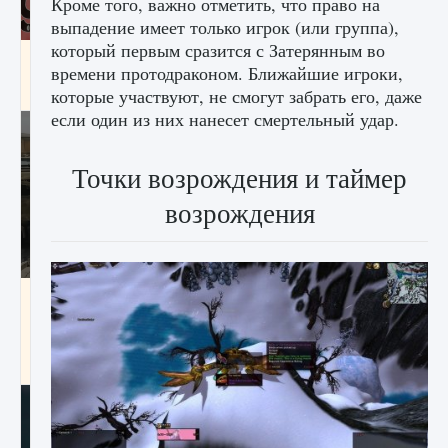
Кроме того, важно отметить, что право на
выпадение имеет только игрок (или группа),
который первым сразится с Затерянным во
Входят ли «Милан» и «Интер» в EA FC 25
времени протодраконом. Ближайшие игроки,
9 августа 2024
2 064
0
1
которые участвуют, не смогут забрать его, даже
если один из них нанесет смертельный удар.
Точки возрождения и таймер
возрождения
Как исправить текстовую ошибку
пользовательского интерфейса Delta
Force Hawk Ops
9 августа 2024
1 945
0
0