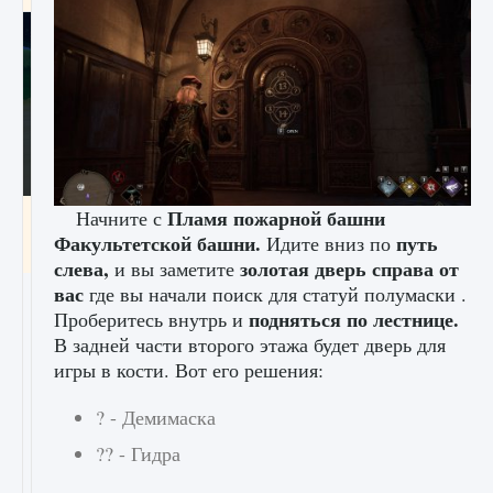
Пламя пожарной башни
Начните с
Как включить чат в Fortnite
Факультетской башни.
путь
Идите вниз по
9 августа 2024
1 335
0
0
слева,
золотая дверь справа от
и вы заметите
вас
где вы начали поиск для статуй полумаски .
подняться по лестнице.
Проберитесь внутрь и
В задней части второго этажа будет дверь для
игры в кости. Вот его решения:
? - Демимаска
?? - Гидра