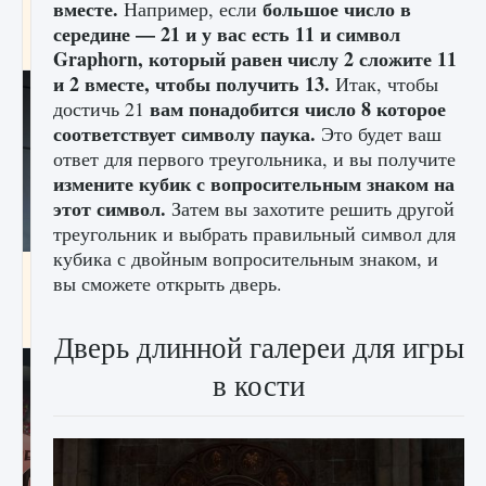
вместе.
большое число в
Например, если
начать сохранение данных мира»
середине — 21 и у вас есть 11 и символ
9 августа 2024
2 711
0
0
Graphorn, который равен числу 2 сложите 11
и 2 вместе, чтобы получить 13.
Итак, чтобы
вам понадобится число 8 которое
достичь 21
соответствует символу паука.
Это будет ваш
ответ для первого треугольника, и вы получите
измените кубик с вопросительным знаком на
этот символ.
Затем вы захотите решить другой
треугольник и выбрать правильный символ для
кубика с двойным вопросительным знаком, и
Все новые функции в режиме карьеры EA
вы сможете открыть дверь.
FC 25
9 августа 2024
2 096
0
2
Дверь длинной галереи для игры
в кости