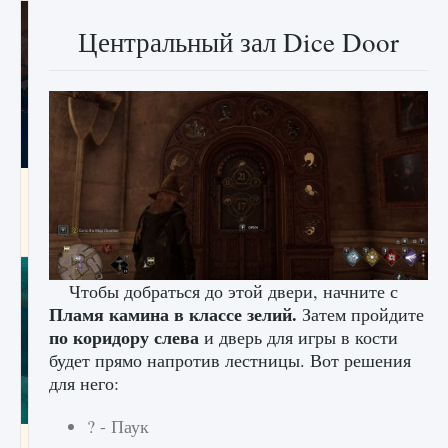
Центральный зал Dice Door
Как разблокировать заклинание Крист в
Creatures of Ava
9 августа 2024
1 393
0
0
Чтобы добраться до этой двери, начните с
Пламя камина в классе зелий.
Затем пройдите
по коридору слева
и дверь для игры в кости
будет прямо напротив лестницы. Вот решения
для него:
? - Паук
Как приручить существ из степей Тамура в