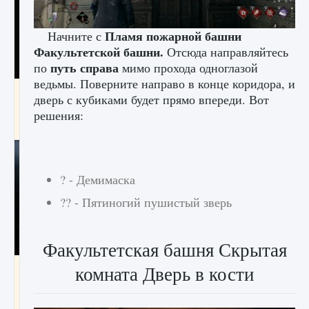
Пламя пожарной башни
Начните с
Факультетской башни.
Отсюда направляйтесь
путь справа
по
мимо прохода одноглазой
ведьмы. Поверните направо в конце коридора, и
Как разблокировать чертеж счастливого
дверь с кубиками будет прямо впереди. Вот
оружия в MW3 и Warzone
решения:
9 августа 2024
1 151
0
0
? - Демимаска
?? - Пятиногий пушистый зверь
Факультетская башня Скрытая
комната Дверь в кости
Все новые функции Ultimate Team в EA FC
25
9 августа 2024
1 297
0
0