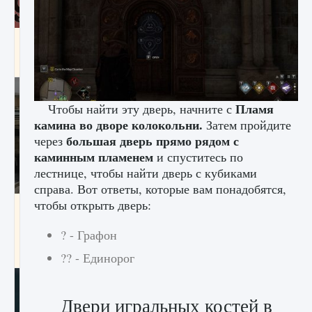
Входят ли «Милан» и «Интер» в EA FC 25
9 августа 2024
2 064
0
1
Пламя
Чтобы найти эту дверь, начните с
камина во дворе колокольни.
Затем пройдите
большая дверь прямо рядом с
через
каминным пламенем
и спуститесь по
лестнице, чтобы найти дверь с кубиками
справа. Вот ответы, которые вам понадобятся,
чтобы открыть дверь:
Как исправить текстовую ошибку
пользовательского интерфейса Delta
Force Hawk Ops
? - Графон
9 августа 2024
1 945
0
0
?? - Единорог
Двери игральных костей в