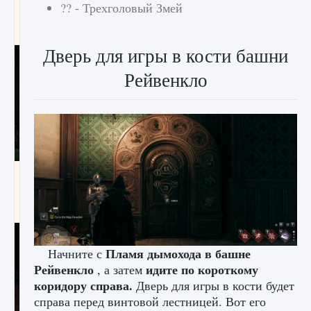
?? - Трехголовый Змей
игре Creatures of Ava
9 августа 2024
1 164
0
0
Дверь для игры в кости башни
Рейвенкло
Как исправить ошибку EA FC 25 beta,
которая не работает
9 августа 2024
1 370
0
0
Пламя дымохода в башне
Начните с
Рейвенкло
идите по короткому
, а затем
коридору справа.
Дверь для игры в кости будет
справа перед винтовой лестницей. Вот его