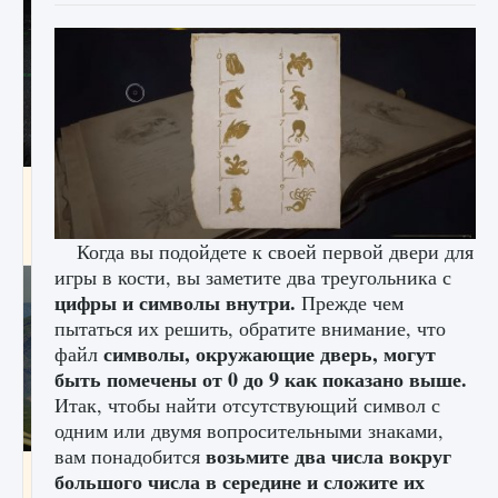
лицензии, лиги, команды и стадионы в EA
FC 25
9 августа 2024
2 395
0
2
Когда вы подойдете к своей первой двери для
игры в кости, вы заметите два треугольника с
цифры и символы внутри.
Прежде чем
пытаться их решить, обратите внимание, что
символы, окружающие дверь, могут
файл
быть помечены от 0 до 9 как показано выше.
Итак, чтобы найти отсутствующий символ с
одним или двумя вопросительными знаками,
возьмите два числа вокруг
вам понадобится
Как исправить ошибку Palworld EPalworld
большого числа в середине и сложите их
«Идет сохранение мира — Невозможно