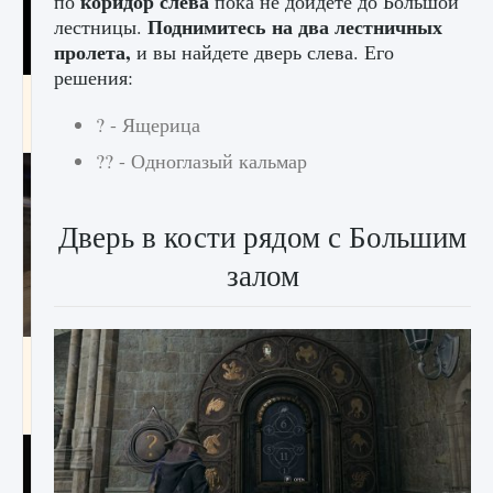
коридор слева
по
пока не дойдете до Большой
Поднимитесь на два лестничных
лестницы.
пролета,
и вы найдете дверь слева. Его
решения:
Как получить Thunder Egg в Stardew Valley
? - Ящерица
9 августа 2024
1 244
0
0
?? - Одноглазый кальмар
Дверь в кости рядом с Большим
залом
Как исправить неработающие награды For
Honor
9 августа 2024
1 205
0
0