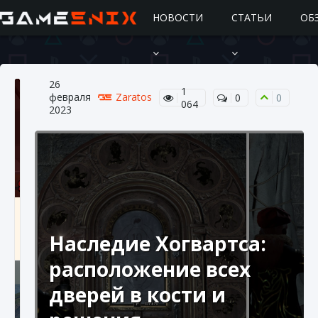
НОВОСТИ
СТАТЬИ
ОБ
26
1
февраля
Zaratos
0
0
064
2023
Подробное руководство по получению
самоцветов Brawl Stars
Наследие Хогвартса:
10 августа 2024
2 685
0
1
расположение всех
дверей в кости и