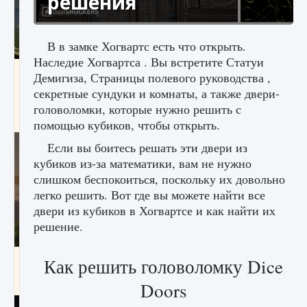
решения
В в замке Хогвартс есть что открыть.
Наследие Хогвартса . Вы встретите Статуи
Как исправить ошибку Palworld «Идет
Демигиза, Страницы полевого руководства ,
сохранение мира — Невозможно начать
секретные сундуки и комнаты, а также двери-
сохранение данных мира»
головоломки, которые нужно решить с
9 августа 2024
2 511
0
0
помощью кубиков, чтобы открыть.
Если вы боитесь решать эти двери из
кубиков из-за математики, вам не нужно
слишком беспокоиться, поскольку их довольно
легко решить. Вот где вы можете найти все
двери из кубиков в Хогвартсе и как найти их
решение.
Как заработать медали лиги Clash of Clans
Как решить головоломку Dice
9 августа 2024
2 599
0
1
Doors