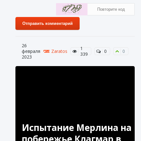
Отправить комментарий
26
1
февраля
Zaratos
0
0
339
2023
Испытание Мерлина на
побережье Клагмар в