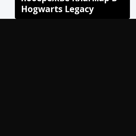
Hogwarts Legacy
Испытания Мерлина разбросаны по всему
открытому миру Наследие Хогвартса. Эти
испытания, оставленные самим легендарным
Мерлином, активируются сбросом листьев
сладкой мальвы на каменную платформу.
Некоторые стратегии для решения испытаний
используются повторно, многие из них
вращаются вокруг использования одного
заклинания, и вы можете использовать его
более творчески, чем вы, возможно, думали
ранее.
Побережье Клагмара — один из последних
регионов, которых вы достигнете в игре, и
некоторые из этих испытаний будут более
сложными для прохождения. В регионе
Побережья Клагмара нужно пройти пять