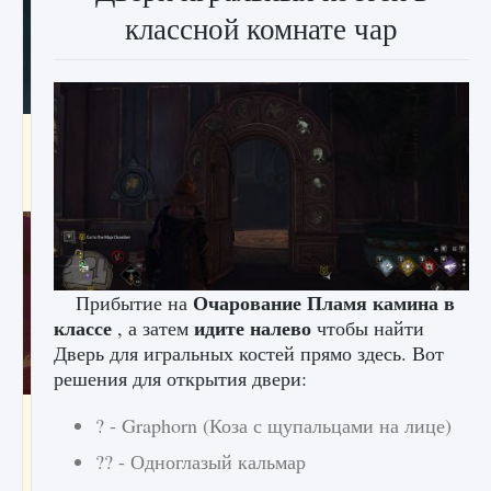
классной комнате чар
Как проверить статус сервера Delta Force
Hawk Ops
9 августа 2024
1 286
0
0
Очарование Пламя камина в
Прибытие на
классе
идите налево
, а затем
чтобы найти
Дверь для игральных костей прямо здесь. Вот
решения для открытия двери:
Как приручить существ джунглей Нари в
? - Graphorn (Коза с щупальцами на лице)
игре Creatures of Ava
?? - Одноглазый кальмар
9 августа 2024
1 218
0
0