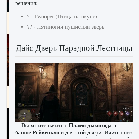
решения:
? - Fwooper (Птица на окуне)
Как создавать предметы в Creatures of Ava
?? - Пятиногий пушистый зверь
9 августа 2024
1 266
0
0
Дайс Дверь Парадной Лестницы
Как найти Гробницу Изгоев в Diablo 4
9 августа 2024
1 337
0
0
Пламя дымохода в
Вы хотите начать с
башне Рейвенкло
и для этой двери. Идите вниз