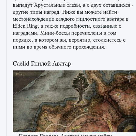
начать сохранение данных мира»
выпадут Хрустальные слезы, а с двух оставшихся -
другие типы наград. Ниже вы можете найти
9 августа 2024
2 711
0
0
местонахождение каждого гнилостного аватара в
Elden Ring, а также подробности, связанные с
наградами. Мини-боссы перечислены в том
порядке, в котором вы, вероятно, столкнетесь с
ними во время обычного прохождения.
Caelid Гнилой Аватар
Все новые функции в режиме карьеры EA
FC 25
9 августа 2024
2 096
0
2
Первого Гнилого Аватара можно найти