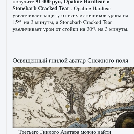
91 000 рун, Opaline Hardtear и
получите
игре Creatures of Ava
Stonebarb Cracked Tear
. Opaline Hardtear
9 августа 2024
1 164
0
0
увеличивает защиту от всех источников урона на
15% на 3 минуты, а Stonebarb Cracked Tear
увеличивает урон от стойки на 30% на 3 минуты.
Освященный гнилой аватар Снежного поля
Как исправить ошибку EA FC 25 beta,
которая не работает
9 августа 2024
1 370
0
0
Третьего Гнилого Аватара можно найти