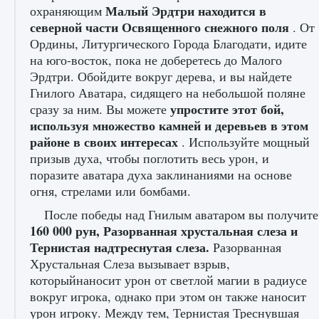
Малый Эрдтри находится в
охраняющим
северной части Освященного снежного поля
. От
Как создавать предметы в Creatures of Ava
Ордины, Литургического Города Благодати, идите
на юго-восток, пока не доберетесь до Малого
9 августа 2024
1 266
0
0
Эрдтри. Обойдите вокруг дерева, и вы найдете
Гнилого Аватара, сидящего на небольшой поляне
упростите этот бой,
сразу за ним. Вы можете
используя множество камней и деревьев в этом
районе в своих интересах
. Используйте мощный
призыв духа, чтобы поглотить весь урон, и
поразите аватара духа заклинаниями на основе
огня, стрелами или бомбами.
Как найти Гробницу Изгоев в Diablo 4
После победы над Гнилым аватаром вы получите
160 000 рун, Разорванная хрустальная слеза и
9 августа 2024
1 337
0
0
Тернистая надтреснутая слеза.
Разорванная
Хрустальная Слеза вызывает взрыв,
которыйнаносит урон от светлой магии в радиусе
вокруг игрока, однако при этом он также наносит
урон игроку. Между тем, Тернистая Треснувшая