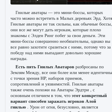
Гнилые аватары — это мини-боссы, которых
часто можно встретить в Малых деревьях Эрд. Хот
Гнилые аватары не так сильны, как обычные боссы,
Как исправить ошибку Palworld «Идет
они все же могут дать игрокам, которые плохо
сохранение мира — Невозможно начать
знакомы с Элден Ринг побег за свои деньги. Эти
сохранение данных мира»
мини-боссы совершенно необязательны, однако вы
9 августа 2024
2 511
0
0
все равно захотите сразиться с ними, потому что за
победу над ними выпадают довольно хорошие
награды.
Есть пять Гнилых Аватаров
разбросаны по
Землям Между, все они более или менее идентичн
с точки зрения HP, наборов приемов,
сопротивлений и уязвимостей. Гнилые аватары
также очень похожи на Аватары Эрдтри , с
этот конкретный
Как заработать медали лиги Clash of Clans
основным отличием в том, что
вариант способен заражать игроков Алой
9 августа 2024
2 599
0
1
гнилью
. Урон от огня, безусловно, является