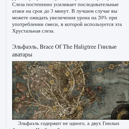
Слеза постепенно усиливает последовательные
атаки на срок до 3 минут. В лучшем случае вы
можете ожидать увеличения урона на 20% при
употреблении смеси, в которой используется эта
Как получить Thunder Egg в Stardew Valley
Хрустальная слеза.
9 августа 2024
1 244
0
0
Эльфаэль, Brace Of The Haligtree Гнилые
аватары
Как исправить неработающие награды For
Honor
9 августа 2024
1 205
0
0
Эльфаэль содержит не одного, а двух Гнилых