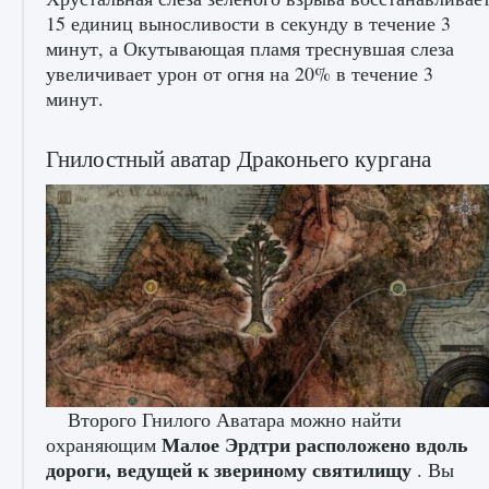
15 единиц выносливости в секунду в течение 3
минут, а Окутывающая пламя треснувшая слеза
увеличивает урон от огня на 20% в течение 3
минут.
Как проверить статус сервера Delta Force
Hawk Ops
Гнилостный аватар Драконьего кургана
9 августа 2024
1 286
0
0
Как приручить существ джунглей Нари в
Второго Гнилого Аватара можно найти
игре Creatures of Ava
Малое Эрдтри расположено вдоль
охраняющим
дороги, ведущей к звериному святилищу
. Вы
9 августа 2024
1 218
0
0