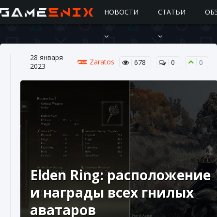
НОВОСТИ
СТАТЬИ
ОБ
28 января
Zaratos
678
0
0
2023
Подробное руководство по получению
самоцветов Brawl Stars
10 августа 2024
2 685
0
1
Elden Ring: расположение
и награды всех гнилых
аватаров