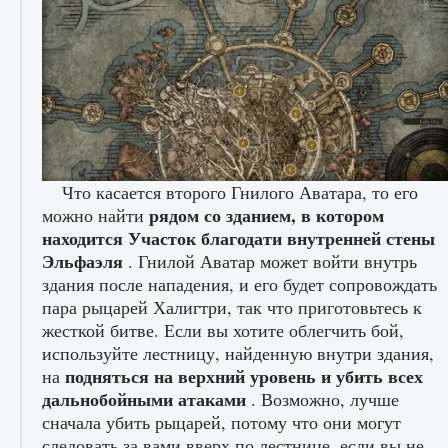
Что касается второго Гнилого Аватара, то его
Как включить чат в Fortnite
рядом со зданием, в котором
можно найти
9 августа 2024
1 335
0
0
находится Участок благодати внутренней стены
Эльфаэля
. Гнилой Аватар может войти внутрь
здания после нападения, и его будет сопровождать
пара рыцарей Халигтри, так что приготовьтесь к
жесткой битве. Если вы хотите облегчить бой,
используйте лестницу, найденную внутри здания,
подняться на верхний уровень и убить всех
на
дальнобойными атаками
. Возможно, лучше
сначала убить рыцарей, потому что они могут
следовать за вами вверх по лестнице, если вы не