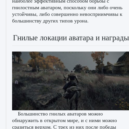
наиболее эффективным способом борьбы с
гнилостным аватаром, поскольку они либо очень
устойчивы, либо совершенно невосприимчивы к
большинству других типов урона.
Гнилые локации аватара и награды
лицензии, лиги, команды и стадионы в EA
FC 25
9 августа 2024
2 395
0
2
Большинство гнилых аватаров можно
обнаружить в открытом мире, и с ними можно
Как исправить ошибку Palworld EPalworld
сразиться верхом. С трех из них после победы
«Идет сохранение мира — Невозможно