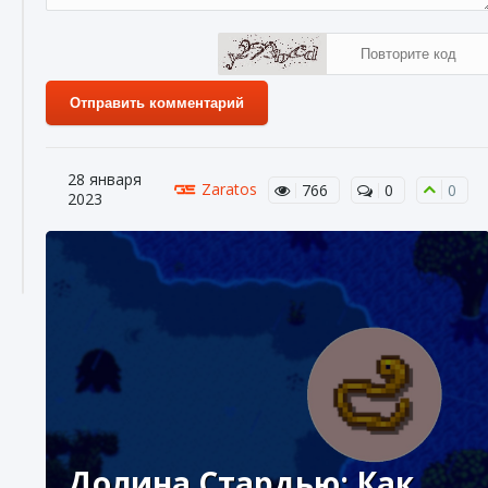
Отправить комментарий
28 января
Zaratos
766
0
0
2023
Долина Стардью: Как