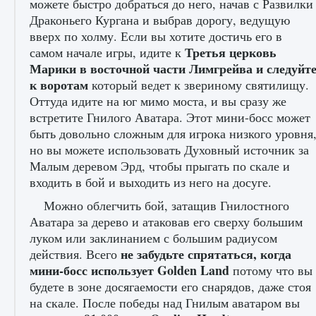
можете быстро добраться до него, начав с Развилки
Драконьего Кургана и выбрав дорогу, ведущую
вверх по холму. Если вы хотите достичь его в
Третья церковь
самом начале игры, идите к
Марики в восточной части Лимгрейва и следуйт
к воротам
который ведет к звериному святилищу.
Оттуда идите на юг мимо моста, и вы сразу же
встретите Гнилого Аватара. Этот мини-босс может
Как разблокировать заклинание Крист в
быть довольно сложным для игрока низкого уровня
Creatures of Ava
но вы можете использовать Духовный источник за
Малым деревом Эрд, чтобы прыгать по скале и
9 августа 2024
1 393
0
0
входить в бой и выходить из него на досуге.
Можно облегчить бой, затащив Гнилостного
Аватара за дерево и атаковав его сверху большим
луком или заклинанием с большим радиусом
не забудьте спрятаться, когда
действия. Всего
мини-босс использует Golden Land
потому что вы
будете в зоне досягаемости его снарядов, даже стоя
на скале. После победы над Гнилым аватаром вы
Как приручить существ из степей Тамура в