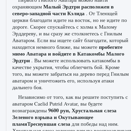
Малый Эрдтри расположен в
охраняющим
северо-западной части Кэлида
. От Тлеющей
Входят ли «Милан» и «Интер» в EA FC 25
церкви благодати идите на восток, но не идите по
дороге. Скорее спускайтесь с холма к Малому
9 августа 2024
2 064
0
1
Эрддереву, и вы сразу же столкнетесь с Гнилым
Аватаром. Если вы ищете сайт благодати, который
пробегите
находится немного ближе, вы можете
мимо Аватара и войдите в Катакомбы Малого
Эрдтри
. Вы можете использовать катакомбы в
качестве укрытия, чтобы облегчить бой. Кроме
того, вы можете забраться на дерево перед Гнилым
аватаром и уничтожить его, используя атаки
дальнего боя.
Как исправить текстовую ошибку
пользовательского интерфейса Delta
Независимо от того, как вы решите поступить с
Force Hawk Ops
аватаром Caelid Putrid Avatar, вы будете
9 августа 2024
1 945
0
0
9600 рун, Хрустальная слеза
вознаграждены
Зеленого взрыва и Окутывающее
пламяТреснувшая слеза
для победы над ним.
Хрустальная слеза зеленого взрыва восстанавливае