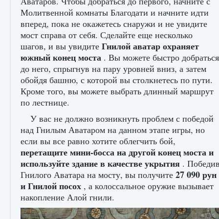
Аватаров. Чтобы добраться до первого, начните с
Молитвенной комнаты Благодати и начните идти
вперед, пока не окажетесь снаружи и не увидите
мост справа от себя. Сделайте еще несколько
Гнилой аватар охраняет
шагов, и вы увидите
южный конец моста
. Вы можете быстро добраться
Как разблокировать чертеж счастливого
до него, спрыгнув на пару уровней вниз, а затем
оружия в MW3 и Warzone
обойдя башню, с которой вы столкнетесь по пути.
9 августа 2024
1 151
0
0
Кроме того, вы можете выбрать длинный маршрут
по лестнице.
У вас не должно возникнуть проблем с победой
над Гнилым Аватаром на данном этапе игры, но
если вы все равно хотите облегчить бой,
перетащите мини-босса на другой конец моста и
используйте здание в качестве укрытия
. Победи
27 090 рун
Гнилого Аватара на мосту, вы получите
и Гнилой посох
, а колоссальное оружие вызывает
Все новые функции Ultimate Team в EA FC
накопление Алой гнили.
25
9 августа 2024
1 297
0
0