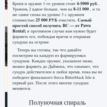
4-5000 руб.
Броня и оружие 1-го уровня стоят
.
8-11 000
Уровень 2 вдвое больше, чем на
, и то
же самое снова на уровне 3 с оружием
Входят ли «Милан» и «Интер» в EA FC 25
25 000 РУБ
Самый
стоимостью
очистить.
9 августа 2024
2 064
0
1
простой способ получить RC — от Pawn
Rental;
в противном случае вам нужно будет
фармить его, побеждая врагов и открывая
сундуки на острове.
Теперь вы готовы, так что давайте
посмотрим на каждую из фармируемых
сундуков. Каждое оружие, указанное ниже,
можно фармить до Даймона, что означает, что
Как исправить текстовую ошибку
сундук действителен в любое время, пока вы не
пользовательского интерфейса Delta
победите финального босса Bitterblack Isle в
Force Hawk Ops
первый раз. После этого многие сундуки
9 августа 2024
1 945
0
0
меняются.
Полуночная спираль