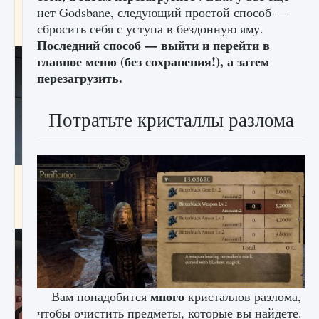
начать сохранение данных мира»
нет Godsbane, следующий простой способ —
сбросить себя с уступа в бездонную яму.
9 августа 2024
2 711
0
0
Последний способ — выйти и перейти в
главное меню (без сохранения!), а затем
перезагрузить.
Потратьте кристаллы разлома
Все новые функции в режиме карьеры EA
FC 25
9 августа 2024
2 096
0
2
много
Вам понадобится
кристаллов разлома,
чтобы очистить предметы, которые вы найдете.