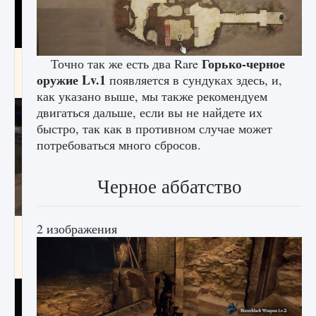
Как получить Thunder Egg в Stardew Valley
Горько-черное
Точно так же есть два Rare
оружие Lv.1
появляется в сундуках здесь, и,
9 августа 2024
1 244
0
0
как указано выше, мы также рекомендуем
двигаться дальше, если вы не найдете их
быстро, так как в противном случае может
потребоваться много сбросов.
Черное аббатство
2 изображения
Как исправить неработающие награды For
Honor
9 августа 2024
1 205
0
0