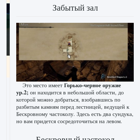
Забытый зал
Как включить чат в Fortnite
9 августа 2024
1 335
0
0
Горько-черное оружие
Это место имеет
ур.2;
он находится в небольшой области, до
которой можно добраться, взобравшись по
разбитым камням перед лестницей, ведущей к
Бескровному частоколу. Здесь есть два сундука,
но вам придется сосредоточиться на левом.
Бескровный частокол