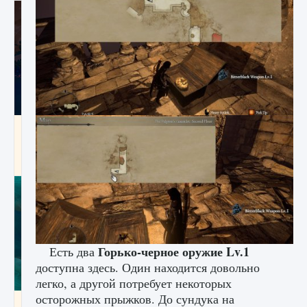
Как разблокировать заклинание Крист в
Creatures of Ava
9 августа 2024
1 393
0
0
Горько-черное оружие Lv.1
Есть два
доступна здесь. Один находится довольно
легко, а другой потребует некоторых
осторожных прыжков. До сундука на
Как приручить существ из степей Тамура в