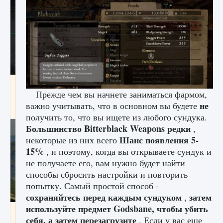
лицензии, лиги, команды и стадионы в EA
FC 25
Прежде чем вы начнете заниматься фармом,
не
важно учитывать, что в основном вы будете
9 августа 2024
2 395
0
2
получить то, что вы ищете из любого сундука.
Большинство Bitterblack Weapons редки
,
Шанс появления 5-
некоторые из них всего
15%
, и поэтому, когда вы открываете сундук и
не получаете его, вам нужно будет найти
способы сбросить настройки и повторить
попытку. Самый простой способ -
сохраняйтесь перед каждым сундуком
затем
,
используйте предмет Godsbane, чтобы убить
Как исправить ошибку Palworld EPalworld
себя, а затем перезагрузите
. Если у вас еще
«Идет сохранение мира — Невозможно