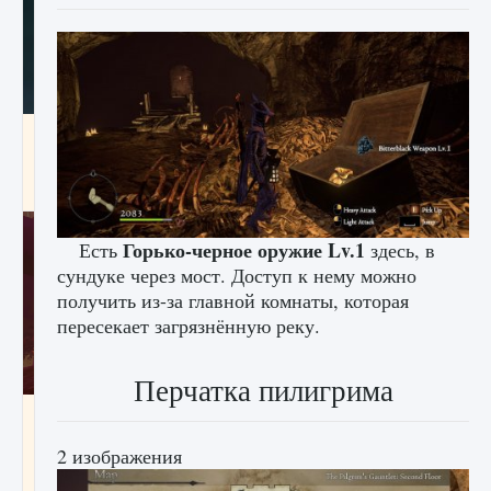
Как проверить статус сервера Delta Force
Hawk Ops
9 августа 2024
1 286
0
0
Горько-черное оружие Lv.1
Есть
здесь, в
сундуке через мост. Доступ к нему можно
получить из-за главной комнаты, которая
пересекает загрязнённую реку.
Перчатка пилигрима
Как приручить существ джунглей Нари в
игре Creatures of Ava
2 изображения
9 августа 2024
1 218
0
0