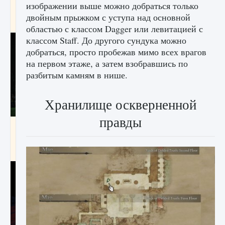
изображении выше можно добраться только
игре Creatures of Ava
двойным прыжком с уступа над основной
9 августа 2024
1 164
0
0
областью с классом Dagger или левитацией с
классом Staff. До другого сундука можно
добраться, просто пробежав мимо всех врагов
на первом этаже, а затем взобравшись по
разбитым камням в нише.
Хранилище оскверненной
правды
Как исправить ошибку EA FC 25 beta,
которая не работает
9 августа 2024
1 370
0
0