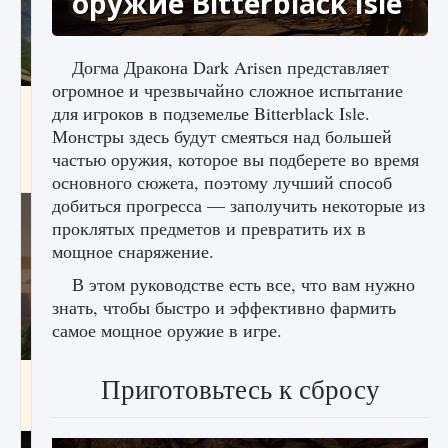
оружие Bitterblack Isle
Догма Дракона Dark Arisen представляет
огромное и чрезвычайно сложное испытание
Как исправить ошибку Palworld «Идет
для игроков в подземелье Bitterblack Isle.
сохранение мира — Невозможно начать
Монстры здесь будут смеяться над большей
сохранение данных мира»
частью оружия, которое вы подберете во время
9 августа 2024
2 511
0
0
основного сюжета, поэтому лучший способ
добиться прогресса — заполучить некоторые из
проклятых предметов и превратить их в
мощное снаряжение.
В этом руководстве есть все, что вам нужно
знать, чтобы быстро и эффективно фармить
самое мощное оружие в игре.
Как заработать медали лиги Clash of Clans
Приготовьтесь к сбросу
9 августа 2024
2 599
0
1