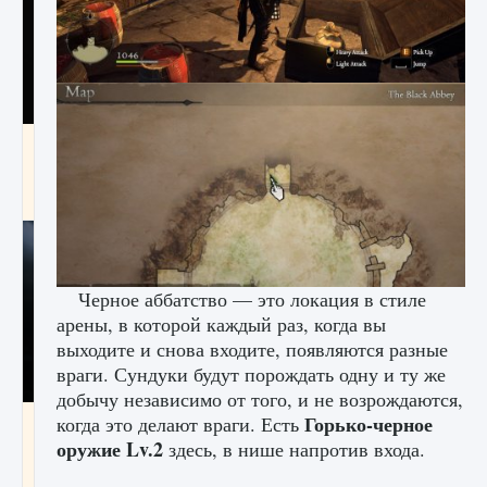
Как разблокировать чертеж счастливого
оружия в MW3 и Warzone
9 августа 2024
1 151
0
0
Черное аббатство — это локация в стиле
арены, в которой каждый раз, когда вы
выходите и снова входите, появляются разные
враги. Сундуки будут порождать одну и ту же
добычу независимо от того, и не возрождаются,
Горько-черное
когда это делают враги. Есть
Все новые функции Ultimate Team в EA FC
25
оружие Lv.2
здесь, в нише напротив входа.
9 августа 2024
1 297
0
0