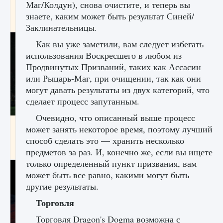
Маг/Колдун), снова очистите, и теперь вы
игре Creatures of Ava
знаете, каким может быть результат Синей/
9 августа 2024
1 164
0
0
Заклинательницы.
Как вы уже заметили, вам следует избегать
использования Воскресшего в любом из
Продвинутых Призваний, таких как Ассасин
или Рыцарь-Маг, при очищении, так как они
могут давать результаты из двух категорий, что
сделает процесс запутанным.
Очевидно, что описанный выше процесс
Как исправить ошибку EA FC 25 beta,
может занять некоторое время, поэтому лучший
которая не работает
способ сделать это — хранить несколько
9 августа 2024
1 370
0
0
предметов за раз. И, конечно же, если вы ищете
только определенный пункт призвания, вам
может быть все равно, какими могут быть
другие результаты.
Торговля
Торговля Dragon's Dogma возможна с