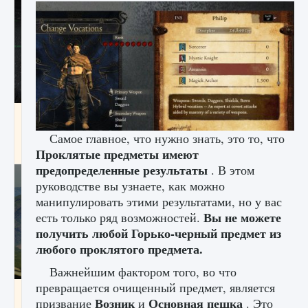
лицензии, лиги, команды и стадионы в EA
FC 25
Самое главное, что нужно знать, это то, что
9 августа 2024
2 395
0
2
Проклятые предметы имеют
предопределенные результаты
. В этом
руководстве вы узнаете, как можно
манипулировать этими результатами, но у вас
Вы не можете
есть только ряд возможностей.
получить любой Горько-черный предмет из
любого проклятого предмета.
Важнейшим фактором того, во что
превращается очищенный предмет, является
Как исправить ошибку Palworld EPalworld
Возник
Основная пешка
призвание
и
. Это
«Идет сохранение мира — Невозможно