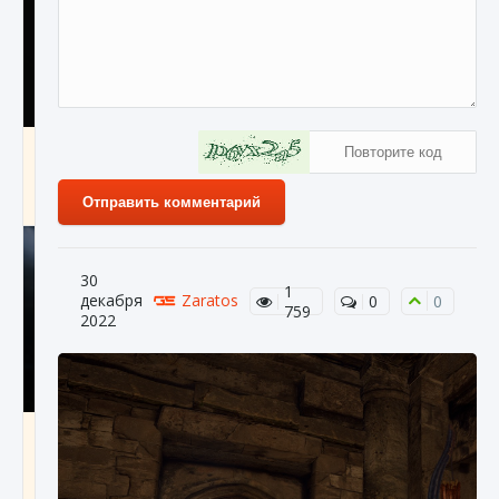
Как разблокировать чертеж счастливого
оружия в MW3 и Warzone
9 августа 2024
1 151
0
0
Отправить комментарий
30
1
декабря
Zaratos
0
0
759
2022
Все новые функции Ultimate Team в EA FC
25
9 августа 2024
1 297
0
0