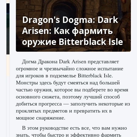
Dragon's Dogma: Dark
Arisen: Как фармить
оружие Bitterblack Isle
Как включить чат в Fortnite
Догма Дракона Dark Arisen представляет
огромное и чрезвычайно сложное испытание
9 августа 2024
1 335
0
0
для игроков в подземелье Bitterblack Isle.
Монстры здесь будут смеяться над большей
частью оружия, которое вы подберете во время
основного сюжета, поэтому лучший способ
добиться прогресса — заполучить некоторые из
проклятых предметов и превратить их в
мощное снаряжение.
В этом руководстве есть все, что вам нужно
знать, чтобы быстро и эффективно фармить