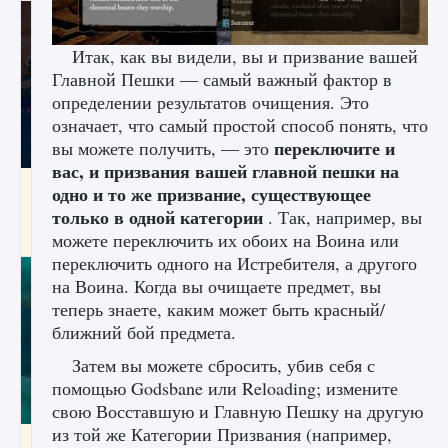
Итак, как вы видели, вы и призвание вашей
Главной Пешки — самый важный фактор в
определении результатов очищения. Это
означает, что самый простой способ понять, что
переключите и
вы можете получить, — это
вас, и призвания вашей главной пешки на
Как разблокировать заклинание Крист в
одно и то же призвание, существующее
Creatures of Ava
только в одной категории
. Так, например, вы
9 августа 2024
1 393
0
0
можете переключить их обоих на Воина или
переключить одного на Истребителя, а другого
на Воина. Когда вы очищаете предмет, вы
теперь знаете, каким может быть красный/
ближний бой предмета.
Затем вы можете сбросить, убив себя с
помощью Godsbane или Reloading; измените
свою Восставшую и Главную Пешку на другую
из той же Категории Призвания (например,
Как приручить существ из степей Тамура в