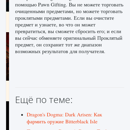
помощью Pawn Gifting. Вы не можете торговать
очищенными предметами, но можете торговать
Как создавать предметы в Creatures of Ava
проклятыми предметами. Если вы очистите
предмет и узнаете, во что он может
9 августа 2024
1 266
0
0
превратиться, вы сможете сбросить его; и если
вы сейчас обменяете оригинальный Проклятый
предмет, он сохранит тот же диапазон
возможных результатов для получателя.
Как найти Гробницу Изгоев в Diablo 4
9 августа 2024
1 337
0
0
Ещё по теме:
Dragon's Dogma: Dark Arisen: Как
фармить оружие Bitterblack Isle