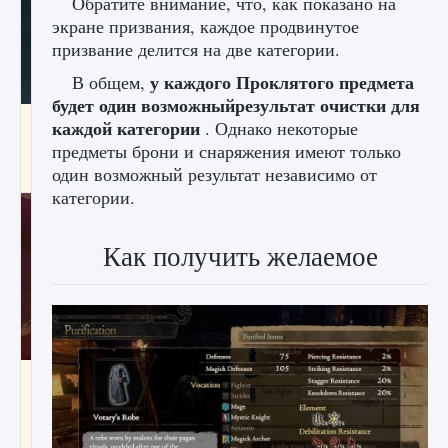
Обратите внимание, что, как показано на
экране призвания, каждое продвинутое
призвание делится на две категории.
у каждого Проклятого предмета
В общем,
будет один возможныйрезультат очистки для
Как проверить статус сервера Delta Force
каждой категории
. Однако некоторые
Hawk Ops
предметы брони и снаряжения имеют только
один возможный результат независимо от
9 августа 2024
1 286
0
0
категории.
Как получить желаемое
Как приручить существ джунглей Нари в
игре Creatures of Ava
9 августа 2024
1 218
0
0