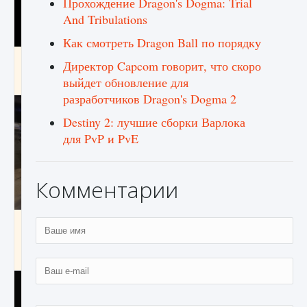
Прохождение Dragon's Dogma: Trial
And Tribulations
Как смотреть Dragon Ball по порядку
Как получить Thunder Egg в Stardew Valley
Директор Capcom говорит, что скоро
выйдет обновление для
9 августа 2024
1 244
0
0
разработчиков Dragon's Dogma 2
Destiny 2: лучшие сборки Варлока
для PvP и PvE
Комментарии
Как исправить неработающие награды For
Honor
9 августа 2024
1 205
0
0