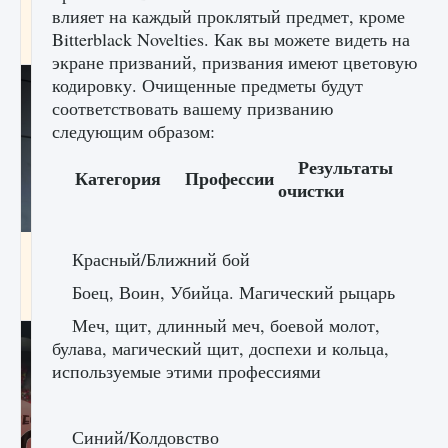
начать сохранение данных мира»
влияет на каждый проклятый предмет, кроме
Bitterblack Novelties. Как вы можете видеть на
9 августа 2024
2 711
0
0
экране призваний, призвания имеют цветовую
кодировку. Очищенные предметы будут
соответствовать вашему призванию
следующим образом:
Результаты
Категория
Профессии
очистки
Все новые функции в режиме карьеры EA
Красный/Ближний бой
FC 25
Боец, Воин, Убийца. Магический рыцарь
9 августа 2024
2 096
0
2
Меч, щит, длинный меч, боевой молот,
булава, магический щит, доспехи и кольца,
используемые этими профессиями
Синий/Колдовство