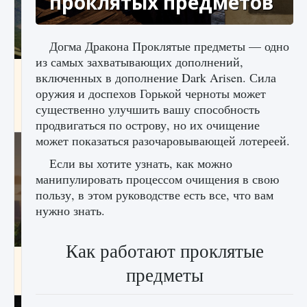
проклятых предметов
Догма Дракона Проклятые предметы — одно
из самых захватывающих дополнений,
Как исправить ошибку Palworld «Идет
включенных в дополнение Dark Arisen. Сила
сохранение мира — Невозможно начать
оружия и доспехов Горькой черноты может
сохранение данных мира»
существенно улучшить вашу способность
9 августа 2024
2 511
0
0
продвигаться по острову, но их очищение
может показаться разочаровывающей лотереей.
Если вы хотите узнать, как можно
манипулировать процессом очищения в свою
пользу, в этом руководстве есть все, что вам
нужно знать.
Как работают проклятые
Как заработать медали лиги Clash of Clans
предметы
9 августа 2024
2 599
0
1