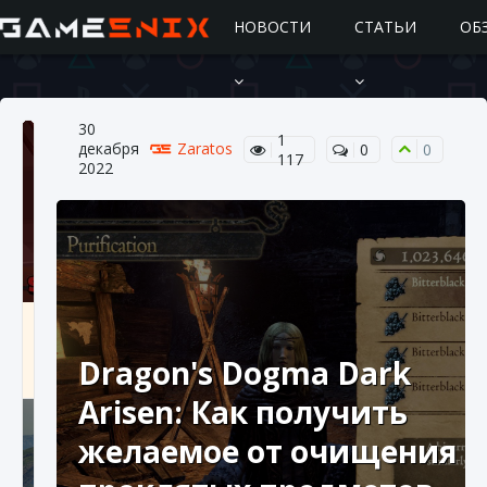
НОВОСТИ
СТАТЬИ
ОБ
30
1
декабря
Zaratos
0
0
117
2022
Подробное руководство по получению
самоцветов Brawl Stars
Dragon's Dogma Dark
10 августа 2024
2 685
0
1
Arisen: Как получить
желаемое от очищения