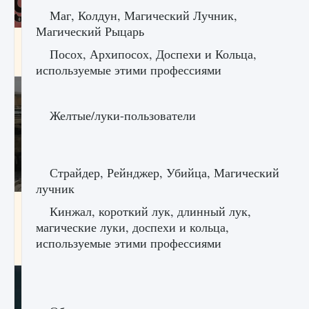
Маг, Колдун, Магический Лучник,
Магический Рыцарь
Входят ли «Милан» и «Интер» в EA FC 25
Посох, Архипосох, Доспехи и Кольца,
9 августа 2024
2 064
0
1
используемые этими профессиями
Желтые/луки-пользователи
Страйдер, Рейнджер, Убийца, Магический
лучник
Как исправить текстовую ошибку
Кинжал, короткий лук, длинный лук,
пользовательского интерфейса Delta
магические луки, доспехи и кольца,
Force Hawk Ops
используемые этими профессиями
9 августа 2024
1 945
0
0