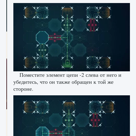
Как проверить статус сервера Delta Force
Hawk Ops
9 августа 2024
1 286
0
0
Поместите элемент цепи -2 слева от него и
убедитесь, что он также обращен к той же
стороне.
Как приручить существ джунглей Нари в
игре Creatures of Ava
9 августа 2024
1 218
0
0