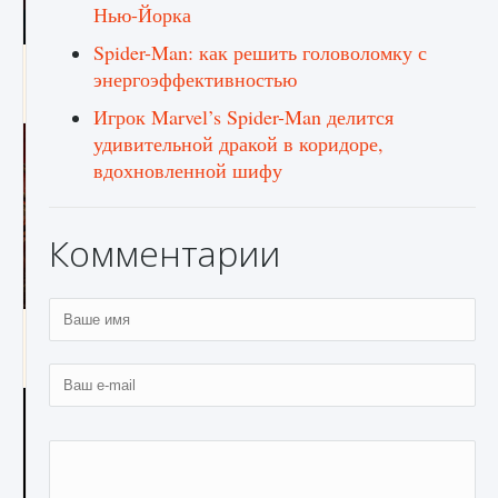
Нью-Йорка
Spider-Man: как решить головоломку с
Как создавать предметы в Creatures of Ava
энергоэффективностью
9 августа 2024
1 266
0
0
Игрок Marvel’s Spider-Man делится
удивительной дракой в ​​коридоре,
вдохновленной шифу
Комментарии
Как найти Гробницу Изгоев в Diablo 4
9 августа 2024
1 337
0
0