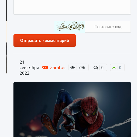
Как получить Thunder Egg в Stardew Valley
9 августа 2024
1 244
0
0
Отправить комментарий
21
сентября
Zaratos
796
0
0
2022
Как исправить неработающие награды For
Honor
9 августа 2024
1 205
0
0