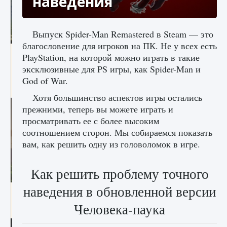
наведения
Выпуск Spider-Man Remastered в Steam — это
благословение для игроков на ПК. Не у всех есть
Как исправить ошибку Palworld «Идет
PlayStation, на которой можно играть в такие
сохранение мира — Невозможно начать
эксклюзивные для PS игры, как Spider-Man и
сохранение данных мира»
God of War.
9 августа 2024
2 511
0
0
Хотя большинство аспектов игры остались
прежними, теперь вы можете играть и
просматривать ее с более высоким
соотношением сторон. Мы собираемся показать
вам, как решить одну из головоломок в игре.
Как решить проблему точного
наведения в обновленной версии
Как заработать медали лиги Clash of Clans
Человека-паука
9 августа 2024
2 599
0
1