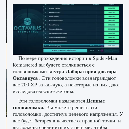
лицензии, лиги, команды и стадионы в EA
FC 25
По мере прохождения истории в Spider-Man
9 августа 2024
2 395
0
2
Remastered вы будете сталкиваться с
Лаборатория доктора
головоломками внутри
Октавиуса
. Эти головоломки вознаграждают
вас 200 XP за каждую, а некоторые из них дают
исследовательские жетоны.
Цепные
Эти головоломки называются
головоломки.
Вы можете решить эти
головоломки, достигнув целевого напряжения. У
вас будет батарея в качестве отправной точки, и
Как исправить ошибку Palworld EPalworld
вы должны соединить их с цепями, чтобы
«Идет сохранение мира — Невозможно