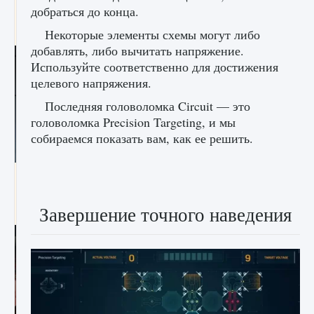
начать сохранение данных мира»
добраться до конца.
9 августа 2024
2 711
0
0
Некоторые элементы схемы могут либо
добавлять, либо вычитать напряжение.
Используйте соответственно для достижения
целевого напряжения.
Последняя головоломка Circuit — это
головоломка Precision Targeting, и мы
собираемся показать вам, как ее решить.
Все новые функции в режиме карьеры EA
FC 25
Завершение точного наведения
9 августа 2024
2 096
0
2