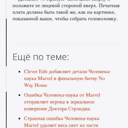
игре Creatures of Ava
положите ее лицевой стороной вверх. Печатная
плата должна быть такой же, как на картинке,
9 августа 2024
1 164
0
0
показанной выше, чтобы собрать головоломку.
Ещё по теме:
Clever Edit добавляет детали Человека-
Как исправить ошибку EA FC 25 beta,
которая не работает
паука Marvel в финальную битву No
Way Home
9 августа 2024
1 370
0
0
Ошибка Человека-паука от Marvel
отправляет игрока в зеркальное
измерение Доктора Стрэнджа
Странная ошибка Человека-паука
Marvel удаляет весь свет из части