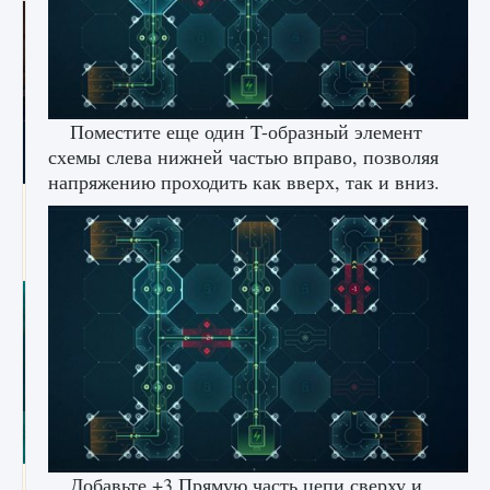
Поместите еще один T-образный элемент
схемы слева нижней частью вправо, позволяя
напряжению проходить как вверх, так и вниз.
Как разблокировать заклинание Крист в
Creatures of Ava
9 августа 2024
1 393
0
0
Добавьте +3 Прямую часть цепи сверху и
Как приручить существ из степей Тамура в