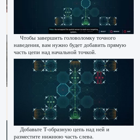
Входят ли «Милан» и «Интер» в EA FC 25
9 августа 2024
2 064
0
1
Чтобы завершить головоломку точного
наведения, вам нужно будет добавить прямую
часть цепи над начальной точкой.
Как исправить текстовую ошибку
пользовательского интерфейса Delta
Force Hawk Ops
9 августа 2024
1 945
0
0
Добавьте T-образную цепь над ней и
разместите нижнюю часть слева.