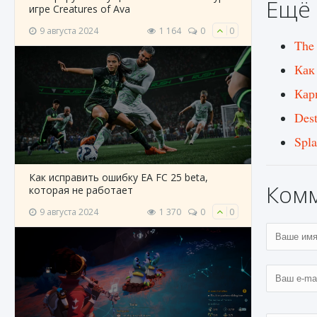
Ещё 
игре Creatures of Ava
9 августа 2024
1 164
0
0
The
Как
Кар
Des
Spla
Как исправить ошибку EA FC 25 beta,
Ком
которая не работает
9 августа 2024
1 370
0
0