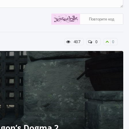
407
0
0
agon’s Dogma 2