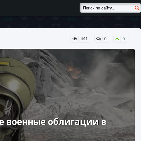
441
0
0
е военные облигации в