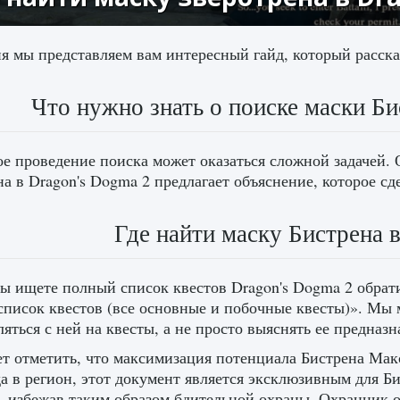
я мы представляем вам интересный гайд, который расскаж
Что нужно знать о поиске маски Би
е проведение поиска может оказаться сложной задачей. О
на в Dragon's Dogma 2 предлагает объяснение, которое с
Где найти маску Бистрена 
ы ищете полный список квестов Dragon's Dogma 2 обрати
писок квестов (все основные и побочные квесты)». Мы 
ляться с ней на квесты, а не просто выяснять ее предназн
т отметить, что максимизация потенциала Бистрена Макс
да в регион, этот документ является эксклюзивным для Б
, избежав таким образом бдительной охраны. Охранник о