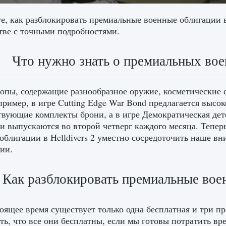
е, как разблокировать премиальные военные облигации в
тве с точными подробностями.
Что нужно знать о премиальных воен
опы, содержащие разнообразное оружие, косметические 
пример, в игре Cutting Edge War Bond предлагается высо
твующие комплекты брони, а в игре Демократическая д
и выпускаются во второй четверг каждого месяца. Тепер
облигации в Helldivers 2 уместно сосредоточить наше в
ии.
Как разблокировать премиальные воен
оящее время существует только одна бесплатная и три 
ть, что все они бесплатны, если мы готовы потратить вре