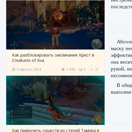
последст
Абсолю
маску не
эффектив
Как разблокировать заклинание Крист в
Creatures of Ava
она веси
рукой, к
9 августа 2024
1 393
0
0
несомнен
В обще
выполнит
Как приручить существ из степей Тамура в