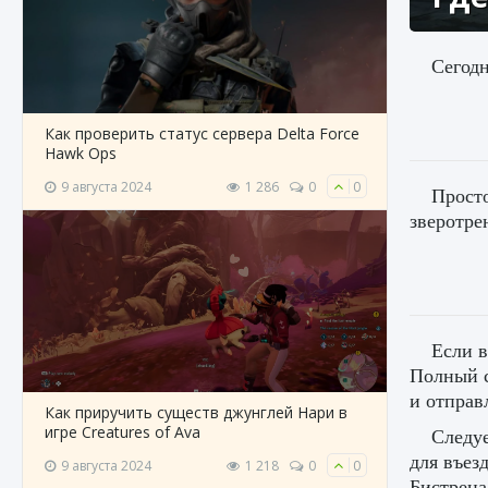
Сегодн
Как проверить статус сервера Delta Force
Hawk Ops
9 августа 2024
1 286
0
0
Просто
зверотре
Если в
Полный с
и отправ
Как приручить существ джунглей Нари в
игре Creatures of Ava
Следуе
для въез
9 августа 2024
1 218
0
0
Бистрена