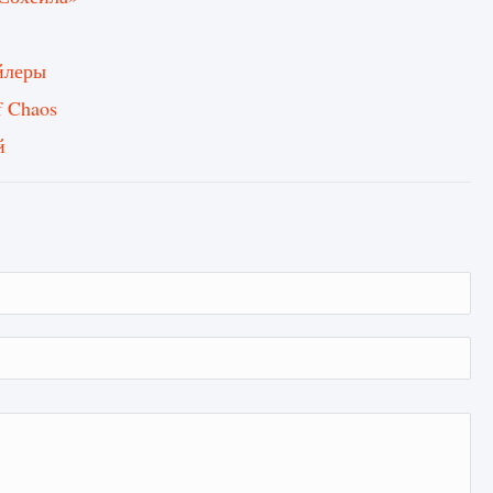
йлеры
f Chaos
й