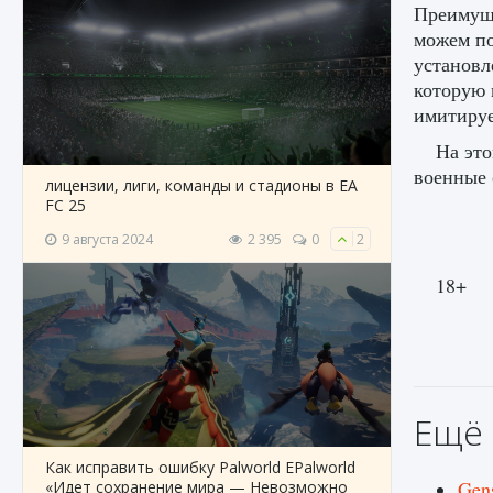
Преимуще
можем по
установл
которую 
имитируе
На это
военные 
лицензии, лиги, команды и стадионы в EA
FC 25
9 августа 2024
2 395
0
2
18+
Ещё 
Как исправить ошибку Palworld EPalworld
Gen
«Идет сохранение мира — Невозможно