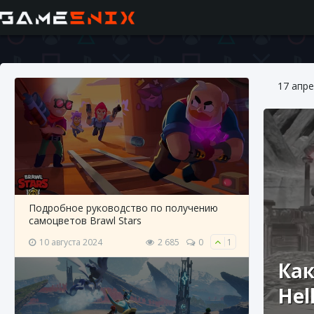
17 апре
Подробное руководство по получению
самоцветов Brawl Stars
10 августа 2024
2 685
0
1
Как
Hel