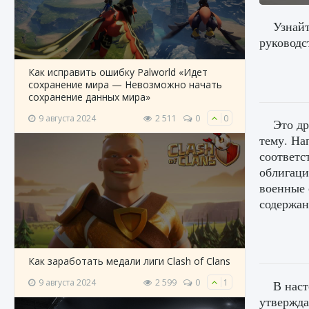
Узнайт
руководс
Как исправить ошибку Palworld «Идет
сохранение мира — Невозможно начать
сохранение данных мира»
9 августа 2024
2 511
0
0
Это др
тему. На
соответс
облигаци
военные 
содержан
Как заработать медали лиги Clash of Clans
9 августа 2024
2 599
0
1
В наст
утвержда