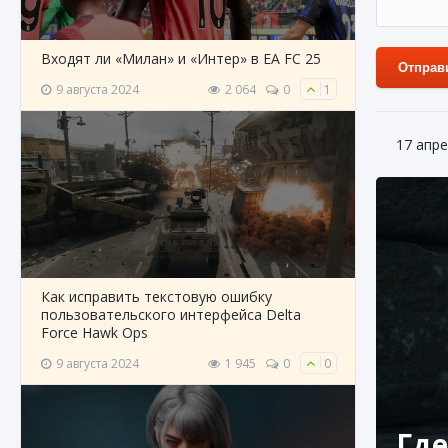
Входят ли «Милан» и «Интер» в EA FC 25
Отправ
9 августа 2024
2 064
0
1
17 апре
Как исправить текстовую ошибку
пользовательского интерфейса Delta
Force Hawk Ops
9 августа 2024
1 945
0
0
Где