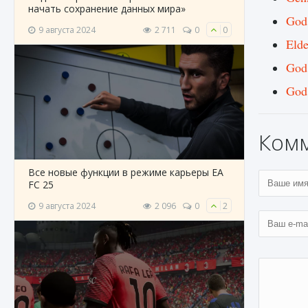
начать сохранение данных мира»
God
9 августа 2024
2 711
0
0
Eld
God
God
Ком
Все новые функции в режиме карьеры EA
FC 25
9 августа 2024
2 096
0
2