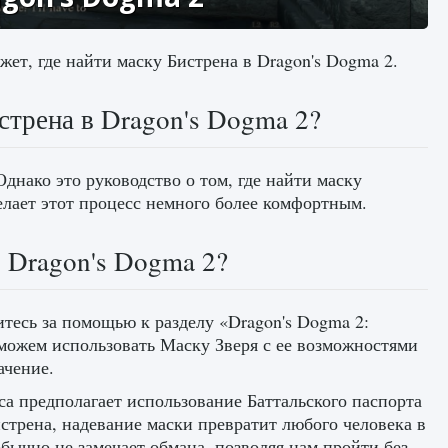
ет, где найти маску Бистрена в Dragon's Dogma 2.
стрена в Dragon's Dogma 2?
днако это руководство о том, где найти маску
делает этот процесс немного более комфортным.
в Dragon's Dogma 2?
тесь за помощью к разделу «Dragon's Dogma 2:
можем использовать Маску Зверя с ее возможностями
ачение.
а предполагает использование Баттальского паспорта
истрена, надевание маски превратит любого человека в
бычно не замечает обмана, позволяя нам пройти без