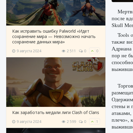
Мертвы
после вд
Skull Mer
Как исправить ошибку Palworld «Идет
Tools 
сохранение мира — Невозможно начать
также ви
сохранение данных мира»
Адриана 
9 августа 2024
2 511
0
0
пор не б
способно
выживших
Торгов
размещат
Одержимо
стены и 
атаками,
Как заработать медали лиги Clash of Clans
плечо», 
9 августа 2024
2 599
0
1
выживших