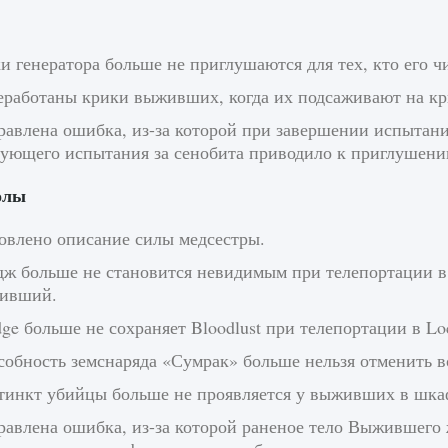
и генератора больше не приглушаются для тех, кто его ч
еработаны крики выживших, когда их подсаживают на крю
авлена ​​ошибка, из-за которой при завершении испытани
дующего испытания за сенобита приводило к приглушени
олы
овлено описание силы медсестры.
ж больше не становится невидимым при телепортации в 
ивший.
ge больше не сохраняет Bloodlust при телепортации в Lo
обность земснаряда «Сумрак» больше нельзя отменить в
тинкт убийцы больше не проявляется у выживших в шкаф
авлена ​​ошибка, из-за которой раненое тело Выжившего 