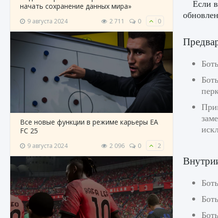
Если в
начать сохранение данных мира»
обновлен
9 августа 2024
2 711
0
0
Предва
Бот
Боты
перк
При
зам
Все новые функции в режиме карьеры EA
иск
FC 25
9 августа 2024
2 096
0
2
Внутри
Боты
Бот
Бот