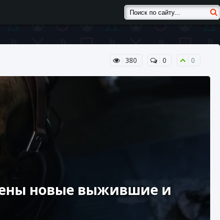
380
0
0
авлены новые выжившие и