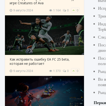
вых
игре Creatures of Ava
Испр
9 августа 2024
1 164
0
0
Три
Инд
Topk
Сле
Посл
двин
Посл
Как исправить ошибку EA FC 25 beta,
пол
которая не работает
Рыца
9 августа 2024
1 370
0
0
Во в
поя
Рыца
Перки