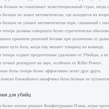
в больше не охватывает экзистенциальный страх, когда 
 больше не знают автоматически, где находится их возр
ы больше не узнают автоматически перк, связанный с ше
ы теперь должны совершать более стратегически обосно
чшено принятие решений ботами при уклонении от дальн
шен путь бота, когда ему мешает товарищ по команде.
ы теперь отдают предпочтение удалению от Убийцы, а н
 точнее реагируют на звук, особенно от Killer Powers.
ные боты теперь более эффективно лечат друг друга.
 поиске ближайшего шкафчика боты больше не путаются
ния для убийц
ы более охотно решают Конфигурацию Плача, играя прот