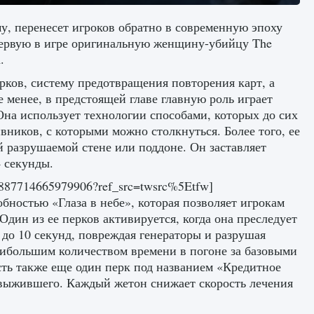
му, перенесет игроков обратно в современную эпоху
 первую в игре оригинальную женщину-убийцу The
.
рков, систему предотвращения повторения карт, а
е менее, в предстоящей главе главную роль играет
Она использует технологии способами, которых до сих
вников, с которыми можно столкнуться. Более того, ее
 разрушаемой стене или поддоне. Он заставляет
4 секунды.
5887714665979906?ref_src=twsrc%5Etfw]
обностью «Глаза в небе», которая позволяет игрокам
дин из ее перков активируется, когда она преследует
 до 10 секунд, повреждая генераторы и разрушая
аибольшим количеством времени в погоне за базовыми
сть также еще один перк под названием «Кредитное
т выжившего. Каждый жетон снижает скорость лечения