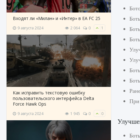
Бото
Боты
Входят ли «Милан» и «Интер» в EA FC 25
Бот
9 августа 2024
2 064
0
1
Бот
Улу
Улуч
Бот
Боты
Ране
Как исправить текстовую ошибку
пользовательского интерфейса Delta
При
Force Hawk Ops
9 августа 2024
1 945
0
0
Улучше
Бот