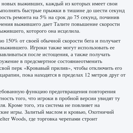
ак новых выживших, каждый из которых имеет свои
выполнять быстрые прыжки в тишине до шести секунд
рость ремонта на 5% на срок до 75 секунд, починив
ечения выжившего дает Талите повышение скорости
выжившего, которого она исцелила.
ью 150% от своей обычной скорости бега и получает
о выжившего. Игроки также могут использовать ее
навливаться после истощения, а также получать
гружение в предсмертное состояниеотменить
свой перк «Кровавый прилив», чтобы отключить его
царапин, пока находятся в пределах 12 метров друг от
требованную функцию предотвращения повторения
ность того, что игроки в пробной версии увидят ту
я. Кроме того, эта система не повлияет на
ьские игры. Залитый маслом и кровью, Охотничий
lter Woods, где торговка черепами строит