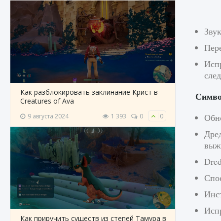
Звук
Пер
Испр
сле
Как разблокировать заклинание Крист в
Симв
Creatures of Ava
Обн
9 августа 2024
1 393
0
0
Дред
выж
Dred
Спос
Инс
Испр
Как приручить существ из степей Тамура в