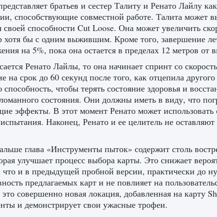
представляет братьев и сестер Талиту и Ренато Лайлу к
ии, способствующие совместной работе. Талита может 
я своей способности Cut Loose. Она может увеличить ско
р хотя бы с одним выжившим. Кроме того, завершение л
ения на 5%, пока она остается в пределах 12 метров от 
сается Ренато Лайлы, то она начинает спринт со скорост
е на срок до 60 секунд после того, как отцепила другог
 способность, чтобы терять состояние здоровья и восста
ломанного состояния. Они должны иметь в виду, что по
ие эффекты. В этот момент Ренато может использовать 
 испытания. Наконец, Ренато и ее целитель не оставляют 
дальше глава «Инструменты пыток» содержит столь вос
торая улучшает процесс выбора карты. Это снижает вероят
, что и в предыдущей пробной версии, практически до нул
ность предлагаемых карт и не повлияет на пользовател
 это совершенно новая локация, добавленная на карту She
нты и демонстрирует свои ужасные трофеи.