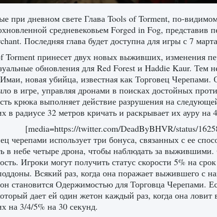
е при дневном свете Глава Tools of Torment, по-видимо
охновленной средневековьем Forged in Fog, представив
chant. Последняя глава будет доступна для игры с 7 марта
of Torment принесет двух новых выживших, изменения пе
зуальные обновления для Red Forest и Haddie Kaur. Тем н
Имаи, новая убийца, известная как Торговец Черепами. 
ыло в игре, управляя дронами в поисках достойных проти
сть крюка выполняет действие разрушения на следующей
 в радиусе 32 метров кричать и раскрывает их ауру на 
[media=https://twitter.com/DeadByBHVR/status/162
ец черепами использует три бонуса, связанных с ее спос
ь в небе четыре дрона, чтобы наблюдать за выжившими. О
сть. Игроки могут получить статус скорости 5% на срок
поддоны. Всякий раз, когда она поражает выжившего с н
 он становится Одержимостью для Торговца Черепами. Е
который дает ей один жетон каждый раз, когда она лови
 на 3/4/5% на 30 секунд.