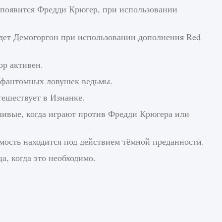
а появится Фредди Крюгер, при использовании
йдет Демогоргон при использовании дополнения Red
ор активен.
я фантомных ловушек ведьмы.
тешествует в Изнанке.
шивые, когда играют против Фредди Крюгера или
имость находится под действием тёмной преданности.
, когда это необходимо.