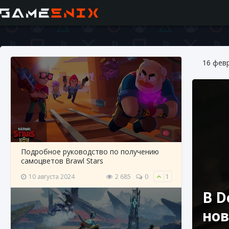
16 фев
Подробное руководство по получению
самоцветов Brawl Stars
10 августа 2024
2 685
0
1
В D
но