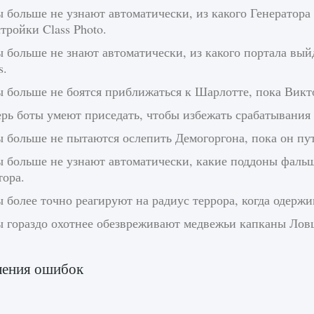
 больше не узнают автоматически, из какого Генератор
тройки Class Photo.
ы больше не знают автоматически, из какого портала вы
s.
 больше не боятся приближаться к Шарлотте, пока Викт
ерь боты умеют приседать, чтобы избежать срабатывани
 больше не пытаются ослепить Демогоргона, пока он пу
ы больше не узнают автоматически, какие поддоны фаль
тора.
 более точно реагируют на радиус террора, когда одерж
 гораздо охотнее обезвреживают медвежьи капканы Ловца
ления ошибок