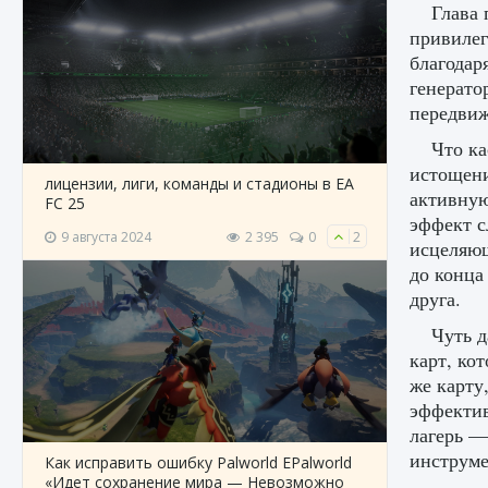
Глава 
привилег
благодар
генерато
передвиж
Что ка
истощени
лицензии, лиги, команды и стадионы в EA
активную
FC 25
эффект с
9 августа 2024
2 395
0
2
исцеляющ
до конца
друга.
Чуть 
карт, ко
же карту
эффектив
лагерь —
инструме
Как исправить ошибку Palworld EPalworld
«Идет сохранение мира — Невозможно