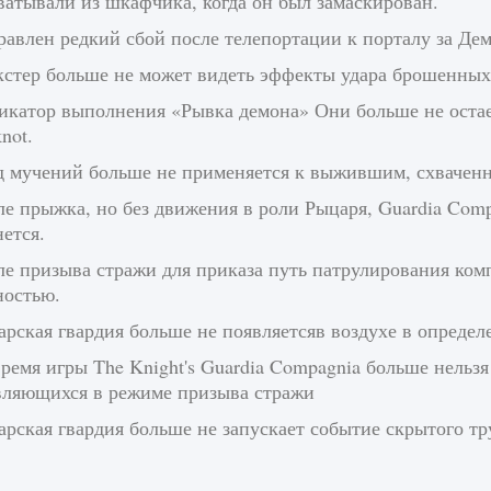
ватывали из шкафчика, когда он был замаскирован.
авлен редкий сбой после телепортации к порталу за Дем
кстер больше не может видеть эффекты удара брошенных
икатор выполнения «Рывка демона» Они больше не остает
not.
д мучений больше не применяется к выжившим, схваченн
е прыжка, но без движения в роли Рыцаря, Guardia Comp
ется.
е призыва стражи для приказа путь патрулирования комп
ностью.
рская гвардия больше не появляетсяв воздухе в определ
ремя игры The Knight's Guardia Compagnia больше нельз
вляющихся в режиме призыва стражи
рская гвардия больше не запускает событие скрытого т