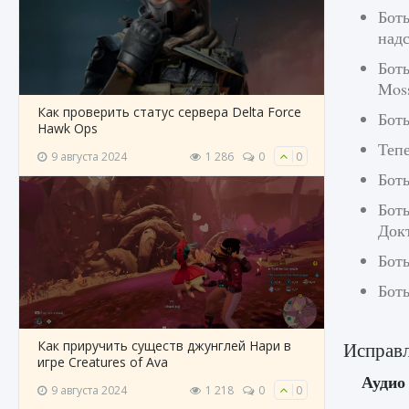
Боты
надс
Бот
Mos
Как проверить статус сервера Delta Force
Боты
Hawk Ops
Теп
9 августа 2024
1 286
0
0
Боты
Бот
Док
Боты
Боты
Как приручить существ джунглей Нари в
Исправ
игре Creatures of Ava
Аудио
9 августа 2024
1 218
0
0