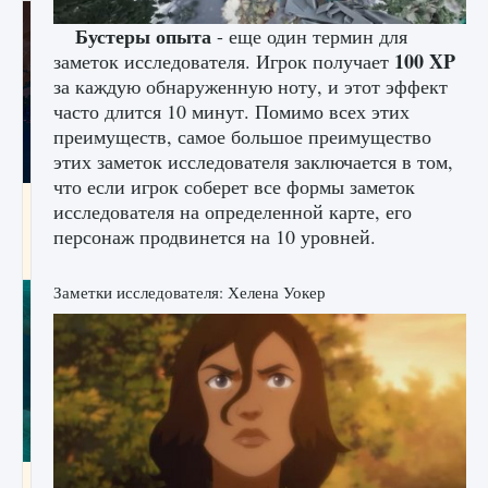
Бустеры опыта
- еще один термин для
100 XP
заметок исследователя. Игрок получает
за каждую обнаруженную ноту, и этот эффект
часто длится 10 минут. Помимо всех этих
преимуществ, самое большое преимущество
этих заметок исследователя заключается в том,
что если игрок соберет все формы заметок
Как разблокировать заклинание Крист в
исследователя на определенной карте, его
Creatures of Ava
персонаж продвинется на 10 уровней.
9 августа 2024
1 393
0
0
Заметки исследователя: Хелена Уокер
Как приручить существ из степей Тамура в