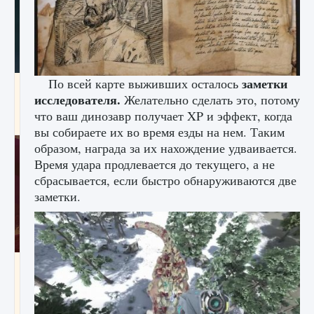
заметки
По всей карте выживших осталось
Как проверить статус сервера Delta Force
исследователя.
Желательно сделать это, потому
Hawk Ops
что ваш динозавр получает XP и эффект, когда
9 августа 2024
1 286
0
0
вы собираете их во время езды на нем. Таким
образом, награда за их нахождение удваивается.
Время удара продлевается до текущего, а не
сбрасывается, если быстро обнаруживаются две
заметки.
Как приручить существ джунглей Нари в
игре Creatures of Ava
9 августа 2024
1 218
0
0