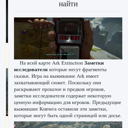
найти
лицензии, лиги, команды и стадионы в EA
FC 25
Заметки
На всей карте Ark Extinction
9 августа 2024
2 395
0
2
исследователя
которые несут фрагменты
сказки. Игра на выживание Ark имеет
захватывающий сюжет. Поскольку они
раскрывают прошлое и предков игроков,
заметки исследователя содержат некоторую
ценную информацию для игроков. Предыдущие
выжившие Ковчега оставили эти заметки,
которые могут быть одной страницей или досье.
Как исправить ошибку Palworld EPalworld
«Идет сохранение мира — Невозможно