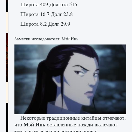
Широта 409 Долгота 515
Широта 16.7 Долг 23.8
Как создавать предметы в Creatures of Ava
Широта 8.2 Долг 29.9
9 августа 2024
1 266
0
0
Заметки исследователя: Мэй Инь
Как найти Гробницу Изгоев в Diablo 4
9 августа 2024
1 337
0
0
Некоторые традиционные китайцы отмечают,
Мэй Инь
что
оставленные позади включают
темы, вызывающие воспоминания о