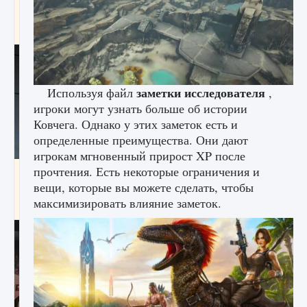
начать сохранение данных мира»
9 августа 2024
2 711
0
0
заметки исследователя
Используя файл
,
игроки могут узнать больше об истории
Ковчега. Однако у этих заметок есть и
определенные преимущества. Они дают
игрокам мгновенный прирост XP после
прочтения. Есть некоторые ограничения и
Все новые функции в режиме карьеры EA
FC 25
вещи, которые вы можете сделать, чтобы
максимизировать влияние заметок.
9 августа 2024
2 096
0
2