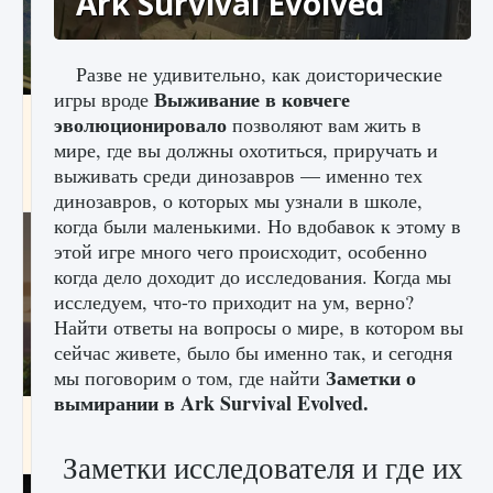
Ark Survival Evolved
Разве не удивительно, как доисторические
Выживание в ковчеге
игры вроде
Как исправить ошибку Palworld «Идет
эволюционировало
позволяют вам жить в
сохранение мира — Невозможно начать
мире, где вы должны охотиться, приручать и
сохранение данных мира»
выживать среди динозавров — именно тех
9 августа 2024
2 511
0
0
динозавров, о которых мы узнали в школе,
когда были маленькими. Но вдобавок к этому в
этой игре много чего происходит, особенно
когда дело доходит до исследования. Когда мы
исследуем, что-то приходит на ум, верно?
Найти ответы на вопросы о мире, в котором вы
сейчас живете, было бы именно так, и сегодня
Заметки о
мы поговорим о том, где найти
вымирании в Ark Survival Evolved.
Как заработать медали лиги Clash of Clans
9 августа 2024
2 599
0
1
Заметки исследователя и где их