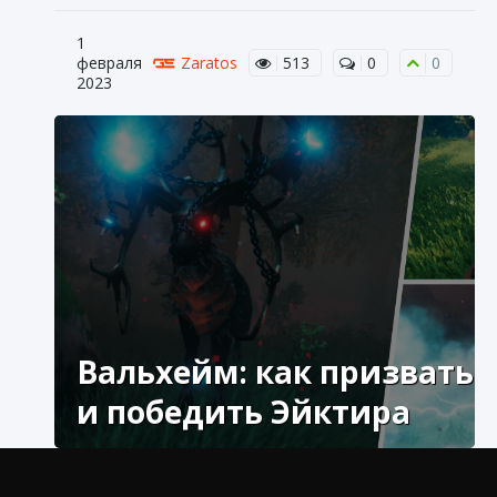
1
февраля
Zaratos
513
0
0
2023
Вальхейм: как призвать
и победить Эйктира
Эйтри — первый босс Вальхейм, и ваш