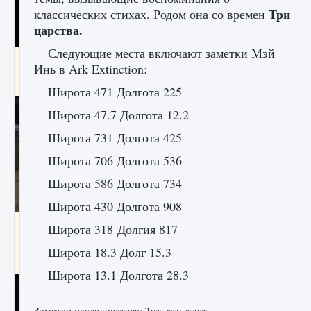
Три
классических стихах. Родом она со времен
царства.
Следующие места включают заметки Мэй
Как получить Thunder Egg в Stardew Valley
Инь в Ark Extinction:
9 августа 2024
1 244
0
0
Широта 471 Долгота 225
Широта 47.7 Долгота 12.2
Широта 731 Долгота 425
Широта 706 Долгота 536
Широта 586 Долгота 734
Широта 430 Долгота 908
Как исправить неработающие награды For
Широта 318 Долгия 817
Honor
Широта 18.3 Долг 15.3
9 августа 2024
1 205
0
0
Широта 13.1 Долгота 28.3
Заметки исследователя: Тот, кто ждет