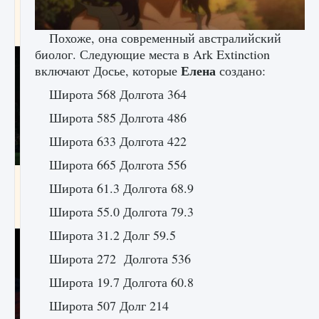
игре Creatures of Ava
9 августа 2024
1 164
0
0
Похоже, она современный австралийский
биолог. Следующие места в Ark Extinction
Елена
включают Досье, которые
создано:
Широта 568 Долгота 364
Широта 585 Долгота 486
Широта 633 Долгота 422
Широта 665 Долгота 556
Как исправить ошибку EA FC 25 beta,
Широта 61.3 Долгота 68.9
которая не работает
Широта 55.0 Долгота 79.3
9 августа 2024
1 370
0
0
Широта 31.2 Долг 59.5
Широта 272 Долгота 536
Широта 19.7 Долгота 60.8
Широта 507 Долг 214