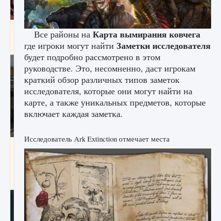
Входят ли «Милан» и «Интер» в EA FC 25
Карта вымирания ковчега
Все районы на
Заметки исследователя
где игроки могут найти
9 августа 2024
2 064
0
1
будет подробно рассмотрено в этом
руководстве. Это, несомненно, даст игрокам
краткий обзор различных типов заметок
исследователя, которые они могут найти на
карте, а также уникальных предметов, которые
включает каждая заметка.
Исследователь Ark Extinction отмечает места
Как исправить текстовую ошибку
пользовательского интерфейса Delta
Force Hawk Ops
9 августа 2024
1 945
0
0