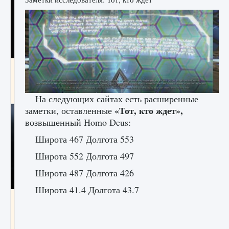
Как разблокировать чертеж счастливого
оружия в MW3 и Warzone
9 августа 2024
1 151
0
0
На следующих сайтах есть расширенные
«Тот, кто ждет»,
заметки, оставленные
возвышенный Homo Deus:
Широта 467 Долгота 553
Широта 552 Долгота 497
Широта 487 Долгота 426
Широта 41.4 Долгота 43.7
Все новые функции Ultimate Team в EA FC
25
9 августа 2024
1 297
0
0