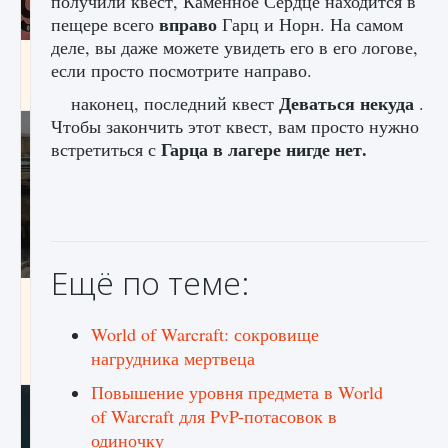
получили квест, Каменное Сердце находится в
вправо
пещере всего
Гарц и Норн. На самом
деле, вы даже можете увидеть его в его логове,
Входят ли «Милан» и «Интер» в EA FC 25
если просто посмотрите направо.
9 августа 2024
2 064
0
1
Деваться некуда
наконец, последний квест
.
Чтобы закончить этот квест, вам просто нужно
Гарца в лагере нигде нет.
встретиться с
Ещё по теме:
Как исправить текстовую ошибку
пользовательского интерфейса Delta
World of Warcraft: сокровище
Force Hawk Ops
нагрудника мертвеца
9 августа 2024
1 945
0
0
Повышение уровня предмета в World
of Warcraft для PvP-потасовок в
одиночку