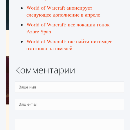
World of Warcraft анонсирует
следующее дополнение в апреле
World of Warcraft: все локации гонок
Azure Span
Как проверить статус сервера Delta Force
World of Warcraft: где найти питомцев
Hawk Ops
охотника на шмелей
9 августа 2024
1 286
0
0
Комментарии
Как приручить существ джунглей Нари в
игре Creatures of Ava
9 августа 2024
1 218
0
0