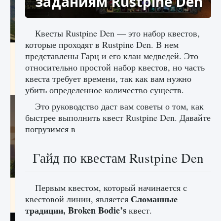
заданиям Rustpine Den
Квесты Rustpine Den — это набор квестов,
которые проходят в Rustpine Den. В нем
Как исправить ошибку Palworld «Идет
представлены Гарц и его клан медведей. Это
сохранение мира — Невозможно начать
относительно простой набор квестов, но часть
сохранение данных мира»
квеста требует времени, так как вам нужно
9 августа 2024
2 511
0
0
убить определенное количество существ.
Это руководство даст вам советы о том, как
быстрее выполнить квест Rustpine Den. Давайте
погрузимся в
Гайд по квестам Rustpine Den
Первым квестом, который начинается с
Как заработать медали лиги Clash of Clans
Сломанные
квестовой линии, является
9 августа 2024
2 599
0
1
традиции, Broken Bodie’s
квест.