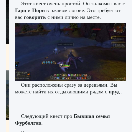
Этот квест очень простой. Он знакомит вас с
Гарц
Норн
и
в ржавом логове. Это требует от
говорить
вас
с ними лично на месте.
лицензии, лиги, команды и стадионы в EA
FC 25
9 августа 2024
2 395
0
2
Они расположены сразу за деревьями. Вы
пруд
можете найти их отдыхающими рядом с
.
Бывшая семья
Следующий квест про
Фурболгов.
Как исправить ошибку Palworld EPalworld
«Идет сохранение мира — Невозможно