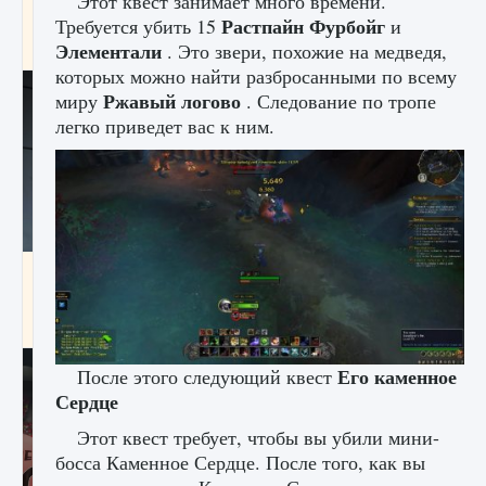
Этот квест занимает много времени.
начать сохранение данных мира»
Растпайн Фурбойг
Требуется убить 15
и
Элементали
9 августа 2024
2 711
0
. Это звери, похожие на медведя,
0
которых можно найти разбросанными по всему
Ржавый логово
миру
. Следование по тропе
легко приведет вас к ним.
Все новые функции в режиме карьеры EA
FC 25
9 августа 2024
2 096
0
2
Его каменное
После этого следующий квест
Сердце
Этот квест требует, чтобы вы убили мини-
босса Каменное Сердце. После того, как вы