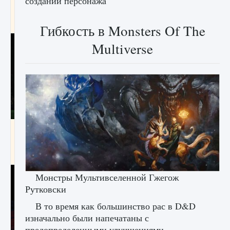
создании персонажа
игре Creatures of Ava
9 августа 2024
1 164
0
0
Гибкость в Monsters Of The
Multiverse
Как исправить ошибку EA FC 25 beta,
которая не работает
9 августа 2024
1 370
0
0
Монстры Мультивселенной Гжегож
Рутковски
В то время как большинство рас в D&D
изначально были напечатаны с
предопределенными улучшениями