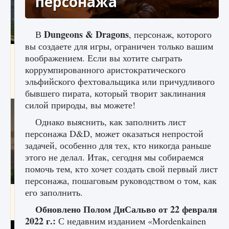
персонажа
Dungeons & Dragons
В
, персонаж, которого
вы создаете для игры, ограничен только вашим
Как исправить ошибку Palworld «Идет
воображением. Если вы хотите сыграть
сохранение мира — Невозможно начать
коррумпированного аристократического
сохранение данных мира»
эльфийского фехтовальщика или причудливого
9 августа 2024
2 511
0
0
бывшего пирата, который творит заклинания
силой природы, вы можете!
Однако выяснить, как заполнить лист
персонажа D&D, может оказаться непростой
задачей, особенно для тех, кто никогда раньше
этого не делал. Итак, сегодня мы собираемся
помочь тем, кто хочет создать свой первый лист
персонажа, пошаговым руководством о том, как
его заполнить.
Как заработать медали лиги Clash of Clans
Обновлено Полом ДиСальво от 22 февраля
9 августа 2024
2 599
0
1
2022 г.:
С недавним изданием «Mordenkainen