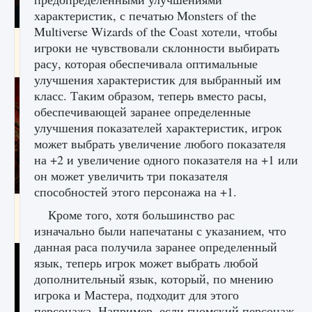
характеристик, с печатью Monsters of the
Multiverse Wizards of the Coast хотели, чтобы
Как создавать предметы в Creatures of Ava
игроки не чувствовали склонности выбирать
расу, которая обеспечивала оптимальные
9 августа 2024
1 266
0
0
улучшения характеристик для выбранный им
класс. Таким образом, теперь вместо расы,
обеспечивающей заранее определенные
улучшения показателей характеристик, игрок
может выбрать увеличение любого показателя
на +2 и увеличение одного показателя на +1 или
он может увеличить три показателя
способностей этого персонажа на +1.
Как найти Гробницу Изгоев в Diablo 4
Кроме того, хотя большинство рас
изначально были напечатаны с указанием, что
9 августа 2024
1 337
0
0
данная раса получила заранее определенный
язык, теперь игрок может выбрать любой
дополнительный язык, который, по мнению
игрока и Мастера, подходит для этого
персонажа. Например, если гномский персонаж