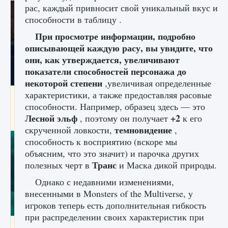
рас, каждый привносит свой уникальный вкус и
способности в таблицу .
При просмотре информации, подробно
описывающей каждую расу, вы увидите, что
они, как утверждается, увеличивают
показатели способностей персонажа до
некоторой степени
,увеличивая определенные
характеристики, а также предоставляя расовые
Как разблокировать заклинание Крист в
Creatures of Ava
способности. Например, образец здесь — это
Лесной эльф
+2
, поэтому он получает
к его
9 августа 2024
1 393
0
0
темновидение
скрученной ловкости,
,
способность к восприятию (вскоре мы
объясним, что это значит) и парочка других
Транс
полезных черт в
и Маска дикой природы.
Однако с недавними изменениями,
внесенными в Monsters of the Multiverse, у
игроков теперь есть дополнительная гибкость
при распределении своих характеристик при
Как приручить существ из степей Тамура в