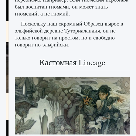
был воспитан гномами, он может знать
гномский, а не гномий.
Поскольку наш скромный Образец вырос в
Как получить Thunder Egg в Stardew Valley
эльфийской деревне Туториаландия, он не
9 августа 2024
1 244
0
0
только говорит на простом, но и свободно
говорит по-эльфийски.
Кастомная Lineage
Как исправить неработающие награды For
Honor
9 августа 2024
1 205
0
0