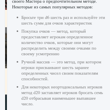
своего Мастера о предпочтительном методе.
Некоторые из самых популярных методов:
Входят ли «Милан» и «Интер» в EA FC 25
Бросьте три d6 шесть раз и используйте эти
9 августа 2024
шесть сумм для очков характеристик
2 064
0
1
Покупка очков — метод, который
предоставляет игрокам определенное
количество очков, которые они могут
распределить между своими очками по
своему усмотрению
Ручной массив — это метод, при котором
игроки присваивают шесть заранее
определенных чисел своим показателям
Как исправить текстовую ошибку
пользовательского интерфейса Delta
способностей.
Force Hawk Ops
Для некоторых неортодоксальных игроков
9 августа 2024
1 945
0
0
метод d20 заставляет игроков бросать семь
d20 отбрасывая наименьшее выпавшее
число.