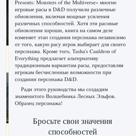
Presents: Monsters of the Multiverse» многие
игровые расы в D&D получили различные
обновления, включая мощные усиления
различных способностей. Хотя эти расовые
обновления хороши, книга на самом деле
изменяет этап создания персонажа независимо
от того, какую расу игрок выбирает для своего
персонажа. Кроме того, Tasha's Cauldron of
лицензии, лиги, команды и стадионы в EA
FC 25
Everything предлагает альтернативу
традиционным вариантам расы, предоставляя
9 августа 2024
2 395
0
2
игрокам бесчисленные возможности при
создании персонажа D&D.
Ради этого руководства мы создадим
знаменитого Волшебника Лесных Эльфов.
Образец персонажа!
Бросьте свои значения
Как исправить ошибку Palworld EPalworld
способностей
«Идет сохранение мира — Невозможно