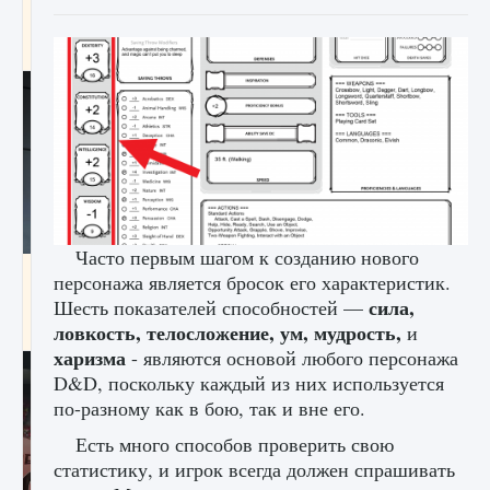
начать сохранение данных мира»
9 августа 2024
2 711
0
0
Часто первым шагом к созданию нового
Все новые функции в режиме карьеры EA
персонажа является бросок его характеристик.
FC 25
сила,
Шесть показателей способностей —
ловкость, телосложение, ум, мудрость,
9 августа 2024
2 096
0
2
и
харизма
- являются основой любого персонажа
D&D, поскольку каждый из них используется
по-разному как в бою, так и вне его.
Есть много способов проверить свою
статистику, и игрок всегда должен спрашивать