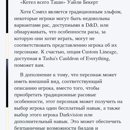
«Котел всего Таши» Уайли Бекерт
Хотя Сэмпл является традиционным эльфом,
некоторые игроки могут быть недовольны
вариантами рас, доступными в D&D, или
обнаруживать, что особенности расы, за
которую они хотят играть, могут не
Как разблокировать чертеж счастливого
оружия в MW3 и Warzone
соответствовать представлению игрока об их
персонаже. К счастью, опция Custom Lineage,
9 августа 2024
1 151
0
0
доступная в Tasha's Cauldron of Everything,
поможет вам.
В дополнение к тому, что персонаж может
иметь внешний вид, соответствующий
описанию игрока, вместо того, чтобы
приобретать традиционные расовые
особенности, этот персонаж может получить на
выбор игрока один бесплатный навык, а также
Все новые функции Ultimate Team в EA FC
выбор этого игрока Darkvision или
25
дополнительный навык. Это может обеспечить
безграничные возможности билдов и
9 августа 2024
1 297
0
0