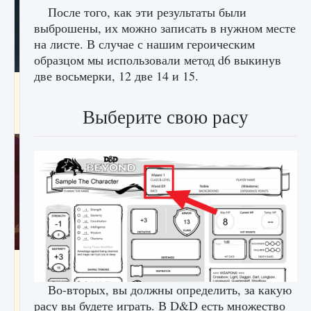
После того, как эти результаты были
выброшены, их можно записать в нужном месте
на листе. В случае с нашим героическим
образцом мы использовали метод d6 выкинув
две восьмерки, 12 две 14 и 15.
Как проверить статус сервера Delta Force
Hawk Ops
Выберите свою расу
9 августа 2024
1 286
0
0
Как приручить существ джунглей Нари в
игре Creatures of Ava
Во-вторых, вы должны определить, за какую
9 августа 2024
1 218
0
0
расу вы будете играть. В D&D есть множество