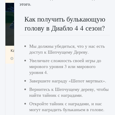
этого.
Как получить булькающую
голову в Диабло 4 4 сезон?
Мы должны убедиться, что у нас есть
Как включить чат в Fortnite
доступ к Шепчущему Дереву.
9 августа 2024
1 335
0
0
Увеличьте сложность своей игры до
мирового уровня 3 или мирового
уровня 4.
Завершите награду «Шепот мертвых».
Вернитесь к Шепчущему дереву, чтобы
найти тайник с наградами.
Откройте тайник с наградами, и нас
могут наградить бульканьем в голове.