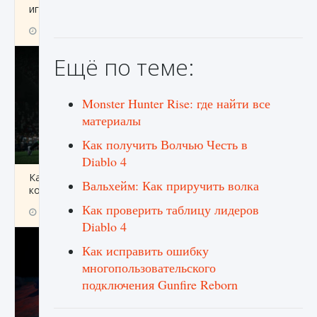
игре Creatures of Ava
9 августа 2024
1 164
0
0
Ещё по теме:
Monster Hunter Rise: где найти все
материалы
Как получить Волчью Честь в
Diablo 4
Как исправить ошибку EA FC 25 beta,
Вальхейм: Как приручить волка
которая не работает
Как проверить таблицу лидеров
9 августа 2024
1 370
0
0
Diablo 4
Как исправить ошибку
многопользовательского
подключения Gunfire Reborn