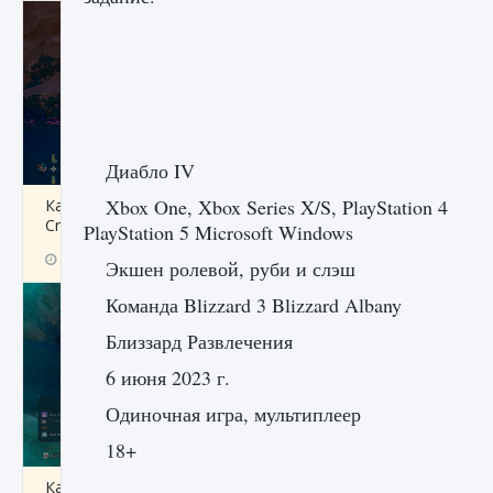
Диабло IV
Xbox One, Xbox Series X/S, PlayStation 4
Как разблокировать заклинание Крист в
Creatures of Ava
PlayStation 5 Microsoft Windows
9 августа 2024
1 393
0
0
Экшен ролевой, руби и слэш
Команда Blizzard 3 Blizzard Albany
Близзард Развлечения
6 июня 2023 г.
Одиночная игра, мультиплеер
18+
Как приручить существ из степей Тамура в