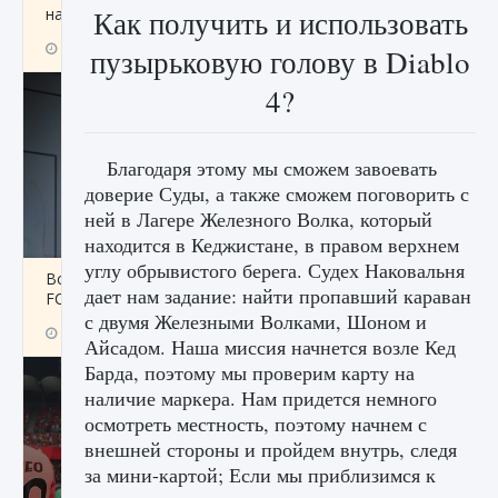
начать сохранение данных мира»
Как получить и использовать
9 августа 2024
2 711
0
0
пузырьковую голову в Diablo
4?
Благодаря этому мы сможем завоевать
доверие Суды, а также сможем поговорить с
ней в Лагере Железного Волка, который
находится в Кеджистане, в правом верхнем
углу обрывистого берега. Судех Наковальня
Все новые функции в режиме карьеры EA
дает нам задание: найти пропавший караван
FC 25
с двумя Железными Волками, Шоном и
9 августа 2024
2 096
0
2
Айсадом. Наша миссия начнется возле Кед
Барда, поэтому мы проверим карту на
наличие маркера. Нам придется немного
осмотреть местность, поэтому начнем с
внешней стороны и пройдем внутрь, следя
за мини-картой; Если мы приблизимся к