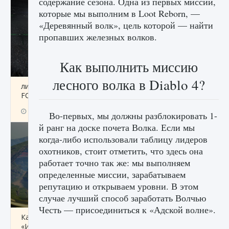
содержание сезона. Одна из первых миссий,
которые мы выполним в Loot Reborn, —
«Деревянный волк», цель которой — найти
пропавших железных волков.
Как выполнить миссию
лесного волка в Diablo 4?
лицензии, лиги, команды и стадионы в EA
FC 25
9 августа 2024
2 395
0
2
Во-первых, мы должны разблокировать 1-
й ранг на доске почета Волка. Если мы
когда-либо использовали таблицу лидеров
охотников, стоит отметить, что здесь она
работает точно так же: мы выполняем
определенные миссии, зарабатываем
репутацию и открываем уровни. В этом
случае лучший способ заработать Волчью
Честь — присоединиться к «Адской волне».
Как исправить ошибку Palworld EPalworld
«Идет сохранение мира — Невозможно