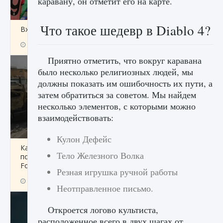
каравану, он отметит его на карте.
Что такое шедевр в Diablo 4?
Входят ли «Милан» и «Интер» в EA FC 25
9 августа 2024
2 064
0
1
Приятно отметить, что вокруг каравана
было несколько религиозных людей, мы
должны показать им ошибочность их пути, а
затем обратиться за советом. Мы найдем
несколько элементов, с которыми можно
взаимодействовать:
Кулон Дефейс
Как исправить текстовую ошибку
Тело Железного Волка
пользовательского интерфейса Delta
Force Hawk Ops
Резная игрушка ручной работы
9 августа 2024
1 945
0
0
Неотправленное письмо.
Откроется логово культиста,
расположенное всего в двух шагах от