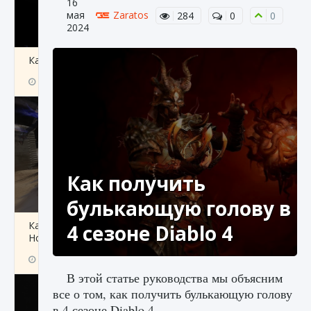
16
мая
Zaratos
284
0
0
2024
Как получить Thunder Egg в Stardew Valley
9 августа 2024
1 244
0
0
Как получить
булькающую голову в
Как исправить неработающие награды For
4 сезоне Diablo 4
Honor
9 августа 2024
1 205
0
0
В этой статье руководства мы объясним
все о том, как получить булькающую голову
в 4 сезоне Diablo 4.