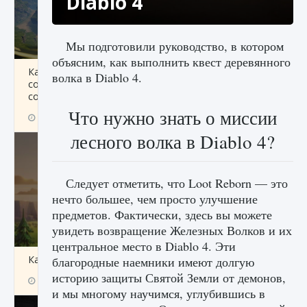
Diablo 4
Мы подготовили руководство, в котором
объясним, как выполнить квест деревянного
Как исправить ошибку Palworld «Идет
волка в Diablo 4.
сохранение мира — Невозможно начать
сохранение данных мира»
Что нужно знать о миссии
9 августа 2024
2 511
0
0
лесного волка в Diablo 4?
Следует отметить, что Loot Reborn — это
нечто большее, чем просто улучшение
предметов. Фактически, здесь вы можете
увидеть возвращение Железных Волков и их
центральное место в Diablo 4. Эти
Как заработать медали лиги Clash of Clans
благородные наемники имеют долгую
историю защиты Святой Земли от демонов,
9 августа 2024
2 599
0
1
и мы многому научимся, углубившись в