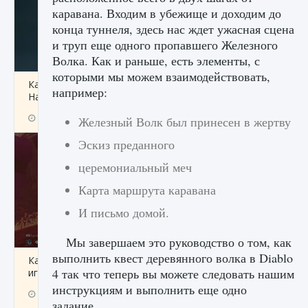
каравана. Входим в убежище и доходим до
конца туннеля, здесь нас ждет ужасная сцена
и труп еще одного пропавшего Железного
Волка. Как и раньше, есть элементы, с
которыми мы можем взаимодействовать,
Как проверить статус сервера Delta Force
например:
Hawk Ops
9 августа 2024
1 286
0
0
Железный Волк был принесен в жертву
Эскиз преданного
церемониальный меч
Карта маршрута каравана
И письмо домой.
Мы завершаем это руководство о том, как
выполнить квест деревянного волка в Diablo
Как приручить существ джунглей Нари в
4 так что теперь вы можете следовать нашим
игре Creatures of Ava
инструкциям и выполнить еще одно
9 августа 2024
1 218
0
0
задание.