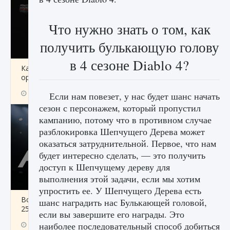
Что нужно знать о том, как
получить булькающую голову
в 4 сезоне Diablo 4?
Как разблокировать чертеж счастливого
оружия в MW3 и Warzone
9 августа 2024
1 151
0
0
Если нам повезет, у нас будет шанс начать
сезон с персонажем, который пропустил
кампанию, потому что в противном случае
разблокировка Шепчущего Дерева может
оказаться затруднительной. Первое, что нам
будет интересно сделать, — это получить
доступ к Шепчущему дереву для
выполнения этой задачи, если мы хотим
упростить ее. У Шепчущего Дерева есть
Все новые функции Ultimate Team в EA FC
шанс наградить нас Булькающей головой,
25
если вы завершите его награды. Это
наиболее последовательный способ добиться
9 августа 2024
1 297
0
0