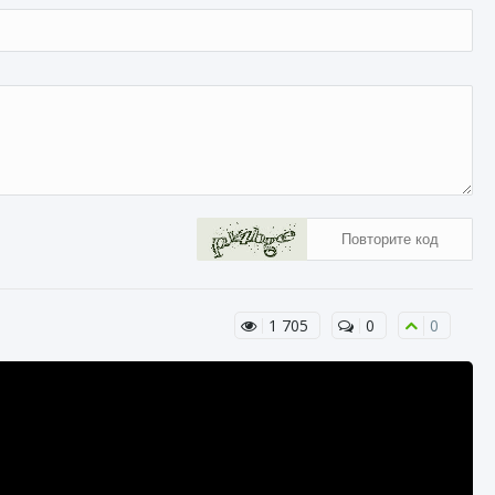
1 705
0
0