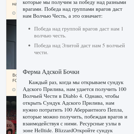
которые мы получим за победу над разными
начать сохранение данных мира»
врагами. Победа над группами врагов даст
9 августа 2024
2 711
0
0
нам Волчью Честь, а это означает:
Победа над группой врагов даст нам 1
волчью честь.
Победа над Элитой даст нам 5 волчьей
чести.
Ферма Адской Бочки
Все новые функции в режиме карьеры EA
FC 25
Каждый раз, когда мы открываем сундук
Адского Прилива, нам удается получить 100
9 августа 2024
2 096
0
2
Волчьей Чести в Diablo 4. Однако, чтобы
открыть Сундук Адского Прилива, нам
нужно потратить 100 Аберрантного Пепла,
которые можно получить, побеждая врагов и
взаимодействуя с ними. Ресурсные узлы в
зоне Helltide. BlizzardОткройте сундук