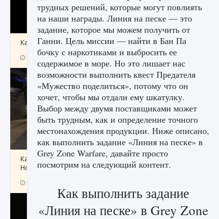
трудных решений, которые могут повлиять
на наши награды. Линия на песке — это
задание, которое мы можем получить от
Ганни. Цель миссии — найти в Бан Па
Как получить Thunder Egg в Stardew Valley
бочку с наркотиками и выбросить ее
9 августа 2024
1 244
0
0
содержимое в море. Но это лишает нас
возможности выполнить квест Предателя
«Мужество поделиться», потому что он
хочет, чтобы мы отдали ему шкатулку.
Выбор между двумя поставщиками может
быть трудным, как и определение точного
местонахождения продукции. Ниже описано,
как выполнить задание «Линия на песке» в
Grey Zone Warfare, давайте просто
Как исправить неработающие награды For
посмотрим на следующий контент.
Honor
9 августа 2024
1 205
0
0
Как выполнить задание
«Линия на песке» в Grey Zone