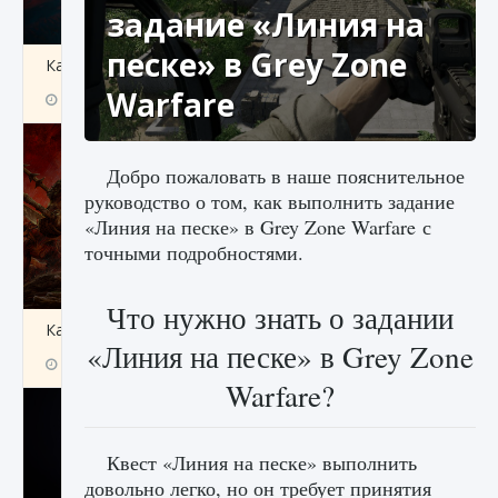
задание «Линия на
песке» в Grey Zone
Как создавать предметы в Creatures of Ava
Warfare
9 августа 2024
1 266
0
0
Добро пожаловать в наше пояснительное
руководство о том, как выполнить задание
«Линия на песке» в Grey Zone Warfare с
точными подробностями.
Что нужно знать о задании
Как найти Гробницу Изгоев в Diablo 4
«Линия на песке» в Grey Zone
9 августа 2024
1 337
0
0
Warfare?
Квест «Линия на песке» выполнить
довольно легко, но он требует принятия