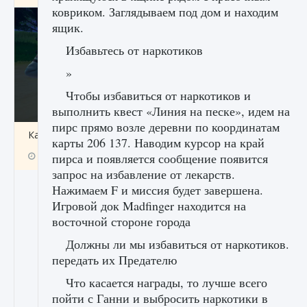
ковриком. Заглядываем под дом и находим
ящик.
Избавьтесь от наркотиков
»
Чтобы избавиться от наркотиков и
выполнить квест «Линия на песке», идем на
пирс прямо возле деревни по координатам
Как включить чат в Fortnite
карты 206 137. Наводим курсор на край
9 августа 2024
1 335
0
пирса и появляется сообщение появится
0
запрос на избавление от лекарств.
Нажимаем F и миссия будет завершена.
Игровой док Madfinger находится на
восточной стороне города
Должны ли мы избавиться от наркотиков.
передать их Предателю
Что касается награды, то лучше всего
пойти с Ганни и выбросить наркотики в