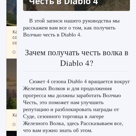
Честь в Diablo 4
В этой записи нашего руководства мы
расскажем вам все о том, как получить
Как исправить ошибку Palworld «Идет
Волчью честь в Diablo 4.
сохранение мира — Невозможно начать
сохранение данных мира»
Зачем получать честь волка в
9 августа 2024
2 511
0
0
Diablo 4?
Сюжет 4 сезона Diablo 4 вращается вокруг
Железных Волков и для продолжения
прогресса мы должны заработать Волчью
Честь, это поможет нам улучшить
репутацию и разблокировать награды от
Как заработать медали лиги Clash of Clans
Суде, сезонного торговца в лагере
Железного Волка, здесь Рассказываем все,
9 августа 2024
2 599
0
1
что вам нужно знать об этом.