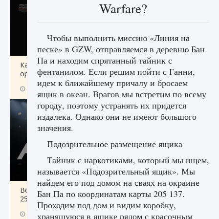
Warfare?
Чтобы выполнить миссию «Линия на
песке» в GZW, отправляемся в деревню Бан
Па и находим спрятанный тайник с
Как разблокировать чертеж счастливого
фентанилом. Если решим пойти с Ганни,
оружия в MW3 и Warzone
идем к ближайшему причалу и бросаем
9 августа 2024
1 151
0
0
ящик в океан. Врагов мы встретим по всему
городу, поэтому устранять их придется
издалека. Однако они не имеют большого
значения.
Подозрительное размещение ящика
Тайник с наркотиками, который мы ищем,
называется «Подозрительный ящик». Мы
найдем его под домом на сваях на окраине
Все новые функции Ultimate Team в EA FC
Бан Па по координатам карты 205 137.
25
Проходим под дом и видим коробку,
9 августа 2024
1 297
0
0
хранящуюся в ящике рядом с красочным