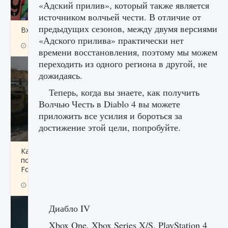
«Адский прилив», который также является
источником волчьей чести. В отличие от
предыдущих сезонов, между двумя версиями
Входят ли «Милан» и «Интер» в EA FC 25
«Адского прилива» практически нет
9 августа 2024
2 064
0
1
времени восстановления, поэтому мы можем
переходить из одного региона в другой, не
дожидаясь.
Теперь, когда вы знаете, как получить
Волчью Честь в Diablo 4 вы можете
приложить все усилия и бороться за
достижение этой цели, попробуйте.
Как исправить текстовую ошибку
пользовательского интерфейса Delta
Force Hawk Ops
9 августа 2024
1 945
0
0
Диабло IV
Xbox One, Xbox Series X/S, PlayStation 4