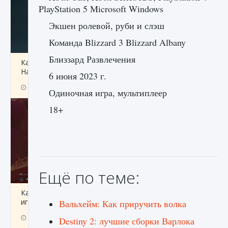
PlayStation 5 Microsoft Windows
Экшен ролевой, руби и слэш
Команда Blizzard 3 Blizzard Albany
Близзард Развлечения
Как проверить статус сервера Delta Force
Hawk Ops
6 июня 2023 г.
9 августа 2024
1 286
0
0
Одиночная игра, мультиплеер
18+
Ещё по теме:
Как приручить существ джунглей Нари в
игре Creatures of Ava
Вальхейм: Как приручить волка
9 августа 2024
1 218
0
0
Destiny 2: лучшие сборки Варлока