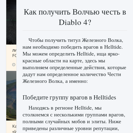
Как получить Волчью честь в
Diablo 4?
Чтобы получить титул Железного Волка,
нам необходимо победить врагов в Helltide.
лицензии, лиги, команды и стадионы в EA
Мы можем определить Helltide, ища ярко-
FC 25
красные области на карте, здесь мы
9 августа 2024
2 395
0
2
выполняем определенные действия, которые
дадут нам определенное количество Чести
Железного Волка, а именно:
Победите группу врагов в Helltides
Находясь в регионе Helltide, мы
столкнемся с несколькими группами врагов,
полными случайных мобов и элиты. Ниже
Как исправить ошибку Palworld EPalworld
приведены различные уровни репутации,
«Идет сохранение мира — Невозможно