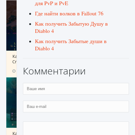
для PvP и PvE
Где найти волков в Fallout 76
Как получить Забытую Душу в
Diablo 4
Как получить Забытые души в
Diablo 4
Как разблокировать заклинание Крист в
Creatures of Ava
Комментарии
9 августа 2024
1 393
0
0
Как приручить существ из степей Тамура в