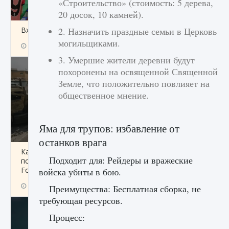
«Строительство» (стоимость: 5 дерева,
20 досок, 10 камней).
Входят ли «Милан» и «Интер» в EA FC 25
2. Назначить праздные семьи в Церковь
могильщиками.
9 августа 2024
2 064
0
1
3. Умершие жители деревни будут
похоронены на освященной Священной
Земле, что положительно повлияет на
общественное мнение.
Яма для трупов: избавление от
останков врага
Как исправить текстовую ошибку
Подходит для: Рейдеры и вражеские
пользовательского интерфейса Delta
Force Hawk Ops
войска убиты в бою.
9 августа 2024
1 945
0
0
Преимущества: Бесплатная сборка, не
требующая ресурсов.
Процесс: