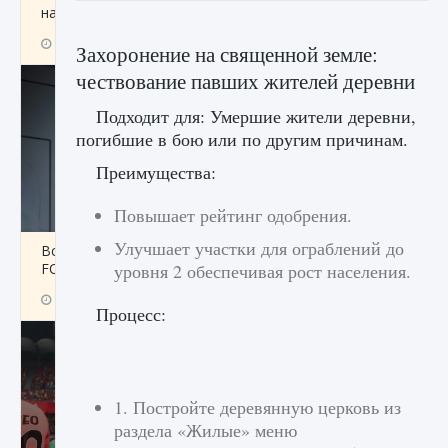
начать сохранение данных мира»
9 августа 2024
2 711
0
0
Захоронение на священной земле:
чествование павших жителей деревни
Подходит для: Умершие жители деревни,
погибшие в бою или по другим причинам.
Преимущества:
Повышает рейтинг одобрения.
Улучшает участки для ограблений до
Все новые функции в режиме карьеры EA
FC 25
уровня 2 обеспечивая рост населения.
9 августа 2024
2 096
0
2
Процесс:
1. Постройте деревянную церковь из
раздела «Жилые» меню