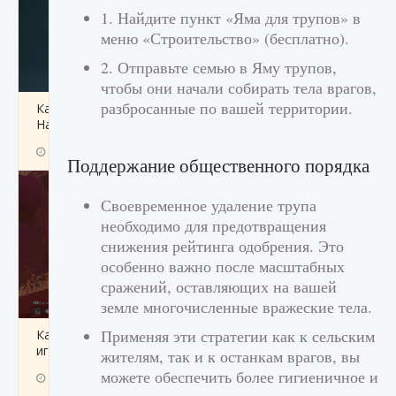
1. Найдите пункт «Яма для трупов» в
меню «Строительство» (бесплатно).
2. Отправьте семью в Яму трупов,
чтобы они начали собирать тела врагов,
разбросанные по вашей территории.
Как проверить статус сервера Delta Force
Hawk Ops
9 августа 2024
1 286
0
0
Поддержание общественного порядка
Своевременное удаление трупа
необходимо для предотвращения
снижения рейтинга одобрения. Это
особенно важно после масштабных
сражений, оставляющих на вашей
земле многочисленные вражеские тела.
Применяя эти стратегии как к сельским
Как приручить существ джунглей Нари в
игре Creatures of Ava
жителям, так и к останкам врагов, вы
можете обеспечить более гигиеничное и
9 августа 2024
1 218
0
0