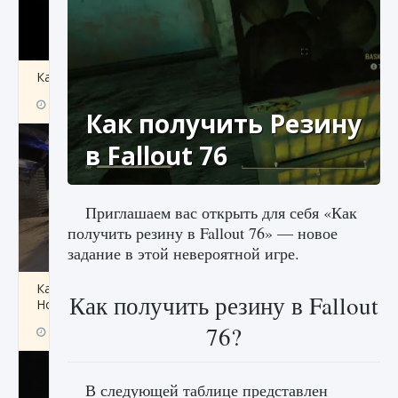
Как получить Thunder Egg в Stardew Valley
9 августа 2024
1 244
0
0
Как получить Резину
в Fallout 76
Приглашаем вас открыть для себя «Как
получить резину в Fallout 76» — новое
задание в этой невероятной игре.
Как исправить неработающие награды For
Как получить резину в Fallout
Honor
76?
9 августа 2024
1 205
0
0
В следующей таблице представлен