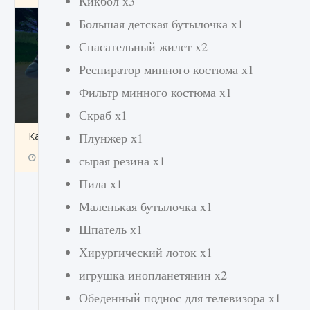
Кикбол x3
Большая детская бутылочка x1
Спасательный жилет x2
Респиратор минного костюма x1
Фильтр минного костюма x1
Скраб х1
Как включить чат в Fortnite
Плунжер х1
9 августа 2024
1 335
0
0
сырая резина x1
Пила х1
Маленькая бутылочка x1
Шпатель х1
Хирургический лоток x1
игрушка инопланетянин x2
Обеденный поднос для телевизора x1