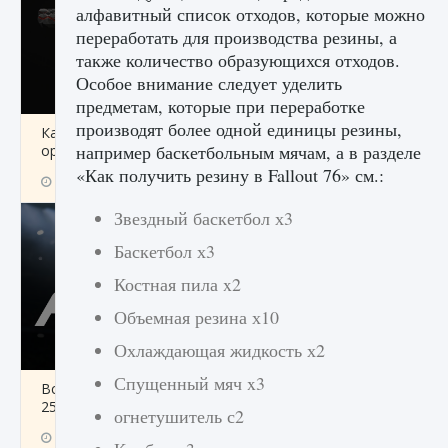
алфавитный список отходов, которые можно
переработать для производства резины, а
также количество образующихся отходов.
Особое внимание следует уделить
предметам, которые при переработке
производят более одной единицы резины,
Как разблокировать чертеж счастливого
например баскетбольным мячам, а в разделе
оружия в MW3 и Warzone
«Как получить резину в Fallout 76» см.:
9 августа 2024
1 151
0
0
Звездный баскетбол х3
Баскетбол х3
Костная пила x2
Объемная резина х10
Охлаждающая жидкость х2
Спущенный мяч x3
Все новые функции Ultimate Team в EA FC
25
огнетушитель с2
9 августа 2024
1 297
0
0