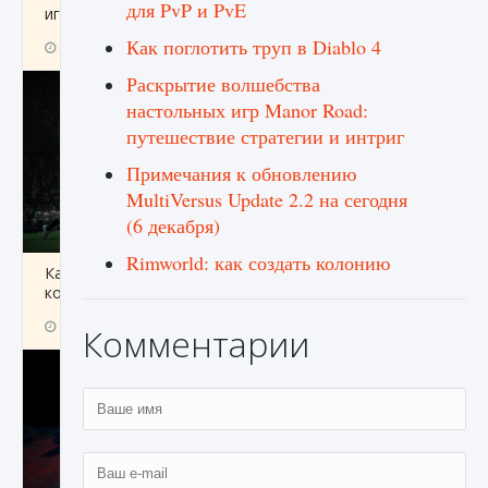
для PvP и PvE
игре Creatures of Ava
Как поглотить труп в Diablo 4
9 августа 2024
1 164
0
0
Раскрытие волшебства
настольных игр Manor Road:
путешествие стратегии и интриг
Примечания к обновлению
MultiVersus Update 2.2 на сегодня
(6 декабря)
Rimworld: как создать колонию
Как исправить ошибку EA FC 25 beta,
которая не работает
9 августа 2024
1 370
0
0
Комментарии