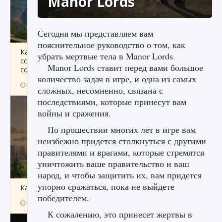
Manor Lords
Сегодня мы представляем вам
пояснительное руководство о том, как
Как исправить ошибку Palworld «Идет
убрать мертвые тела в Manor Lords.
сохранение мира — Невозможно начать
Manor Lords ставит перед вами большое
сохранение данных мира»
количество задач в игре, и одна из самых
9 августа 2024
2 511
0
0
сложных, несомненно, связана с
последствиями, которые принесут вам
войны и сражения.
По прошествии многих лет в игре вам
неизбежно придется столкнуться с другими
правителями и врагами, которые стремятся
уничтожить ваше правительство и ваш
народ, и чтобы защитить их, вам придется
упорно сражаться, пока не выйдете
Как заработать медали лиги Clash of Clans
победителем.
9 августа 2024
2 599
0
1
К сожалению, это принесет жертвы в