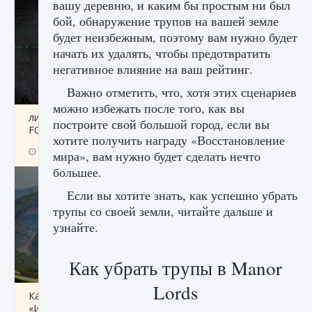
вашу деревню, и каким бы простым ни был
бой, обнаружение трупов на вашей земле
будет неизбежным, поэтому вам нужно будет
начать их удалять, чтобы предотвратить
негативное влияние на ваш рейтинг.
Важно отметить, что, хотя этих сценариев
можно избежать после того, как вы
лицензии, лиги, команды и стадионы в EA
построите свой большой город, если вы
FC 25
хотите получить награду «Восстановление
9 августа 2024
2 395
0
2
мира», вам нужно будет сделать нечто
большее.
Если вы хотите знать, как успешно убрать
трупы со своей земли, читайте дальше и
узнайте.
Как убрать трупы в Manor
Lords
Как исправить ошибку Palworld EPalworld
«Идет сохранение мира — Невозможно