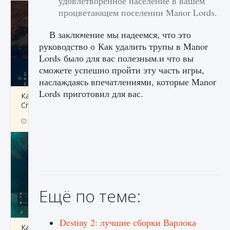
удовлетворенное население в вашем
процветающем поселении Manor Lords.
В заключение мы надеемся, что это
руководство о Как удалить трупы в Manor
Lords было для вас полезным.и что вы
сможете успешно пройти эту часть игры,
наслаждаясь впечатлениями, которые Manor
Lords приготовил для вас.
Как разблокировать заклинание Крист в
Creatures of Ava
9 августа 2024
1 393
0
0
Ещё по теме:
Destiny 2: лучшие сборки Варлока
Как приручить существ из степей Тамура в