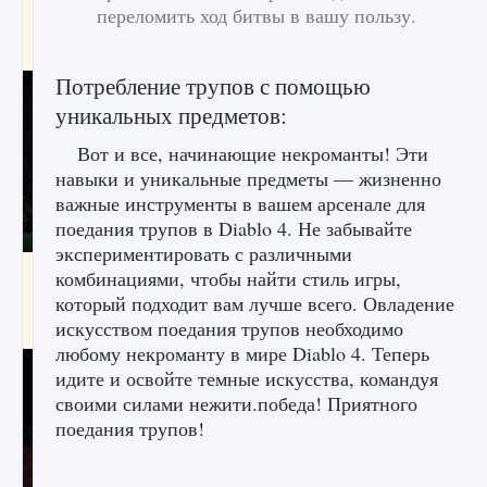
переломить ход битвы в вашу пользу.
игре Creatures of Ava
9 августа 2024
1 164
0
0
Потребление трупов с помощью
уникальных предметов:
Вот и все, начинающие некроманты! Эти
навыки и уникальные предметы — жизненно
важные инструменты в вашем арсенале для
поедания трупов в Diablo 4. Не забывайте
экспериментировать с различными
Как исправить ошибку EA FC 25 beta,
комбинациями, чтобы найти стиль игры,
которая не работает
который подходит вам лучше всего. Овладение
искусством поедания трупов необходимо
9 августа 2024
1 370
0
0
любому некроманту в мире Diablo 4. Теперь
идите и освойте темные искусства, командуя
своими силами нежити.победа! Приятного
поедания трупов!