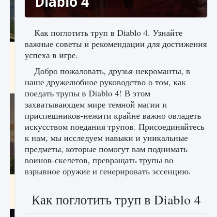
Diablo 4
Как поглотить труп в Diablo 4. Узнайте
важные советы и рекомендации для достижения
Как исправить ошибку Palworld «Идет
успеха в игре.
сохранение мира — Невозможно начать
сохранение данных мира»
Добро пожаловать, друзья-некроманты, в
наше дружелюбное руководство о том, как
9 августа 2024
2 511
0
0
поедать трупы в Diablo 4! В этом
захватывающем мире темной магии и
приспешников-нежити крайне важно овладеть
искусством поедания трупов. Присоединяйтесь
к нам, мы исследуем навыки и уникальные
предметы, которые помогут вам поднимать
воинов-скелетов, превращать трупы во
взрывное оружие и генерировать эссенцию.
Как заработать медали лиги Clash of Clans
Как поглотить труп в Diablo 4
9 августа 2024
2 599
0
1