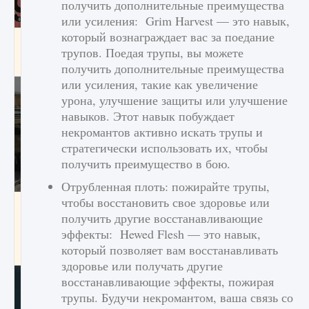
получить дополнительные преимущества
или усиления: Grim Harvest — это навык,
который вознаграждает вас за поедание
Входят ли «Милан» и «Интер» в EA FC 25
трупов. Поедая трупы, вы можете
9 августа 2024
2 064
0
1
получить дополнительные преимущества
или усиления, такие как увеличение
урона, улучшение защиты или улучшение
навыков. Этот навык побуждает
некромантов активно искать трупы и
стратегически использовать их, чтобы
получить преимущество в бою.
Отрубленная плоть: пожирайте трупы,
чтобы восстановить свое здоровье или
Как исправить текстовую ошибку
получить другие восстанавливающие
пользовательского интерфейса Delta
Force Hawk Ops
эффекты: Hewed Flesh — это навык,
который позволяет вам восстанавливать
9 августа 2024
1 945
0
0
здоровье или получать другие
восстанавливающие эффекты, пожирая
трупы. Будучи некромантом, ваша связь со