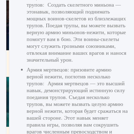
трупов: Создать скелетного миньона —
этонавык, позволяющий поднимать
мощных воинов-скелетов из близлежащих
трупов. Поедая трупы, вы можете вызвать
верную армию миньонов-нежити, которые
помогут вам в бою. Эти воины-скелеты
могут служить грозными союзниками,
отвлекая внимание ваших врагов и нанося
Как разблокировать заклинание Крист в
значительный урон.
Creatures of Ava
Армия мертвецов: призовите армию
9 августа 2024
1 393
0
0
верной нежити, поглотив несколько
трупов: Армия мертвецов — это высший
навык, демонстрирующий истинную силу
поедания трупов. Съедая несколько
трупов, вы можете вызвать целую армию
верной нежити, которая будет сражаться на
вашей стороне. Этот навык меняет
правила игры, позволяя вам сокрушить
врагов численным превосходством и
Как приручить существ из степей Тамура в