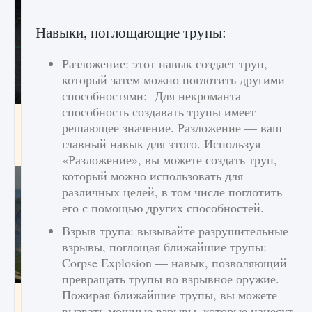
Навыки, поглощающие трупы:
Разложение: этот навык создает труп,
который затем можно поглотить другими
способностями: Для некроманта
способность создавать трупы имеет
лицензии, лиги, команды и стадионы в EA
решающее значение. Разложение — ваш
FC 25
главный навык для этого. Используя
9 августа 2024
2 395
0
2
«Разложение», вы можете создать труп,
который можно использовать для
различных целей, в том числе поглотить
его с помощью других способностей.
Взрыв трупа: вызывайте разрушительные
взрывы, поглощая ближайшие трупы:
Corpse Explosion — навык, позволяющий
превращать трупы во взрывное оружие.
Пожирая ближайшие трупы, вы можете
Как исправить ошибку Palworld EPalworld
«Идет сохранение мира — Невозможно
вызвать мощные взрывы, которые нанесут