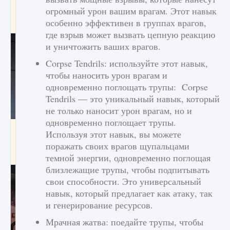
начать сохранение данных мира»
огромный урон вашим врагам. Этот навык
особенно эффективен в группах врагов,
9 августа 2024
2 711
0
0
где взрыв может вызвать цепную реакцию
и уничтожить ваших врагов.
Corpse Tendrils: используйте этот навык,
чтобы наносить урон врагам и
одновременно поглощать трупы: Corpse
Tendrils — это уникальный навык, который
не только наносит урон врагам, но и
одновременно поглощает трупы.
Все новые функции в режиме карьеры EA
Используя этот навык, вы можете
FC 25
поражать своих врагов щупальцами
9 августа 2024
2 096
0
2
темной энергии, одновременно поглощая
близлежащие трупы, чтобы подпитывать
свои способности. Это универсальный
навык, который предлагает как атаку, так
и генерирование ресурсов.
Мрачная жатва: поедайте трупы, чтобы