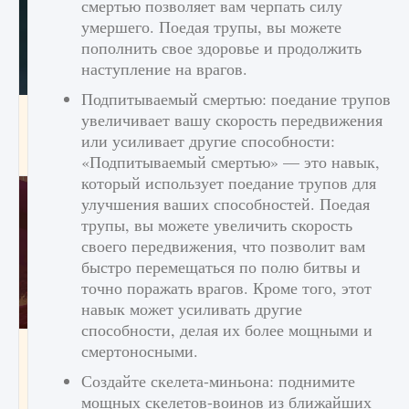
смертью позволяет вам черпать силу
умершего. Поедая трупы, вы можете
пополнить свое здоровье и продолжить
наступление на врагов.
Подпитываемый смертью: поедание трупов
Как проверить статус сервера Delta Force
увеличивает вашу скорость передвижения
Hawk Ops
или усиливает другие способности:
9 августа 2024
1 286
0
0
«Подпитываемый смертью» — это навык,
который использует поедание трупов для
улучшения ваших способностей. Поедая
трупы, вы можете увеличить скорость
своего передвижения, что позволит вам
быстро перемещаться по полю битвы и
точно поражать врагов. Кроме того, этот
навык может усиливать другие
способности, делая их более мощными и
Как приручить существ джунглей Нари в
смертоносными.
игре Creatures of Ava
Создайте скелета-миньона: поднимите
9 августа 2024
1 218
0
0
мощных скелетов-воинов из ближайших