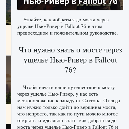
Нью-Ривер в Fallout 76
Узнайте, как добраться до моста через
ущелье Нью-Ривер в Fallout 76 в этом
Как исправить ошибку Palworld «Идет
превосходном и пояснительном руководстве.
сохранение мира — Невозможно начать
сохранение данных мира»
Что нужно знать о мосте через
9 августа 2024
2 511
0
0
ущелье Нью-Ривер в Fallout
76?
Чтобы начать наше путешествие к мосту
через ущелье Нью-Ривер, у нас есть
местоположение к западу от Саттона. Отсюда
нам нужно только дойти до вершины моста,
Как заработать медали лиги Clash of Clans
что непросто, так как по пути можно многое
9 августа 2024
2 599
0
1
открыть, и идеально знать, как добраться до
моста через ущелье Нью-Ривер в Fallout 76 и