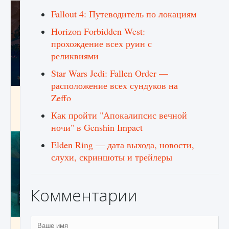
Fallout 4: Путеводитель по локациям
Horizon Forbidden West:
прохождение всех руин с
реликвиями
Star Wars Jedi: Fallen Order —
расположение всех сундуков на
Как разблокировать заклинание Крист в
Zeffo
Creatures of Ava
Как пройти "Апокалипсис вечной
9 августа 2024
1 393
0
0
ночи" в Genshin Impact
Elden Ring — дата выхода, новости,
слухи, скриншоты и трейлеры
Комментарии
Как приручить существ из степей Тамура в