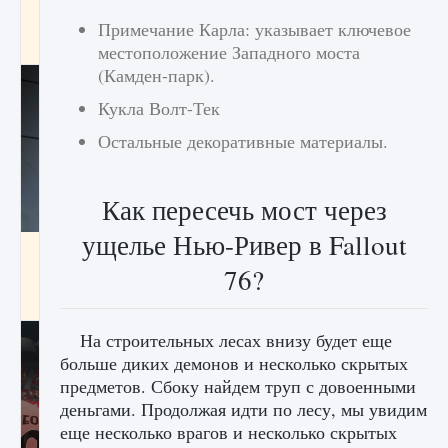
начать сохранение данных мира»
Примечание Карла: указывает ключевое
9 августа 2024
2 711
0
0
местоположение Западного моста
(Камден-парк).
Кукла Волт-Тек
Остальные декоративные материалы.
Как пересечь мост через
ущелье Нью-Ривер в Fallout
Все новые функции в режиме карьеры EA
FC 25
76?
9 августа 2024
2 096
0
2
На строительных лесах внизу будет еще
больше диких демонов и несколько скрытых
предметов. Сбоку найдем труп с довоенными
деньгами. Продолжая идти по лесу, мы увидим
еще несколько врагов и несколько скрытых