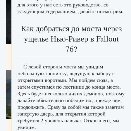
для этого у нас есть это руководство. со
следующим содержанием, давайте посмотрим.
Как добраться до моста через
ущелье Нью-Ривер в Fallout
76?
лицензии, лиги, команды и стадионы в EA
FC 25
9 августа 2024
2 395
0
2
С левой стороны моста мы увидим
небольшую тропинку, ведущую к забору с
открытыми воротами. Мы пойдем сюда, а
затем спустимся по лестнице до конца моста.
Здесь будет несколько диких демонов, поэтому
давайте обязательно победим их, прежде чем
продолжить. Сразу за собой мы также заметим
запертую дверь, для открытия которой
требуется 2 уровень навыка. Открыв его, мы
Как исправить ошибку Palworld EPalworld
увидим:
«Идет сохранение мира — Невозможно