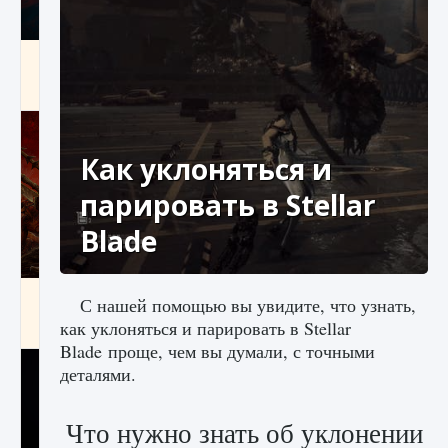
Как создавать предметы в Creatures of Ava
9 августа 2024
1 266
0
0
Как уклоняться и
парировать в Stellar
Blade
Как найти Гробницу Изгоев в Diablo 4
С нашей помощью вы увидите, что узнать,
как уклоняться и парировать в Stellar
9 августа 2024
1 337
0
0
Blade проще, чем вы думали, с точными
деталями.
Что нужно знать об уклонении