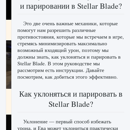
и парировании в Stellar Blade?
Это две очень важные механики, которые
Как получить Thunder Egg в Stardew Valley
помогут нам разрешить различные
9 августа 2024
1 244
0
0
противостояния, которые мы встречаем в игре,
стремясь минимизировать максимально
возможный входящий урон, поэтому мы
должны знать, как уклоняться и парировать в
Stellar Blade. В этом руководстве мы
рассмотрим есть инструкции. Давайте
посмотрим, как добиться этого эффективно.
Как уклоняться и парировать в
Как исправить неработающие награды For
Honor
Stellar Blade?
9 августа 2024
1 205
0
0
Уклонение — первый способ избежать
урона, и Ева может уклониться практически