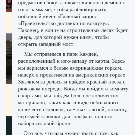
предметов сбоку, а также свирепого демона с
голограммами, чтобы разблокировать
побочный квест «Главный запрос
Входят ли «Милан» и «Интер» в EA FC 25
«Правительство доставки по воздуху».
9 августа 2024
2 064
0
1
Наконец, в конце на строительных лесах будет
дверь, для которой нужен ключ, чтобы
открыть западный мост.
Мы отправимся в парк Камден,
расположенный к юго-западу от карты. Здесь
мы вернемся к белым американским горкам.
наверх и прокатимся на американских горках.
Заглянем за рельсы и найдем красный поезд с
рюкзаком впереди. Когда мы войдем в комнату
Как исправить текстовую ошибку
с картами, мы найдем большое количество
пользовательского интерфейса Delta
Force Hawk Ops
материалов, таких как. в виде небольшого
количества головок, гаечных ключей, ножниц,
9 августа 2024
1 945
0
0
чертежей клюшки для гольфа и полного
набора силовой брони
Это все, что нам нужно знать о том, как