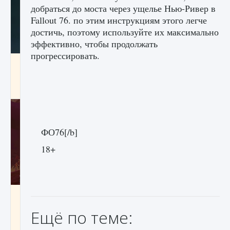
добраться до моста через ущелье Нью-Ривер в
Fallout 76. по этим инструкциям этого легче
достичь, поэтому используйте их максимально
эффективно, чтобы продолжать
прогрессировать.
Как проверить статус сервера Delta Force
Hawk Ops
9 августа 2024
1 286
0
0
ФО76[/b]
18+
Как приручить существ джунглей Нари в
игре Creatures of Ava
Ещё по теме:
9 августа 2024
1 218
0
0