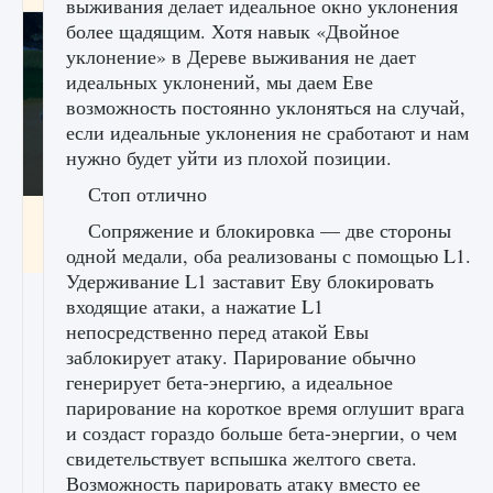
выживания делает идеальное окно уклонения
более щадящим. Хотя навык «Двойное
уклонение» в Дереве выживания не дает
идеальных уклонений, мы даем Еве
возможность постоянно уклоняться на случай,
если идеальные уклонения не сработают и нам
нужно будет уйти из плохой позиции.
Стоп отлично
Как включить чат в Fortnite
Сопряжение и блокировка — две стороны
9 августа 2024
1 335
0
0
одной медали, оба реализованы с помощью L1.
Удерживание L1 заставит Еву блокировать
входящие атаки, а нажатие L1
непосредственно перед атакой Евы
заблокирует атаку. Парирование обычно
генерирует бета-энергию, а идеальное
парирование на короткое время оглушит врага
и создаст гораздо больше бета-энергии, о чем
свидетельствует вспышка желтого света.
Возможность парировать атаку вместо ее