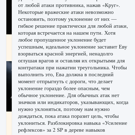
от любой атаки противника, нажав «Круг».
Некоторые вражеские атаки невозможно
остановить, поэтому уклонение от них —
гибкое решение практически для любой атаки,
которая встречается на нашем пути. Хотя
любое пропущенное уклонение будет
Как разблокировать чертеж счастливого
оружия в MW3 и Warzone
успешным, идеальное уклонение заставит Еву
взорваться красной энергией, ненадолго
9 августа 2024
1 151
0
0
оглушая врагов и оставляя их открытыми для
контратаки при нажатии треугольника. Чтобы
выполнить это, Ева должна в последний
момент отпрыгнуть с дороги, что делает
уклонение гораздо более опасным, чем
обычное уклонение. Для обычных атак нет
значков или индикаторов, указывающих, когда
нужно уклоняться, поэтому нам нужно
дождаться, пока атака поразит цель, чтобы
Все новые функции Ultimate Team в EA FC
уклониться. Разблокировка навыка «Усиление
25
рефлексов» за 2 SP в дереве навыков
9 августа 2024
1 297
0
0