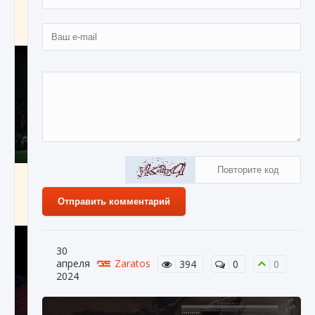
игре Creatures of Ava
9 августа 2024
1 164
0
0
Как исправить ошибку EA FC 25 beta,
которая не работает
Отправить комментарий
9 августа 2024
1 370
0
0
30
апреля
Zaratos
394
0
0
2024