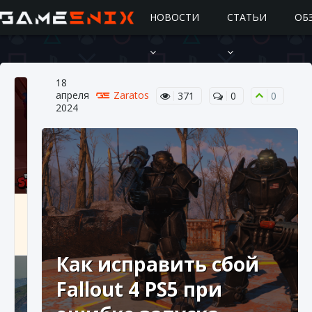
НОВОСТИ
СТАТЬИ
ОБ
18
апреля
Zaratos
371
0
0
2024
Подробное руководство по получению
самоцветов Brawl Stars
10 августа 2024
2 685
0
1
Как исправить сбой
Fallout 4 PS5 при