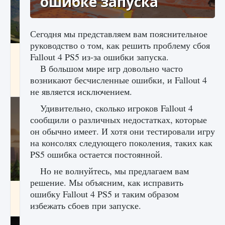
ошибке запуска
Сегодня мы представляем вам пояснительное
руководство о том, как решить проблему сбоя
Как исправить ошибку Palworld «Идет
Fallout 4 PS5 из-за ошибки запуска.
сохранение мира — Невозможно начать
В большом мире игр довольно часто
сохранение данных мира»
возникают бесчисленные ошибки, и Fallout 4
9 августа 2024
2 511
0
0
не является исключением.
Удивительно, сколько игроков Fallout 4
сообщили о различных недостатках, которые
он обычно имеет. И хотя они тестировали игру
на консолях следующего поколения, таких как
PS5 ошибка остается постоянной.
Но не волнуйтесь, мы предлагаем вам
решение. Мы объясним, как исправить
Как заработать медали лиги Clash of Clans
ошибку Fallout 4 PS5 и таким образом
избежать сбоев при запуске.
9 августа 2024
2 599
0
1