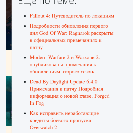
Ещё по теме:
Fallout 4: Путеводитель по локациям
Подробности обновления первого
дня God Of War: Ragnarok раскрыты
в официальных примечаниях к
патчу
Как разблокировать заклинание Крист в
Modern Warfare 2 и Warzone 2:
Creatures of Ava
опубликованы примечания к
9 августа 2024
1 393
0
0
обновлениям второго сезона
Dead By Daylight Update 6.4.0
Примечания к патчу Подробная
информация о новой главе, Forged
In Fog
Как исправить неработающие
кредиты боевого пропуска
Overwatch 2
Как приручить существ из степей Тамура в