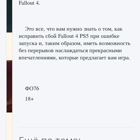
Fallout 4.
Это все, что вам нужно знать о том, как
исправить сбой Fallout 4 PS5 при ошибке
Как проверить статус сервера Delta Force
запуска и, таким образом, иметь возможность
Hawk Ops
без перерывов наслаждаться прекрасными
9 августа 2024
1 286
0
0
впечатлениями, которые предлагает вам игра.
ФО76
18+
Как приручить существ джунглей Нари в
игре Creatures of Ava
9 августа 2024
1 218
0
0