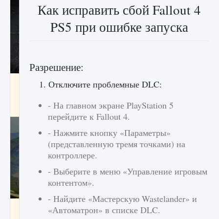
Как исправить сбой Fallout 4
PS5 при ошибке запуска
Разрешение:
лицензии, лиги, команды и стадионы в EA
1. Отключите проблемные DLC:
FC 25
- На главном экране PlayStation 5
9 августа 2024
2 395
0
2
перейдите к Fallout 4.
- Нажмите кнопку «Параметры»
(представленную тремя точками) на
контроллере.
- Выберите в меню «Управление игровым
контентом».
- Найдите «Мастерскую Wastelander» и
Как исправить ошибку Palworld EPalworld
«Автоматрон» в списке DLC.
«Идет сохранение мира — Невозможно