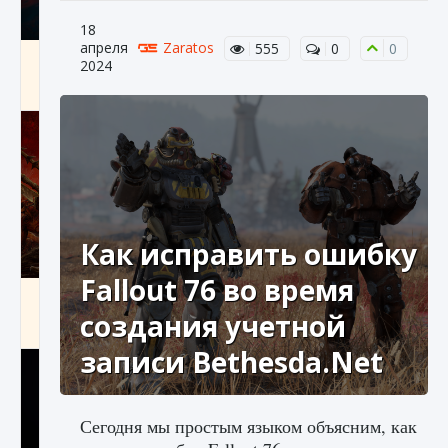
18
апреля
Zaratos
555
0
0
Как создавать предметы в Creatures of Ava
2024
9 августа 2024
1 266
0
0
Как исправить ошибку
Fallout 76 во время
Как найти Гробницу Изгоев в Diablo 4
создания учетной
9 августа 2024
1 337
0
0
записи Bethesda.Net
Сегодня мы простым языком объясним, как