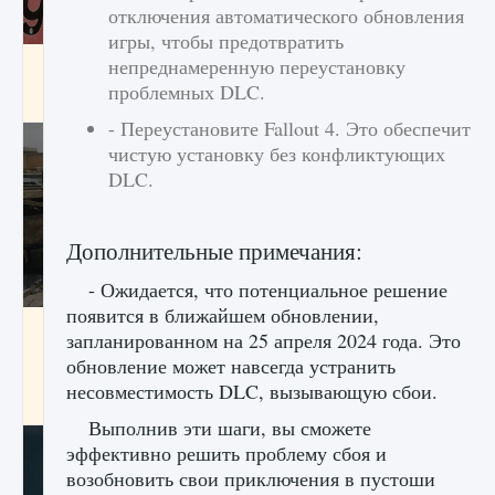
отключения автоматического обновления
игры, чтобы предотвратить
непреднамеренную переустановку
Входят ли «Милан» и «Интер» в EA FC 25
проблемных DLC.
9 августа 2024
2 064
0
1
- Переустановите Fallout 4. Это обеспечит
чистую установку без конфликтующих
DLC.
Дополнительные примечания:
- Ожидается, что потенциальное решение
появится в ближайшем обновлении,
Как исправить текстовую ошибку
запланированном на 25 апреля 2024 года. Это
пользовательского интерфейса Delta
обновление может навсегда устранить
Force Hawk Ops
несовместимость DLC, вызывающую сбои.
9 августа 2024
1 945
0
0
Выполнив эти шаги, вы сможете
эффективно решить проблему сбоя и
возобновить свои приключения в пустоши