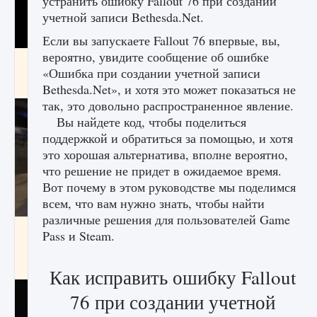
устранить ошибку Fallout 76 при создании
учетной записи Bethesda.Net.
Если вы запускаете Fallout 76 впервые, вы,
вероятно, увидите сообщение об ошибке
Как получить Thunder Egg в Stardew Valley
«Ошибка при создании учетной записи
9 августа 2024
1 244
0
0
Bethesda.Net», и хотя это может показаться не
так, это довольно распространенное явление.
Вы найдете код, чтобы поделиться
поддержкой и обратиться за помощью, и хотя
это хорошая альтернатива, вполне вероятно,
что решение не придет в ожидаемое время.
Вот почему в этом руководстве мы поделимся
всем, что вам нужно знать, чтобы найти
различные решения для пользователей Game
Как исправить неработающие награды For
Pass и Steam.
Honor
9 августа 2024
1 205
0
0
Как исправить ошибку Fallout
76 при создании учетной