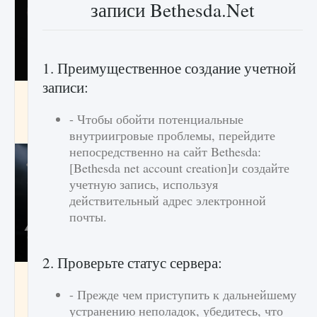
записи Bethesda.Net
1. Преимущественное создание учетной
записи:
Как разблокировать чертеж счастливого
оружия в MW3 и Warzone
- Чтобы обойти потенциальные
9 августа 2024
1 151
0
0
внутриигровые проблемы, перейдите
непосредственно на сайт Bethesda:
[Bethesda net account creation]и создайте
учетную запись, используя
действительный адрес электронной
почты.
2. Проверьте статус сервера:
Все новые функции Ultimate Team в EA FC
25
- Прежде чем приступить к дальнейшему
устранению неполадок, убедитесь, что
9 августа 2024
1 297
0
0