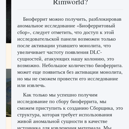
Rimworld?
Биоферрит можно получить, разблокировав
аномальное исследование «Биоферритовый
сбор», следует отметить, что доступ к этой
исследовательской панели возможен только
после активации упавшего монолита, что
лицензии, лиги, команды и стадионы в EA
увеличивает частоту появления DLC-
FC 25
сущностей, атакующих нашу колонию, это
9 августа 2024
2 395
0
2
возможно. Небольшое количество биоферрита.
может еще появиться без активации монолита,
но мы не сможем провести его исследование
или извлечь.
Как только мы успешно получим
исследование по сбору биоферрита, мы
сможем приступить к созданию Сборщика, это
структура, которая требует использования
живой аномальной сущности в качестве
Как исправить ошибку Palworld EPalworld
источника для извлечения материала. Мы
«Идет сохранение мира — Невозможно