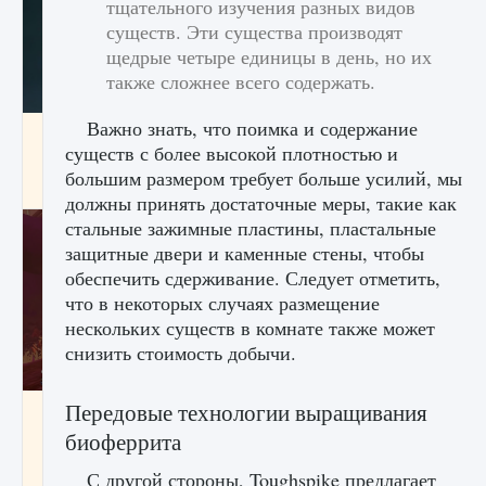
тщательного изучения разных видов
существ. Эти существа производят
щедрые четыре единицы в день, но их
также сложнее всего содержать.
Важно знать, что поимка и содержание
Как проверить статус сервера Delta Force
существ с более высокой плотностью и
Hawk Ops
большим размером требует больше усилий, мы
9 августа 2024
1 286
0
0
должны принять достаточные меры, такие как
стальные зажимные пластины, пластальные
защитные двери и каменные стены, чтобы
обеспечить сдерживание. Следует отметить,
что в некоторых случаях размещение
нескольких существ в комнате также может
снизить стоимость добычи.
Передовые технологии выращивания
Как приручить существ джунглей Нари в
игре Creatures of Ava
биоферрита
9 августа 2024
1 218
0
0
С другой стороны, Toughspike предлагает