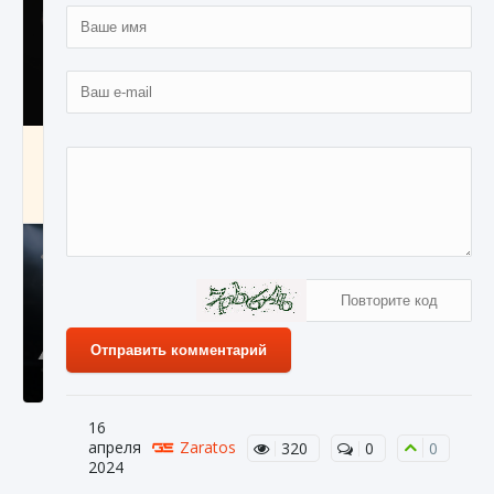
Как разблокировать чертеж счастливого
оружия в MW3 и Warzone
9 августа 2024
1 151
0
0
Отправить комментарий
16
Все новые функции Ultimate Team в EA FC
апреля
Zaratos
320
0
0
25
2024
9 августа 2024
1 297
0
0