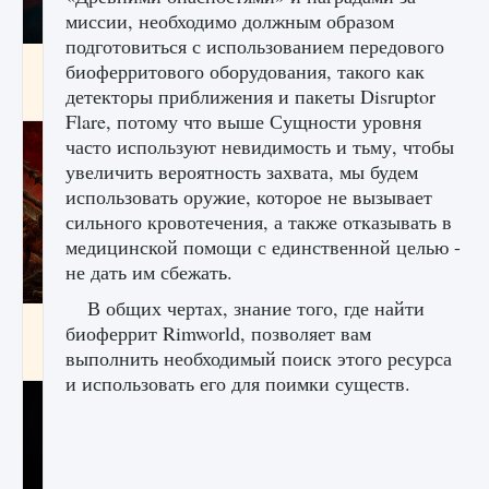
миссии, необходимо должным образом
подготовиться с использованием передового
Как создавать предметы в Creatures of Ava
биоферритового оборудования, такого как
детекторы приближения и пакеты Disruptor
9 августа 2024
1 266
0
0
Flare, потому что выше Сущности уровня
часто используют невидимость и тьму, чтобы
увеличить вероятность захвата, мы будем
использовать оружие, которое не вызывает
сильного кровотечения, а также отказывать в
медицинской помощи с единственной целью -
не дать им сбежать.
В общих чертах, знание того, где найти
Как найти Гробницу Изгоев в Diablo 4
биоферрит Rimworld, позволяет вам
выполнить необходимый поиск этого ресурса
9 августа 2024
1 337
0
0
и использовать его для поимки существ.