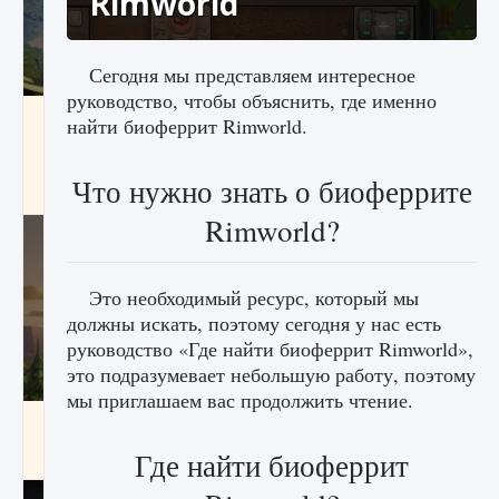
Rimworld
Сегодня мы представляем интересное
руководство, чтобы объяснить, где именно
Как исправить ошибку Palworld «Идет
найти биоферрит Rimworld.
сохранение мира — Невозможно начать
сохранение данных мира»
Что нужно знать о биоферрите
9 августа 2024
2 511
0
0
Rimworld?
Это необходимый ресурс, который мы
должны искать, поэтому сегодня у нас есть
руководство «Где найти биоферрит Rimworld»,
это подразумевает небольшую работу, поэтому
мы приглашаем вас продолжить чтение.
Как заработать медали лиги Clash of Clans
Где найти биоферрит
9 августа 2024
2 599
0
1