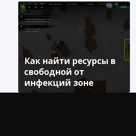
Как найти ресурсы в
Как включить чат в Fortnite
свободной от
9 августа 2024
1 335
0
0
инфекций зоне
Узнайте, как найти ресурсы в зоне,
свободной от инфекций, с помощью нашего
руководства, которое предлагает четкую и
точную информацию.