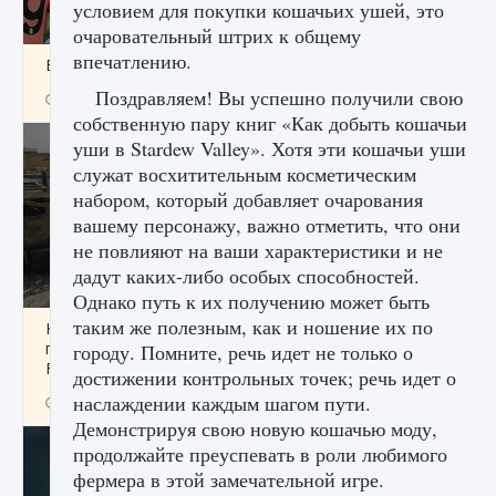
условием для покупки кошачьих ушей, это
очаровательный штрих к общему
впечатлению.
Входят ли «Милан» и «Интер» в EA FC 25
Поздравляем! Вы успешно получили свою
9 августа 2024
2 064
0
1
собственную пару книг «Как добыть кошачьи
уши в Stardew Valley». Хотя эти кошачьи уши
служат восхитительным косметическим
набором, который добавляет очарования
вашему персонажу, важно отметить, что они
не повлияют на ваши характеристики и не
дадут каких-либо особых способностей.
Однако путь к их получению может быть
таким же полезным, как и ношение их по
Как исправить текстовую ошибку
пользовательского интерфейса Delta
городу. Помните, речь идет не только о
Force Hawk Ops
достижении контрольных точек; речь идет о
наслаждении каждым шагом пути.
9 августа 2024
1 945
0
0
Демонстрируя свою новую кошачью моду,
продолжайте преуспевать в роли любимого
фермера в этой замечательной игре.