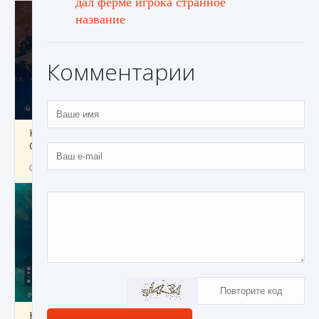
дал ферме игрока странное
название
Комментарии
Как разблокировать заклинание Крист в
Creatures of Ava
9 августа 2024
1 393
0
0
Как приручить существ из степей Тамура в