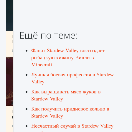
Ещё по теме:
Как проверить статус сервера Delta Force
Hawk Ops
Фанат Stardew Valley воссоздает
9 августа 2024
1 286
0
0
рыбацкую хижину Вилли в
Minecraft
Лучшая боевая профессия в Stardew
Valley
Как выращивать мясо жуков в
Stardew Valley
Как получить иридиевое кольцо в
Как приручить существ джунглей Нари в
Stardew Valley
игре Creatures of Ava
Несчастный случай в Stardew Valley
9 августа 2024
1 218
0
0