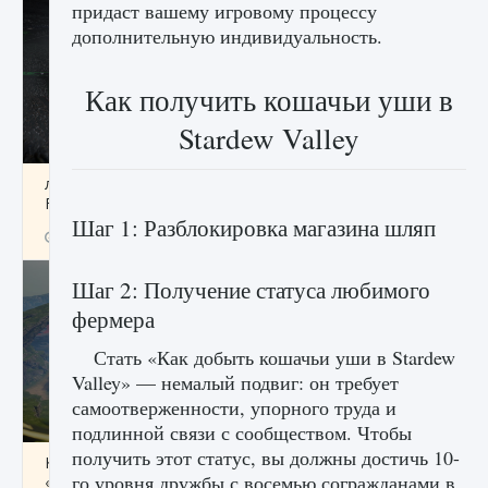
придаст вашему игровому процессу
дополнительную индивидуальность.
Как получить кошачьи уши в
Stardew Valley
лицензии, лиги, команды и стадионы в EA
FC 25
Шаг 1: Разблокировка магазина шляп
9 августа 2024
2 395
0
2
Шаг 2: Получение статуса любимого
фермера
Стать «Как добыть кошачьи уши в Stardew
Valley» — немалый подвиг: он требует
самоотверженности, упорного труда и
подлинной связи с сообществом. Чтобы
получить этот статус, вы должны достичь 10-
Как исправить ошибку Palworld EPalworld
го уровня дружбы с восемью согражданами в
«Идет сохранение мира — Невозможно