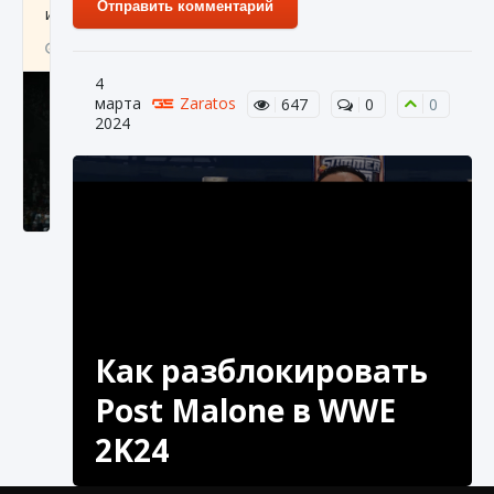
Отправить комментарий
игре Creatures of Ava
9 августа 2024
1 164
0
0
4
марта
Zaratos
647
0
0
2024
Как исправить ошибку EA FC 25 beta,
которая не работает
9 августа 2024
1 370
0
0
Как разблокировать
Post Malone в WWE
2K24