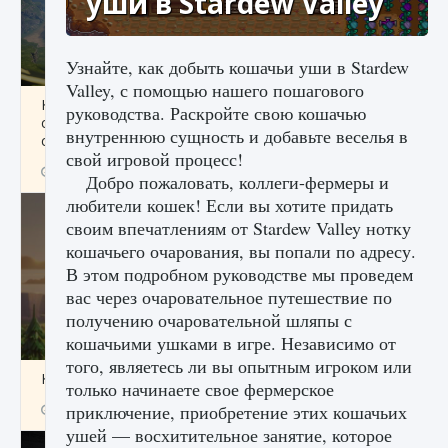
уши в Stardew Valley
Узнайте, как добыть кошачьи уши в Stardew
Valley, с помощью нашего пошагового
Как исправить ошибку Palworld «Идет
руководства. Раскройте свою кошачью
сохранение мира — Невозможно начать
внутреннюю сущность и добавьте веселья в
сохранение данных мира»
свой игровой процесс!
9 августа 2024
2 511
0
0
Добро пожаловать, коллеги-фермеры и
любители кошек! Если вы хотите придать
своим впечатлениям от Stardew Valley нотку
кошачьего очарования, вы попали по адресу.
В этом подробном руководстве мы проведем
вас через очаровательное путешествие по
получению очаровательной шляпы с
кошачьими ушками в игре. Независимо от
того, являетесь ли вы опытным игроком или
Как заработать медали лиги Clash of Clans
только начинаете свое фермерское
приключение, приобретение этих кошачьих
9 августа 2024
2 599
0
1
ушей — восхитительное занятие, которое