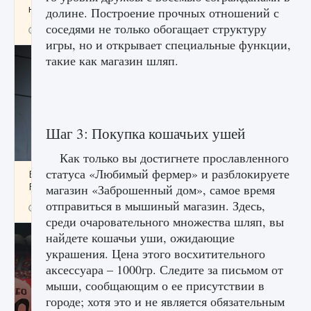
начать сохранение данных мира»
долине. Построение прочных отношений с
соседями не только обогащает структуру
9 августа 2024
2 711
0
0
игры, но и открывает специальные функции,
такие как магазин шляп.
Шаг 3: Покупка кошачьих ушей
Как только вы достигнете прославленного
статуса «Любимый фермер» и разблокируете
Все новые функции в режиме карьеры EA
FC 25
магазин «Заброшенный дом», самое время
отправиться в мышиный магазин. Здесь,
9 августа 2024
2 096
0
2
среди очаровательного множества шляп, вы
найдете кошачьи уши, ожидающие
украшения. Цена этого восхитительного
аксессуара – 1000гр. Следите за письмом от
мыши, сообщающим о ее присутствии в
городе; хотя это и не является обязательным