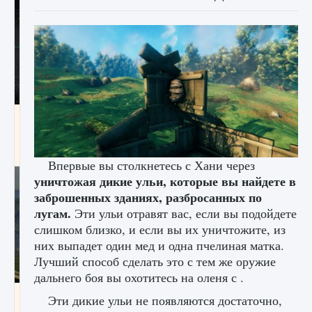
лицензии, лиги, команды и стадионы в EA
FC 25
9 августа 2024
2 395
0
2
Впервые вы столкнетесь с Хани через
уничтожая дикие ульи, которые вы найдете в
заброшенных зданиях, разбросанных по
лугам.
Эти ульи отравят вас, если вы подойдете
слишком близко, и если вы их уничтожите, из
них выпадет один мед и одна пчелиная матка.
Лучший способ сделать это с тем же оружие
дальнего боя вы охотитесь на оленя с .
Как исправить ошибку Palworld EPalworld
Эти дикие ульи не появляются достаточно,
«Идет сохранение мира — Невозможно