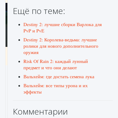
Ещё по теме:
Destiny 2: лучшие сборки Варлока для
PvP и PvE
Destiny 2: Королева-ведьма: лучшие
ролики для нового дополнительного
оружия
Как включить чат в Fortnite
9 августа 2024
1 335
0
0
Risk Of Rain 2: каждый лунный
предмет и что они делают
Вальхейм: где достать семена лука
Вальхейм: все типы урона и их
эффекты
Комментарии