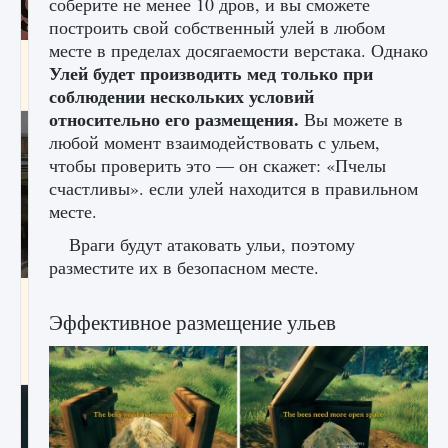
соберите не менее 10 дров, и вы сможете
построить свой собственный улей в любом
месте в пределах досягаемости верстака. Однако
Входят ли «Милан» и «Интер» в EA FC 25
Улей будет производить мед только при
9 августа 2024
2 064
0
1
соблюдении нескольких условий
относительно его размещения.
Вы можете в
любой момент взаимодействовать с ульем,
чтобы проверить это — он скажет: «Пчелы
счастливы». если улей находится в правильном
месте.
Враги будут атаковать ульи, поэтому
разместите их в безопасном месте.
Как исправить текстовую ошибку
пользовательского интерфейса Delta
Эффективное размещение ульев
Force Hawk Ops
9 августа 2024
1 945
0
0