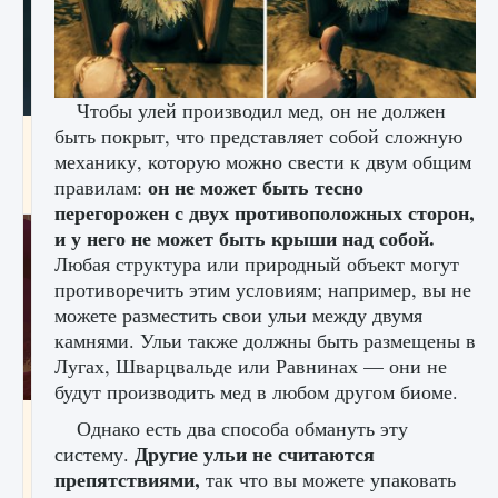
Чтобы улей производил мед, он не должен
быть покрыт, что представляет собой сложную
Как проверить статус сервера Delta Force
Hawk Ops
механику, которую можно свести к двум общим
он не может быть тесно
правилам:
9 августа 2024
1 286
0
0
перегорожен с двух противоположных сторон,
и у него не может быть крыши над собой.
Любая структура или природный объект могут
противоречить этим условиям; например, вы не
можете разместить свои ульи между двумя
камнями. Ульи также должны быть размещены в
Лугах, Шварцвальде или Равнинах — они не
будут производить мед в любом другом биоме.
Как приручить существ джунглей Нари в
Однако есть два способа обмануть эту
игре Creatures of Ava
Другие ульи не считаются
систему.
препятствиями,
9 августа 2024
так что вы можете упаковать
1 218
0
0