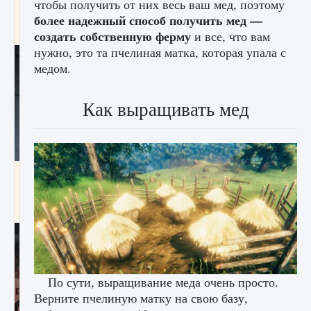
чтобы получить от них весь ваш мед, поэтому
начать сохранение данных мира»
более надежный способ получить мед —
9 августа 2024
2 711
0
0
создать собственную ферму
и все, что вам
нужно, это та пчелиная матка, которая упала с
медом.
Как выращивать мед
Все новые функции в режиме карьеры EA
FC 25
9 августа 2024
2 096
0
2
По сути, выращивание меда очень просто.
Верните пчелиную матку на свою базу,