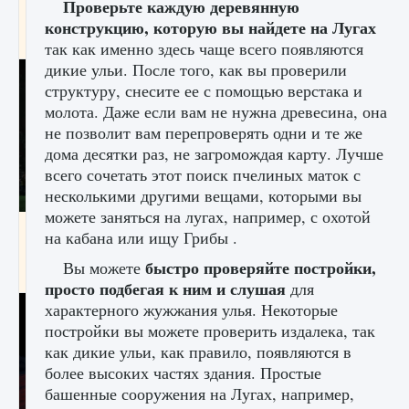
Проверьте каждую деревянную
игре Creatures of Ava
конструкцию, которую вы найдете на Лугах
9 августа 2024
1 164
0
0
так как именно здесь чаще всего появляются
дикие ульи. После того, как вы проверили
структуру, снесите ее с помощью верстака и
молота. Даже если вам не нужна древесина, она
не позволит вам перепроверять одни и те же
дома десятки раз, не загромождая карту. Лучше
всего сочетать этот поиск пчелиных маток с
несколькими другими вещами, которыми вы
можете заняться на лугах, например, с охотой
Как исправить ошибку EA FC 25 beta,
на кабана или ищу Грибы .
которая не работает
быстро проверяйте постройки,
Вы можете
9 августа 2024
1 370
0
0
просто подбегая к ним и слушая
для
характерного жужжания улья. Некоторые
постройки вы можете проверить издалека, так
как дикие ульи, как правило, появляются в
более высоких частях здания. Простые
башенные сооружения на Лугах, например,