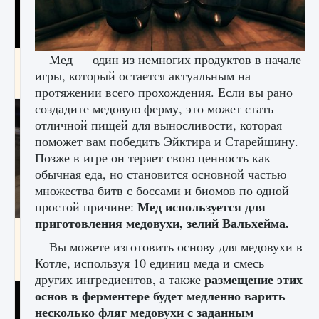
Мед — один из немногих продуктов в начале
Как получить Thunder Egg в Stardew Valley
игры, который остается актуальным на
9 августа 2024
1 244
0
0
протяжении всего прохождения. Если вы рано
создадите медовую ферму, это может стать
отличной пищей для выносливости, которая
поможет вам победить Эйктира и Старейшину.
Позже в игре он теряет свою ценность как
обычная еда, но становится основной частью
множества битв с боссами и биомов по одной
Мед используется для
простой причине:
приготовления медовухи, зелий Вальхейма.
Как исправить неработающие награды For
Honor
Вы можете изготовить основу для медовухи в
Котле, используя 10 единиц меда и смесь
9 августа 2024
1 205
0
0
размещение этих
других ингредиентов, а также
основ в ферментере будет медленно варить
несколько фляг медовухи с заданным