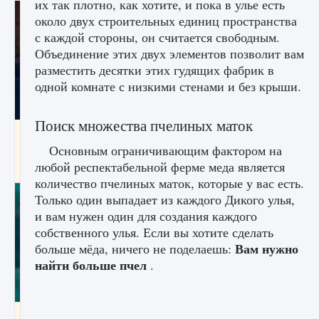
их так плотно, как хотите, и пока в улье есть
около двух строительных единиц пространства
с каждой стороны, он считается свободным.
Объединение этих двух элементов позволит вам
разместить десятки этих гудящих фабрик в
одной комнате с низкими стенами и без крыши.
Поиск множества пчелиных маток
Как разблокировать заклинание Крист в
Creatures of Ava
Основным ограничивающим фактором на
любой респектабельной ферме меда является
9 августа 2024
1 393
0
0
количество пчелиных маток, которые у вас есть.
Только один выпадает из каждого Дикого улья,
и вам нужен один для создания каждого
собственного улья. Если вы хотите сделать
Вам нужно
больше мёда, ничего не поделаешь:
найти больше пчел
.
Как приручить существ из степей Тамура в