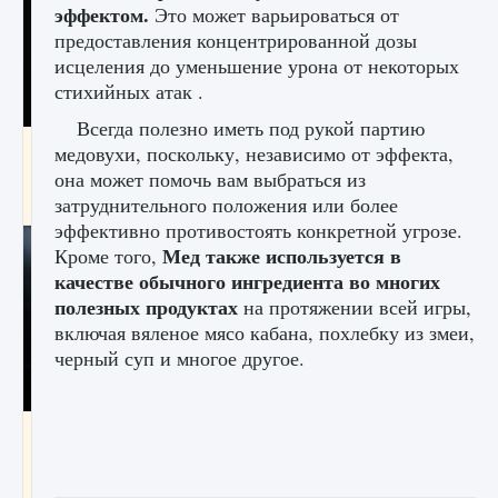
эффектом.
Это может варьироваться от
предоставления концентрированной дозы
исцеления до уменьшение урона от некоторых
стихийных атак .
Всегда полезно иметь под рукой партию
Как разблокировать чертеж счастливого
медовухи, поскольку, независимо от эффекта,
оружия в MW3 и Warzone
она может помочь вам выбраться из
затруднительного положения или более
9 августа 2024
1 151
0
0
эффективно противостоять конкретной угрозе.
Мед также используется в
Кроме того,
качестве обычного ингредиента во многих
полезных продуктах
на протяжении всей игры,
включая вяленое мясо кабана, похлебку из змеи,
черный суп и многое другое.
Все новые функции Ultimate Team в EA FC
25
9 августа 2024
1 297
0
0