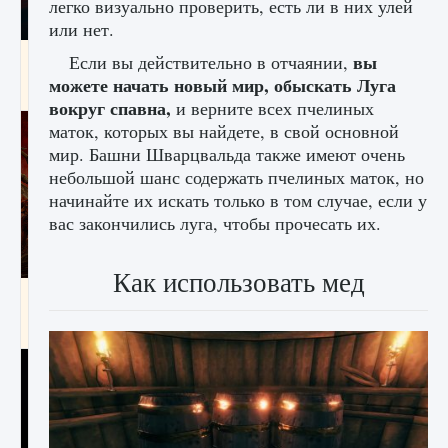
легко визуально проверить, есть ли в них улей
или нет.
вы
Как создавать предметы в Creatures of Ava
Если вы действительно в отчаянии,
можете начать новый мир, обыскать Луга
9 августа 2024
1 266
0
0
вокруг спавна,
и верните всех пчелиных
маток, которых вы найдете, в свой основной
мир. Башни Шварцвальда также имеют очень
небольшой шанс содержать пчелиных маток, но
начинайте их искать только в том случае, если у
вас закончились луга, чтобы прочесать их.
Как использовать мед
Как найти Гробницу Изгоев в Diablo 4
9 августа 2024
1 337
0
0