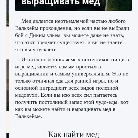
выращивать мед
Мед является неотъемлемой частью любого
Вальхейм прохождения, но если вы не выбрали
Как исправить ошибку Palworld «Идет
бой с Диким ульем, вы можете даже не знать,
сохранение мира — Невозможно начать
что этот предмет существует, и вы не знаете,
сохранение данных мира»
что вы упускаете.
9 августа 2024
2 511
0
0
Из всех возобновляемых источников пищи в
игре мед является самым простым в
выращивании и самым универсальным. Это не
только отличная еда для ранней игры, но и
основной ингредиент всех видов полезной
медовухи. Если вы изо всех сил пытаетесь
получить постоянный запас этой чудо-еды, вот
как вы можете найти и выращивать мед в
Вальхейме.
Как заработать медали лиги Clash of Clans
9 августа 2024
2 599
0
1
Как найти мед