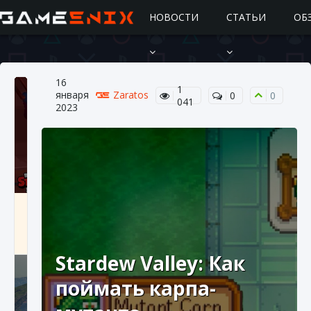
НОВОСТИ
СТАТЬИ
ОБ
16
1
января
Zaratos
0
0
041
2023
Подробное руководство по получению
самоцветов Brawl Stars
10 августа 2024
2 685
0
1
Stardew Valley: Как
поймать карпа-