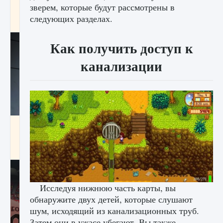
зверем, которые будут рассмотрены в
начать сохранение данных мира»
следующих разделах.
9 августа 2024
2 711
0
0
Как получить доступ к
канализации
Все новые функции в режиме карьеры EA
FC 25
9 августа 2024
2 096
0
2
Исследуя нижнюю часть карты, вы
обнаружите двух детей, которые слушают
шум, исходящий из канализационных труб.
Затем они в ужасе убегают. Вы также