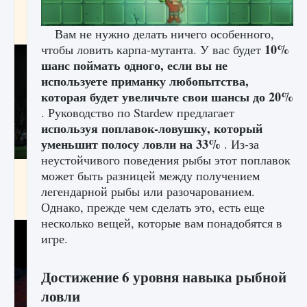
игре Creatures of Ava
9 августа 2024
1 164
0
0
Вам не нужно делать ничего особенного,
10%
чтобы ловить карпа-мутанта. У вас будет
шанс поймать одного, если вы не
используете приманку любопытства,
которая будет
увеличьте свои шансы до 20%
. Руководство по Stardew предлагает
используя поплавок-ловушку, который
уменьшит полосу ловли на 33%
. Из-за
неустойчивого поведения рыбы этот поплавок
Как исправить ошибку EA FC 25 beta,
может быть разницей между получением
которая не работает
легендарной рыбы или разочарованием.
Однако, прежде чем сделать это, есть еще
9 августа 2024
1 370
0
0
несколько вещей, которые вам понадобятся в
игре.
Достижение 6 уровня навыка рыбной
ловли