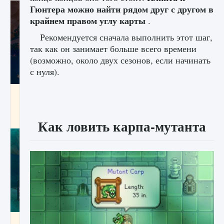
Гюнтера можно найти рядом друг с другом в
крайнем правом углу карты
.
Рекомендуется сначала выполнить этот шаг,
так как он занимает больше всего времени
(возможно, около двух сезонов, если начинать
с нуля).
Как разблокировать заклинание Крист в
Creatures of Ava
9 августа 2024
1 393
0
0
Как ловить карпа-мутанта
Как приручить существ из степей Тамура в