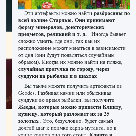
разбросаны по
Эти артефакты можно найти
всей долине Стардью. Они принимают
форму минералов, доисторических
предметов, реликвий и т. д.
. Иногда бывает
Как проверить статус сервера Delta Force
сложно узнать, где они, так как их
Hawk Ops
расположение может меняться в зависимости
9 августа 2024
1 286
0
0
от дня (они будут появляться случайным
образом). Иногда их можно найти на пляже,
случайная прогулка по городу, через
сундуки на рыбалке и в шахтах
.
Вы также можете получить артефакты из
Geodes. Разбивая камни или обыскивая
сундуки во время рыбалки, вы получите
Жеоды, которые можно принести Клинту,
кузнецу, который разломает их за 25
Как приручить существ джунглей Нари в
золотых
. Это, безусловно, будет самый
игре Creatures of Ava
долгий шаг к поимке карпа-мутанта, но в
9 августа 2024
1 218
0
0
Клинта и
конце концов оно того стоит.