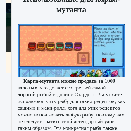
мутанта
Как включить чат в Fortnite
9 августа 2024
1 335
0
0
Карпа-мутанта можно продать за 1000
золотых,
что делает его третьей самой
дорогой рыбой в долине Стардью. Вы можете
использовать эту рыбу для таких рецептов, как
сашими и маки-ролл, хотя для этих рецептов
можно использовать любую рыбу, поэтому вам
не следует тратить свой легендарный улов
также
таким образом. Эта конкретная рыба