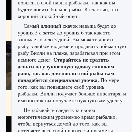
повысить свой навык рыбалки, так как вы
будете ловить больше рыбы. К счастью, это
хороший спокойный опыт .
Самый длинный скачок навыка будет до
Как получить Thunder Egg в Stardew Valley
уровня 5 а затем до уровня 6 так как это
9 августа 2024
1 244
0
0
занимает около 3 дней. Вы можете ловить
рыбу в любом водоеме и продавать пойманную
рыбу Вилли на пляже, зарабатывая при этом
Старайтесь не тратить
немного денег.
деньги на улучшенную удочку слишком
рано, так как для ловли этой рыбы вам
понадобится специальная удочка.
По мере
того, как вы повышаете свой уровень
рыбалки, Вилли получает больше инвентаря, и
Как исправить неработающие награды For
именно так вы получаете нужную вам удочку.
Honor
Не забывайте следить за своим
9 августа 2024
1 205
0
0
энергетическим уровнемво время рыбалки,
чтобы вернуться домой до того, как вы
потеряете весь свой прогресс и предметы.