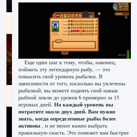
Как создавать предметы в Creatures of Ava
9 августа 2024
1 266
0
0
Еще один шаг к тому, чтобы, наконец,
поймать эту легендарную рыбу, — это
повысить свой уровень рыбалки. В
зависимости от того, насколько вы увлечены
рыбалкой, вы можете поднять свой навык
Как найти Гробницу Изгоев в Diablo 4
рыбной ловли до уровня 6 примерно за 15
9 августа 2024
1 337
0
0
На каждый уровень вы
игровых дней.
потратите около двух дней. Вам нужно
знать, когда определенные рыбы более
активны
, и не менее важно выбрать
правильную снасть. Это поможет вам быстрее