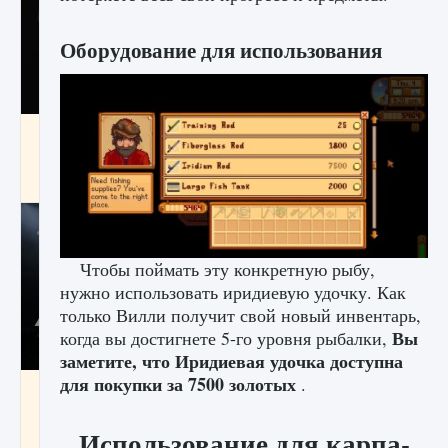
Оборудование для использования
Как разблокировать чертеж счастливого
оружия в MW3 и Warzone
9 августа 2024
1 151
0
0
Чтобы поймать эту конкретную рыбу,
нужно использовать иридиевую удочку. Как
только Вилли получит свой новый инвентарь,
Вы
когда вы достигнете 5-го уровня рыбалки,
заметите, что Иридиевая удочка доступна
для покупки за 7500 золотых
.
Все новые функции Ultimate Team в EA FC
25
Использование для карпа-
9 августа 2024
1 297
0
0