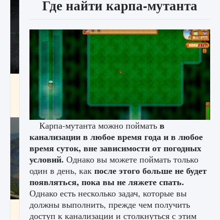
Где найти карпа-мутанта
лицензии, лиги, команды и стадионы в EA
FC 25
9 августа 2024
2 395
0
2
в
Карпа-мутанта можно поймать
канализации в любое время года и в любое
время суток, вне зависимости от погодных
условий.
Однако вы можете поймать только
после этого больше не будет
один в день, как
появляться, пока вы не ляжете спать.
Однако есть несколько задач, которые вы
должны выполнить, прежде чем получить
Как исправить ошибку Palworld EPalworld
доступ к канализации и столкнуться с этим
«Идет сохранение мира — Невозможно