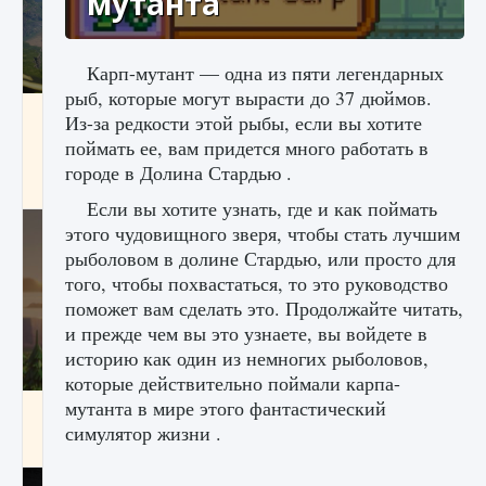
мутанта
Карп-мутант — одна из пяти легендарных
рыб, которые могут вырасти до 37 дюймов.
Как исправить ошибку Palworld «Идет
Из-за редкости этой рыбы, если вы хотите
сохранение мира — Невозможно начать
поймать ее, вам придется много работать в
сохранение данных мира»
городе в Долина Стардью .
9 августа 2024
2 511
0
0
Если вы хотите узнать, где и как поймать
этого чудовищного зверя, чтобы стать лучшим
рыболовом в долине Стардью, или просто для
того, чтобы похвастаться, то это руководство
поможет вам сделать это. Продолжайте читать,
и прежде чем вы это узнаете, вы войдете в
историю как один из немногих рыболовов,
которые действительно поймали карпа-
мутанта в мире этого фантастический
Как заработать медали лиги Clash of Clans
симулятор жизни .
9 августа 2024
2 599
0
1