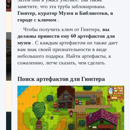
заметите, что эта труба заблокирована.
Гюнтер, куратор Музея и Библиотеки, в
Входят ли «Милан» и «Интер» в EA FC 25
городе с ключом
.
9 августа 2024
2 064
0
1
вы
Чтобы получить ключ от Гюнтера,
должны принести ему
60 артефактов для
музея
. С каждым артефактом он также дает
вам знак своей признательности в виде
небольшого подарка. Найти артефакты, к
сожалению, легче сказать, чем сделать.
Поиск артефактов для Гюнтера
Как исправить текстовую ошибку
пользовательского интерфейса Delta
Force Hawk Ops
9 августа 2024
1 945
0
0