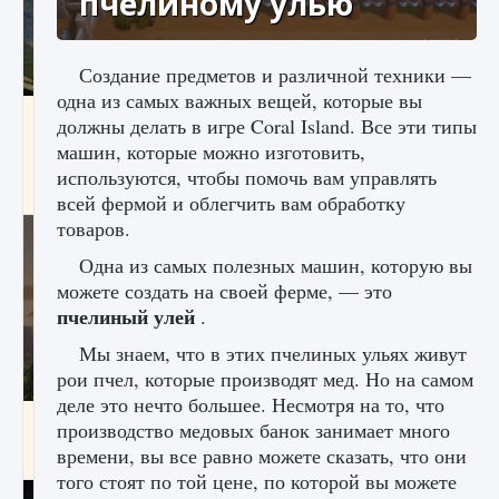
пчелиному улью
Создание предметов и различной техники —
одна из самых важных вещей, которые вы
Как исправить ошибку Palworld «Идет
должны делать в игре Coral Island. Все эти типы
сохранение мира — Невозможно начать
машин, которые можно изготовить,
сохранение данных мира»
используются, чтобы помочь вам управлять
9 августа 2024
2 511
0
0
всей фермой и облегчить вам обработку
товаров.
Одна из самых полезных машин, которую вы
можете создать на своей ферме, — это
пчелиный улей
.
Мы знаем, что в этих пчелиных ульях живут
рои пчел, которые производят мед. Но на самом
деле это нечто большее. Несмотря на то, что
Как заработать медали лиги Clash of Clans
производство медовых банок занимает много
времени, вы все равно можете сказать, что они
9 августа 2024
2 599
0
1
того стоят по той цене, по которой вы можете