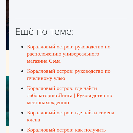
Ещё по теме:
Коралловый остров: руководство по
расположению универсального
Как разблокировать заклинание Крист в
магазина Сэма
Creatures of Ava
Коралловый остров: руководство по
9 августа 2024
1 393
0
0
пчелиному улью
Коралловый остров: где найти
лабораторию Линга | Руководство по
местонахождению
Коралловый остров: где найти семена
клена
Коралловый остров: как получить
Как приручить существ из степей Тамура в