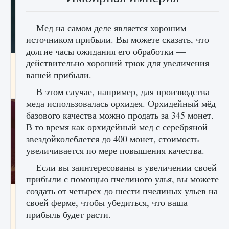
Мед на самом деле является хорошим
источником прибыли. Вы можете сказать, что
долгие часы ожидания его обработки —
действительно хороший трюк для увеличения
Как проверить статус сервера Delta Force
Hawk Ops
вашей прибыли.
9 августа 2024
1 286
0
0
В этом случае, например, для производства
меда использовалась орхидея. Орхидейный мёд
базового качества можно продать за 345 монет.
В то время как орхидейный мед с серебряной
звездойколеблется до 400 монет, стоимость
увеличивается по мере повышения качества.
Если вы заинтересованы в увеличении своей
прибыли с помощью пчелиного улья, вы можете
создать от четырех до шести пчелиных ульев на
Как приручить существ джунглей Нари в
своей ферме, чтобы убедиться, что ваша
игре Creatures of Ava
прибыль будет расти.
9 августа 2024
1 218
0
0