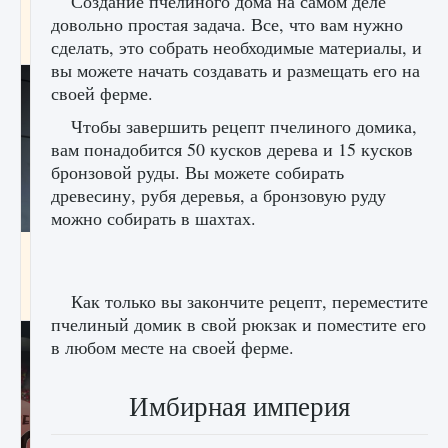
Создание пчелиного дома на самом деле
начать сохранение данных мира»
довольно простая задача. Все, что вам нужно
9 августа 2024
2 711
0
сделать, это собрать необходимые материалы, и
0
вы можете начать создавать и размещать его на
своей ферме.
Чтобы завершить рецепт пчелиного домика,
вам понадобится 50 кусков дерева и 15 кусков
бронзовой руды. Вы можете собирать
древесину, рубя деревья, а бронзовую руду
можно собирать в шахтах.
Все новые функции в режиме карьеры EA
FC 25
Как только вы закончите рецепт, переместите
9 августа 2024
2 096
0
2
пчелиный домик в свой рюкзак и поместите его
в любом месте на своей ферме.
Имбирная империя