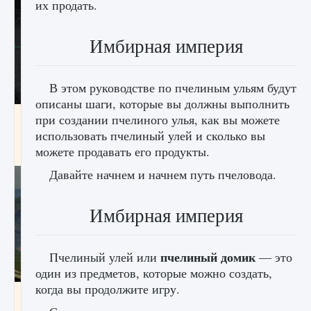
их продать.
Имбирная империя
В этом руководстве по пчелиным ульям будут
описаны шаги, которые вы должны выполнить
лицензии, лиги, команды и стадионы в EA
при создании пчелиного улья, как вы можете
FC 25
использовать пчелиный улей и сколько вы
можете продавать его продукты.
9 августа 2024
2 395
0
2
Давайте начнем и начнем путь пчеловода.
Имбирная империя
пчелиный домик
Пчелиный улей или
— это
один из предметов, которые можно создать,
когда вы продолжите игру.
Как исправить ошибку Palworld EPalworld
«Идет сохранение мира — Невозможно