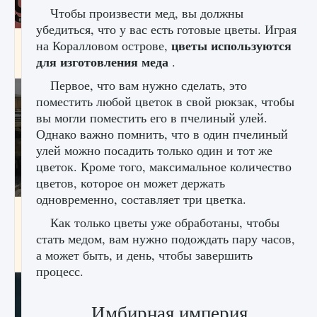
Чтобы произвести мед, вы должны
убедиться, что у вас есть готовые цветы. Играя
Входят ли «Милан» и «Интер» в EA FC 25
цветы используются
на Коралловом острове,
для изготовления меда
.
9 августа 2024
2 064
0
1
Первое, что вам нужно сделать, это
поместить любой цветок в свой рюкзак, чтобы
вы могли поместить его в пчелиный улей.
Однако важно помнить, что в один пчелиный
улей можно посадить только один и тот же
цветок. Кроме того, максимальное количество
цветов, которое он может держать
одновременно, составляет три цветка.
Как исправить текстовую ошибку
Как только цветы уже обработаны, чтобы
пользовательского интерфейса Delta
Force Hawk Ops
стать медом, вам нужно подождать пару часов,
а может быть, и день, чтобы завершить
9 августа 2024
1 945
0
0
процесс.
Имбирная империя