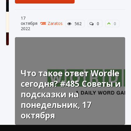
Как создавать предметы в Creatures of Ava
17
октября
Zaratos
562
0
0
9 августа 2024
1 266
0
0
2022
Что такое ответ Wordle
сегодня? #485 Советы и
Как найти Гробницу Изгоев в Diablo 4
подсказки на
9 августа 2024
1 337
0
0
понедельник, 17
октября