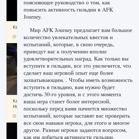
поясняющее руководство о том, как
повысить активность гильдии в AFK
Journey.
Как получить Thunder Egg в Stardew Valley
Мир AFK Journey предлагает вам большое
количество увлекательных квестов и
9 августа 2024
1 244
0
0
испытаний, которые, в свою очередь,
приведут вас к получению вполне
удовлетворительных наград. Как только вы
вступите в гильдии, все это увеличится, что
сделает ваш игровой опыт еще более
захватывающим. . Чтобы иметь возможность
вступить в гильдию, вам нужно будет
достичь 30-го уровня, и с этого момента
ваша игра станет более интересной,
Как исправить неработающие награды For
Honor
поскольку перед вами начнется множество
испытаний, которые заставят вас проверить
9 августа 2024
1 205
0
0
все свои навыки игрока, для этого и многое
другое. Разные игроки задаются вопросом,
как им добиться активности гильдии.