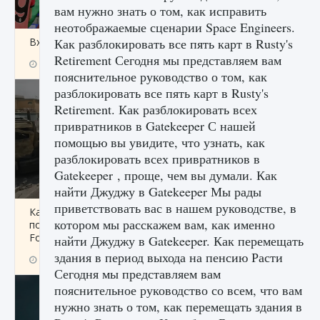
вам нужно знать о том, как исправить
неотображаемые сценарии Space Engineers.
Входят ли «Милан» и «Интер» в EA FC 25
Как разблокировать все пять карт в Rusty's
Retirement Сегодня мы представляем вам
9 августа 2024
2 064
0
1
пояснительное руководство о том, как
разблокировать все пять карт в Rusty's
Retirement. Как разблокировать всех
привратников в Gatekeeper С нашей
помощью вы увидите, что узнать, как
разблокировать всех привратников в
Gatekeeper , проще, чем вы думали. Как
найти Джуджу в Gatekeeper Мы рады
приветствовать вас в нашем руководстве, в
Как исправить текстовую ошибку
котором мы расскажем вам, как именно
пользовательского интерфейса Delta
Force Hawk Ops
найти Джуджу в Gatekeeper. Как перемещать
здания в период выхода на пенсию Расти
9 августа 2024
1 945
0
0
Сегодня мы представляем вам
пояснительное руководство со всем, что вам
нужно знать о том, как перемещать здания в