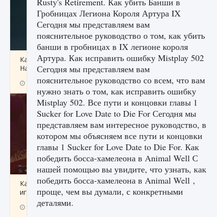
Rusty's Retirement. Как убить Банши в
Гробницах Легиона Короля Артура IX
Сегодня мы представляем вам
пояснительное руководство о том, как убить
банши в гробницах в IX легионе короля
Артура. Как исправить ошибку Mistplay 502
Как проверить статус сервера Delta Force
Сегодня мы представляем вам
Hawk Ops
пояснительное руководство со всем, что вам
9 августа 2024
1 286
0
0
нужно знать о том, как исправить ошибку
Mistplay 502. Все пути и концовки главы 1
Sucker for Love Date to Die For Сегодня мы
представляем вам интересное руководство, в
котором мы объясняем все пути и концовки
главы 1 Sucker for Love Date to Die For. Как
победить босса-хамелеона в Animal Well С
нашей помощью вы увидите, что узнать, как
победить босса-хамелеона в Animal Well ,
Как приручить существ джунглей Нари в
проще, чем вы думали, с конкретными
игре Creatures of Ava
деталями.
9 августа 2024
1 218
0
0