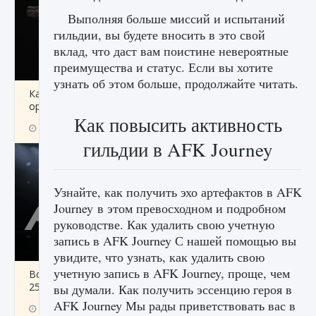
Выполняя больше миссий и испытаний
гильдии, вы будете вносить в это свой
вклад, что даст вам поистине невероятные
преимущества и статус. Если вы хотите
узнать об этом больше, продолжайте читать.
Как разблокировать чертеж счастливого
оружия в MW3 и Warzone
Как повысить активность
9 августа 2024
1 151
0
0
гильдии в AFK Journey
Узнайте, как получить эхо артефактов в AFK
Journey в этом превосходном и подробном
руководстве. Как удалить свою учетную
запись в AFK Journey С нашей помощью вы
увидите, что узнать, как удалить свою
учетную запись в AFK Journey, проще, чем
Все новые функции Ultimate Team в EA FC
25
вы думали. Как получить эссенцию героя в
AFK Journey Мы рады приветствовать вас в
9 августа 2024
1 297
0
0