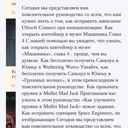
начать сохранение данных мира»
Сегодня мы представляем вам
9 августа 2024
2 711
0
0
пояснительное руководство со всем, что вам
нужно знать о том, как исправить зависание
Ubisoft Connect при инициализации. Как
открыть контейнер в музее Машиника Глава
4 С нашей помощью вы увидите, что узнать,
как открыть контейнер в музее
«Машиника», глава 4 , проще, чем вы
думали. Как бесплатно получить Саньхуа и
Юаньу в Wuthering Waves Узнайте, как
Все новые функции в режиме карьеры EA
бесплатно получить Саньхуа и Юаньу в
FC 25
«Грозовых волнах», в этом превосходном и
пояснительном руководстве. Как прокачать
9 августа 2024
2 096
0
2
оружие в Mullet Mad Jack Приглашаем вас
узнать в этом руководстве «Как улучшить
оружие в Mullet Mad Jack» новое задание.
Как исправить сценарии Space Engineers, не
отображающие Сегодня мы представляем
вам пояснительное руководство со всем, что