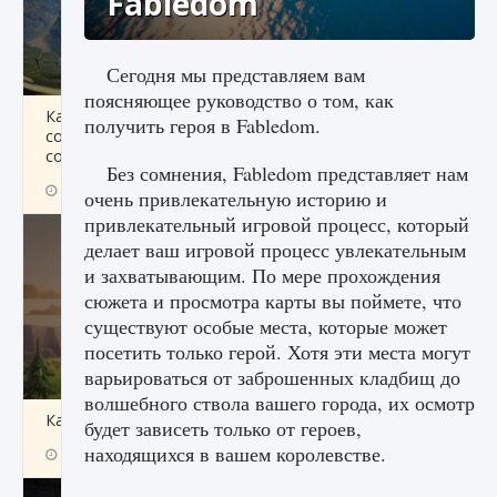
Fabledom
Сегодня мы представляем вам
поясняющее руководство о том, как
Как исправить ошибку Palworld «Идет
получить героя в Fabledom.
сохранение мира — Невозможно начать
сохранение данных мира»
Без сомнения, Fabledom представляет нам
9 августа 2024
2 511
0
0
очень привлекательную историю и
привлекательный игровой процесс, который
делает ваш игровой процесс увлекательным
и захватывающим. По мере прохождения
сюжета и просмотра карты вы поймете, что
существуют особые места, которые может
посетить только герой. Хотя эти места могут
варьироваться от заброшенных кладбищ до
волшебного ствола вашего города, их осмотр
Как заработать медали лиги Clash of Clans
будет зависеть только от героев,
находящихся в вашем королевстве.
9 августа 2024
2 599
0
1