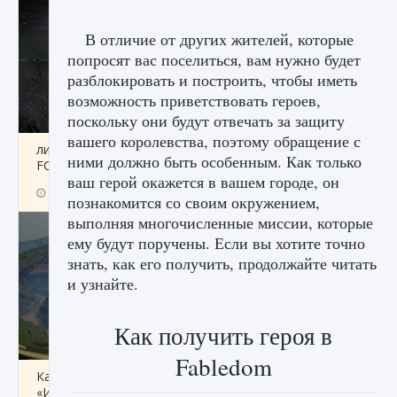
В отличие от других жителей, которые
попросят вас поселиться, вам нужно будет
разблокировать и построить, чтобы иметь
возможность приветствовать героев,
поскольку они будут отвечать за защиту
вашего королевства, поэтому обращение с
лицензии, лиги, команды и стадионы в EA
ними должно быть особенным. Как только
FC 25
ваш герой окажется в вашем городе, он
9 августа 2024
2 395
0
2
познакомится со своим окружением,
выполняя многочисленные миссии, которые
ему будут поручены. Если вы хотите точно
знать, как его получить, продолжайте читать
и узнайте.
Как получить героя в
Fabledom
Как исправить ошибку Palworld EPalworld
«Идет сохранение мира — Невозможно