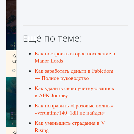
Ещё по теме:
Как построить второе поселение в
Как разблокировать заклинание Крист в
Manor Lords
Creatures of Ava
Как заработать деньги в Fabledom
9 августа 2024
1 393
0
0
— Полное руководство
Как удалить свою учетную запись
в AFK Journey
Как исправить «Грозовые волны»
«vcruntime140_1dll не найден»
Как уменьшить страдания в V
Rising
Как приручить существ из степей Тамура в