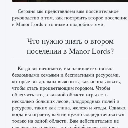
Сегодня мы представляем вам пояснительное
руководство о том, как построить второе поселение
в Manor Lords с точными подробностями.
Как исправить ошибку Palworld «Идет
сохранение мира — Невозможно начать
Что нужно знать о втором
сохранение данных мира»
поселении в Manor Lords?
9 августа 2024
2 511
0
0
Когда вы начинаете, вы начинаете с пятью
бездомными семьями и бесплатными ресурсами,
которые вы должны выяснить, как использовать,
чтобы стать процветающим городом. Чтобы
облегчить это, в каждой области игры есть
несколько больших лесов, плодородных полей и
ресурсов, таких как глина, железо и ягоды. Однако,
Как заработать медали лиги Clash of Clans
когда вы играете, вам не нужно сосредотачиваться
9 августа 2024
2 599
0
1
только на одной области. Вам действительно не
следует этого делать, по крайней мере, если вы