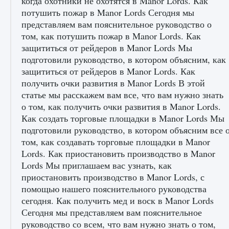
Как разблокировать заклинание Крист в
Creatures of Ava
9 августа 2024
1 393
0
0
Как приручить существ из степей Тамура в