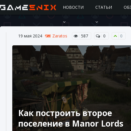
НОВОСТИ
СТАТЬИ
ОБ
19 мая 2024
Zaratos
587
0
0
Подробное руководство по получению
самоцветов Brawl Stars
10 августа 2024
2 685
0
1
Как построить второе
поселение в Manor Lords