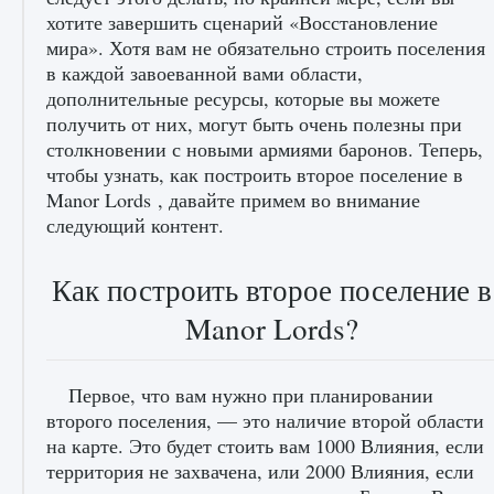
хотите завершить сценарий «Восстановление
мира». Хотя вам не обязательно строить поселения
в каждой завоеванной вами области,
дополнительные ресурсы, которые вы можете
получить от них, могут быть очень полезны при
столкновении с новыми армиями баронов. Теперь,
чтобы узнать, как построить второе поселение в
лицензии, лиги, команды и стадионы в EA
Manor Lords , давайте примем во внимание
FC 25
следующий контент.
9 августа 2024
2 395
0
2
Как построить второе поселение в
Manor Lords?
Первое, что вам нужно при планировании
второго поселения, — это наличие второй области
на карте. Это будет стоить вам 1000 Влияния, если
Как исправить ошибку Palworld EPalworld
территория не захвачена, или 2000 Влияния, если
«Идет сохранение мира — Невозможно