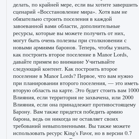
Как получить Thunder Egg в Stardew Valley
9 августа 2024
1 244
0
0
Как исправить неработающие награды For
Honor
9 августа 2024
1 205
0
0