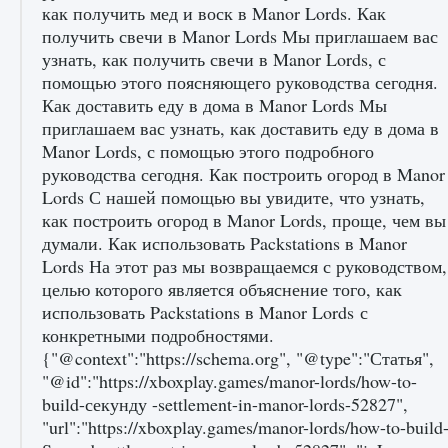
игре Creatures of Ava
9 августа 2024
1 164
0
0
Как исправить ошибку EA FC 25 beta,
которая не работает
9 августа 2024
1 370
0
0