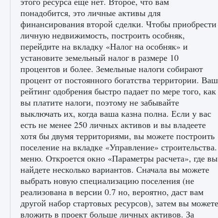
Как разблокировать чертеж счастливого
оружия в MW3 и Warzone
9 августа 2024
1 151
0
0
Все новые функции Ultimate Team в EA FC
25
9 августа 2024
1 297
0
0