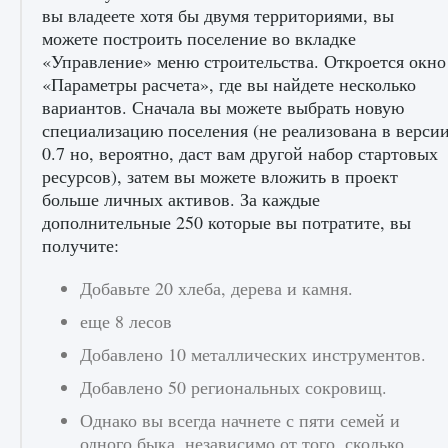
вы владеете хотя бы двумя территориями, вы
можете построить поселение во вкладке
Входят ли «Милан» и «Интер» в EA FC 25
«Управление» меню строительства. Откроется окно
«Параметры расчета», где вы найдете несколько
9 августа 2024
2 064
0
1
вариантов. Сначала вы можете выбрать новую
специализацию поселения (не реализована в верси
0.7 но, вероятно, даст вам другой набор стартовых
ресурсов), затем вы можете вложить в проект
больше личных активов. За каждые
дополнительные 250 которые вы потратите, вы
получите:
Добавьте 20 хлеба, дерева и камня.
Как исправить текстовую ошибку
пользовательского интерфейса Delta
еще 8 лесов
Force Hawk Ops
Добавлено 10 металлических инструментов.
9 августа 2024
1 945
0
0
Добавлено 50 региональных сокровищ.
Однако вы всегда начнете с пяти семей и
одного быка, независимо от того, сколько