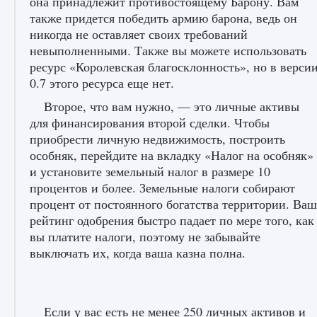
она принадлежит противостоящему Барону. Вам
начать сохранение данных мира»
также придется победить армию барона, ведь он
9 августа 2024
2 711
0
0
никогда не оставляет своих требований
невыполненными. Также вы можете использовать
ресурс «Королевская благосклонность», но в верси
0.7 этого ресурса еще нет.
Второе, что вам нужно, — это личные активы
для финансирования второй сделки. Чтобы
приобрести личную недвижимость, построить
особняк, перейдите на вкладку «Налог на особняк»
и установите земельный налог в размере 10
Все новые функции в режиме карьеры EA
процентов и более. Земельные налоги собирают
FC 25
процент от постоянного богатства территории. Ваш
9 августа 2024
2 096
0
2
рейтинг одобрения быстро падает по мере того, как
вы платите налоги, поэтому не забывайте
выключать их, когда ваша казна полна.
Если у вас есть не менее 250 личных активов и