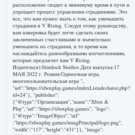
расположение сводит к минимуму время в пути и
упрощает процесс управления страданиями. Это
все, что вам нужно знать о том, как уменьшить
страдания в V Rising. Следуя этому руководству,
вам наверняка будет легче сделать своих
заключенных счастливыми и значительно
уменьшить их страдания, в то время как
наслаждайтесь разнообразными впечатлениями,
которые предлагает вам V Rising.
Издатель(и):Stunlock Studios Дата выпуска:17
МАЯ 2022 г. Режим:Одиночная игра,
многопользовательская игра ",
"url":"https://xboxplay.games/indexListadoAutor.php?
id=24"}, "publisher":
{"@type":"Организация","name":"Xbox &
Play","url":"https://xboxplay.games", "logo":
{"@type":"ImageObject","url"
:"https://xboxplay.games/imagPrincipal/logo.png",
"width":"117","height":"431"}}, "image":