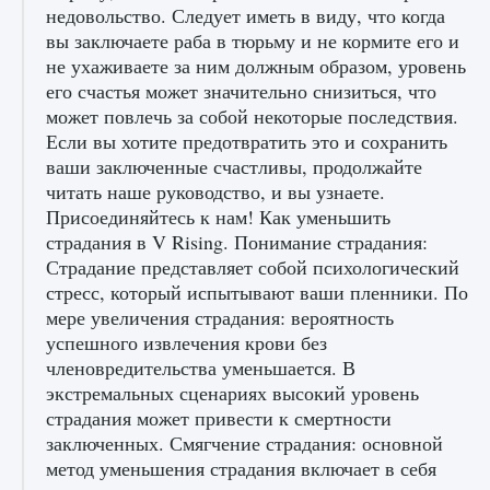
недовольство. Следует иметь в виду, что когда
вы заключаете раба в тюрьму и не кормите его и
не ухаживаете за ним должным образом, уровень
его счастья может значительно снизиться, что
может повлечь за собой некоторые последствия.
Если вы хотите предотвратить это и сохранить
Как разблокировать чертеж счастливого
ваши заключенные счастливы, продолжайте
оружия в MW3 и Warzone
читать наше руководство, и вы узнаете.
9 августа 2024
1 151
0
0
Присоединяйтесь к нам! Как уменьшить
страдания в V Rising. Понимание страдания:
Страдание представляет собой психологический
стресс, который испытывают ваши пленники. По
мере увеличения страдания: вероятность
успешного извлечения крови без
членовредительства уменьшается. В
экстремальных сценариях высокий уровень
страдания может привести к смертности
Все новые функции Ultimate Team в EA FC
заключенных. Смягчение страдания: основной
25
метод уменьшения страдания включает в себя
9 августа 2024
1 297
0
0