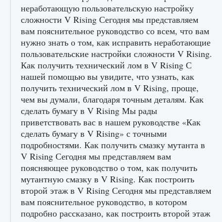
неработающую пользовательскую настройку
сложности V Rising Сегодня мы представляем
Входят ли «Милан» и «Интер» в EA FC 25
вам пояснительное руководство со всем, что вам
нужно знать о том, как исправить неработающие
9 августа 2024
2 064
0
1
пользовательские настройки сложности V Rising.
Как получить технический лом в V Rising С
нашей помощью вы увидите, что узнать, как
получить технический лом в V Rising, проще,
чем вы думали, благодаря точным деталям. Как
сделать бумагу в V Rising Мы рады
приветствовать вас в нашем руководстве «Как
сделать бумагу в V Rising» с точными
подробностями. Как получить смазку мутанта в
Как исправить текстовую ошибку
V Rising Сегодня мы представляем вам
пользовательского интерфейса Delta
Force Hawk Ops
поясняющее руководство о том, как получить
мутантную смазку в V Rising. Как построить
9 августа 2024
1 945
0
0
второй этаж в V Rising Сегодня мы представляем
вам пояснительное руководство, в котором
подробно рассказано, как построить второй этаж