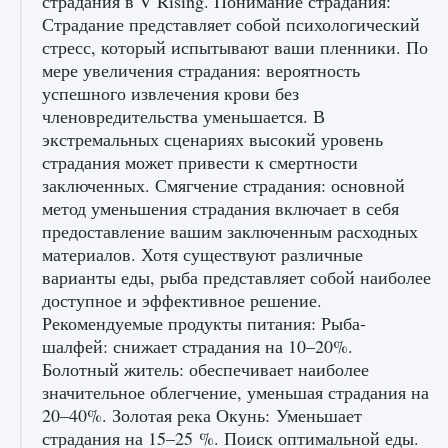
страдания в V Rising. Понимание страдания:
игре Creatures of Ava
Страдание представляет собой психологический
9 августа 2024
1 164
0
стресс, который испытывают ваши пленники. По
0
мере увеличения страдания: вероятность
успешного извлечения крови без
членовредительства уменьшается. В
экстремальных сценариях высокий уровень
страдания может привести к смертности
заключенных. Смягчение страдания: основной
метод уменьшения страдания включает в себя
предоставление вашим заключенным расходных
Как исправить ошибку EA FC 25 beta,
материалов. Хотя существуют различные
которая не работает
варианты еды, рыба представляет собой наиболее
доступное и эффективное решение.
9 августа 2024
1 370
0
0
Рекомендуемые продукты питания: Рыба-
шалфей: снижает страдания на 10–20%.
Болотный житель: обеспечивает наиболее
значительное облегчение, уменьшая страдания на
20–40%. Золотая река Окунь: Уменьшает
страдания на 15–25 %. Поиск оптимальной еды.