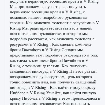
получить первичную эссенцию крови в V Rising
начать сохранение данных мира»
Мы приглашаем вас узнать, как получить
9 августа 2024
2 711
0
0
первичную эссенцию крови в V Rising, с
помощью нашего подробного руководства
сегодня. Как включить телепорт с ресурсами в V
Rising Мы рады приветствовать вас в нашем
пояснительном руководстве, в котором мы
подробно расскажем, как включить телепорт с
ресурсами в V Rising . Как сделать комплект
брони Dawnthorn в V Rising Сегодня мы
представляем вам подробное руководство о том,
Все новые функции в режиме карьеры EA
как сделать комплект брони Dawnthorn в V
FC 25
Rising с точными деталями. Как получить
9 августа 2024
2 096
0
священный виноград в V Rising На этот раз мы
2
возвращаемся с руководством, цель которого —
точно объяснить вам, как получить священный
виноград в V Rising . Как найти гнилую крысу
Нибблса в V Rising Узнайте, как найти гнилую
крысу Нибблса в V Rising в этом превосходном и
пояснительном руководстве. Как исправить