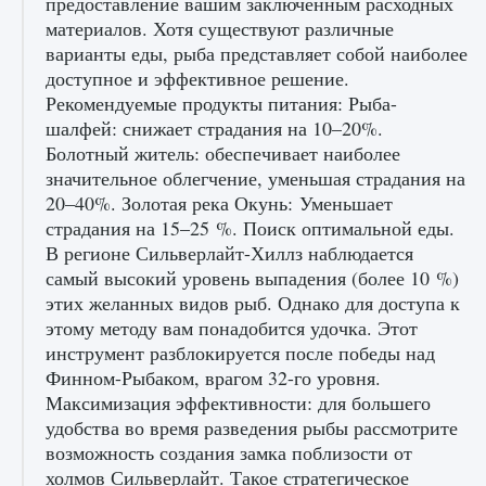
предоставление вашим заключенным расходных
материалов. Хотя существуют различные
варианты еды, рыба представляет собой наиболее
доступное и эффективное решение.
Рекомендуемые продукты питания: Рыба-
шалфей: снижает страдания на 10–20%.
Болотный житель: обеспечивает наиболее
значительное облегчение, уменьшая страдания на
20–40%. Золотая река Окунь: Уменьшает
Как включить чат в Fortnite
страдания на 15–25 %. Поиск оптимальной еды.
9 августа 2024
1 335
0
0
В регионе Сильверлайт-Хиллз наблюдается
самый высокий уровень выпадения (более 10 %)
этих желанных видов рыб. Однако для доступа к
этому методу вам понадобится удочка. Этот
инструмент разблокируется после победы над
Финном-Рыбаком, врагом 32-го уровня.
Максимизация эффективности: для большего
удобства во время разведения рыбы рассмотрите
возможность создания замка поблизости от
холмов Сильверлайт. Такое стратегическое