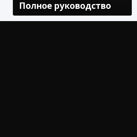
Полное руководство
Мы приглашаем вас узнать, какая загрузка
RAM-9 является лучшей для 3-го сезона Modern
Warfare 3 посмотрим.
Что нужно знать о лучшей
комплектации RAM-9 для 3-го
сезона Modern Warfare 3?
RAM-9 становится одним из лучших
пистолетов-пулеметов в Modern Warfare 3
доминируя в ближнем бою благодаря
невероятной скорострельности. Прежде чем вы
попробуете это сами, вот лучшие способы
получить RAM-9 в этом сезоне 3. В Modern