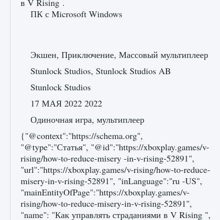
в V Rising .
ПК с Microsoft Windows
Экшен, Приключение, Массовый мультиплеер
Как проверить статус сервера Delta Force
Hawk Ops
Stunlock Studios, Stunlock Studios AB
9 августа 2024
1 286
0
0
Stunlock Studios
17 МАЯ 2022 2022
Одиночная игра, мультиплеер
{"@context":"https://schema.org",
"@type":"Статья", "@id":"https://xboxplay.games/v-
rising/how-to-reduce-misery -in-v-rising-52891",
"url":"https://xboxplay.games/v-rising/how-to-reduce-
misery-in-v-rising-52891", "inLanguage":"ru -US",
Как приручить существ джунглей Нари в
"mainEntityOfPage":"https://xboxplay.games/v-
игре Creatures of Ava
rising/how-to-reduce-misery-in-v-rising-52891",
9 августа 2024
1 218
0
0
"name": "Как управлять страданиями в V Rising ",