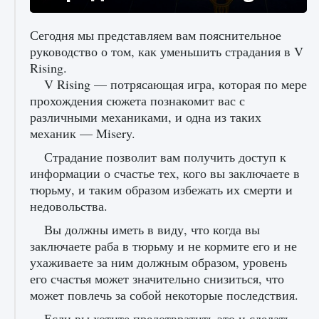
Сегодня мы представляем вам пояснительное
руководство о том, как уменьшить страдания в V
Rising.
Как исправить ошибку Palworld «Идет
V Rising — потрясающая игра, которая по мере
сохранение мира — Невозможно начать
прохождения сюжета познакомит вас с
сохранение данных мира»
различными механиками, и одна из таких
9 августа 2024
2 511
0
0
механик — Misery.
Страдание позволит вам получить доступ к
информации о счастье тех, кого вы заключаете в
тюрьму, и таким образом избежать их смерти и
недовольства.
Вы должны иметь в виду, что когда вы
заключаете раба в тюрьму и не кормите его и не
ухаживаете за ним должным образом, уровень
Как заработать медали лиги Clash of Clans
его счастья может значительно снизиться, что
9 августа 2024
2 599
0
1
может повлечь за собой некоторые последствия.
Если вы хотите предотвратить это и сделать