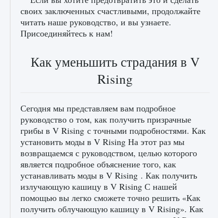
своих заключенных счастливыми, продолжайте
читать наше руководство, и вы узнаете.
Присоединяйтесь к нам!
Как уменьшить страдания в V
Rising
лицензии, лиги, команды и стадионы в EA
FC 25
9 августа 2024
2 395
0
2
Сегодня мы представляем вам подробное
руководство о том, как получить призрачные
грибы в V Rising с точными подробностями. Как
установить моды в V Rising На этот раз мы
возвращаемся с руководством, целью которого
является подробное объяснение того, как
устанавливать моды в V Rising . Как получить
излучающую кашицу в V Rising С нашей
помощью вы легко сможете точно решить «Как
Как исправить ошибку Palworld EPalworld
получить облучающую кашицу в V Rising». Как
«Идет сохранение мира — Невозможно