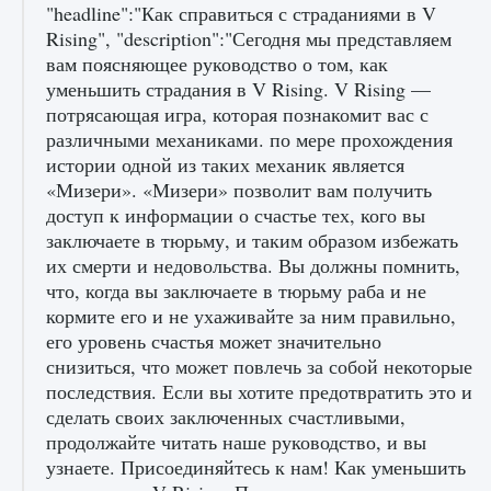
"headline":"Как справиться с страданиями в V
Rising", "description":"Сегодня мы представляем
вам поясняющее руководство о том, как
уменьшить страдания в V Rising. V Rising —
потрясающая игра, которая познакомит вас с
различными механиками. по мере прохождения
истории одной из таких механик является
«Мизери». «Мизери» позволит вам получить
Как разблокировать заклинание Крист в
доступ к информации о счастье тех, кого вы
Creatures of Ava
заключаете в тюрьму, и таким образом избежать
9 августа 2024
1 393
0
0
их смерти и недовольства. Вы должны помнить,
что, когда вы заключаете в тюрьму раба и не
кормите его и не ухаживайте за ним правильно,
его уровень счастья может значительно
снизиться, что может повлечь за собой некоторые
последствия. Если вы хотите предотвратить это и
сделать своих заключенных счастливыми,
продолжайте читать наше руководство, и вы
узнаете. Присоединяйтесь к нам! Как уменьшить
Как приручить существ из степей Тамура в