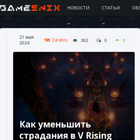
НОВОСТИ
СТАТЬИ
ОБ
21 мая
Zaratos
362
0
0
2024
Подробное руководство по получению
самоцветов Brawl Stars
10 августа 2024
2 685
0
1
Как уменьшить
страдания в V Rising