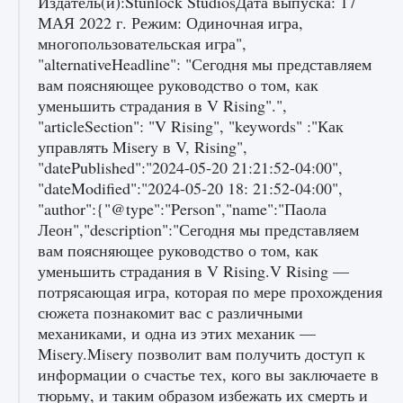
Издатель(и):Stunlock StudiosДата выпуска: 17
МАЯ 2022 г. Режим: Одиночная игра,
многопользовательская игра",
"alternativeHeadline": "Сегодня мы представляем
Как получить Thunder Egg в Stardew Valley
вам поясняющее руководство о том, как
уменьшить страдания в V Rising".",
9 августа 2024
1 244
0
0
"articleSection": "V Rising", "keywords" :"Как
управлять Misery в V, Rising",
"datePublished":"2024-05-20 21:21:52-04:00",
"dateModified":"2024-05-20 18: 21:52-04:00",
"author":{"@type":"Person","name":"Паола
Леон","description":"Сегодня мы представляем
вам поясняющее руководство о том, как
уменьшить страдания в V Rising.V Rising —
потрясающая игра, которая по мере прохождения
Как исправить неработающие награды For
Honor
сюжета познакомит вас с различными
механиками, и одна из этих механик —
9 августа 2024
1 205
0
0
Misery.Misery позволит вам получить доступ к
информации о счастье тех, кого вы заключаете в
тюрьму, и таким образом избежать их смерть и