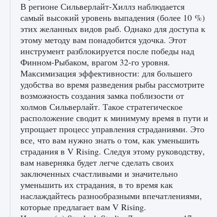
В регионе Сильверлайт-Хиллз наблюдается
самый высокий уровень выпадения (более 10 %)
этих желанных видов рыб. Однако для доступа к
Как создавать предметы в Creatures of Ava
этому методу вам понадобится удочка. Этот
9 августа 2024
1 266
0
0
инструмент разблокируется после победы над
Финном-Рыбаком, врагом 32-го уровня.
Максимизация эффективности: для большего
удобства во время разведения рыбы рассмотрите
возможность создания замка поблизости от
холмов Сильверлайт. Такое стратегическое
расположение сводит к минимуму время в пути и
упрощает процесс управления страданиями. Это
все, что вам нужно знать о том, как уменьшить
Как найти Гробницу Изгоев в Diablo 4
страдания в V Rising. Следуя этому руководству,
9 августа 2024
1 337
0
0
вам наверняка будет легче сделать своих
заключенных счастливыми и значительно
уменьшить их страдания, в то время как
наслаждайтесь разнообразными впечатлениями,
которые предлагает вам V Rising.