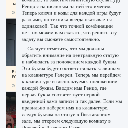
начать сохранение данных мира»
Ренцо с написанным на ней его именем.
Теперь ключи и коды для каждой игры будут
9 августа 2024
2 711
0
0
разными, но техника всегда оказывается
одинаковой. Так что точной комбинации
нет, но можем вам сказать, что решить эту
задачу вы сможете самостоятельно.
Следует отметить, что мы должны
обратить внимание на центральную статую
и наблюдать за положением каждой буквы.
Эти буквы будут соответствовать клавишам
Все новые функции в режиме карьеры EA
на клавиатуре Галереи. Теперь мы перейдем
FC 25
к клавиатуре и воспользуемся положением
9 августа 2024
2 096
0
2
каждой буквы. Вводим имя Ренцо, где
первая буква соответствует первой
введенной вами записи и так далее. Если мы
правильно наберем имя на клавиатуре,
следуя буквам на статуе в Выставочном
зале, мы откроем следующую комнату в
Лорелей и Лазерном Глазе.