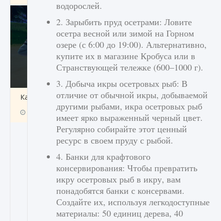
водорослей.
2. Зарыбить пруд осетрами: Ловите
осетра весной или зимой на Горном
озере (с 6:00 до 19:00). Альтернативно,
купите их в магазине Кробуса или в
Странствующей тележке (600–1000 г).
3. Добыча икры осетровых рыб: В
отличие от обычной икры, добываемой
Как включить чат в Fortnite
другими рыбами, икра осетровых рыб
9 августа 2024
1 335
0
0
имеет ярко выраженный черный цвет.
Регулярно собирайте этот ценный
ресурс в своем пруду с рыбой.
4. Банки для крафтового
консервирования: Чтобы превратить
икру осетровых рыб в икру, вам
понадобятся банки с консервами.
Создайте их, используя легкодоступные
материалы: 50 единиц дерева, 40