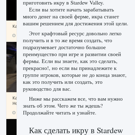
приготовить икру в Stardew Valley.
Если вы хотите начать зарабатывать
много денег на своей ферме, икра станет
вашим решением для достижения этой цели.
Как получить Thunder Egg в Stardew Valley
Этот крафтовый ресурс довольно легко
9 августа 2024
1 244
0
0
получить и в то же время создать, что
подразумевает достаточно большое
преимущество при игре и развитии своей
фермы. Если вы знаете, как это сделать,
прекрасно!, но если вы принадлежите к
группе игроков, которые не до конца знают,
как это получить или создать, это
руководство для вас.
Как исправить неработающие награды For
Ниже мы расскажем все, что вам нужно
Honor
знать об этом. Чего же ты ждешь?
Продолжайте читать и узнайте.
9 августа 2024
1 205
0
0
Как сделать икру в Stardew