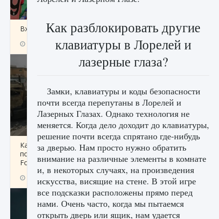
Как разблокировать другие
Входят ли «Милан» и «Интер» в EA FC 25
клавиатуры в Лорелей и
9 августа 2024
2 064
0
1
лазерные глаза?
Замки, клавиатуры и коды безопасности
почти всегда перепутаны в Лорелей и
Лазерных Глазах. Однако технология не
меняется. Когда дело доходит до клавиатуры,
решение почти всегда спрятано где-нибудь
Как исправить текстовую ошибку
за дверью. Нам просто нужно обратить
пользовательского интерфейса Delta
внимание на различные элементы в комнате
Force Hawk Ops
и, в некоторых случаях, на произведения
9 августа 2024
1 945
0
0
искусства, висящие на стене. В этой игре
все подсказки расположены прямо перед
нами. Очень часто, когда мы пытаемся
открыть дверь или ящик, нам удается