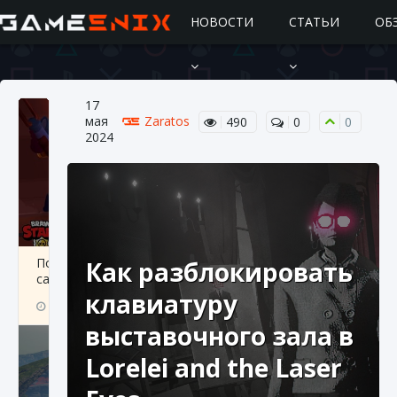
НОВОСТИ
СТАТЬИ
ОБ
17
мая
Zaratos
490
0
0
2024
Подробное руководство по получению
Как разблокировать
самоцветов Brawl Stars
клавиатуру
10 августа 2024
2 685
0
1
выставочного зала в
Lorelei and the Laser