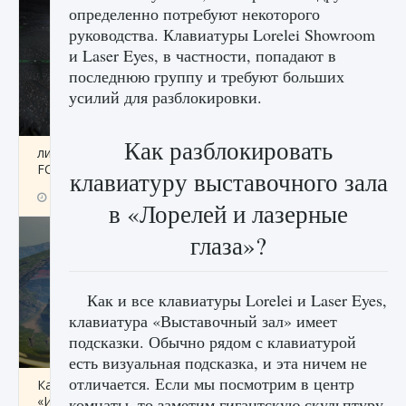
определенно потребуют некоторого
руководства. Клавиатуры Lorelei Showroom
и Laser Eyes, в частности, попадают в
последнюю группу и требуют больших
усилий для разблокировки.
Как разблокировать
лицензии, лиги, команды и стадионы в EA
FC 25
клавиатуру выставочного зала
9 августа 2024
2 395
0
2
в «Лорелей и лазерные
глаза»?
Как и все клавиатуры Lorelei и Laser Eyes,
клавиатура «Выставочный зал» имеет
подсказки. Обычно рядом с клавиатурой
есть визуальная подсказка, и эта ничем не
отличается. Если мы посмотрим в центр
Как исправить ошибку Palworld EPalworld
«Идет сохранение мира — Невозможно
комнаты, то заметим гигантскую скульптуру