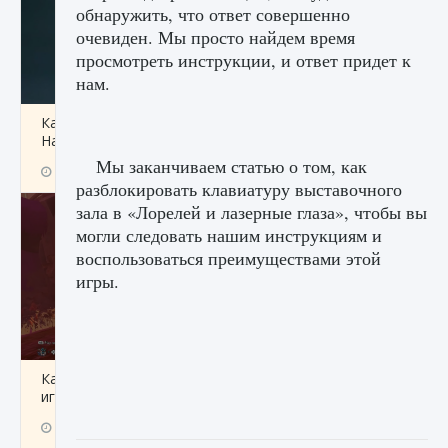
обнаружить, что ответ совершенно
очевиден. Мы просто найдем время
просмотреть инструкции, и ответ придет к
нам.
Как проверить статус сервера Delta Force
Hawk Ops
Мы заканчиваем статью о том, как
9 августа 2024
1 286
0
0
разблокировать клавиатуру выставочного
зала в «Лорелей и лазерные глаза», чтобы вы
могли следовать нашим инструкциям и
воспользоваться преимуществами этой
игры.
Как приручить существ джунглей Нари в
игре Creatures of Ava
9 августа 2024
1 218
0
0