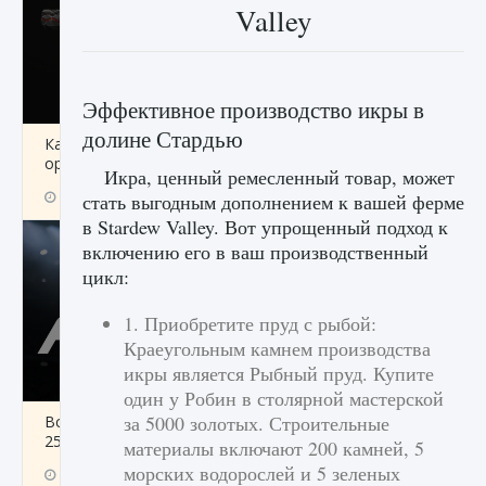
Valley
Эффективное производство икры в
долине Стардью
Как разблокировать чертеж счастливого
оружия в MW3 и Warzone
Икра, ценный ремесленный товар, может
9 августа 2024
1 151
0
0
стать выгодным дополнением к вашей ферме
в Stardew Valley. Вот упрощенный подход к
включению его в ваш производственный
цикл:
1. Приобретите пруд с рыбой:
Краеугольным камнем производства
икры является Рыбный пруд. Купите
один у Робин в столярной мастерской
за 5000 золотых. Строительные
Все новые функции Ultimate Team в EA FC
25
материалы включают 200 камней, 5
морских водорослей и 5 зеленых
9 августа 2024
1 297
0
0