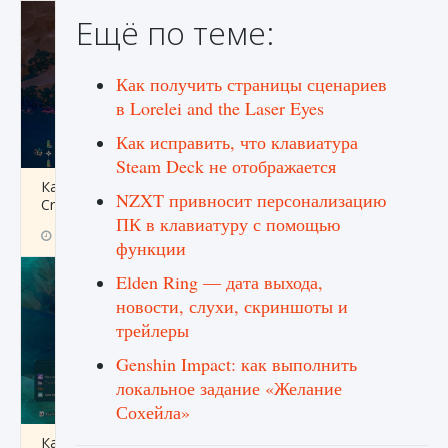
Ещё по теме:
Как получить страницы сценариев
в Lorelei and the Laser Eyes
Как исправить, что клавиатура
Steam Deck не отображается
Как разблокировать заклинание Крист в
NZXT привносит персонализацию
Creatures of Ava
ПК в клавиатуру с помощью
9 августа 2024
1 393
0
0
функции
Elden Ring — дата выхода,
новости, слухи, скриншоты и
трейлеры
Genshin Impact: как выполнить
локальное задание «Желание
Сохейла»
Как приручить существ из степей Тамура в