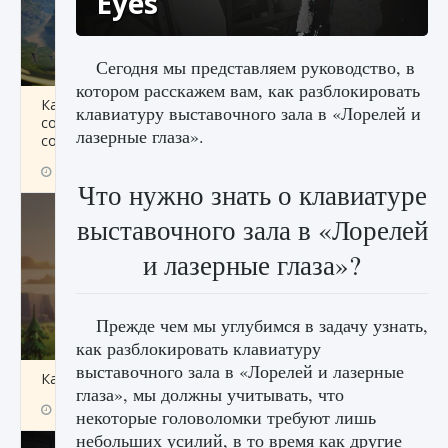
Eyes
Сегодня мы представляем руководство, в
котором расскажем вам, как разблокировать
Как исправить ошибку Palworld «Идет
клавиатуру выставочного зала в «Лорелей и
сохранение мира — Невозможно начать
лазерные глаза».
сохранение данных мира»
9 августа 2024
2 511
0
0
Что нужно знать о клавиатуре
выставочного зала в «Лорелей
и лазерные глаза»?
Прежде чем мы углубимся в задачу узнать,
как разблокировать клавиатуру
выставочного зала в «Лорелей и лазерные
Как заработать медали лиги Clash of Clans
глаза», мы должны учитывать, что
9 августа 2024
2 599
0
1
некоторые головоломки требуют лишь
небольших усилий, в то время как другие