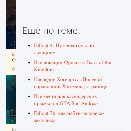
Ещё по теме:
Fallout 4: Путеводитель по
локациям
Как разблокировать заклинание Крист в
Creatures of Ava
Все локации Фрокса в Tears of the
Kingdom
9 августа 2024
1 393
0
0
Наследие Хогвартса: Полевой
справочник Хогсмида, страницы
Все места для каскадерских
прыжков в GTA San Andreas
Fallout 76: как найти человека-
мотылька
Как приручить существ из степей Тамура в