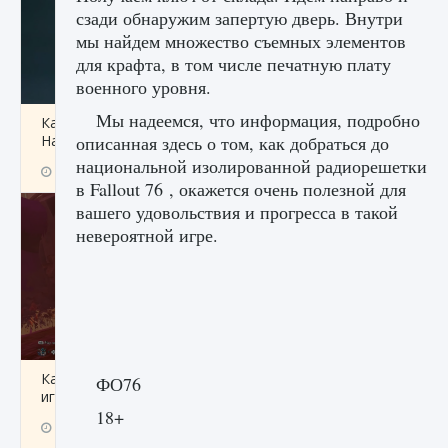
сзади обнаружим запертую дверь. Внутри
мы найдем множество съемных элементов
для крафта, в том числе печатную плату
военного уровня.
Мы надеемся, что информация, подробно
Как проверить статус сервера Delta Force
Hawk Ops
описанная здесь о том, как добраться до
национальной изолированной радиорешетки
9 августа 2024
1 286
0
0
в Fallout 76 , окажется очень полезной для
вашего удовольствия и прогресса в такой
невероятной игре.
Как приручить существ джунглей Нари в
ФО76
игре Creatures of Ava
18+
9 августа 2024
1 218
0
0