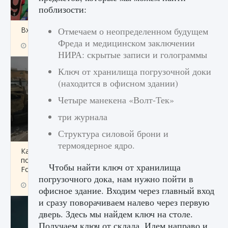
поблизости:
Входят ли «Милан» и «Интер» в EA FC 25
Отмечаем о неопределенном будущем
Фреда и медицинском заключении
9 августа 2024
2 064
0
1
НИРА: скрытые записи и голограммы
Ключ от хранилища погрузочной доки
(находится в офисном здании)
Четыре манекена «Волт-Тек»
три журнала
Структура силовой брони и
термоядерное ядро.
Как исправить текстовую ошибку
пользовательского интерфейса Delta
Чтобы найти ключ от хранилища
Force Hawk Ops
погрузочного дока, нам нужно пойти в
9 августа 2024
1 945
0
0
офисное здание. Входим через главный вход
и сразу поворачиваем налево через первую
дверь. Здесь мы найдем ключ на столе.
Получаем ключ от склада. Идем направо и