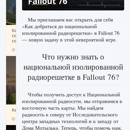
Fallout 76
Мы приглашаем вас открыть для себя
«Как добраться до национальной
Как исправить ошибку Palworld «Идет
изолированной радиорешетки» в Fallout 76
сохранение мира — Невозможно начать
— новую задачу в этой невероятной игре.
сохранение данных мира»
9 августа 2024
2 511
0
0
Что нужно знать о
национальной изолированной
радиорешетке в Fallout 76?
Чтобы получить доступ к Национальной
изолированной радиосети, мы отправимся в
восточную часть карты. Мы найдем
Как заработать медали лиги Clash of Clans
радиосеть к северу от Исследовательского
9 августа 2024
2 599
0
1
центра западных технологий и к западу от
Дома Мотылька. Теперь, чтобы помочь нам,