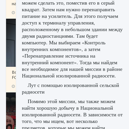
можем сделать это, поместив его в серый
начать сохранение данных мира»
квадрат. Затем нам нужно перенаправить
9 августа 2024
2 711
0
0
питание на усилитель. Для этого получаем
доступ к терминалу управления,
расположенному в небольшом здании между
двумя радиостанциями. Там будет
компьютер. Мы выбираем «Контроль
внутренних компонентов», а затем
«Перенаправление источника на
внутренний компонент». Тогда мы найдем
все необходимое для нашей миссии в районе
Все новые функции в режиме карьеры EA
Национальной изолированной радиосети.
FC 25
Лут с помощью изолированной сельской
9 августа 2024
2 096
0
2
радиосети
Помимо этой миссии, мы также можем
найти хорошую добычу в Национальной
изолированной радиосети. В зависимости от
того, что мы ищем, вот несколько
предметов, которые мы можем найти