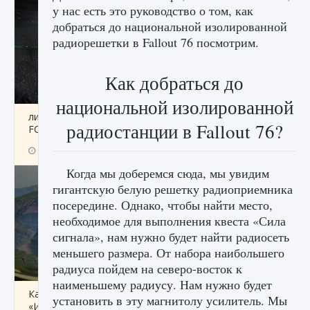
у нас есть это руководство о том, как
добраться до национальной изолированной
радиорешетки в Fallout 76 посмотрим.
Как добраться до
национальной изолированной
лицензии, лиги, команды и стадионы в EA
радиостанции в Fallout 76?
FC 25
9 августа 2024
2 395
0
2
Когда мы доберемся сюда, мы увидим
гигантскую белую решетку радиоприемника
посередине. Однако, чтобы найти место,
необходимое для выполнения квеста «Сила
сигнала», нам нужно будет найти радиосеть
меньшего размера. От набора наибольшего
радиуса пойдем на северо-восток к
наименьшему радиусу. Нам нужно будет
Как исправить ошибку Palworld EPalworld
установить в эту магнитолу усилитель. Мы
«Идет сохранение мира — Невозможно