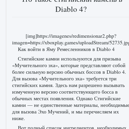
Diablo 4?
[img]https://imagenes/redimensionar2.php?
Как разблокировать чертеж счастливого
imagen=https://xboxplay.games/uploadStream/52735.
оружия в MW3 и Warzone
Как войти в Яму Ремесленников в Diablo 4
9 августа 2024
1 151
0
0
Стигийские камни используются для призыва
«Мучительного эха», которые представляют собой
более сильную версию обычных боссов в Diablo 4.
Для вызова «Мучительного эха» требуется три
стигийских камня. Здесь нам разрешено вызывать
измученную версию соответствующего босса в
обычных местах появления. Однако Стигийские
камни — не единственные материалы, необходимы
для вызова Эхо Мучений, и мы перечисляем их
Все новые функции Ultimate Team в EA FC
25
ниже.
9 августа 2024
1 297
0
0
Вот полный список ингредиентов, необходимых