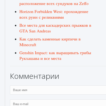
расположение всех сундуков на Zeffo
Horizon Forbidden West: прохождение
всех руин с реликвиями
Все места для каскадерских прыжков в
GTA San Andreas
Как сделать каменные кирпичи в
Minecraft
Как разблокировать заклинание Крист в
Creatures of Ava
Genshin Impact: как выращивать грибы
9 августа 2024
1 393
0
0
Рукхашава и все места
Комментарии
Как приручить существ из степей Тамура в