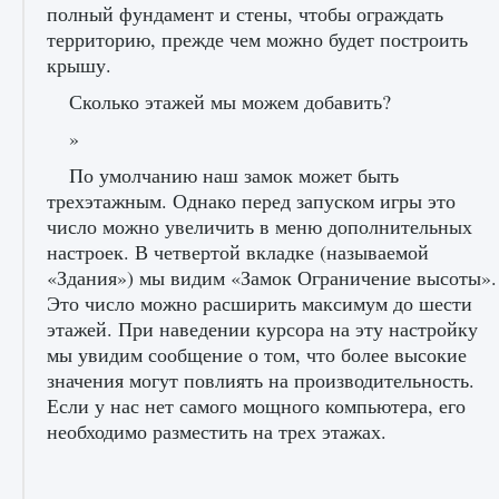
полный фундамент и стены, чтобы ограждать
территорию, прежде чем можно будет построить
крышу.
Входят ли «Милан» и «Интер» в EA FC 25
Сколько этажей мы можем добавить?
9 августа 2024
2 064
0
1
»
По умолчанию наш замок может быть
трехэтажным. Однако перед запуском игры это
число можно увеличить в меню дополнительных
настроек. В четвертой вкладке (называемой
«Здания») мы видим «Замок Ограничение высоты».
Это число можно расширить максимум до шести
этажей. При наведении курсора на эту настройку
Как исправить текстовую ошибку
пользовательского интерфейса Delta
мы увидим сообщение о том, что более высокие
Force Hawk Ops
значения могут повлиять на производительность.
Если у нас нет самого мощного компьютера, его
9 августа 2024
1 945
0
0
необходимо разместить на трех этажах.