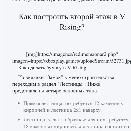
Как построить второй этаж в V
Rising?
лицензии, лиги, команды и стадионы в EA
[img]https://imagenes/redimensionar2.php?
FC 25
imagen=https://xboxplay.games/uploadStream/52731.
9 августа 2024
2 395
0
2
Как сделать бумагу в V Rising
Из вкладки "Замок" в меню строительства
переходим в раздел "Лестницы". Ниже
представлены четыре основных типа.
Прямая лестница: потребуется 12 каменных
кирпичей и лестница 2х1 наверху
Лестница слева Г-образная: для них требуется
Как исправить ошибку Palworld EPalworld
18 каменных кирпичей, а лестница состоит из
«Идет сохранение мира — Невозможно