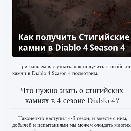
Как создавать предметы в Creatures of Ava
9 августа 2024
1 266
0
0
Как получить Стигийские
камни в Diablo 4 Season 4
Приглашаем вас узнать, как получить стигийски
камни в Diablo 4 Season 4 посмотрим.
Как найти Гробницу Изгоев в Diablo 4
Что нужно знать о стигийских
9 августа 2024
1 337
0
0
камнях в 4 сезоне Diablo 4?
Наконец-то наступил 4-й сезон, и вместе с ним,
добычей и испытаниями мы можем ожидать многих