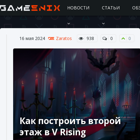
НОВОСТИ
СТАТЬИ
ОБ
16 мая 2024
Zaratos
938
0
0
Подробное руководство по получению
самоцветов Brawl Stars
10 августа 2024
2 685
0
1
Как построить второй
этаж в V Rising