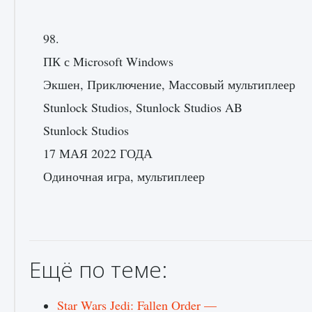
98.
ПК с Microsoft Windows
Экшен, Приключение, Массовый мультиплеер
Как проверить статус сервера Delta Force
Hawk Ops
Stunlock Studios, Stunlock Studios AB
9 августа 2024
1 286
0
0
Stunlock Studios
17 МАЯ 2022 ГОДА
Одиночная игра, мультиплеер
Ещё по теме:
Как приручить существ джунглей Нари в
игре Creatures of Ava
9 августа 2024
1 218
0
0
Star Wars Jedi: Fallen Order —