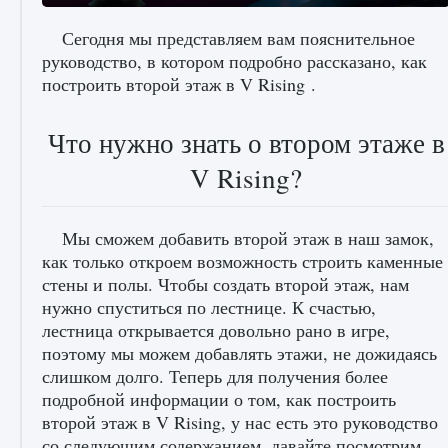
Сегодня мы представляем вам пояснительное
руководство, в котором подробно рассказано, как
построить второй этаж в V Rising .
Как исправить ошибку Palworld «Идет
сохранение мира — Невозможно начать
Что нужно знать о втором этаже в
сохранение данных мира»
V Rising?
9 августа 2024
2 511
0
0
Мы сможем добавить второй этаж в наш замок,
как только откроем возможность строить каменные
стены и полы. Чтобы создать второй этаж, нам
нужно спуститься по лестнице. К счастью,
лестница открывается довольно рано в игре,
поэтому мы можем добавлять этажи, не дожидаясь
слишком долго. Теперь для получения более
Как заработать медали лиги Clash of Clans
подробной информации о том, как построить
9 августа 2024
2 599
0
1
второй этаж в V Rising, у нас есть это руководство
со следующим содержанием, давайте посмотрим.