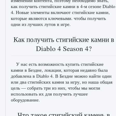
изменений контента, поэтому необходимо знать,
как получить стигийские камни в 4-м сезоне Diablo
4. Новые элементы включают стигийские камни,
которые являются ключевыми. чтобы получить
Как получить Thunder Egg в Stardew Valley
одни из лучших лутов в игре.
9 августа 2024
1 244
0
0
Как получить стигийские камни в
Diablo 4 Season 4?
У нас есть возможность купить стигийские
камни в Бездне, локации, которая недавно была
добавлена ​​в Diablo 4. В Бездне можно найти один
или два стигийских камня за игру, но наша общая
Как исправить неработающие награды For
цель — собрать три из них, чтобы мы могли
Honor
использовать их для получить лучшее
9 августа 2024
1 205
0
0
оборудование.
Что такое стигийский камень в