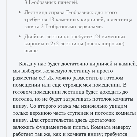
3 L-образных панелей.
начать сохранение данных мира»
Лестница справа Г-образная: для этого
9 августа 2024
2 711
0
0
требуется 18 каменных кирпичей, а лестница
занята 3 Г-образными зеркалами.
Двойная лестница: требуется 24 каменных
кирпича и 2x2 лестницы (очень широкие)
выше
Когда у нас будет достаточно кирпичей и камней
мы выберем желаемую лестницу и просто
Все новые функции в режиме карьеры EA
разместим ее! Их можно разместить в готовом
FC 25
помещении или еще строящемся помещении. В
готовом помещении лестница будет доходить до
9 августа 2024
2 096
0
2
потолка, но не будет затрагивать потолок комнаты
внизу. Со второго этажа мы изначально увидим
только верхнюю часть ступенек и потолок комнаты
внизу. Для строительства здесь достаточно
заложить фундаментные плиты. Комната наверху
работает так же, как и комната внизу; требуется