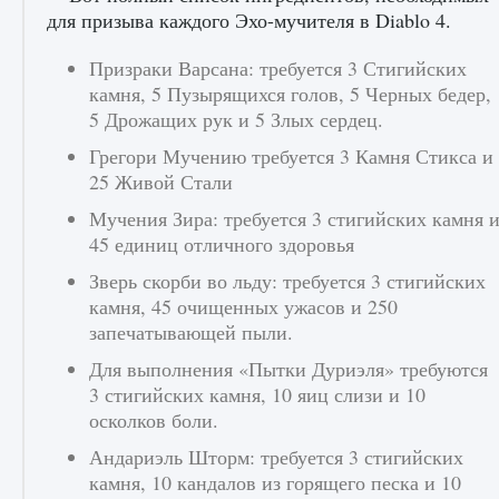
для призыва каждого Эхо-мучителя в Diablo 4.
Призраки Варсана: требуется 3 Стигийских
камня, 5 Пузырящихся голов, 5 Черных бедер,
5 Дрожащих рук и 5 Злых сердец.
Грегори Мучению требуется 3 Камня Стикса и
25 Живой Стали
Мучения Зира: требуется 3 стигийских камня 
Как включить чат в Fortnite
45 единиц отличного здоровья
9 августа 2024
1 335
0
0
Зверь скорби во льду: требуется 3 стигийских
камня, 45 очищенных ужасов и 250
запечатывающей пыли.
Для выполнения «Пытки Дуриэля» требуются
3 стигийских камня, 10 яиц слизи и 10
осколков боли.
Андариэль Шторм: требуется 3 стигийских
камня, 10 кандалов из горящего песка и 10