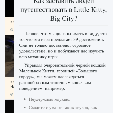
Как заставить людей
путешествовать в Little Kitty,
Big City?
Как получить Thunder Egg в Stardew Valley
9 августа 2024
1 244
0
0
Первое, что мы должны иметь в виду, это
то, что эта игра предлагает 39 достижений.
Они не только доставляют огромное
удовольствие, но и побуждают нас изучить
всю механику игры.
Управляя очаровательной черной кошкой
Маленькой Китти, героиней «Большого
города», мы можем наслаждаться
разнообразным типичным кошачьим
Как исправить неработающие награды For
Honor
поведением, например:
9 августа 2024
1 205
0
0
Неудержимо мяукаю.
Сходите с ума от таких звуков, как