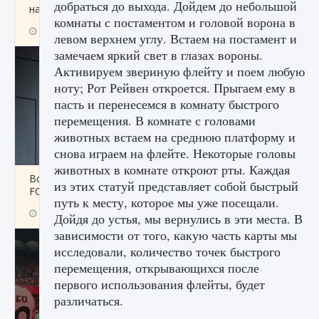
добраться до выхода. Дойдем до небольшой
начать сохранение данных мира»
комнаты с постаментом и головой ворона в
9 августа 2024
2 711
0
0
левом верхнем углу. Встаем на постамент и
замечаем яркий свет в глазах вороны.
Активируем звериную флейту и поем любую
ноту; Рот Рейвен откроется. Прыгаем ему в
пасть и перенесемся в комнату быстрого
перемещения. В комнате с головами
животных встаем на среднюю платформу и
снова играем на флейте. Некоторые головы
животных в комнате откроют рты. Каждая
Все новые функции в режиме карьеры EA
из этих статуй представляет собой быстрый
FC 25
путь к месту, которое мы уже посещали.
9 августа 2024
2 096
0
2
Дойдя до устья, мы вернулись в эти места. В
зависимости от того, какую часть карты мы
исследовали, количество точек быстрого
перемещения, открывающихся после
первого использования флейты, будет
различаться.