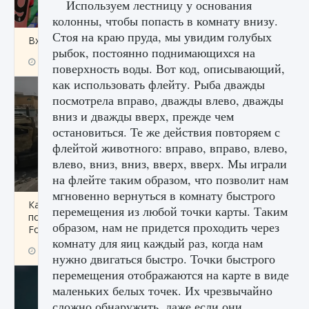
Используем лестницу у основания
колонны, чтобы попасть в комнату внизу.
Стоя на краю пруда, мы увидим голубых
Входят ли «Милан» и «Интер» в EA FC 25
рыбок, постоянно поднимающихся на
9 августа 2024
2 064
0
1
поверхность воды. Вот код, описывающий,
как использовать флейту. Рыба дважды
посмотрела вправо, дважды влево, дважды
вниз и дважды вверх, прежде чем
остановиться. Те же действия повторяем с
флейтой животного: вправо, вправо, влево,
влево, вниз, вниз, вверх, вверх. Мы играли
на флейте таким образом, что позволит нам
мгновенно вернуться в комнату быстрого
Как исправить текстовую ошибку
перемещения из любой точки карты. Таким
пользовательского интерфейса Delta
образом, нам не придется проходить через
Force Hawk Ops
комнату для яиц каждый раз, когда нам
9 августа 2024
1 945
0
0
нужно двигаться быстро. Точки быстрого
перемещения отображаются на карте в виде
маленьких белых точек. Их чрезвычайно
сложно обнаружить, даже если они