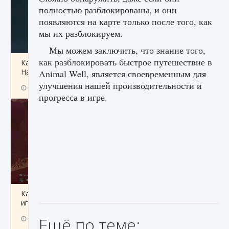
полностью разблокированы, и они
появляются на карте только после того, как
мы их разблокируем.
Мы можем заключить, что знание того,
как разблокировать быстрое путешествие в
Как проверить статус сервера Delta Force
Hawk Ops
Animal Well, является своевременным для
улучшения нашей производительности и
9 августа 2024
1 286
0
0
прогресса в игре.
Как приручить существ джунглей Нари в
игре Creatures of Ava
Ещё по теме:
9 августа 2024
1 218
0
0