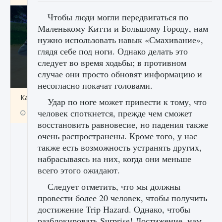
Чтобы люди могли передвигаться по
Маленькому Китти и Большому Городу, нам
нужно использовать навык «Смахивание»,
глядя себе под ноги. Однако делать это
следует во время ходьбы; в противном
случае они просто обновят информацию и
несогласно покачат головами.
Как включить чат в Fortnite
Удар по ноге может привести к тому, что
человек споткнется, прежде чем сможет
9 августа 2024
1 335
0
0
восстановить равновесие, но падения также
очень распространены. Кроме того, у нас
также есть возможность устранять других,
набрасываясь на них, когда они меньше
всего этого ожидают.
Следует отметить, что мы должны
провести более 20 человек, чтобы получить
достижение Trip Hazard. Однако, чтобы
разблокировать Surprise! Достижение, нам