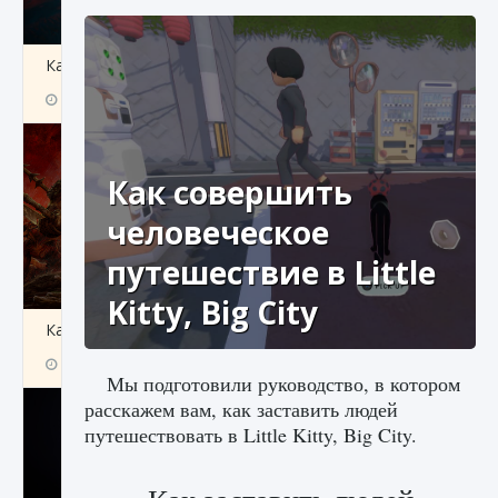
Как создавать предметы в Creatures of Ava
9 августа 2024
1 266
0
0
Как совершить
человеческое
путешествие в Little
Kitty, Big City
Как найти Гробницу Изгоев в Diablo 4
9 августа 2024
1 337
0
0
Мы подготовили руководство, в котором
расскажем вам, как заставить людей
путешествовать в Little Kitty, Big City.