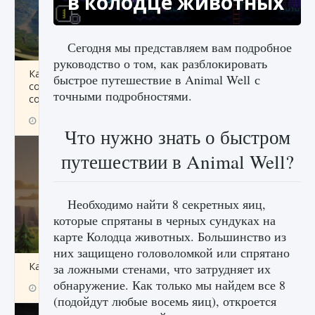
в колодце животных
Сегодня мы представляем вам подробное
руководство о том, как разблокировать
Как исправить ошибку Palworld «Идет
быстрое путешествие в Animal Well с
сохранение мира — Невозможно начать
точными подробностями.
сохранение данных мира»
9 августа 2024
2 511
0
0
Что нужно знать о быстром
путешествии в Animal Well?
Необходимо найти 8 секретных яиц,
которые спрятаны в черных сундуках на
карте Колодца животных. Большинство из
них защищено головоломкой или спрятано
Как заработать медали лиги Clash of Clans
за ложными стенами, что затрудняет их
обнаружение. Как только мы найдем все 8
9 августа 2024
2 599
0
1
(подойдут любые восемь яиц), откроется