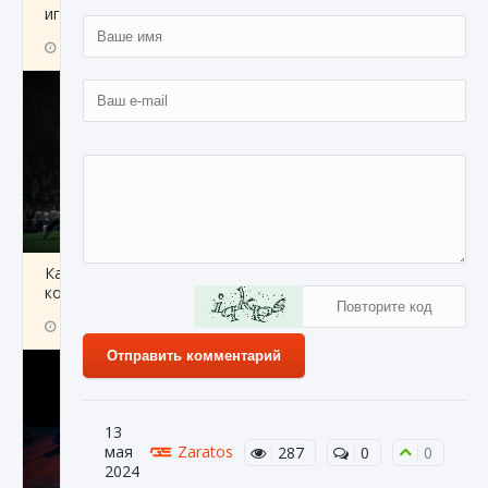
игре Creatures of Ava
9 августа 2024
1 164
0
0
Как исправить ошибку EA FC 25 beta,
которая не работает
9 августа 2024
1 370
0
0
Отправить комментарий
13
мая
Zaratos
287
0
0
2024