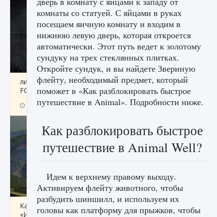
дверь в комнату с яйцами к западу от
комнаты со статуей. С яйцами в руках
посещаем яичную комнату и входим в
нижнюю левую дверь, которая откроется
автоматически. Этот путь ведет к золотому
сундуку на трех стеклянных плитках.
Откройте сундук, и вы найдете Звериную
флейту, необходимый предмет, который
лицензии, лиги, команды и стадионы в EA
поможет в «Как разблокировать быстрое
FC 25
путешествие в Animal». Подробности ниже.
9 августа 2024
2 395
0
2
Как разблокировать быстрое
путешествие в Animal Well?
Идем к верхнему правому выходу.
Активируем флейту животного, чтобы
разбудить шиншилл, и используем их
Как исправить ошибку Palworld EPalworld
головы как платформу для прыжков, чтобы
«Идет сохранение мира — Невозможно