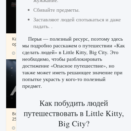
жужжание.
Сбивайте предметы.
Заставляют людей спотыкаться и даже
падать. .
Перья — полезный ресурс, поэтому здесь
Как разблокировать чертеж счастливого
оружия в MW3 и Warzone
мы подробно расскажем о путешествии «Как
сделать людей» в Little Kitty, Big City. Это
9 августа 2024
1 151
0
0
необходимо, чтобы разблокировать
достижение «Опасное путешествие», но
также может иметь решающее значение при
попытке украсть у кого-то полезный
предмет.
Как побудить людей
путешествовать в Little Kitty,
Все новые функции Ultimate Team в EA FC
25
Big City?
9 августа 2024
1 297
0
0