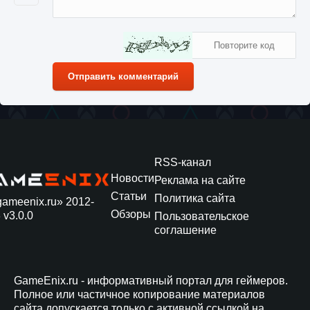
Отправить комментарий
RSS-канал
Новости
Реклама на сайте
Статьи
Политика сайта
gameenix.ru» 2012-
Обзоры
 v3.0.0
Пользовательское
соглашение
GameEnix.ru - информативный портал для геймеров.
Полное или частичное копирование материалов
сайта допускается только с активной ссылкой на