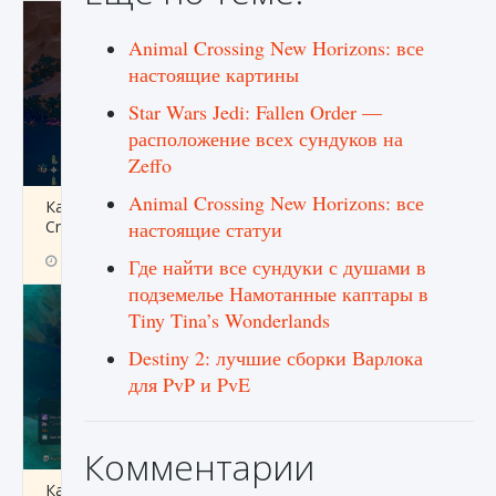
Animal Crossing New Horizons: все
настоящие картины
Star Wars Jedi: Fallen Order —
расположение всех сундуков на
Zeffo
Animal Crossing New Horizons: все
Как разблокировать заклинание Крист в
Creatures of Ava
настоящие статуи
9 августа 2024
1 393
0
0
Где найти все сундуки с душами в
подземелье Намотанные каптары в
Tiny Tina’s Wonderlands
Destiny 2: лучшие сборки Варлока
для PvP и PvE
Комментарии
Как приручить существ из степей Тамура в