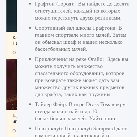
Графтон (Город): Вы найдете до десяти
огнетушителей, каждый из которых
можно перетянуть двумя резинками.
Спортивный зал школы Графтона: В
главном спортзале много мячей. Затем
Как проверить статус сервера Delta Force
он обыскал шкаф и нашел несколько
Hawk Ops
баскетбольных мячей.
9 августа 2024
1 286
0
0
Приключения на реке Огайо: Здесь вы
можете получить множество
спасательного оборудования, которое
при возврате также может дать вам
множество других важных предметов
для крафта, таких как пружины.
Тайлер Фэйр: В игре Dross Toss вокруг
стенда можно найти до 10
Как приручить существ джунглей Нари в
баскетбольных мячей. Уайтспринг
игре Creatures of Ava
Гольф-клуб: Гольф-клуб Scrapyard даст
9 августа 2024
1 218
0
0
вам резиновый, пластиковый и