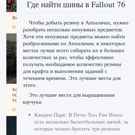
Где найти шины в Fallout 76
Входят ли «Милан» и «Интер» в EA FC 25
Чтобы добыть резину в Аппалачах, нужно
9 августа 2024
2 064
0
1
разобрать несколько ненужных предметов.
Хотя эти ненужные предметы можно найти
разбросанными по Аппалачам, в некоторых
местах лучше всего собирать их в больших
количествах за раз, чтобы эффективно
получать необходимое количество резины
для крафта и выполнения заданий с
течением времени. Это лучшие места для
этого.
Как исправить текстовую ошибку
Это лучшие места для выращивания
пользовательского интерфейса Delta
Force Hawk Ops
каучука:
9 августа 2024
1 945
0
0
Камден-Парк: В Dross Toss Fun House
есть несколько баскетбольных мячей, за
которые можно бросить три резинки.