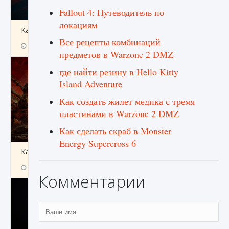
Fallout 4: Путеводитель по
локациям
Как создавать предметы в Creatures of Ava
Все рецепты комбинаций
9 августа 2024
1 266
0
0
предметов в Warzone 2 DMZ
где найти резину в Hello Kitty
Island Adventure
Как создать жилет медика с тремя
пластинами в Warzone 2 DMZ
Как сделать скраб в Monster
Energy Supercross 6
Как найти Гробницу Изгоев в Diablo 4
9 августа 2024
1 337
0
0
Комментарии