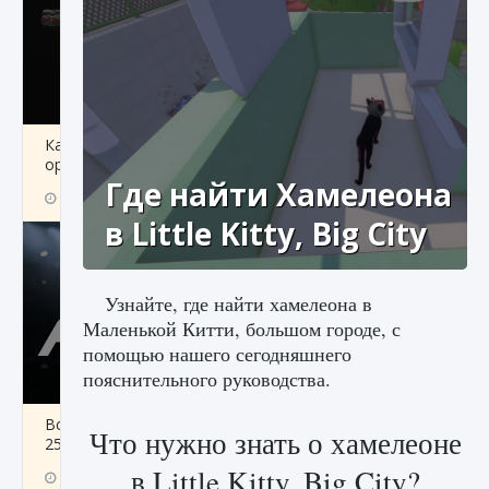
Как разблокировать чертеж счастливого
оружия в MW3 и Warzone
Где найти Хамелеона
9 августа 2024
1 151
0
0
в Little Kitty, Big City
Узнайте, где найти хамелеона в
Маленькой Китти, большом городе, с
помощью нашего сегодняшнего
пояснительного руководства.
Все новые функции Ultimate Team в EA FC
Что нужно знать о хамелеоне
25
в Little Kitty, Big City?
9 августа 2024
1 297
0
0