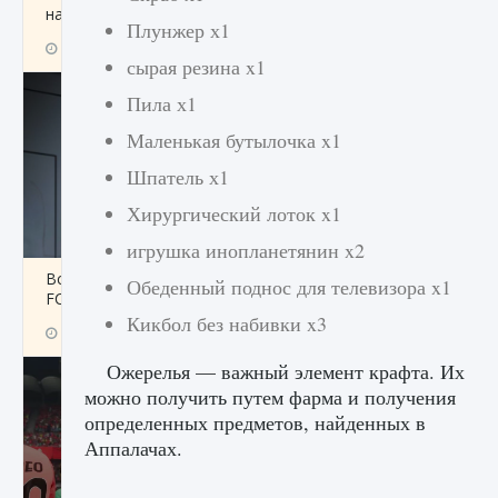
начать сохранение данных мира»
Плунжер х1
9 августа 2024
2 711
0
0
сырая резина x1
Пила х1
Маленькая бутылочка x1
Шпатель х1
Хирургический лоток x1
игрушка инопланетянин x2
Все новые функции в режиме карьеры EA
Обеденный поднос для телевизора x1
FC 25
Кикбол без набивки x3
9 августа 2024
2 096
0
2
Ожерелья — важный элемент крафта. Их
можно получить путем фарма и получения
определенных предметов, найденных в
Аппалачах.