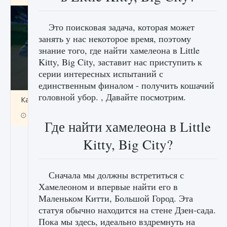
Это поисковая задача, которая может
занять у нас некоторое время, поэтому
знание того, где найти хамелеона в Little
Kitty, Big City, заставит нас приступить к
серии интересных испытаний с
единственным финалом - получить кошачий
головной убор. , Давайте посмотрим.
Как включить чат в Fortnite
9 августа 2024
1 335
0
0
Где найти хамелеона в Little
Kitty, Big City?
Сначала мы должны встретиться с
Хамелеоном и впервые найти его в
Маленьком Китти, Большой Город. Эта
статуя обычно находится на стене Дзен-сада.
Пока мы здесь, идеально вздремнуть на