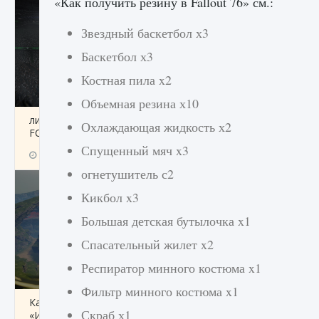
«Как получить резину в Fallout 76» см.:
Звездный баскетбол х3
Баскетбол х3
Костная пила x2
Объемная резина х10
лицензии, лиги, команды и стадионы в EA
Охлаждающая жидкость х2
FC 25
Спущенный мяч x3
9 августа 2024
2 395
0
2
огнетушитель с2
Кикбол x3
Большая детская бутылочка x1
Спасательный жилет x2
Респиратор минного костюма x1
Фильтр минного костюма x1
Как исправить ошибку Palworld EPalworld
Скраб х1
«Идет сохранение мира — Невозможно