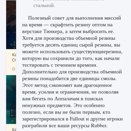
стальной.
Полезный совет для выполнения миссий
на время — скрафтить резину оптом на
верстаке Тинкера, а затем выбросить ее.
Хотя для производства объемной резины
требуется десять единиц сырой резины, вы
можете использовать существующиерезина,
Как разблокировать заклинание Крист в
которую вы сохранили до того, как начали
Creatures of Ava
тестировать с течением времени.
9 августа 2024
1 393
0
0
Дополнительно для производства объемной
резины понадобится две единицы смолы.
Этот метод сэкономит вам драгоценное
время, усилия и ограничения, не позволяя
вам бегать по Аппалачам в поисках
ненужных предметов. Это особенно
полезно, если вы не были первым, кто
зарегистрировался в Fallout и другие игроки
разграбили все ваши ресурсы Rubber.
Как приручить существ из степей Тамура в