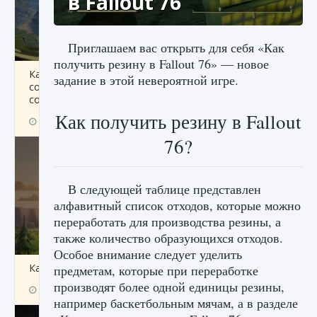
в Fallout 76
Приглашаем вас открыть для себя «Как
получить резину в Fallout 76» — новое
Как исправить ошибку Palworld «Идет
задание в этой невероятной игре.
сохранение мира — Невозможно начать
сохранение данных мира»
Как получить резину в Fallout
9 августа 2024
2 511
0
0
76?
В следующей таблице представлен
алфавитный список отходов, которые можно
переработать для производства резины, а
также количество образующихся отходов.
Особое внимание следует уделить
Как заработать медали лиги Clash of Clans
предметам, которые при переработке
производят более одной единицы резины,
9 августа 2024
2 599
0
1
например баскетбольным мячам, а в разделе