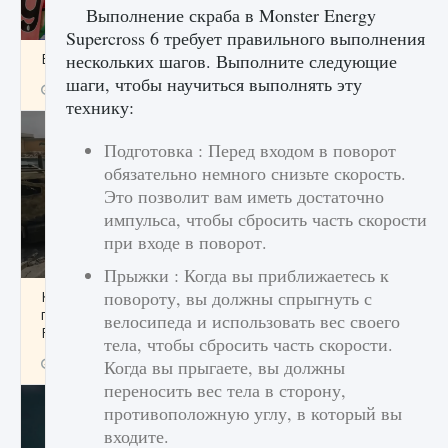
Выполнение скраба в Monster Energy
Supercross 6 требует правильного выполнения
Входят ли «Милан» и «Интер» в EA FC 25
нескольких шагов. Выполните следующие
шаги, чтобы научиться выполнять эту
9 августа 2024
2 064
0
1
технику:
Подготовка : Перед входом в поворот
обязательно немного снизьте скорость.
Это позволит вам иметь достаточно
импульса, чтобы сбросить часть скорости
при входе в поворот.
Прыжки : Когда вы приближаетесь к
повороту, вы должны спрыгнуть с
Как исправить текстовую ошибку
пользовательского интерфейса Delta
велосипеда и использовать вес своего
Force Hawk Ops
тела, чтобы сбросить часть скорости.
9 августа 2024
1 945
0
Когда вы прыгаете, вы должны
0
переносить вес тела в сторону,
противоположную углу, в который вы
входите.