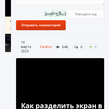
Как получить Thunder Egg в Stardew Valley
Отправить комментарий
9 августа 2024
1 244
0
0
10
марта
Zaratos
648
0
0
2023
Как исправить неработающие награды For
Honor
9 августа 2024
1 205
0
0
Как разделить экран в