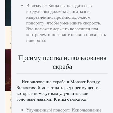
В воздухе: Когда вы находитесь в
воздухе, вы должны двигаться в
направлении, противоположном
повороту, чтобы уменьшить скорость.
Это поможет держать велосипед под
Как проверить статус сервера Delta Force
контролем и позволит плавно проходить
Hawk Ops
повороты.
9 августа 2024
1 286
0
0
Преимущества использования
скраба
Использование скраба в Monster Energy
Supercross 6 может дать ряд преимуществ,
которые помогут вам улучшить свои
Как приручить существ джунглей Нари в
гоночные навыки. К ним относятся:
игре Creatures of Ava
9 августа 2024
1 218
0
0
Улучшенный поворот: Использование