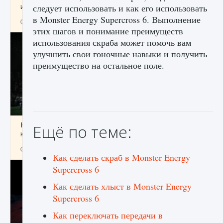
игре Creatures of Ava
следует использовать и как его использовать
в Monster Energy Supercross 6. Выполнение
9 августа 2024
1 164
0
0
этих шагов и понимание преимуществ
использования скраба может помочь вам
улучшить свои гоночные навыки и получить
преимущество на остальное поле.
Как исправить ошибку EA FC 25 beta,
Ещё по теме:
которая не работает
9 августа 2024
1 370
0
0
Как сделать скраб в Monster Energy
Supercross 6
Как сделать хлыст в Monster Energy
Supercross 6
Как переключать передачи в