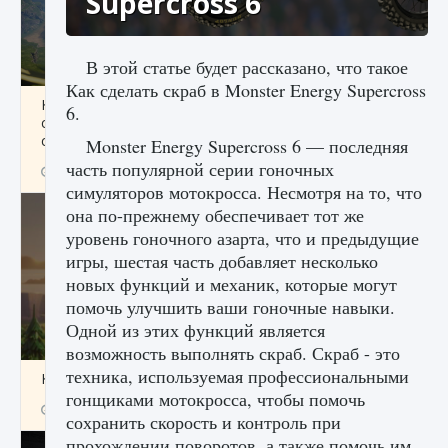
Supercross 6
В этой статье будет рассказано, что такое
Как сделать скраб в Monster Energy Supercross
Как исправить ошибку Palworld «Идет
6.
сохранение мира — Невозможно начать
сохранение данных мира»
Monster Energy Supercross 6 — последняя
часть популярной серии гоночных
9 августа 2024
2 511
0
0
симуляторов мотокросса. Несмотря на то, что
она по-прежнему обеспечивает тот же
уровень гоночного азарта, что и предыдущие
игры, шестая часть добавляет несколько
новых функций и механик, которые могут
помочь улучшить ваши гоночные навыки.
Одной из этих функций является
возможность выполнять скраб. Скраб - это
техника, используемая профессиональными
Как заработать медали лиги Clash of Clans
гонщиками мотокросса, чтобы помочь
9 августа 2024
2 599
0
1
сохранить скорость и контроль при
прохождении поворотов, а также помочь им