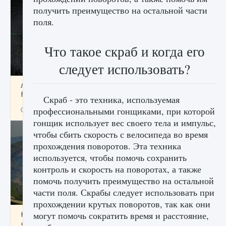
получить преимущество на остальной части
поля.
Что такое скраб и когда его
следует использовать?
лицензии, лиги, команды и стадионы в EA
FC 25
Скраб - это техника, используемая
профессиональными гонщиками, при которой
9 августа 2024
2 395
0
2
гонщик использует вес своего тела и импульс,
чтобы сбить скорость с велосипеда во время
прохождения поворотов. Эта техника
используется, чтобы помочь сохранить
контроль и скорость на поворотах, а также
помочь получить преимущество на остальной
части поля. Скрабы следует использовать при
прохождении крутых поворотов, так как они
Как исправить ошибку Palworld EPalworld
могут помочь сократить время и расстояние,
«Идет сохранение мира — Невозможно