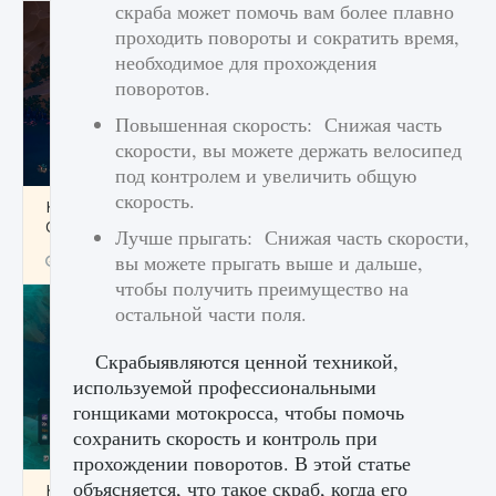
скраба может помочь вам более плавно
проходить повороты и сократить время,
необходимое для прохождения
поворотов.
Повышенная скорость: Снижая часть
скорости, вы можете держать велосипед
под контролем и увеличить общую
скорость.
Как разблокировать заклинание Крист в
Creatures of Ava
Лучше прыгать: Снижая часть скорости,
вы можете прыгать выше и дальше,
9 августа 2024
1 393
0
0
чтобы получить преимущество на
остальной части поля.
Скрабыявляются ценной техникой,
используемой профессиональными
гонщиками мотокросса, чтобы помочь
сохранить скорость и контроль при
прохождении поворотов. В этой статье
объясняется, что такое скраб, когда его
Как приручить существ из степей Тамура в