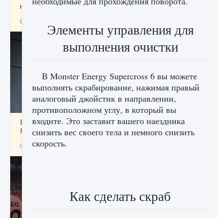
необходимые для прохождения поворота.
начать сохранение данных мира»
9 августа 2024
2 711
0
0
Элементы управления для
выполнения очистки
В Monster Energy Supercross 6 вы можете
выполнять скрабирование, нажимая правый
аналоговый джойстик в направлении,
противоположном углу, в который вы
входите. Это заставит вашего наездника
Все новые функции в режиме карьеры EA
FC 25
снизить вес своего тела и немного снизить
скорость.
9 августа 2024
2 096
0
2
Как сделать скраб