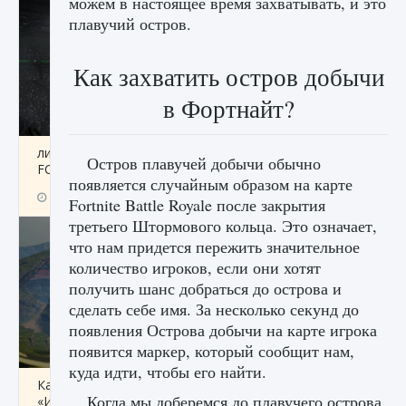
можем в настоящее время захватывать, и это
плавучий остров.
Как захватить остров добычи
в Фортнайт?
лицензии, лиги, команды и стадионы в EA
Остров плавучей добычи обычно
FC 25
появляется случайным образом на карте
9 августа 2024
2 395
0
2
Fortnite Battle Royale после закрытия
третьего Штормового кольца. Это означает,
что нам придется пережить значительное
количество игроков, если они хотят
получить шанс добраться до острова и
сделать себе имя. За несколько секунд до
появления Острова добычи на карте игрока
появится маркер, который сообщит нам,
куда идти, чтобы его найти.
Как исправить ошибку Palworld EPalworld
Когда мы доберемся до плавучего острова,
«Идет сохранение мира — Невозможно