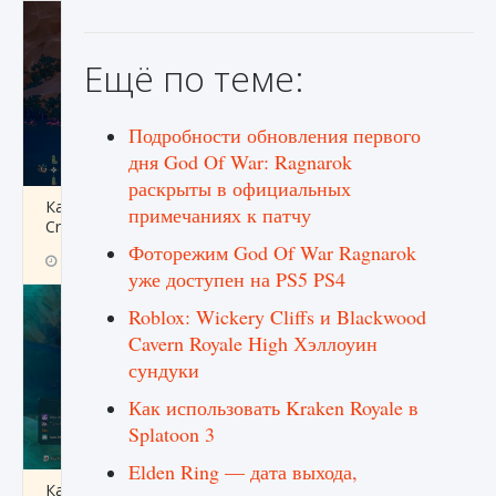
Ещё по теме:
Подробности обновления первого
дня God Of War: Ragnarok
раскрыты в официальных
Как разблокировать заклинание Крист в
примечаниях к патчу
Creatures of Ava
Фоторежим God Of War Ragnarok
9 августа 2024
1 393
0
0
уже доступен на PS5 PS4
Roblox: Wickery Cliffs и Blackwood
Cavern Royale High Хэллоуин
сундуки
Как использовать Kraken Royale в
Splatoon 3
Elden Ring — дата выхода,
Как приручить существ из степей Тамура в