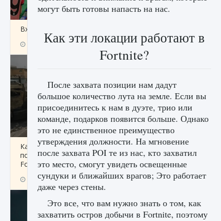
могут быть готовы напасть на нас.
Входят ли «Милан» и «Интер» в EA FC 25
Как эти локации работают в
9 августа 2024
2 064
0
1
Fortnite?
После захвата позиции нам дадут
большое количество лута на земле. Если вы
присоединитесь к нам в дуэте, трио или
команде, подарков появится больше. Однако
это не единственное преимущество
утверждения должности. На мгновение
Как исправить текстовую ошибку
после захвата POI те из нас, кто захватил
пользовательского интерфейса Delta
это место, смогут увидеть освещенные
Force Hawk Ops
сундуки и ближайших врагов; Это работает
9 августа 2024
1 945
0
0
даже через стены.
Это все, что вам нужно знать о том, как
захватить остров добычи в Fortnite, поэтому