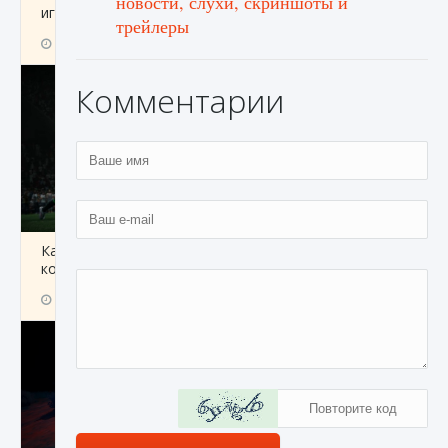
новости, слухи, скриншоты и
игре Creatures of Ava
трейлеры
9 августа 2024
1 164
0
0
Комментарии
Как исправить ошибку EA FC 25 beta,
которая не работает
9 августа 2024
1 370
0
0