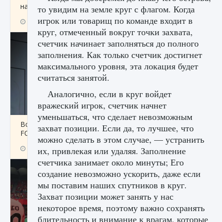
начать сохранение данных мира»
то увидим на земле круг с флагом. Когда
игрок или товарищ по команде входит в
9 августа 2024
2 711
0
0
круг, отмеченный вокруг точки захвата,
счетчик начинает заполняться до полного
заполнения. Как только счетчик достигнет
максимального уровня, эта локация будет
считаться занятой.
Аналогично, если в круг войдет
вражеский игрок, счетчик начнет
уменьшаться, что сделает невозможным
Все новые функции в режиме карьеры EA
захват позиции. Если да, то лучшее, что
FC 25
можно сделать в этом случае, — устранить
9 августа 2024
2 096
0
2
их, привлекая или удаляя. Заполнение
счетчика занимает около минуты; Его
создание невозможно ускорить, даже если
мы поставим наших спутников в круг.
Захват позиции может занять у нас
некоторое время, поэтому важно сохранять
бдительность и внимание к врагам, которые