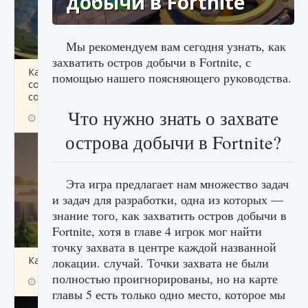
добычи в Fortnite
Мы рекомендуем вам сегодня узнать, как
захватить остров добычи в Fortnite, с
Как исправить ошибку Palworld «Идет
помощью нашего поясняющего руководства.
сохранение мира — Невозможно начать
сохранение данных мира»
Что нужно знать о захвате
9 августа 2024
2 511
0
0
острова добычи в Fortnite?
Эта игра предлагает нам множество задач
и задач для разработки, одна из которых —
знание того, как захватить остров добычи в
Fortnite, хотя в главе 4 игрок мог найти
точку захвата в центре каждой названной
Как заработать медали лиги Clash of Clans
локации. случай. Точки захвата не были
полностью проигнорированы, но на карте
9 августа 2024
2 599
0
1
главы 5 есть только одно место, которое мы