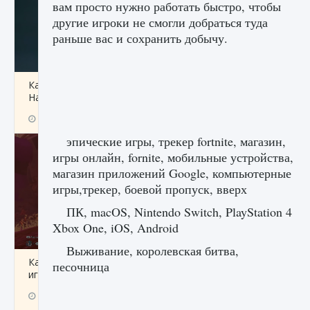
вам просто нужно работать быстро, чтобы
другие игроки не смогли добраться туда
раньше вас и сохранить добычу.
Как проверить статус сервера Delta Force
Hawk Ops
9 августа 2024
1 286
0
0
эпические игры, трекер fortnite, магазин,
игры онлайн, fornite, мобильные устройства,
магазин приложений Google, компьютерные
игры,трекер, боевой пропуск, вверх
ПК, macOS, Nintendo Switch, PlayStation 4
Xbox One, iOS, Android
Выживание, королевская битва,
Как приручить существ джунглей Нари в
песочница
игре Creatures of Ava
9 августа 2024
1 218
0
0