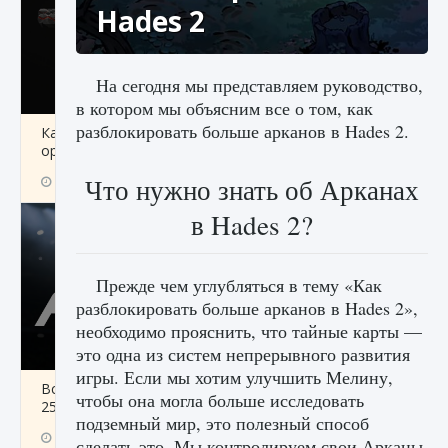
Hades 2
На сегодня мы представляем руководство,
в котором мы объясним все о том, как
разблокировать больше арканов в Hades 2.
Как разблокировать чертеж счастливого
оружия в MW3 и Warzone
Что нужно знать об Арканах
9 августа 2024
1 151
0
0
в Hades 2?
Прежде чем углубляться в тему «Как
разблокировать больше арканов в Hades 2»,
необходимо прояснить, что тайные карты —
это одна из систем непрерывного развития
игры. Если мы хотим улучшить Мелину,
Все новые функции Ultimate Team в EA FC
чтобы она могла больше исследовать
25
подземный мир, это полезный способ
9 августа 2024
1 297
0
0
сделать это. Мы контролируем свои Арканы