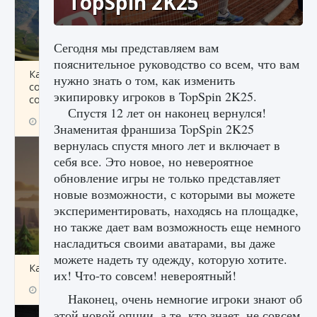
TopSpin 2K25
Сегодня мы представляем вам
пояснительное руководство со всем, что вам
Как исправить ошибку Palworld «Идет
нужно знать о том, как изменить
сохранение мира — Невозможно начать
экипировку игроков в TopSpin 2K25.
сохранение данных мира»
Спустя 12 лет он наконец вернулся!
9 августа 2024
2 511
0
0
Знаменитая франшиза TopSpin 2K25
вернулась спустя много лет и включает в
себя все. Это новое, но невероятное
обновление игры не только представляет
новые возможности, с которыми вы можете
экспериментировать, находясь на площадке,
но также дает вам возможность еще немного
насладиться своими аватарами, вы даже
можете надеть ту одежду, которую хотите.
Как заработать медали лиги Clash of Clans
их! Что-то совсем! невероятный!
9 августа 2024
2 599
0
1
Наконец, очень немногие игроки знают об
этой новой опции, а те, кто знает, не совсем