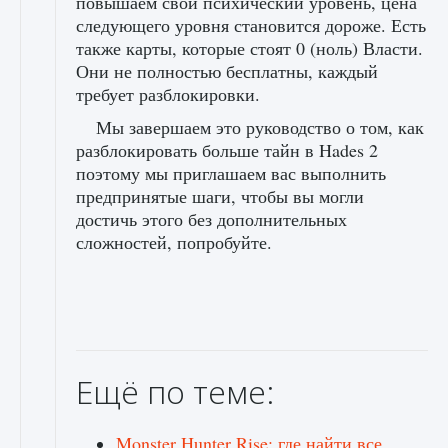
повышаем свой психический уровень, цена
следующего уровня становится дороже. Есть
также карты, которые стоят 0 (ноль) Власти.
Они не полностью бесплатны, каждый
требует разблокировки.
Мы завершаем это руководство о том, как
разблокировать больше тайн в Hades 2
поэтому мы приглашаем вас выполнить
предпринятые шаги, чтобы вы могли
достичь этого без дополнительных
сложностей, попробуйте.
Ещё по теме:
Monster Hunter Rise: где найти все