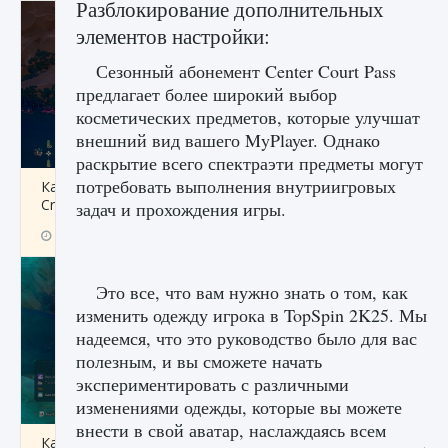
Разблокирование дополнительных
элементов настройки:
Сезонный абонемент Center Court Pass
предлагает более широкий выбор
косметических предметов, которые улучшат
внешний вид вашего MyPlayer. Однако
раскрытие всего спектраэти предметы могут
потребовать выполнения внутриигровых
Как разблокировать заклинание Крист в
Creatures of Ava
задач и прохождения игры.
9 августа 2024
1 393
0
0
Это все, что вам нужно знать о том, как
изменить одежду игрока в TopSpin 2K25. Мы
надеемся, что это руководство было для вас
полезным, и вы сможете начать
экспериментировать с различными
изменениями одежды, которые вы можете
внести в свой аватар, наслаждаясь всем
Как приручить существ из степей Тамура в