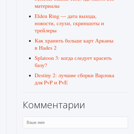
материалы
Elden Ring — дата выхода,
новости, слухи, скриншоты и
трейлеры
Как хранить больше карт Арканы
в Hades 2
Splatoon 3: когда следует красить
базу?
Destiny 2: лучшие сборки Варлока
для PvP и PvE
Комментарии