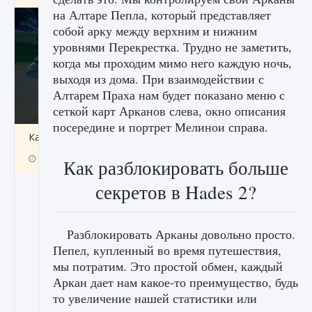
на Алтаре Пепла, который представляет
собой арку между верхним и нижним
уровнями Перекрестка. Трудно не заметить,
когда мы проходим мимо него каждую ночь,
выходя из дома. При взаимодействии с
Алтарем Праха нам будет показано меню с
сеткой карт Арканов слева, окно описания
посередине и портрет Мелинои справа.
Как включить чат в Fortnite
9 августа 2024
1 335
0
0
Как разблокировать больше
секретов в Hades 2?
Разблокировать Арканы довольно просто.
Пепел, купленный во время путешествия,
мы потратим. Это простой обмен, каждый
Аркан дает нам какое-то преимущество, будь
то увеличение нашей статистики или