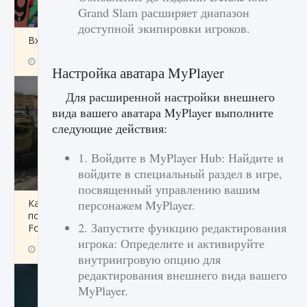
Grand Slam расширяет диапазон
доступной экипировки игроков.
Входят ли «Милан» и «Интер» в EA FC 25
9 августа 2024
2 064
0
1
Настройка аватара MyPlayer
Для расширенной настройки внешнего
вида вашего аватара MyPlayer выполните
следующие действия:
1. Войдите в MyPlayer Hub: Найдите и
войдите в специальный раздел в игре,
посвященный управлению вашим
Как исправить текстовую ошибку
персонажем MyPlayer.
пользовательского интерфейса Delta
2. Запустите функцию редактирования
Force Hawk Ops
игрока: Определите и активируйте
9 августа 2024
1 945
0
0
внутриигровую опцию для
редактирования внешнего вида вашего
MyPlayer.