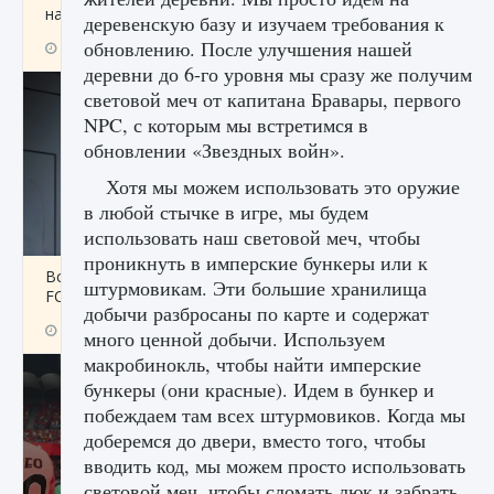
начать сохранение данных мира»
деревенскую базу и изучаем требования к
обновлению. После улучшения нашей
9 августа 2024
2 711
0
0
деревни до 6-го уровня мы сразу же получим
световой меч от капитана Бравары, первого
NPC, с которым мы встретимся в
обновлении «Звездных войн».
Хотя мы можем использовать это оружие
в любой стычке в игре, мы будем
использовать наш световой меч, чтобы
проникнуть в имперские бункеры или к
Все новые функции в режиме карьеры EA
штурмовикам. Эти большие хранилища
FC 25
добычи разбросаны по карте и содержат
9 августа 2024
2 096
0
2
много ценной добычи. Используем
макробинокль, чтобы найти имперские
бункеры (они красные). Идем в бункер и
побеждаем там всех штурмовиков. Когда мы
доберемся до двери, вместо того, чтобы
вводить код, мы можем просто использовать
световой меч, чтобы сломать люк и забрать