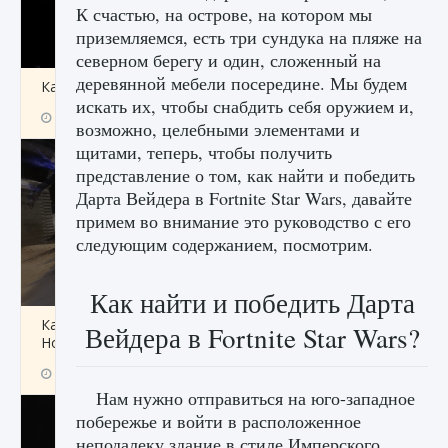
К счастью, на острове, на котором мы
приземляемся, есть три сундука на пляже на
северном берегу и один, сложенный на
деревянной мебели посередине. Мы будем
Как получить Thunder Egg в Stardew Valley
искать их, чтобы снабдить себя оружием и,
9 августа 2024
1 244
0
0
возможно, целебными элементами и
щитами, теперь, чтобы получить
представление о том, как найти и победить
Дарта Вейдера в Fortnite Star Wars, давайте
примем во внимание это руководство с его
следующим содержанием, посмотрим.
Как найти и победить Дарта
Как исправить неработающие награды For
Вейдера в Fortnite Star Wars?
Honor
9 августа 2024
1 205
0
0
Нам нужно отправиться на юго-западное
побережье и войти в расположенное
неподалеку здание в стиле Имперского