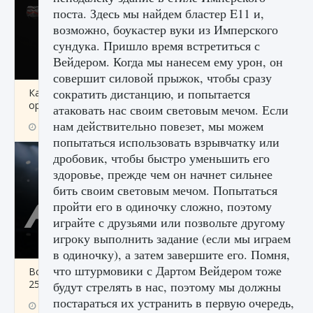
поста. Здесь мы найдем бластер E11 и,
возможно, боукастер вуки из Имперского
сундука. Пришло время встретиться с
Вейдером. Когда мы нанесем ему урон, он
совершит силовой прыжок, чтобы сразу
сократить дистанцию, и попытается
Как разблокировать чертеж счастливого
оружия в MW3 и Warzone
атаковать нас своим световым мечом. Если
нам действительно повезет, мы можем
9 августа 2024
1 151
0
0
попытаться использовать взрывчатку или
дробовик, чтобы быстро уменьшить его
здоровье, прежде чем он начнет сильнее
бить своим световым мечом. Попытаться
пройти его в одиночку сложно, поэтому
играйте с друзьями или позвольте другому
игроку выполнить задание (если мы играем
в одиночку), а затем завершите его. Помня,
что штурмовики с Дартом Вейдером тоже
Все новые функции Ultimate Team в EA FC
25
будут стрелять в нас, поэтому мы должны
постараться их устранить в первую очередь,
9 августа 2024
1 297
0
0