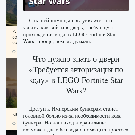
Star Wars
С нашей помощью вы увидите, что
узнать, как войти в дверь, требующую
Как исправить ошибку Palworld «Идет
прохождения кода, в LEGO Fortnite Star
сохранение мира — Невозможно начать
Wars проще, чем вы думали.
сохранение данных мира»
9 августа 2024
2 511
0
0
Что нужно знать о двери
«Требуется авторизация по
коду» в LEGO Fortnite Star
Wars?
Доступ к Имперским бункерам станет
Как заработать медали лиги Clash of Clans
головной болью из-за необходимости кода
бункера. Но наш вход в хранилище
9 августа 2024
2 599
0
1
возможен даже без кода с помощью простого