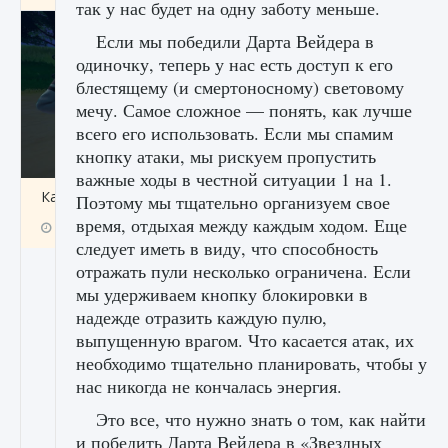
так у нас будет на одну заботу меньше.
Если мы победили Дарта Вейдера в
одиночку, теперь у нас есть доступ к его
блестящему (и смертоносному) световому
мечу. Самое сложное — понять, как лучше
всего его использовать. Если мы спамим
кнопку атаки, мы рискуем пропустить
важные ходы в честной ситуации 1 на 1.
Как включить чат в Fortnite
Поэтому мы тщательно организуем свое
время, отдыхая между каждым ходом. Еще
9 августа 2024
1 335
0
0
следует иметь в виду, что способность
отражать пули несколько ограничена. Если
мы удерживаем кнопку блокировки в
надежде отразить каждую пулю,
выпущенную врагом. Что касается атак, их
необходимо тщательно планировать, чтобы у
нас никогда не кончалась энергия.
Это все, что нужно знать о том, как найти
и победить Дарта Вейдера в «Звездных