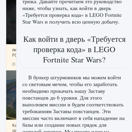
трюка. Давайте прочитаем это руководство
ниже, чтобы узнать, как войти в дверь
«Требуется проверка кода» в LEGO Fortnite
Star Wars и получить всю ценную добычу.
Как войти в дверь «Требуется
проверка кода» в LEGO
лицензии, лиги, команды и стадионы в EA
FC 25
Fortnite Star Wars?
9 августа 2024
2 395
0
2
В бункер штурмовиков мы можем войти
со световым мечом, чтобы его заработать
необходимо прокачать нашу Заставу
повстанцев до 6 уровня. Для этого
выполняем миссии и будем соответствовать
требованиям Заставы повстанцев. Эти
миссии часто включают в себя нападение на
базы или создание новых грядок для
Как исправить ошибку Palworld EPalworld
«Идет сохранение мира — Невозможно
жителей деревни. Мы просто идем на