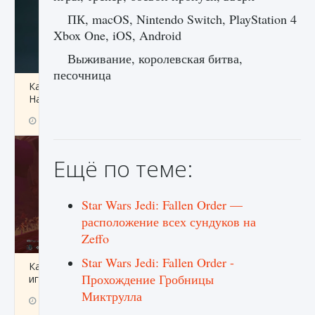
ПК, macOS, Nintendo Switch, PlayStation 4
Xbox One, iOS, Android
Выживание, королевская битва,
песочница
Как проверить статус сервера Delta Force
Hawk Ops
9 августа 2024
1 286
0
0
Ещё по теме:
Star Wars Jedi: Fallen Order —
расположение всех сундуков на
Zeffo
Star Wars Jedi: Fallen Order -
Как приручить существ джунглей Нари в
Прохождение Гробницы
игре Creatures of Ava
Миктрулла
9 августа 2024
1 218
0
0