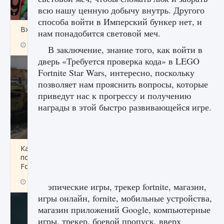
всю нашу ценную добычу внутрь. Другого
способа войти в Имперский бункер нет, и
Входят ли «Милан» и «Интер» в EA FC 25
нам понадобится световой меч.
9 августа 2024
2 064
0
1
В заключение, знание того, как войти в
дверь «Требуется проверка кода» в LEGO
Fortnite Star Wars, интересно, поскольку
позволяет нам прояснить вопросы, которые
приведут нас к прогрессу и получению
награды в этой быстро развивающейся игре.
Как исправить текстовую ошибку
пользовательского интерфейса Delta
Force Hawk Ops
9 августа 2024
1 945
0
0
эпические игры, трекер fortnite, магазин,
игры онлайн, fornite, мобильные устройства,
магазин приложений Google, компьютерные
игры, трекер, боевой пропуск, вверх