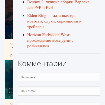
Destiny 2: лучшие сборки Варлока
для PvP и PvE
Elden Ring — дата выхода,
новости, слухи, скриншоты и
трейлеры
Horizon Forbidden West:
прохождение всех руин с
Как разблокировать заклинание Крист в
реликвиями
Creatures of Ava
9 августа 2024
1 393
0
0
Комментарии
Как приручить существ из степей Тамура в