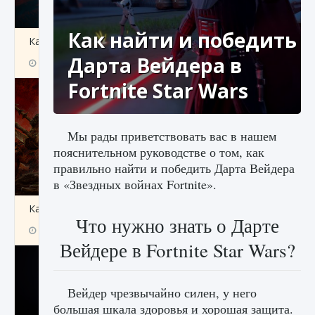
Как найти и победить
Как создавать предметы в Creatures of Ava
Дарта Вейдера в
9 августа 2024
1 266
0
0
Fortnite Star Wars
Мы рады приветствовать вас в нашем
пояснительном руководстве о том, как
правильно найти и победить Дарта Вейдера
в «Звездных войнах Fortnite».
Как найти Гробницу Изгоев в Diablo 4
Что нужно знать о Дарте
9 августа 2024
1 337
0
0
Вейдере в Fortnite Star Wars?
Вейдер чрезвычайно силен, у него
большая шкала здоровья и хорошая защита.