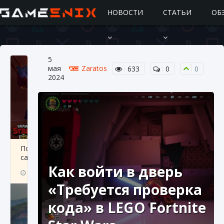
НОВОСТИ
СТАТЬИ
ОБ
5
мая
Zaratos
633
0
0
2024
Подробное руководство по получению
самоцветов Brawl Stars
Как войти в дверь
10 августа 2024
2 685
0
1
«Требуется проверка
кода» в LEGO Fortnite