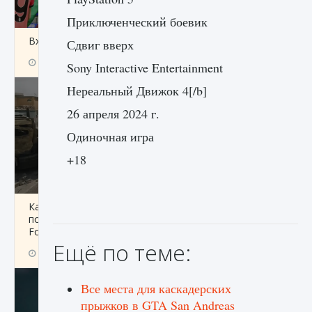
Приключенческий боевик
Входят ли «Милан» и «Интер» в EA FC 25
Сдвиг вверх
9 августа 2024
2 064
0
1
Sony Interactive Entertainment
Нереальный Движок 4[/b]
26 апреля 2024 г.
Одиночная игра
+18
Как исправить текстовую ошибку
пользовательского интерфейса Delta
Force Hawk Ops
Ещё по теме:
9 августа 2024
1 945
0
0
Все места для каскадерских
прыжков в GTA San Andreas