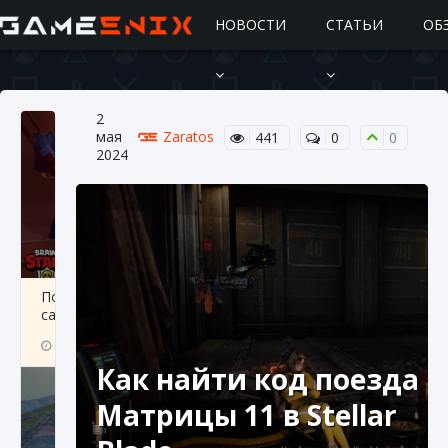
НОВОСТИ
СТАТЬИ
ОБ
2
мая
Zaratos
441
0
0
2024
Подробное руководство по получению
самоцветов Brawl Stars
10 августа 2024
2 685
0
1
Как найти код поезда
Матрицы 11 в Stellar