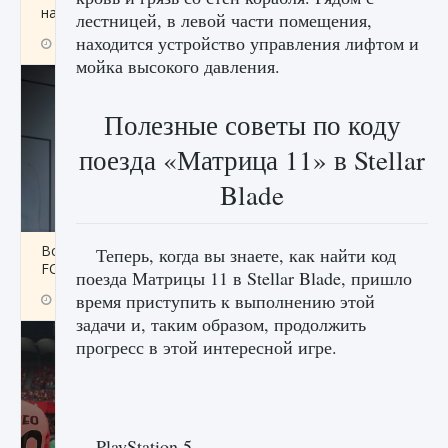
начать сохранение данных мира»
лестницей, в левой части помещения,
находится устройство управления лифтом и
9 августа 2024
2 711
0
0
мойка высокого давления.
Полезные советы по коду
поезда «Матрица 11» в Stellar
Blade
Все новые функции в режиме карьеры EA
Теперь, когда вы знаете, как найти код
FC 25
поезда Матрицы 11 в Stellar Blade, пришло
время приступить к выполнению этой
9 августа 2024
2 096
0
2
задачи и, таким образом, продолжить
прогресс в этой интересной игре.
PlayStation 5