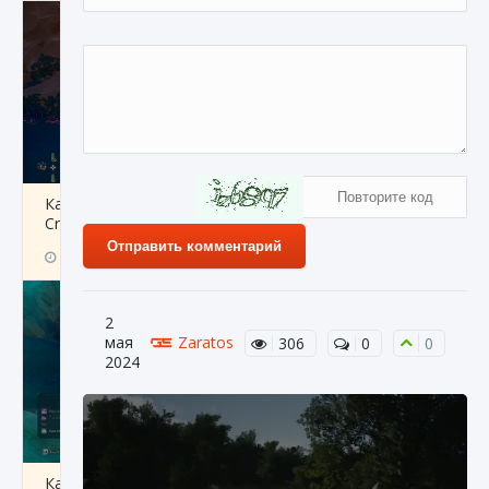
Как разблокировать заклинание Крист в
Creatures of Ava
Отправить комментарий
9 августа 2024
1 393
0
0
2
мая
Zaratos
306
0
0
2024
Как приручить существ из степей Тамура в