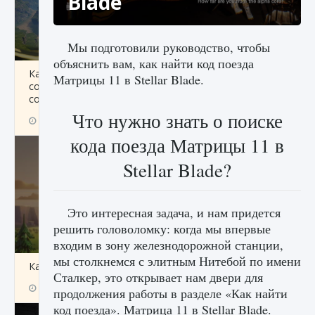
Blade
Мы подготовили руководство, чтобы
объяснить вам, как найти код поезда
Как исправить ошибку Palworld «Идет
Матрицы 11 в Stellar Blade.
сохранение мира — Невозможно начать
сохранение данных мира»
Что нужно знать о поиске
9 августа 2024
2 511
0
0
кода поезда Матрицы 11 в
Stellar Blade?
Это интересная задача, и нам придется
решить головоломку: когда мы впервые
входим в зону железнодорожной станции,
мы столкнемся с элитным Нитебой по имени
Как заработать медали лиги Clash of Clans
Сталкер, это открывает нам двери для
9 августа 2024
2 599
0
1
продолжения работы в разделе «Как найти
код поезда». Матрица 11 в Stellar Blade.