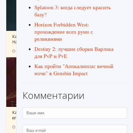
Splatoon 3: когда следует красить
базу?
Horizon Forbidden West:
прохождение всех руин с
Как проверить статус сервера Delta Force
реликвиями
Hawk Ops
Destiny 2: лучшие сборки Варлока
9 августа 2024
1 286
0
0
для PvP и PvE
Как пройти "Апокалипсис вечной
ночи" в Genshin Impact
Комментарии
Как приручить существ джунглей Нари в
игре Creatures of Ava
9 августа 2024
1 218
0
0