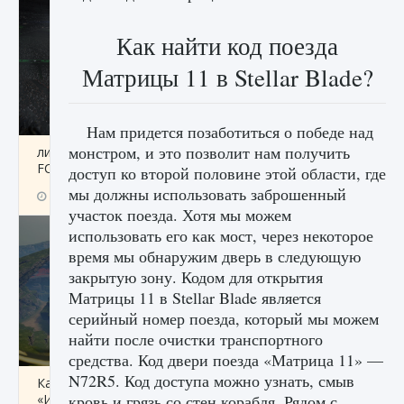
Как найти код поезда
Матрицы 11 в Stellar Blade?
Нам придется позаботиться о победе над
монстром, и это позволит нам получить
лицензии, лиги, команды и стадионы в EA
FC 25
доступ ко второй половине этой области, где
мы должны использовать заброшенный
9 августа 2024
2 395
0
2
участок поезда. Хотя мы можем
использовать его как мост, через некоторое
время мы обнаружим дверь в следующую
закрытую зону. Кодом для открытия
Матрицы 11 в Stellar Blade является
серийный номер поезда, который мы можем
найти после очистки транспортного
средства. Код двери поезда «Матрица 11» —
N72R5. Код доступа можно узнать, смыв
Как исправить ошибку Palworld EPalworld
«Идет сохранение мира — Невозможно
кровь и грязь со стен корабля. Рядом с