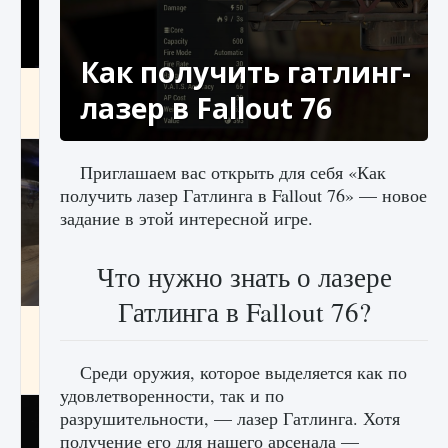
Как получить гатлинг-
Как получить Thunder Egg в Stardew Valley
лазер в Fallout 76
9 августа 2024
1 244
0
0
Приглашаем вас открыть для себя «Как
получить лазер Гатлинга в Fallout 76» — новое
задание в этой интересной игре.
Что нужно знать о лазере
Гатлинга в Fallout 76?
Как исправить неработающие награды For
Honor
Среди оружия, которое выделяется как по
9 августа 2024
1 205
0
0
удовлетворенности, так и по
разрушительности, — лазер Гатлинга. Хотя
получение его для нашего арсенала —