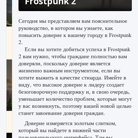
Frostpunk 2
Сегодня мы представляем вам пояснительное
руководство, в котором вы узнаете, как
Как исправить ошибку Palworld «Идет
повысить доверие к вашему городу в Frostpunk
сохранение мира — Невозможно начать
2.
сохранение данных мира»
Если вы хотите добиться успеха в Frostpunk
9 августа 2024
2 511
0
0
2 вам нужно, чтобы граждане полностью вам
доверяли, поскольку доверие является
жизненно важным инструментом, если вы
хотите выжить в качестве стюарда. Имейте в
виду, что высокое доверие к лидеру создает
безоговорочную поддержку и, в свою очередь,
уменьшает количество проблем, которые могут
у вас возникнуть, поэтому вашей новой целью
станет завоевание доверия граждан.
Как заработать медали лиги Clash of Clans
Доверие измеряется золотым слитком,
9 августа 2024
2 599
0
1
который вы найдете в нижней части
пользовательского интерфейса. Там вы