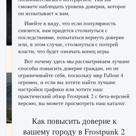
сможете наблюдать уровень доверия, которое
он испытывает к вам.
Имейте в виду, что если популярность
снизится, вам придется столкнуться с
последствиями, попытаться вернуть доверие
или, в этом случае, столкнуться с потерей
власти, что будет означать конец игры.
лицензии, лиги, команды и стадионы в EA
FC 25
Вот почему здесь мы рассматриваем лучшие
9 августа 2024
2 395
0
2
способы повысить доверие граждан, но не
ограничивайте себя, поскольку мир Fallout 4
огромен, и если вы хотите найти лучшие
настройки графики или хотите наш
практический обзор Frostpunk 2 с бета-версией
версию, вы можете просмотреть наш каталог.
Как повысить доверие к
Как исправить ошибку Palworld EPalworld
вашему городу в Frostpunk 2
«Идет сохранение мира — Невозможно