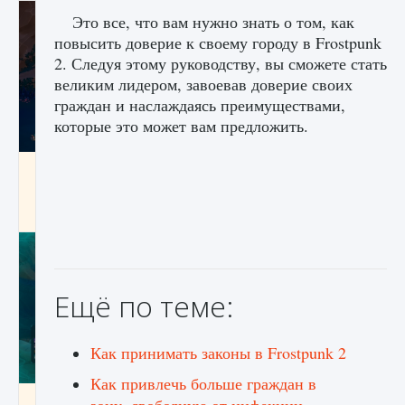
Это все, что вам нужно знать о том, как
повысить доверие к своему городу в Frostpunk
2. Следуя этому руководству, вы сможете стать
великим лидером, завоевав доверие своих
граждан и наслаждаясь преимуществами,
которые это может вам предложить.
Как разблокировать заклинание Крист в
Creatures of Ava
9 августа 2024
1 393
0
0
Ещё по теме:
Как принимать законы в Frostpunk 2
Как привлечь больше граждан в
Как приручить существ из степей Тамура в