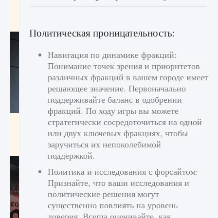
начать сохранение данных мира»
9 августа 2024
2 711
0
0
Политическая проницательность:
Навигация по динамике фракций:
Понимание точек зрения и приоритетов
различных фракций в вашем городе имеет
решающее значение. Первоначально
поддерживайте баланс в одобрении
фракций. По ходу игры вы можете
стратегически сосредоточиться на одной
Все новые функции в режиме карьеры EA
FC 25
или двух ключевых фракциях, чтобы
заручиться их непоколебимой
9 августа 2024
2 096
0
2
поддержкой.
Политика и исследования с форсайтом:
Признайте, что ваши исследования и
политические решения могут
существенно повлиять на уровень
доверия. Всегда оценивайте, как