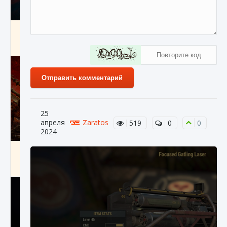
Как создавать предметы в Creatures of Ava
9 августа 2024
1 266
0
0
Отправить комментарий
25
апреля
Zaratos
519
0
0
2024
Как найти Гробницу Изгоев в Diablo 4
9 августа 2024
1 337
0
0