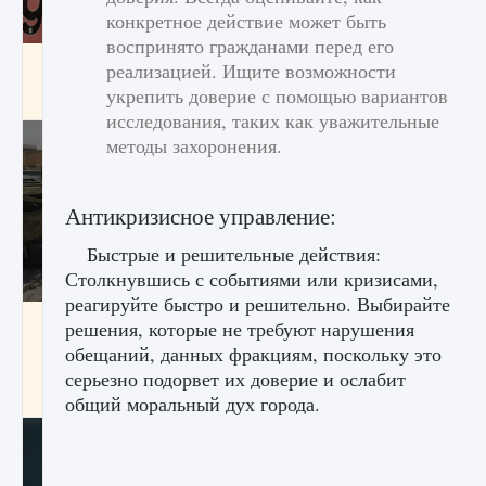
конкретное действие может быть
воспринято гражданами перед его
Входят ли «Милан» и «Интер» в EA FC 25
реализацией. Ищите возможности
укрепить доверие с помощью вариантов
9 августа 2024
2 064
0
1
исследования, таких как уважительные
методы захоронения.
Антикризисное управление:
Быстрые и решительные действия:
Столкнувшись с событиями или кризисами,
реагируйте быстро и решительно. Выбирайте
Как исправить текстовую ошибку
решения, которые не требуют нарушения
пользовательского интерфейса Delta
обещаний, данных фракциям, поскольку это
Force Hawk Ops
серьезно подорвет их доверие и ослабит
9 августа 2024
1 945
0
0
общий моральный дух города.