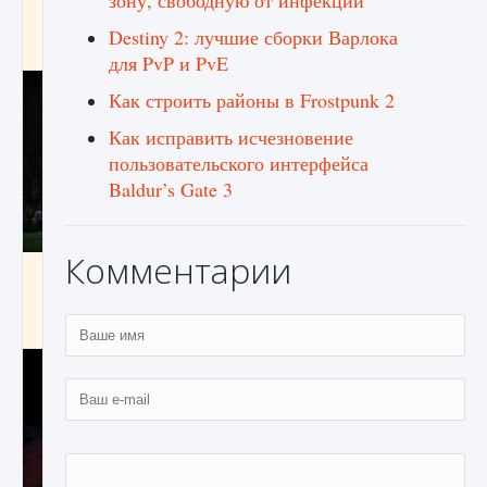
зону, свободную от инфекции
игре Creatures of Ava
Destiny 2: лучшие сборки Варлока
9 августа 2024
1 164
0
0
для PvP и PvE
Как строить районы в Frostpunk 2
Как исправить исчезновение
пользовательского интерфейса
Baldur’s Gate 3
Комментарии
Как исправить ошибку EA FC 25 beta,
которая не работает
9 августа 2024
1 370
0
0