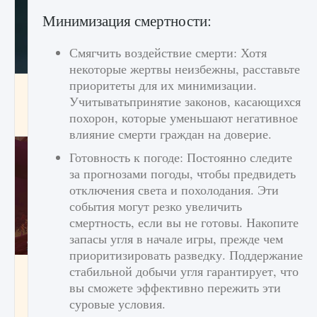
Минимизация смертности:
Смягчить воздействие смерти: Хотя
некоторые жертвы неизбежны, расставьте
приоритеты для их минимизации.
Как проверить статус сервера Delta Force
Hawk Ops
Учитыватьпринятие законов, касающихся
похорон, которые уменьшают негативное
9 августа 2024
1 286
0
0
влияние смерти граждан на доверие.
Готовность к погоде: Постоянно следите
за прогнозами погоды, чтобы предвидеть
отключения света и похолодания. Эти
события могут резко увеличить
смертность, если вы не готовы. Накопите
запасы угля в начале игры, прежде чем
приоритизировать разведку. Поддержание
Как приручить существ джунглей Нари в
стабильной добычи угля гарантирует, что
игре Creatures of Ava
вы сможете эффективно пережить эти
суровые условия.
9 августа 2024
1 218
0
0