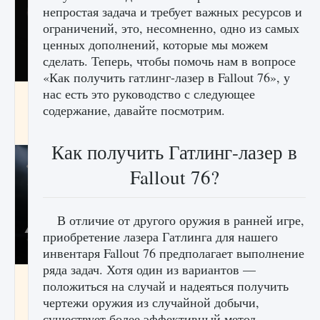
непростая задача и требует важных ресурсов и
ограничений, это, несомненно, одно из самых
ценных дополнений, которые мы можем
сделать. Теперь, чтобы помочь нам в вопросе
«Как получить гатлинг-лазер в Fallout 76», у
нас есть это руководство с следующее
Как разблокировать чертеж счастливого
оружия в MW3 и Warzone
содержание, давайте посмотрим.
9 августа 2024
1 151
0
0
Как получить Гатлинг-лазер в
Fallout 76?
В отличие от другого оружия в ранней игре,
приобретение лазера Гатлинга для нашего
инвентаря Fallout 76 предполагает выполнение
ряда задач. Хотя один из вариантов —
Все новые функции Ultimate Team в EA FC
положиться на случай и надеяться получить
25
чертежи оружия из случайной добычи,
9 августа 2024
1 297
0
0
существует более эффективный метод.