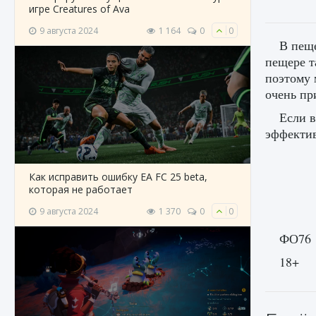
игре Creatures of Ava
9 августа 2024
1 164
0
0
В пеще
пещере т
поэтому 
очень пр
Если в
эффекти
Как исправить ошибку EA FC 25 beta,
которая не работает
9 августа 2024
1 370
0
0
ФО76
18+