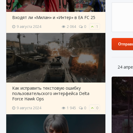
Входят ли «Милан» и «Интер» в EA FC 25
9 августа 2024
2 064
0
1
Отправ
24 апре
Как исправить текстовую ошибку
пользовательского интерфейса Delta
Force Hawk Ops
9 августа 2024
1 945
0
0