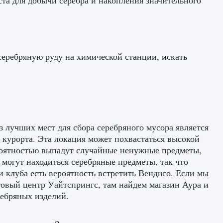
ста для добычи серебра и накопления значительного
серебряную руду на химической станции, искать
из лучших мест для сбора серебряного мусора является
 курорта. Эта локация может похвастаться высокой
ероятностью выпадут случайные ненужные предметы,
 могут находиться серебряные предметы, так что
 клуба есть вероятность встретить Вендиго. Если мы
говый центр Уайтспрингс, там найдем магазин Аура и
ребряных изделий.