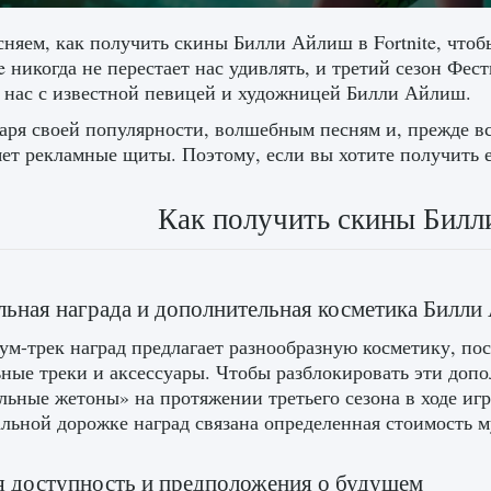
няем, как получить скины Билли Айлиш в Fortnite, чтобы
te никогда не перестает нас удивлять, и третий сезон Фес
 нас с известной певицей и художницей Билли Айлиш.
аря своей популярности, волшебным песням и, прежде в
яет рекламные щиты. Поэтому, если вы хотите получить е
Как получить скины Билли
ьная награда и дополнительная косметика Билли
ум-трек наград предлагает разнообразную косметику, п
ные треки и аксессуары. Чтобы разблокировать эти доп
ьные жетоны» на протяжении третьего сезона в ходе иг
льной дорожке наград связана определенная стоимость 
 доступность и предположения о будущем