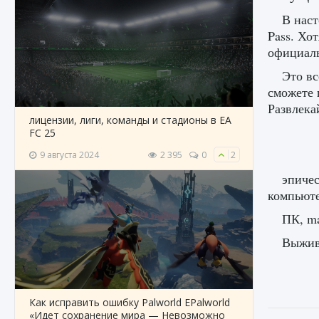
В наст
Pass. Хо
официаль
Это вс
сможете 
Развлека
лицензии, лиги, команды и стадионы в EA
FC 25
9 августа 2024
2 395
0
2
эпичес
компьюте
ПК, ma
Выжива
Как исправить ошибку Palworld EPalworld
«Идет сохранение мира — Невозможно