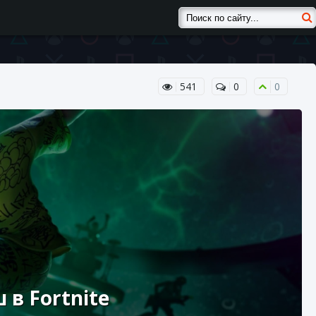
541
0
0
в Fortnite