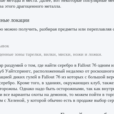
ые методы и места. Далее, вот некоторые популярные ме
ва этого драгоценного металла.
яные локации
о можно получить, разбирая предметы или переплавляя 
ывок
денные зоны тарелки, вилки, миски, ножи и ложки.
ар раздумий о том, где найти серебро в Fallout 76 одним 
уб Уайтспрингс, расположенный недалеко от роскошного
ацией диких гулей в Fallout 76 из которых с большой в
серебро. Кроме того, в зданиях, окружающих клуб, также
сторожны. Однако надо быть осторожными, так как внутри
и все варианты охоты на демонов, то можем пойти в тор
м с Хеленой, у которой обычно есть в продаже выбор се