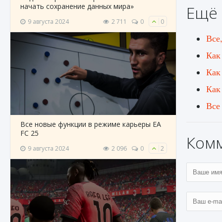
начать сохранение данных мира»
Ещё 
9 августа 2024
2 711
0
0
Все
Как
Как
Как 
Все
Все новые функции в режиме карьеры EA
FC 25
Ком
9 августа 2024
2 096
0
2