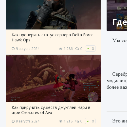
Где
Как проверить статус сервера Delta Force
Мы сос
Hawk Ops
9 августа 2024
1 286
0
0
Серебр
модифици
более ва
Как приручить существ джунглей Нари в
игре Creatures of Ava
Это ан
9 августа 2024
1 218
0
0