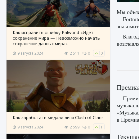
Мы объяс
Fortni
знакомит
Как исправить ошибку Palworld «Идет
Благод
сохранение мира — Невозможно начать
возглавл
сохранение данных мира»
9 августа 2024
2 511
0
0
Премиал
Преми
музыкаль
«Музыкал
Как заработать медали лиги Clash of Clans
в Премиа
9 августа 2024
2 599
0
1
Текущая