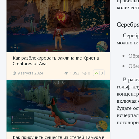
правильн
количест
Серебр
Серебр
можно в:
Обр
Как разблокировать заклинание Крист в
Creatures of Ava
Обе
9 августа 2024
1 393
0
0
В разг
гольф-кл
концентр
включая 
будьте о
исчерпал
поговори
Как приручить существ из степей Тамура в