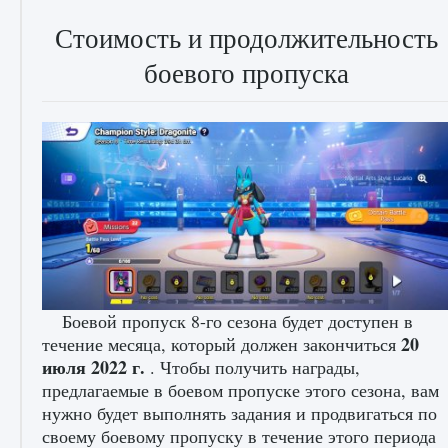
Стоимость и продолжительность
боевого пропуска
лицензии, лиги, команды и стадионы в EA
FC 25
9 августа 2024
2 395
0
2
Боевой пропуск 8-го сезона будет доступен в
20
течение месяца, который должен закончиться
июля 2022 г.
. Чтобы получить награды,
предлагаемые в боевом пропуске этого сезона, вам
нужно будет выполнять задания и продвигаться по
Как исправить ошибку Palworld EPalworld
своему боевому пропуску в течение этого периода
«Идет сохранение мира — Невозможно