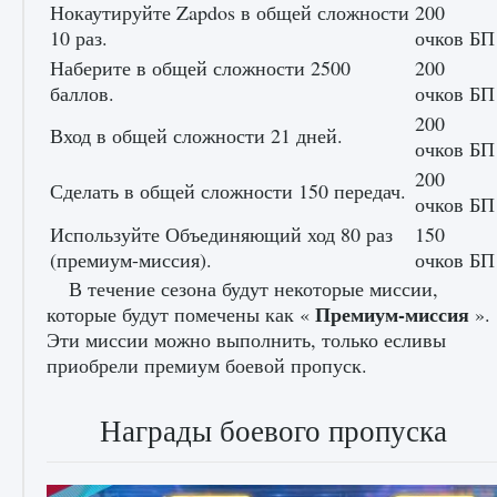
Нокаутируйте Zapdos в общей сложности
200
10 раз.
очков БП
Как создавать предметы в Creatures of Ava
Наберите в общей сложности 2500
200
баллов.
очков БП
9 августа 2024
1 266
0
0
200
Вход в общей сложности 21 дней.
очков БП
200
Сделать в общей сложности 150 передач.
очков БП
Используйте Объединяющий ход 80 раз
150
(премиум-миссия).
очков БП
В течение сезона будут некоторые миссии,
Премиум-миссия
которые будут помечены как «
».
Как найти Гробницу Изгоев в Diablo 4
Эти миссии можно выполнить, только есливы
приобрели премиум боевой пропуск.
9 августа 2024
1 337
0
0
Награды боевого пропуска