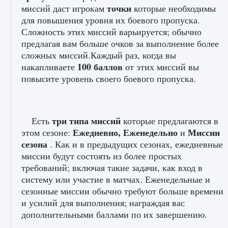
точки
миссий даст игрокам
которые необходимы
для повышения уровня их боевого пропуска.
Сложность этих миссий варьируется; обычно
предлагая вам больше очков за выполнение более
сложных миссий.Каждый раз, когда вы
Как проверить статус сервера Delta Force
100 баллов
накапливаете
от этих миссий вы
Hawk Ops
повысите уровень своего боевого пропуска.
9 августа 2024
1 286
0
0
три типа миссий
Есть
которые предлагаются в
Ежедневно, Еженедельно
Миссии
этом сезоне:
и
сезона
. Как и в предыдущих сезонах, ежедневные
миссии будут состоять из более простых
требований; включая такие задачи, как вход в
систему или участие в матчах. Еженедельные и
сезонные миссии обычно требуют больше времени
Как приручить существ джунглей Нари в
и усилий для выполнения; награждая вас
игре Creatures of Ava
дополнительными баллами по их завершению.
9 августа 2024
1 218
0
0