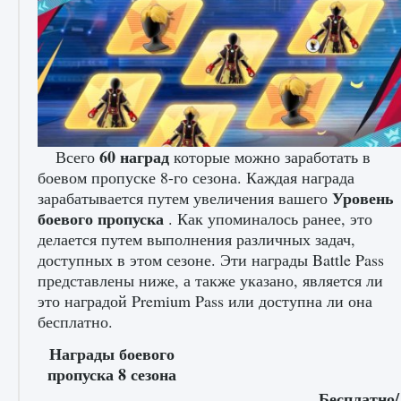
Как получить Thunder Egg в Stardew Valley
9 августа 2024
1 244
0
0
60 наград
Всего
которые можно заработать в
боевом пропуске 8-го сезона. Каждая награда
Уровень
зарабатывается путем увеличения вашего
боевого пропуска
. Как упоминалось ранее, это
делается путем выполнения различных задач,
доступных в этом сезоне. Эти награды Battle Pass
представлены ниже, а также указано, является ли
Как исправить неработающие награды For
это наградой Premium Pass или доступна ли она
Honor
бесплатно.
9 августа 2024
1 205
0
0
Награды боевого
пропуска 8 сезона
Бесплатно/