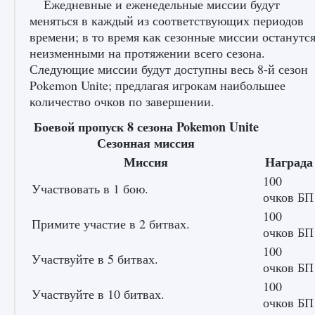
Ежедневные и еженедельные миссии будут
меняться в каждый из соответствующих периодов
времени; в то время как сезонные миссии останутс
неизменными на протяжении всего сезона.
Следующие миссии будут доступны весь 8-й сезон
Pokemon Unite; предлагая игрокам наибольшее
количество очков по завершении.
Боевой пропуск 8 сезона Pokemon Unite
Как разблокировать заклинание Крист в
Сезонная миссия
Creatures of Ava
Миссия
Награда
9 августа 2024
1 393
0
0
100
Участвовать в 1 бою.
очков БП
100
Примите участие в 2 битвах.
очков БП
100
Участвуйте в 5 битвах.
очков БП
100
Участвуйте в 10 битвах.
очков БП
Как приручить существ из степей Тамура в