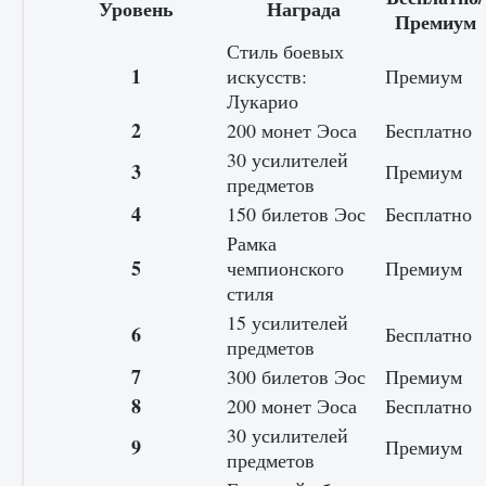
Уровень
Награда
Премиум
Стиль боевых
1
искусств:
Премиум
Лукарио
2
200 монет Эоса
Бесплатно
Как разблокировать чертеж счастливого
30 усилителей
оружия в MW3 и Warzone
3
Премиум
предметов
9 августа 2024
1 151
0
0
4
150 билетов Эос
Бесплатно
Рамка
5
чемпионского
Премиум
стиля
15 усилителей
6
Бесплатно
предметов
7
300 билетов Эос
Премиум
8
200 монет Эоса
Бесплатно
Все новые функции Ultimate Team в EA FC
30 усилителей
25
9
Премиум
предметов
9 августа 2024
1 297
0
0