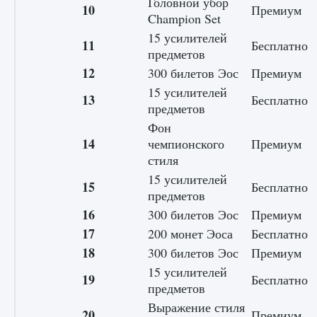
Головной убор
10
Премиум
Champion Set
15 усилителей
11
Бесплатно
предметов
12
300 билетов Эос
Премиум
15 усилителей
13
Бесплатно
предметов
Фон
Как включить чат в Fortnite
14
чемпионского
Премиум
стиля
9 августа 2024
1 335
0
0
15 усилителей
15
Бесплатно
предметов
16
300 билетов Эос
Премиум
17
200 монет Эоса
Бесплатно
18
300 билетов Эос
Премиум
15 усилителей
19
Бесплатно
предметов
Выражение стиля
20
Премиум