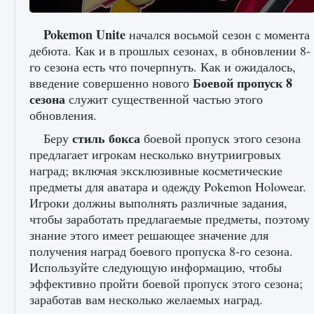
Pokemon Unite
начался восьмой сезон с момента
дебюта. Как и в прошлых сезонах, в обновлении 8-
го сезона есть что почерпнуть. Как и ожидалось,
Как исправить ошибку Palworld «Идет
Боевой пропуск 8
введение совершенно нового
сохранение мира — Невозможно начать
сезона
служит существенной частью этого
сохранение данных мира»
обновления.
9 августа 2024
2 511
0
0
стиль бокса
Беру
боевой пропуск этого сезона
предлагает игрокам несколько внутриигровых
наград; включая эксклюзивные косметические
предметы для аватара и одежду Pokemon Holowear.
Игроки должны выполнять различные задания,
чтобы заработать предлагаемые предметы, поэтому
знание этого имеет решающее значение для
получения наград боевого пропуска 8-го сезона.
Как заработать медали лиги Clash of Clans
Используйте следующую информацию, чтобы
эффективно пройти боевой пропуск этого сезона;
9 августа 2024
2 599
0
1
заработав вам несколько желаемых наград.