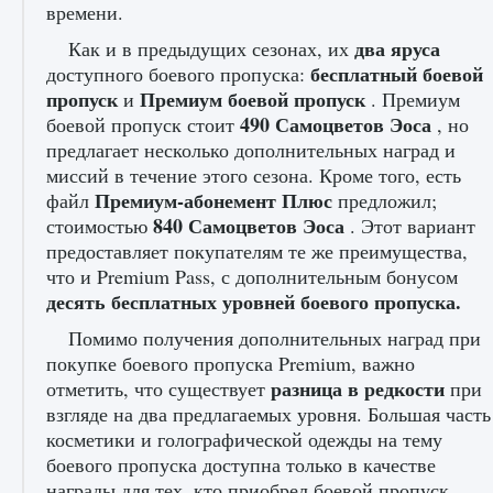
времени.
начать сохранение данных мира»
два яруса
Как и в предыдущих сезонах, их
9 августа 2024
2 711
0
0
бесплатный боевой
доступного боевого пропуска:
пропуск
Премиум боевой пропуск
и
. Премиум
490 Самоцветов Эоса
боевой пропуск стоит
, но
предлагает несколько дополнительных наград и
миссий в течение этого сезона. Кроме того, есть
Премиум-абонемент Плюс
файл
предложил;
840 Самоцветов Эоса
стоимостью
. Этот вариант
предоставляет покупателям те же преимущества,
что и Premium Pass, с дополнительным бонусом
Все новые функции в режиме карьеры EA
FC 25
десять бесплатных уровней боевого пропуска.
9 августа 2024
2 096
0
2
Помимо получения дополнительных наград при
покупке боевого пропуска Premium, важно
разница в редкости
отметить, что существует
при
взгляде на два предлагаемых уровня. Большая часть
косметики и голографической одежды на тему
боевого пропуска доступна только в качестве
награды для тех, кто приобрел боевой пропуск