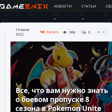
НОВОСТИ
СТАТЬИ
ОБ
14 июня
Zaratos
968
0
0
2022
Подробное руководство по получению
самоцветов Brawl Stars
10 августа 2024
2 685
0
1
Все, что вам нужно знать
о боевом пропуске 8
сезона в Pokemon Unite