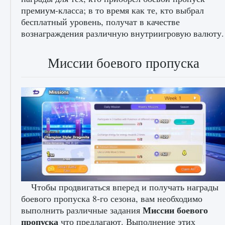
премиум-класса; в то время как те, кто выбрал
бесплатный уровень, получат в качестве
Входят ли «Милан» и «Интер» в EA FC 25
вознаграждения различную внутриигровую валюту.
9 августа 2024
2 064
0
1
Миссии боевого пропуска
Как исправить текстовую ошибку
пользовательского интерфейса Delta
Force Hawk Ops
9 августа 2024
1 945
0
0
Чтобы продвигаться вперед и получать награды
боевого пропуска 8-го сезона, вам необходимо
Миссии боевого
выполнить различные задания
пропуска
что предлагают. Выполнение этих