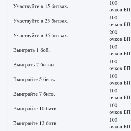
100
игре Creatures of Ava
Участвуйте в 15 битвах.
очков БП
9 августа 2024
1 164
0
0
100
Участвуйте в 25 битвах.
очков БП
200
Участвуйте в 35 битвах.
очков БП
100
Выиграть 1 бой.
очков БП
100
Выиграть 2 битвы.
очков БП
Как исправить ошибку EA FC 25 beta,
100
Выиграйте 5 битв.
которая не работает
очков БП
9 августа 2024
1 370
0
0
100
Выиграйте 7 битв.
очков БП
100
Выиграйте 10 битв.
очков БП
100
Выиграйте 13 битв.
очков БП