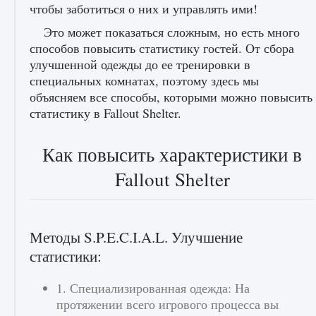
чтобы заботиться о них и управлять ими!
Это может показаться сложным, но есть много
способов повысить статистику гостей. От сбора
Как получить Thunder Egg в Stardew Valley
улучшенной одежды до ее тренировки в
специальных комнатах, поэтому здесь мы
9 августа 2024
1 244
0
0
объясняем все способы, которыми можно повысить
статистику в Fallout Shelter.
Как повысить характеристики в
Fallout Shelter
Как исправить неработающие награды For
Методы S.P.E.C.I.A.L. Улучшение
Honor
статистики:
9 августа 2024
1 205
0
0
1. Специализированная одежда: На
протяжении всего игрового процесса вы