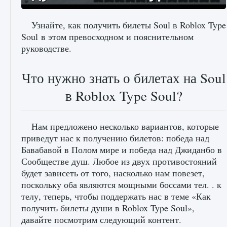
Узнайте, как получить билеты Soul в Roblox Type
Soul в этом превосходном и пояснительном
руководстве.
Как исправить ошибку Palworld «Идет
сохранение мира — Невозможно начать
сохранение данных мира»
Что нужно знать о билетах на Soul
9 августа 2024
2 511
0
0
в Roblox Type Soul?
Нам предложено несколько вариантов, которые
приведут нас к получению билетов: победа над
Бавабавой в Полом мире и победа над Джиданбо в
Сообществе душ. Любое из двух противостояний
будет зависеть от того, насколько нам повезет,
поскольку оба являются мощными боссами тел. . к
Как заработать медали лиги Clash of Clans
телу, теперь, чтобы поддержать нас в теме «Как
получить билеты души в Roblox Type Soul»,
9 августа 2024
2 599
0
1
давайте посмотрим следующий контент.