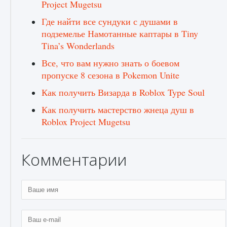
Project Mugetsu
Где найти все сундуки с душами в
подземелье Намотанные каптары в Tiny
Tina’s Wonderlands
Все, что вам нужно знать о боевом
пропуске 8 сезона в Pokemon Unite
Как получить Визарда в Roblox Type Soul
Как разблокировать заклинание Крист в
Creatures of Ava
Как получить мастерство жнеца душ в
9 августа 2024
1 393
0
0
Roblox Project Mugetsu
Комментарии
Как приручить существ из степей Тамура в