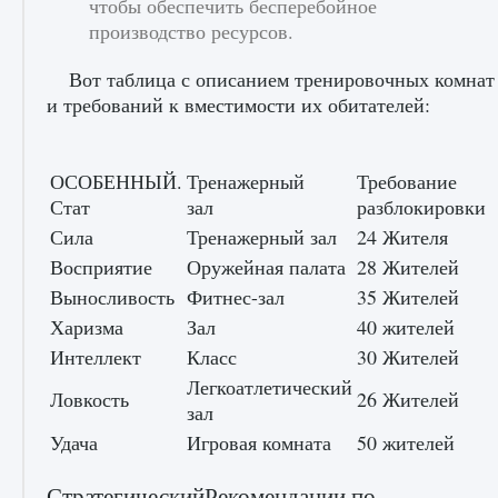
чтобы обеспечить бесперебойное
производство ресурсов.
Вот таблица с описанием тренировочных комнат
и требований к вместимости их обитателей:
ОСОБЕННЫЙ.
Тренажерный
Требование
Стат
зал
разблокировки
Как включить чат в Fortnite
Сила
Тренажерный зал
24 Жителя
9 августа 2024
1 335
0
0
Восприятие
Оружейная палата
28 Жителей
Выносливость
Фитнес-зал
35 Жителей
Харизма
Зал
40 жителей
Интеллект
Класс
30 Жителей
Легкоатлетический
Ловкость
26 Жителей
зал
Удача
Игровая комната
50 жителей
СтратегическийРекомендации по