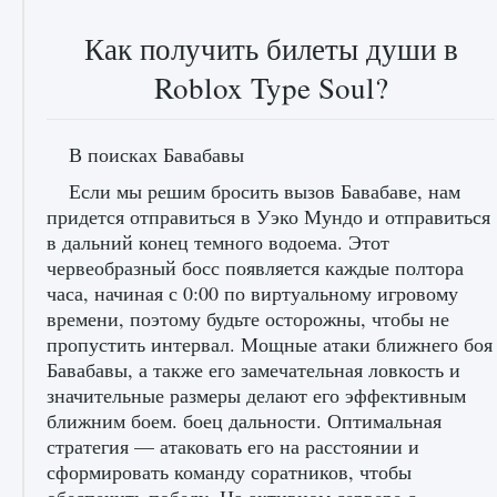
Как получить билеты души в
Roblox Type Soul?
В поисках Бавабавы
лицензии, лиги, команды и стадионы в EA
Если мы решим бросить вызов Бавабаве, нам
FC 25
придется отправиться в Уэко Мундо и отправиться
в дальний конец темного водоема. Этот
9 августа 2024
2 395
0
2
червеобразный босс появляется каждые полтора
часа, начиная с 0:00 по виртуальному игровому
времени, поэтому будьте осторожны, чтобы не
пропустить интервал. Мощные атаки ближнего боя
Бавабавы, а также его замечательная ловкость и
значительные размеры делают его эффективным
ближним боем. боец дальности. Оптимальная
стратегия — атаковать его на расстоянии и
сформировать команду соратников, чтобы
Как исправить ошибку Palworld EPalworld
«Идет сохранение мира — Невозможно