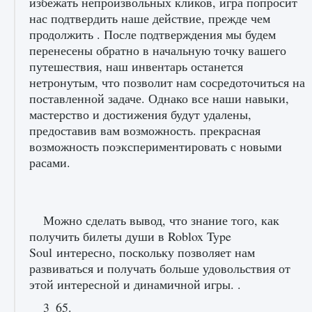
избежать непроизвольных кликов, игра попросит
нас подтвердить наше действие, прежде чем
продолжить . После подтверждения мы будем
Входят ли «Милан» и «Интер» в EA FC 25
перенесены обратно в начальную точку вашего
9 августа 2024
2 064
0
1
путешествия, наш инвентарь останется
нетронутым, что позволит нам сосредоточиться на
поставленной задаче. Однако все наши навыки,
мастерство и достижения будут удалены,
предоставив вам возможность. прекрасная
возможность поэкспериментировать с новыми
расами.
Как исправить текстовую ошибку
Можно сделать вывод, что знание того, как
пользовательского интерфейса Delta
Force Hawk Ops
получить билеты души в Roblox Type
Soul интересно, поскольку позволяет нам
9 августа 2024
1 945
0
0
развиваться и получать больше удовольствия от
этой интересной и динамичной игры. .
3_65.