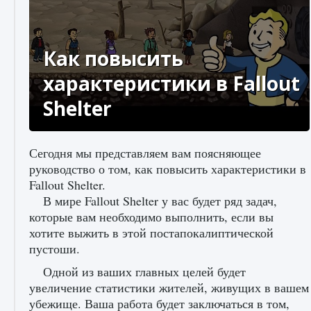
Как создавать предметы в Creatures of Ava
Как повысить
9 августа 2024
1 266
0
0
характеристики в Fallout
Shelter
Сегодня мы представляем вам поясняющее
руководство о том, как повысить характеристики в
Fallout Shelter.
В мире Fallout Shelter у вас будет ряд задач,
Как найти Гробницу Изгоев в Diablo 4
которые вам необходимо выполнить, если вы
9 августа 2024
1 337
0
0
хотите выжить в этой постапокалиптической
пустоши.
Одной из ваших главных целей будет
увеличение статистики жителей, живущих в вашем
убежище. Ваша работа будет заключаться в том,