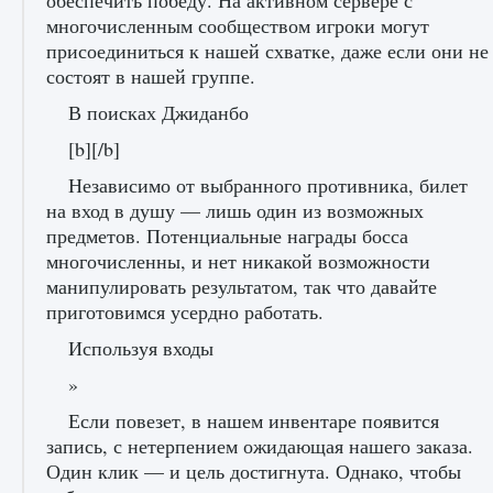
обеспечить победу. На активном сервере с
начать сохранение данных мира»
многочисленным сообществом игроки могут
присоединиться к нашей схватке, даже если они не
9 августа 2024
2 711
0
0
состоят в нашей группе.
В поисках Джиданбо
[b][/b]
Независимо от выбранного противника, билет
на вход в душу — лишь один из возможных
предметов. Потенциальные награды босса
многочисленны, и нет никакой возможности
Все новые функции в режиме карьеры EA
манипулировать результатом, так что давайте
FC 25
приготовимся усердно работать.
9 августа 2024
2 096
0
2
Используя входы
»
Если повезет, в нашем инвентаре появится
запись, с нетерпением ожидающая нашего заказа.
Один клик — и цель достигнута. Однако, чтобы