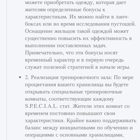
можете приобретать одежду, которая дает
жителям определенные бонусы к
характеристикам. Их можно найти в ланч-
боксах или во время исследования пустошей.
Оснащение жильцов такой одеждой может
существенно повысить их эффективность в
Как разблокировать чертеж счастливого
выполнении поставленных задач.
оружия в MW3 и Warzone
Примечательно, что эти бонусы носят
9 августа 2024
1 151
0
0
временный характер и в первую очередь
служат полезной стратегией в начале игры.
2. Реализация тренировочного зала: По мере
процветания вашего хранилища вы будете
открывать специальные тренировочные
комнаты, соответствующие каждому
S.P.E.C.I.A.L. стат. Жители этих комнат со
временем постоянно повышают свои
характеристики. Крайне важно поддерживать
Все новые функции Ultimate Team в EA FC
баланс между инициативами по обучению и
25
операциями с основными хранилищами,
9 августа 2024
1 297
0
0