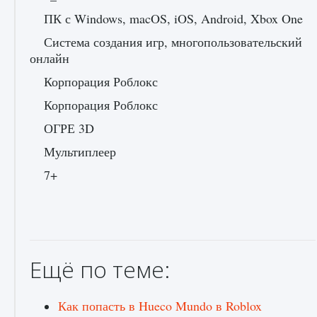
ПК с Windows, macOS, iOS, Android, Xbox One
Система создания игр, многопользовательский
онлайн
Корпорация Роблокс
Как проверить статус сервера Delta Force
Hawk Ops
Корпорация Роблокс
9 августа 2024
1 286
0
0
ОГРЕ 3D
Мультиплеер
7+
Ещё по теме:
Как приручить существ джунглей Нари в
игре Creatures of Ava
9 августа 2024
1 218
0
0
Как попасть в Hueco Mundo в Roblox