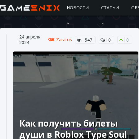
НОВОСТИ
СТАТЬИ
ОБ
24 апреля
Zaratos
547
0
0
2024
Подробное руководство по получению
самоцветов Brawl Stars
10 августа 2024
2 685
0
1
Как получить билеты
души в Roblox Type Soul