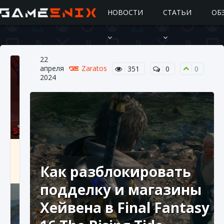
НОВОСТИ
СТАТЬИ
ОБ
22
апреля
Zaratos
351
0
0
2024
Подробное руководство по получению
самоцветов Brawl Stars
Как разблокировать
10 августа 2024
2 685
0
1
подделку и магазины
Хейвена в Final Fantasy