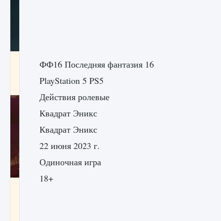
Как проверить статус сервера Delta Force
ФФ16 Последняя фантазия 16
Hawk Ops
PlayStation 5 PS5
9 августа 2024
1 286
0
0
Действия ролевые
Квадрат Эникс
Квадрат Эникс
22 июня 2023 г.
Одиночная игра
18+
Как приручить существ джунглей Нари в
игре Creatures of Ava
9 августа 2024
1 218
0
0