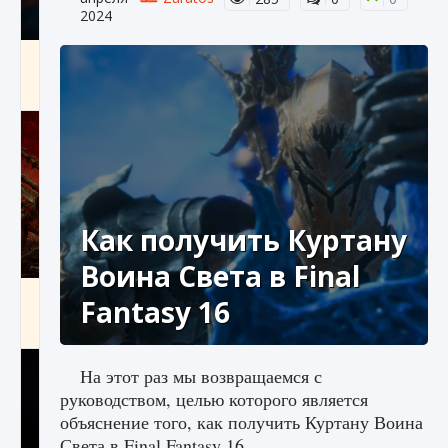
2024
Как создавать предметы в Creatures of Ava
9 августа 2024
1 266
0
0
Как получить Куртану
Воина Света в Final
Как найти Гробницу Изгоев в Diablo 4
Fantasy 16
9 августа 2024
1 337
0
0
На этот раз мы возвращаемся с
руководством, целью которого является
объяснение того, как получить Куртану Воина
Света в Final Fantasy 16.