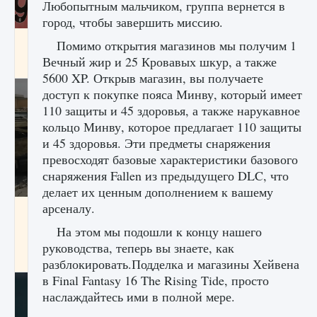
Любопытным мальчиком, группа вернется в
город, чтобы завершить миссию.
Входят ли «Милан» и «Интер» в EA FC 25
Помимо открытия магазинов мы получим 1
Вечный жир и 25 Кровавых шкур, а также
9 августа 2024
2 064
0
1
5600 XP. Открыв магазин, вы получаете
доступ к покупке пояса Минву, который имеет
110 защиты и 45 здоровья, а также нарукавное
кольцо Минву, которое предлагает 110 защиты
и 45 здоровья. Эти предметы снаряжения
превосходят базовые характеристики базового
снаряжения Fallen из предыдущего DLC, что
делает их ценным дополнением к вашему
арсеналу.
Как исправить текстовую ошибку
пользовательского интерфейса Delta
На этом мы подошли к концу нашего
Force Hawk Ops
руководства, теперь вы знаете, как
9 августа 2024
1 945
0
0
разблокировать.Подделка и магазины Хейвена
в Final Fantasy 16 The Rising Tide, просто
наслаждайтесь ими в полной мере.