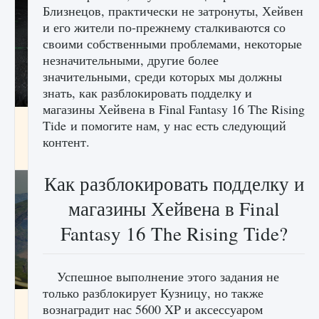
Близнецов, практически не затронуты, Хейвен
и его жители по-прежнему сталкиваются со
своими собственными проблемами, некоторые
незначительными, другие более
значительными, среди которых мы должны
знать, как разблокировать подделку и
магазины Хейвена в Final Fantasy 16 The Rising
лицензии, лиги, команды и стадионы в EA
Tide и помогите нам, у нас есть следующий
FC 25
контент.
9 августа 2024
2 395
0
2
Как разблокировать подделку и
магазины Хейвена в Final
Fantasy 16 The Rising Tide?
Успешное выполнение этого задания не
только разблокирует Кузницу, но также
Как исправить ошибку Palworld EPalworld
вознаградит нас 5600 XP и аксессуаром
«Идет сохранение мира — Невозможно