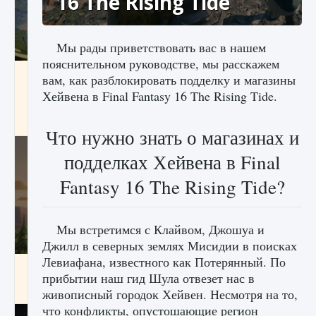
16 The Rising Tide
Мы рады приветствовать вас в нашем
пояснительном руководстве, мы расскажем
Как исправить ошибку Palworld «Идет
вам, как разблокировать подделку и магазины
сохранение мира — Невозможно начать
Хейвена в Final Fantasy 16 The Rising Tide.
сохранение данных мира»
9 августа 2024
2 511
0
0
Что нужно знать о магазинах и
подделках Хейвена в Final
Fantasy 16 The Rising Tide?
Мы встретимся с Клайвом, Джошуа и
Джилл в северных землях Мисидии в поисках
Левиафана, известного как Потерянный. По
Как заработать медали лиги Clash of Clans
прибытии наш гид Шула отвезет нас в
9 августа 2024
2 599
0
1
живописный городок Хейвен. Несмотря на то,
что конфликты, опустошающие регион