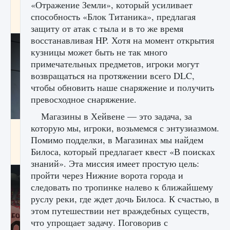
«Отражение Земли», который усиливает
начать сохранение данных мира»
способность «Блок Титаника», предлагая
9 августа 2024
2 711
0
0
защиту от атак с тыла и в то же время
восстанавливая HP. Хотя на момент открытия
кузницы может быть не так много
примечательных предметов, игроки могут
возвращаться на протяжении всего DLC,
чтобы обновить наше снаряжение и получить
превосходное снаряжение.
Магазины в Хейвене — это задача, за
которую мы, игроки, возьмемся с энтузиазмом.
Все новые функции в режиме карьеры EA
FC 25
Помимо подделки, в Магазинах мы найдем
Билоса, который предлагает квест «В поисках
9 августа 2024
2 096
0
2
знаний». Эта миссия имеет простую цель:
пройти через Нижние ворота города и
следовать по тропинке налево к ближайшему
руслу реки, где ждет дочь Билоса. К счастью, в
этом путешествии нет враждебных существ,
что упрощает задачу. Поговорив с