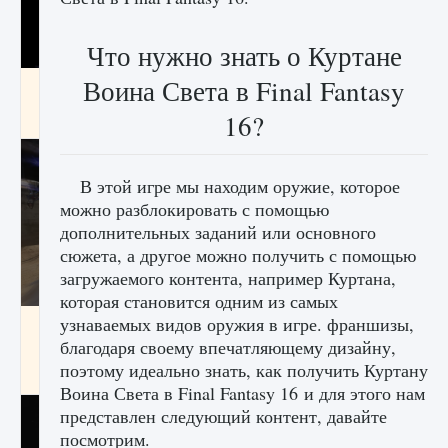
Что нужно знать о Куртане
Воина Света в Final Fantasy
Как получить Thunder Egg в Stardew Valley
16?
9 августа 2024
1 244
0
0
В этой игре мы находим оружие, которое
можно разблокировать с помощью
дополнительных заданий или основного
сюжета, а другое можно получить с помощью
загружаемого контента, например Куртана,
которая становится одним из самых
узнаваемых видов оружия в игре. франшизы,
Как исправить неработающие награды For
Honor
благодаря своему впечатляющему дизайну,
поэтому идеально знать, как получить Куртану
9 августа 2024
1 205
0
0
Воина Света в Final Fantasy 16 и для этого нам
представлен следующий контент, давайте
посмотрим.