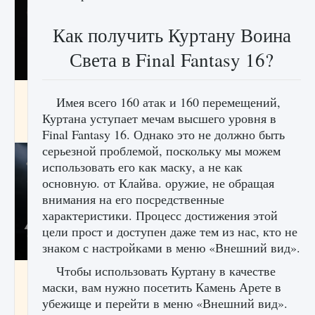
Как получить Куртану Воина
Света в Final Fantasy 16?
Как разблокировать чертеж счастливого
Имея всего 160 атак и 160 перемещений,
оружия в MW3 и Warzone
Куртана уступает мечам высшего уровня в
9 августа 2024
1 151
0
0
Final Fantasy 16. Однако это не должно быть
серьезной проблемой, поскольку мы можем
использовать его как маску, а не как
основную. от Клайва. оружие, не обращая
внимания на его посредственные
характеристики. Процесс достижения этой
цели прост и доступен даже тем из нас, кто не
знаком с настройками в меню «Внешний вид».
Чтобы использовать Куртану в качестве
Все новые функции Ultimate Team в EA FC
маски, вам нужно посетить Камень Арете в
25
убежище и перейти в меню «Внешний вид».
9 августа 2024
1 297
0
0