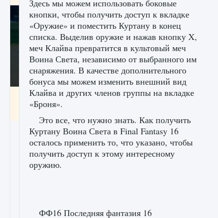
Здесь мы можем использовать боковые
кнопки, чтобы получить доступ к вкладке
«Оружие» и поместить Куртану в конец
списка. Выделив оружие и нажав кнопку X,
меч Клайва превратится в культовый меч
Воина Света, независимо от выбранного им
снаряжения. В качестве дополнительного
бонуса мы можем изменить внешний вид
Клайва и других членов группы на вкладке
Как включить чат в Fortnite
«Броня».
9 августа 2024
1 335
0
0
Это все, что нужно знать. Как получить
Куртану Воина Света в Final Fantasy 16
осталось применить то, что указано, чтобы
получить доступ к этому интересному
оружию.
ФФ16 Последняя фантазия 16