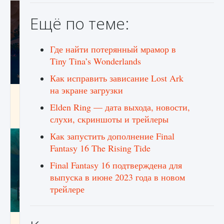
Ещё по теме:
Где найти потерянный мрамор в
Tiny Tina’s Wonderlands
Как исправить зависание Lost Ark
на экране загрузки
Как разблокировать заклинание Крист в
Creatures of Ava
Elden Ring — дата выхода, новости,
слухи, скриншоты и трейлеры
9 августа 2024
1 393
0
0
Как запустить дополнение Final
Fantasy 16 The Rising Tide
Final Fantasy 16 подтверждена для
выпуска в июне 2023 года в новом
трейлере
Как приручить существ из степей Тамура в