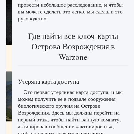
провести небольшое расследование, и чтобы
вы можете сделать это легко, мы сделали это
руководство.
Где найти все ключ-карты
Острова Возрождения в
лицензии, лиги, команды и стадионы в EA
Warzone
FC 25
9 августа 2024
2 395
0
2
Утеряна карта доступа
Это первая утерянная карта доступа, и мы
можем получить ее в подвале сооружения
биологического оружия на Острове
Возрождения. Здесь мы должны перейти на
первый этаж, чтобы найти ванную комнату,
активировав сообщение «активировать»,
Как исправить ошибку Palworld EPalworld
«Идет сохранение мира — Невозможно
чтобы получить значительную сумму