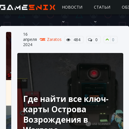
НОВОСТИ
СТАТЬИ
ОБ
16
апреля
Zaratos
484
0
0
2024
Подробное руководство по получению
самоцветов Brawl Stars
Где найти все ключ-
10 августа 2024
2 685
0
1
карты Острова
Возрождения в