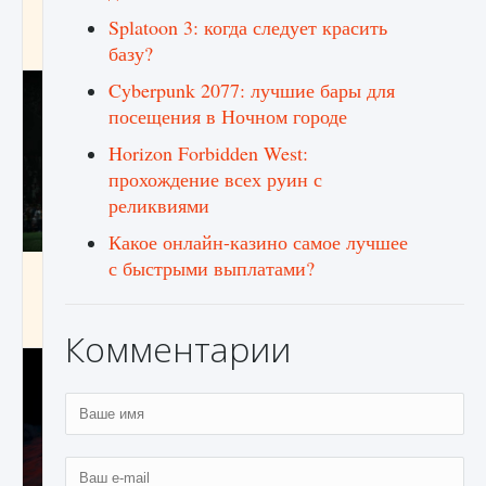
игре Creatures of Ava
Splatoon 3: когда следует красить
9 августа 2024
1 164
0
0
базу?
Cyberpunk 2077: лучшие бары для
посещения в Ночном городе
Horizon Forbidden West:
прохождение всех руин с
реликвиями
Какое онлайн-казино самое лучшее
с быстрыми выплатами?
Как исправить ошибку EA FC 25 beta,
которая не работает
9 августа 2024
1 370
0
0
Комментарии