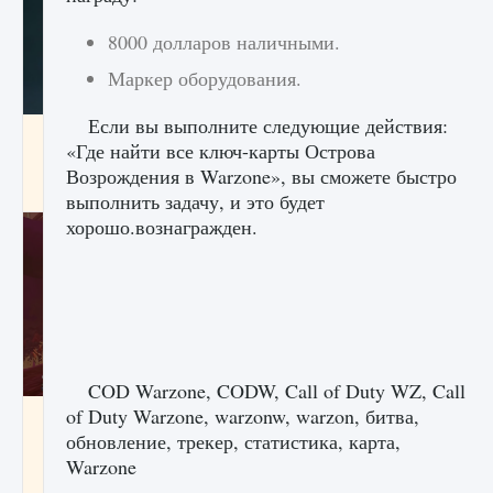
8000 долларов наличными.
Маркер оборудования.
Если вы выполните следующие действия:
Как проверить статус сервера Delta Force
«Где найти все ключ-карты Острова
Hawk Ops
Возрождения в Warzone», вы сможете быстро
9 августа 2024
1 286
0
0
выполнить задачу, и это будет
хорошо.вознагражден.
COD Warzone, CODW, Call of Duty WZ, Call
of Duty Warzone, warzonw, warzon, битва,
Как приручить существ джунглей Нари в
игре Creatures of Ava
обновление, трекер, статистика, карта,
Warzone
9 августа 2024
1 218
0
0