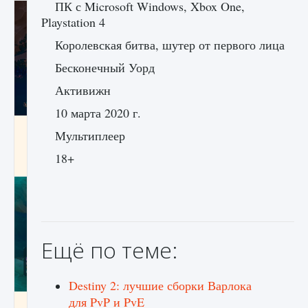
ПК с Microsoft Windows, Xbox One,
Playstation 4
Королевская битва, шутер от первого лица
Бесконечный Уорд
Активижн
10 марта 2020 г.
Как разблокировать заклинание Крист в
Мультиплеер
Creatures of Ava
18+
9 августа 2024
1 393
0
0
Ещё по теме:
Destiny 2: лучшие сборки Варлока
для PvP и PvE
Как приручить существ из степей Тамура в