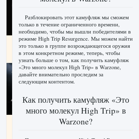
Разблокировать этот камуфляж мы сможем
только в течение ограниченного времени,
необходимо, чтобы мы вышли победителями в
режиме High Trip Resurgence. Мы можем найти
Как разблокировать чертеж счастливого
это только в группе возрождающегося оружия
оружия в MW3 и Warzone
в этом конкретном режиме, теперь, чтобы
9 августа 2024
1 151
0
0
узнать больше о том, как получить камуфляж
«Это много молекул High Trip» в Warzone,
давайте внимательно проследим за
следующим контентом.
Как получить камуфляж «Это
много молекул High Trip» в
Warzone?
Все новые функции Ultimate Team в EA FC
25
9 августа 2024
1 297
0
0