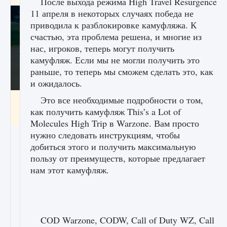
После выхода режима High Travel Resurgence
11 апреля в некоторых случаях победа не
приводила к разблокировке камуфляжа. К
счастью, эта проблема решена, и многие из
нас, игроков, теперь могут получить
камуфляж. Если мы не могли получить это
раньше, то теперь мы сможем сделать это, как
и ожидалось.
Это все необходимые подробности о том,
Как включить чат в Fortnite
как получить камуфляж This’s a Lot of
9 августа 2024
1 335
0
0
Molecules High Trip в Warzone. Вам просто
нужно следовать инструкциям, чтобы
добиться этого и получить максимальную
пользу от преимуществ, которые предлагает
нам этот камуфляж.
COD Warzone, CODW, Call of Duty WZ, Call