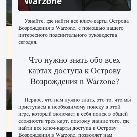
Warzone
Узнайте, где найти все ключ-карты Острова
Возрождения в Warzone, с помощью нашего
Как исправить ошибку Palworld «Идет
интересного пояснительного руководства
сохранение мира — Невозможно начать
сегодня.
сохранение данных мира»
9 августа 2024
2 511
0
0
Что нужно знать обо всех
картах доступа к Острову
Возрождения в Warzone?
Первое, что нам нужно знать, это то, что мы
приступаем к необходимому поиску в этой
игре, который включает в себя поиск в общей
Как заработать медали лиги Clash of Clans
сложности трех карт, поэтому знание того, где
9 августа 2024
2 599
0
1
найти все ключ-карты доступа к Острову
Возрождения в Warzone, позволяет нам