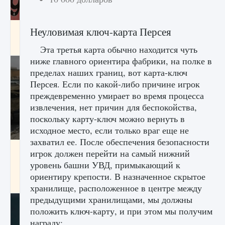
Входят ли «Милан» и «Интер» в EA FC 25
Неуловимая ключ-карта Персея
9 августа 2024
2 064
0
1
Эта третья карта обычно находится чуть
ниже главного ориентира фабрики, на полке в
пределах наших границ, вот карта-ключ
Персея. Если по какой-либо причине игрок
преждевременно умирает во время процесса
извлечения, нет причин для беспокойства,
поскольку карту-ключ можно вернуть в
исходное место, если только враг еще не
захватил ее. После обеспечения безопасности
Как исправить текстовую ошибку
игрок должен перейти на самый нижний
пользовательского интерфейса Delta
уровень башни УВД, примыкающий к
Force Hawk Ops
ориентиру крепости. В назначенное скрытое
9 августа 2024
1 945
0
0
хранилище, расположенное в центре между
предыдущими хранилищами, мы должны
положить ключ-карту, и при этом мы получим
награду: