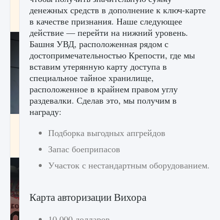
начать сохранение данных мира»
денежных средств в дополнение к ключ-карте
в качестве признания. Наше следующее
9 августа 2024
2 711
0
0
действие — перейти на нижний уровень.
Башня УВД, расположенная рядом с
достопримечательностью Крепости, где мы
вставим утерянную карту доступа в
специальное тайное хранилище,
расположенное в крайнем правом углу
раздевалки. Сделав это, мы получим в
награду:
Все новые функции в режиме карьеры EA
Подборка выгодных апгрейдов
FC 25
9 августа 2024
2 096
0
Запас боеприпасов
2
Участок с нестандартным оборудованием.
Карта авторизации Вихора
10 000 долларов