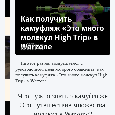
Как получить
Как получить Thunder Egg в Stardew Valley
камуфляж «Это много
9 августа 2024
1 244
0
0
молекул High Trip» в
Warzone
На этот раз мы возвращаемся с
руководством, цель которого объяснить, как
получить камуфляж «Это много молекул High
Trip» в Warzone.
Как исправить неработающие награды For
Honor
Что нужно знать о камуфляже
9 августа 2024
1 205
0
0
Это путешествие множества
молекул в Warzone?