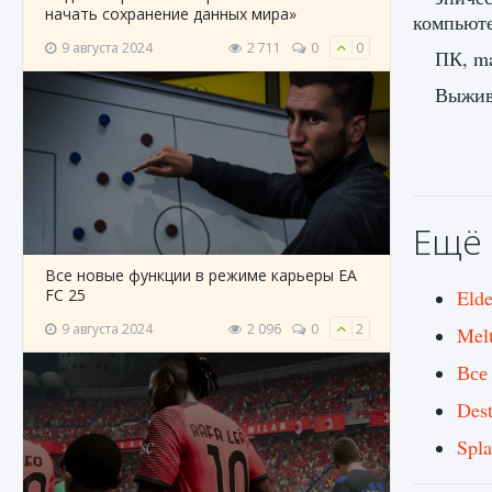
начать сохранение данных мира»
компьюте
9 августа 2024
2 711
0
0
ПК, ma
Выжива
Ещё 
Все новые функции в режиме карьеры EA
FC 25
Elde
9 августа 2024
2 096
0
2
Mel
Все
Des
Spla