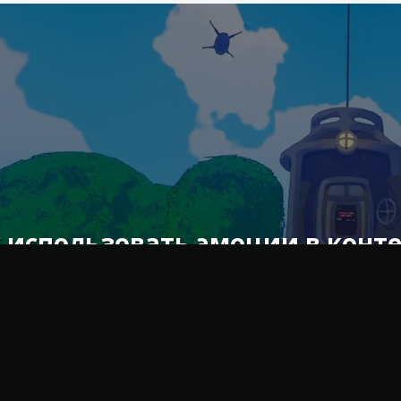
 использовать эмоции в конт
я мы представляем вам интересное руководство, в котор
ждении о контенте.
то нужно знать об отображении эмоци