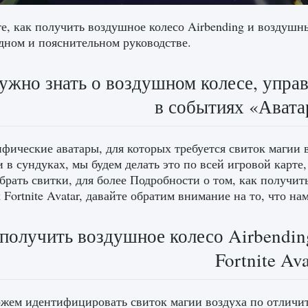
е, как получить воздушное колесо Airbending и воздушны
дном и пояснительном руководстве.
ужно знать о воздушном колесе, упра
в событиях «Аватар
фические аватары, для которых требуется свиток магии
и в сундуках, мы будем делать это по всей игровой карт
брать свитки, для более Подробности о том, как получит
 Fortnite Avatar, давайте обратим внимание на то, что н
 получить воздушное колесо Airbendi
Fortnite Ava
ем идентифицировать свиток магии воздуха по отличит