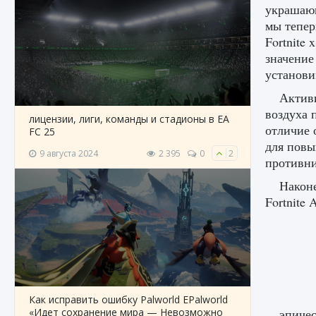
украшающ
мы тепер
Fortnite
значение
установи
Активи
воздуха 
лицензии, лиги, команды и стадионы в EA
отличие 
FC 25
для повы
9 августа 2024
2 395
0
2
противни
Наконе
Fortnite
Как исправить ошибку Palworld EPalworld
«Идет сохранение мира — Невозможно
эпичес