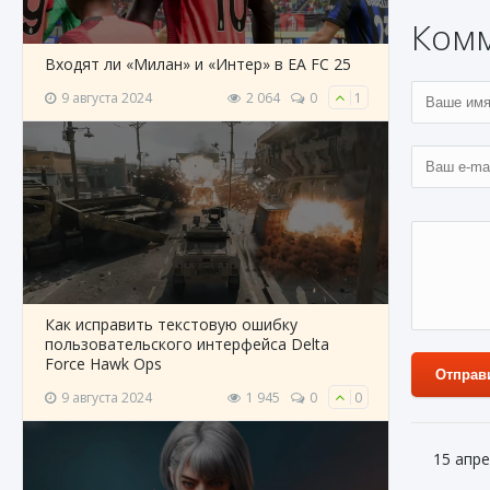
Ком
Входят ли «Милан» и «Интер» в EA FC 25
9 августа 2024
2 064
0
1
Как исправить текстовую ошибку
пользовательского интерфейса Delta
Force Hawk Ops
Отправ
9 августа 2024
1 945
0
0
15 апре