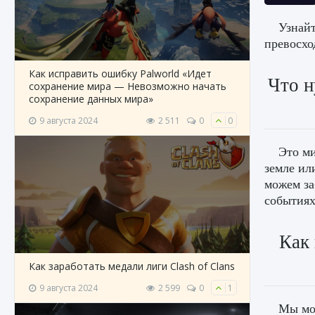
Узнайт
превосхо
Как исправить ошибку Palworld «Идет
Что н
сохранение мира — Невозможно начать
сохранение данных мира»
9 августа 2024
2 511
0
0
Это ми
земле ил
можем за
событиях
Как
Как заработать медали лиги Clash of Clans
9 августа 2024
2 599
0
1
Мы мож