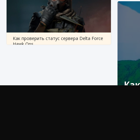
Как проверить статус сервера Delta Force
Hawk Ops
9 августа 2024
1 286
0
0
Как
Сегодн
предупре
Как приручить существ джунглей Нари в
игре Creatures of Ava
Ч
9 августа 2024
1 218
0
0