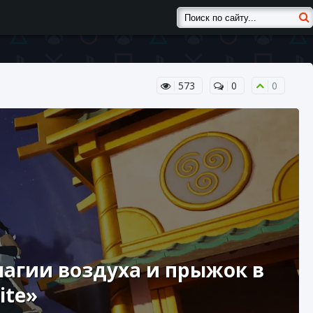
573
0
0
магии воздуха и прыжок в
ite»