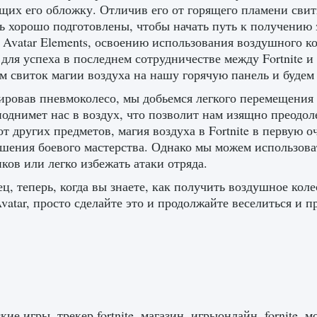
их его обложку. Отличив его от горящего пламени свит
ь хорошо подготовлены, чтобы начать путь к получению 
 x Avatar Elements, освоению использования воздушного
 для успеха в последнем сотрудничестве между Fortnite и
м свиток магии воздуха на нашу горячую панель и будем
ровав пневмоколесо, мы добьемся легкого перемещения 
поднимет нас в воздух, что позволит нам изящно преодол
от других предметов, магия воздуха в Fortnite в первую 
шения боевого мастерства. Однако мы можем использоват
ков или легко избежать атаки отряда.
ц, теперь, когда вы знаете, как получить воздушное ко
 Avatar, просто сделайте это и продолжайте веселиться и 
кие игры, трекер fortnite, магазин, игрыонлайн, fornite