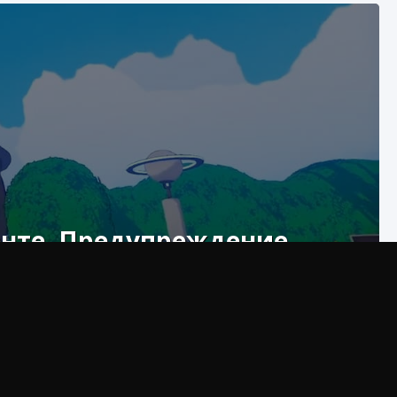
енте. Предупреждение
ом мы объясним, как именно использовать эмоции в
й в предупреждении о контенте?