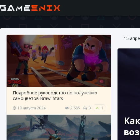
15 апре
Подробное руководство по получению
самоцветов Brawl Stars
10 августа 2024
2 685
0
1
Как
воз