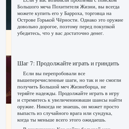
Большого меча Похитителя Жизни, вы всегда
можете купить его у Барроха, торговца на
Острове Горькой Чёрности. Однако это оружие
довольно дорогое, поэтому перед покупкой
убедитесь, что у вас достаточно денег.
Как проверить статус сервера Delta Force
Hawk Ops
9 августа 2024
1 286
0
0
Шаг 7: Продолжайте играть и гриндить
Если вы перепробовали все
вышеперечисленные шаги, но так и не смогли
получить Большой меч Жизнеборца, не
теряйте надежды. Продолжайте играть в игру
и стремитесь к увеличениюваши шансы найти
оружие. Никогда не знаешь, он может просто
Как приручить существ джунглей Нари в
выпасть из случайного врага или сундука,
игре Creatures of Ava
когда ты меньше всего этого ожидаешь.
9 августа 2024
1 218
0
0