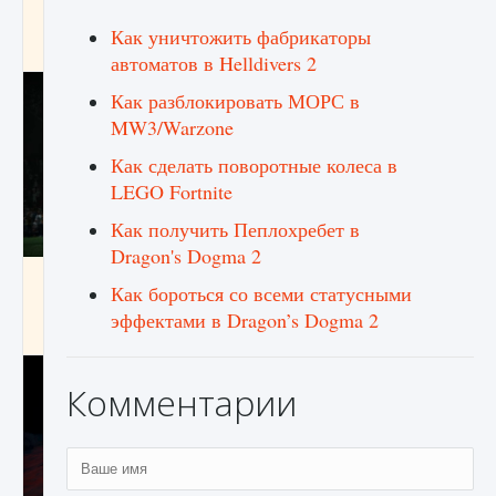
игре Creatures of Ava
Как уничтожить фабрикаторы
9 августа 2024
1 164
0
0
автоматов в Helldivers 2
Как разблокировать МОРС в
MW3/Warzone
Как сделать поворотные колеса в
LEGO Fortnite
Как получить Пеплохребет в
Dragon's Dogma 2
Как исправить ошибку EA FC 25 beta,
Как бороться со всеми статусными
которая не работает
эффектами в Dragon’s Dogma 2
9 августа 2024
1 370
0
0
Комментарии