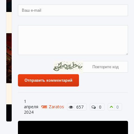
Как создавать предметы в Creatures of Ava
9 августа 2024
1 266
0
0
Отправить комментарий
Как найти Гробницу Изгоев в Diablo 4
9 августа 2024
1 337
0
0
1
апреля
Zaratos
657
0
0
2024