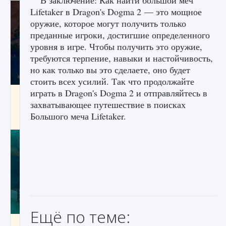
В заключение: Как найти большой меч
Lifetaker в Dragon's Dogma 2 — это мощное
оружие, которое могут получить только
преданные игроки, достигшие определенного
уровня в игре. Чтобы получить это оружие,
требуются терпение, навыки и настойчивость,
но как только вы это сделаете, оно будет
стоить всех усилий. Так что продолжайте
играть в Dragon's Dogma 2 и отправляйтесь в
Как разблокировать заклинание Крист в
Creatures of Ava
захватывающее путешествие в поисках
Большого меча Lifetaker.
9 августа 2024
1 393
0
0
Ещё по теме:
Как приручить существ из степей Тамура в