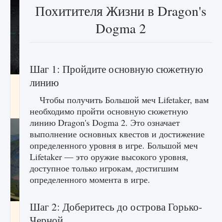
Похитителя Жизни в Dragon's
Dogma 2
Шаг 1: Пройдите основную сюжетную
линию
лицензии, лиги, команды и стадионы в EA
FC 25
Чтобы получить Большой меч Lifetaker, вам
9 августа 2024
2 395
0
2
необходимо пройти основную сюжетную
линию Dragon's Dogma 2. Это означает
выполнение основных квестов и достижение
определенного уровня в игре. Большой меч
Lifetaker — это оружие высокого уровня,
доступное только игрокам, достигшим
определенного момента в игре.
Шаг 2: Доберитесь до острова Горько-
Как исправить ошибку Palworld EPalworld
Черной
«Идет сохранение мира — Невозможно