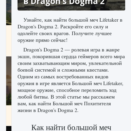
в Dragon's Dogma 2
Узнайте, как найти большой меч Lifetaker в
Dragon's Dogma 2. Раскройте его силу и
Как исправить ошибку Palworld «Идет
одолейте своих врагов. Получите лучшее
сохранение мира — Невозможно начать
оружие прямо сейчас!
сохранение данных мира»
Dragon's Dogma 2 — ролевая игра в жанре
9 августа 2024
2 511
0
0
экшн, покорившая сердца геймеров всего мира
своим захватывающим миром, увлекательной
боевой системой и сложными квестами.
Одним из самых востребованных видов
оружия в игре является Большой меч Lifetaker,
мощное оружие, способное переломить ход
любой битвы. В этой статье мы расскажем
вам, как найти Большой меч Похитителя
жизни в Dragon's Dogma 2.
Как заработать медали лиги Clash of Clans
9 августа 2024
2 599
0
1
Как найти большой меч