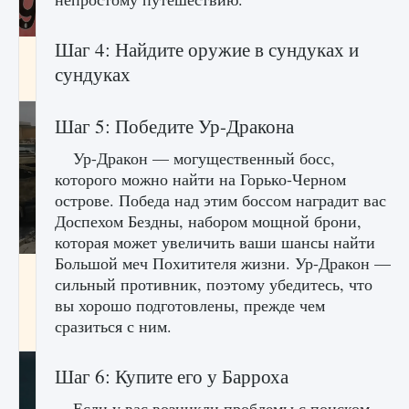
Шаг 4: Найдите оружие в сундуках и
Входят ли «Милан» и «Интер» в EA FC 25
сундуках
9 августа 2024
2 064
0
1
Шаг 5: Победите Ур-Дракона
Ур-Дракон — могущественный босс,
которого можно найти на Горько-Черном
острове. Победа над этим боссом наградит вас
Доспехом Бездны, набором мощной брони,
которая может увеличить ваши шансы найти
Большой меч Похитителя жизни. Ур-Дракон —
Как исправить текстовую ошибку
сильный противник, поэтому убедитесь, что
пользовательского интерфейса Delta
вы хорошо подготовлены, прежде чем
Force Hawk Ops
сразиться с ним.
9 августа 2024
1 945
0
0
Шаг 6: Купите его у Барроха
Если у вас возникли проблемы с поиском