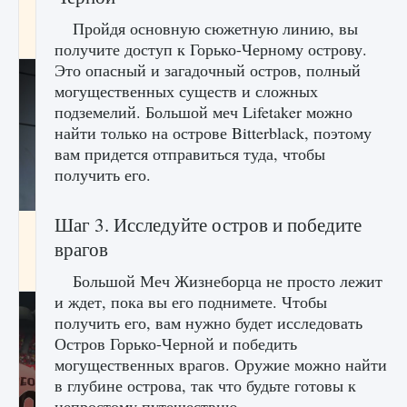
начать сохранение данных мира»
Пройдя основную сюжетную линию, вы
9 августа 2024
2 711
0
0
получите доступ к Горько-Черному острову.
Это опасный и загадочный остров, полный
могущественных существ и сложных
подземелий. Большой меч Lifetaker можно
найти только на острове Bitterblack, поэтому
вам придется отправиться туда, чтобы
получить его.
Шаг 3. Исследуйте остров и победите
Все новые функции в режиме карьеры EA
FC 25
врагов
9 августа 2024
2 096
0
2
Большой Меч Жизнеборца не просто лежит
и ждет, пока вы его поднимете. Чтобы
получить его, вам нужно будет исследовать
Остров Горько-Черной и победить
могущественных врагов. Оружие можно найти
в глубине острова, так что будьте готовы к
непростому путешествию.