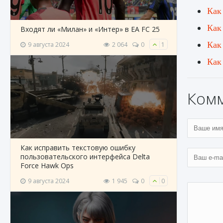
Как
Как
Входят ли «Милан» и «Интер» в EA FC 25
Как
9 августа 2024
2 064
0
1
Как
Ком
Как исправить текстовую ошибку
пользовательского интерфейса Delta
Force Hawk Ops
9 августа 2024
1 945
0
0