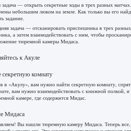
 задача — открыть секретные ходы в трех разных матчах.
чены небольшим люком на земле. Как только вы его найде
ь задание.
няя задача — отсканировать приспешника в трех разных 
ика, а затем взаимодействовать с ним, чтобы просканиро
ложение тюремной камеры Мидаса.
яйтесь к Акуле
 секретную комнату
 в «Акулу», вам нужно найти секретную комнату, спрят
нате, вам нужно взаимодействовать с книжной полкой, и 
ремной камере, где содержится Мидас.
ие Мидаса
вляем! Вы нашли тюремную камеру Мидаса. Теперь все, ч
 чтобы спасти его. Это завершит испытание и откроет д