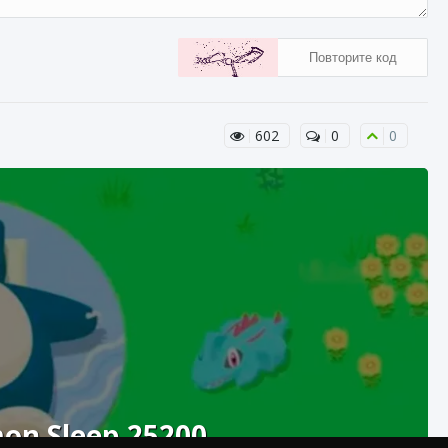
602
0
0
n Sleep 25200