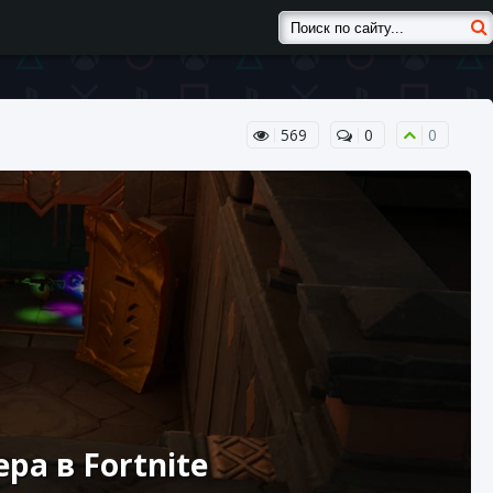
569
0
0
а в Fortnite