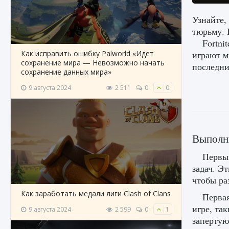
Узнайте,
тюрьму. 
Fortni
Как исправить ошибку Palworld «Идет
играют м
сохранение мира — Невозможно начать
последни
сохранение данных мира»
9 августа 2024
2 511
0
0
Выполн
Первым
задач. Э
чтобы ра
Как заработать медали лиги Clash of Clans
Перва
игре, та
9 августа 2024
2 599
0
1
запертую