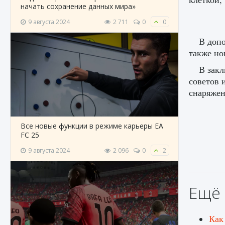
начать сохранение данных мира»
9 августа 2024
2 711
0
0
В допо
также но
В закл
советов 
снаряжен
Все новые функции в режиме карьеры EA
FC 25
9 августа 2024
2 096
0
2
Ещё 
Как