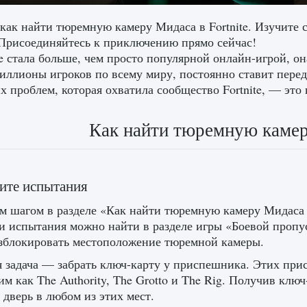
 как найти тюремную камеру Мидаса в Fortnite. Изучите 
Присоединяйтесь к приключению прямо сейчас!
te стала больше, чем просто популярной онлайн-игрой, о
иллионы игроков по всему миру, постоянно ставит пере
х проблем, которая охватила сообщество Fortnite, — эт
Как найти тюремную камеру
ите испытания
 шагом в разделе «Как найти тюремную камеру Мидаса в
ти испытания можно найти в разделе игры «Боевой пропу
зблокировать местоположение тюремной камеры.
я задача — забрать ключ-карту у приспешника. Этих пр
ким как The Authority, The Grotto и The Rig. Получив клю
 дверь в любом из этих мест.