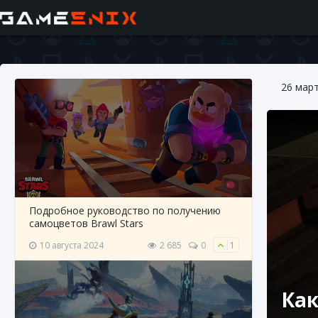
26 мар
Подробное руководство по получению
самоцветов Brawl Stars
10 августа 2024
2 685
0
1
Как