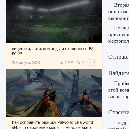
Вторая
они отме
выполнит
Послед
приспешн
местопо
лицензии, лиги, команды и стадионы в EA
FC 25
Отправл
9 августа 2024
2 395
0
2
Найдите
Прибыв
этой ком
вас к тю
Спасен
Поздра
Как исправить ошибку Palworld EPalworld
«Идет сохранение мира — Невозможно
клеткой,