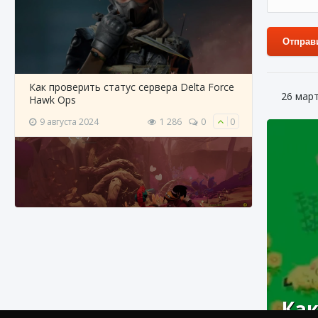
Отправ
Как проверить статус сервера Delta Force
26 мар
Hawk Ops
9 августа 2024
1 286
0
0
Как приручить существ джунглей Нари в
игре Creatures of Ava
Как
9 августа 2024
1 218
0
0